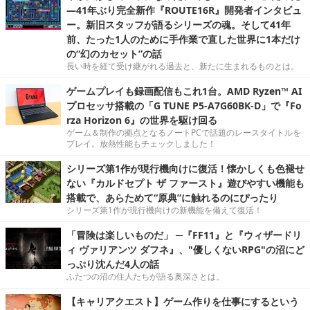
―41年ぶり完全新作『ROUTE16R』開発者インタビュ
ー。新旧スタッフが語るシリーズの魂。そして41年
前、たった1人のために手作業で直した世界に1本だけ
の“幻のカセット”の話
長い時を経て受け継がれる過去と、新たに生まれるものとは。
ゲームプレイも録画配信もこれ1台。AMD Ryzen™ AI
プロセッサ搭載の「G TUNE P5-A7G60BK-D」で『Fo
rza Horizon 6』の世界を駆け回る
ゲーム＆制作の拠点となるノートPCで話題のレースタイトルを
プレイ。放熱性能もチェックしました！
シリーズ第1作が現行機向けに復活！懐かしくも色褪せ
ない『カルドセプト ザ ファースト』遊びやすい機能も
搭載で、あらためて“原典”に触れるのにぴったり
シリーズ第1作が現行機向けの新機能を備えて復活！
「冒険は楽しいものだ」 ─『FF11』と『ウィザードリ
ィ ヴァリアンツ ダフネ』、"優しくないRPG"の沼にど
っぷり沈んだ4人の話
ふたつの沼の住人たちが語る奥深さとは。
【キャリアクエスト】ゲーム作りを仕事にするという