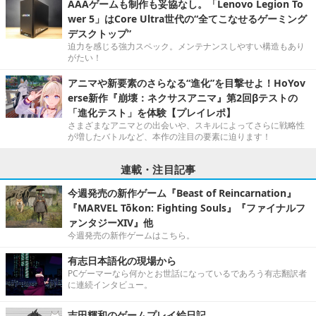
AAAゲームも制作も妥協なし。「Lenovo Legion To
wer 5」はCore Ultra世代の“全てこなせるゲーミング
デスクトップ”
迫力を感じる強力スペック。メンテナンスしやすい構造もあり
がたい！
アニマや新要素のさらなる“進化”を目撃せよ！HoYov
erse新作『崩壊：ネクサスアニマ』第2回βテストの
「進化テスト」を体験【プレイレポ】
さまざまなアニマとの出会いや、スキルによってさらに戦略性
が増したバトルなど、本作の注目の要素に迫ります！
連載・注目記事
今週発売の新作ゲーム『Beast of Reincarnation』
『MARVEL Tōkon: Fighting Souls』『ファイナルフ
ァンタジーXIV』他
今週発売の新作ゲームはこちら。
有志日本語化の現場から
PCゲーマーなら何かとお世話になっているであろう有志翻訳者
に連続インタビュー。
吉田輝和のゲームプレイ絵日記