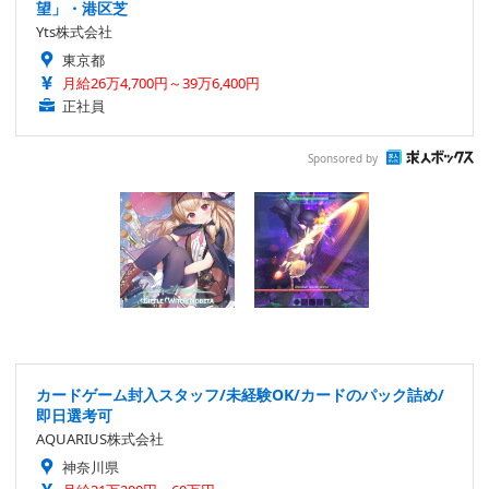
望」・港区芝
Yts株式会社
東京都
月給26万4,700円～39万6,400円
正社員
Sponsored by
カードゲーム封入スタッフ/未経験OK/カードのパック詰め/
即日選考可
AQUARIUS株式会社
神奈川県