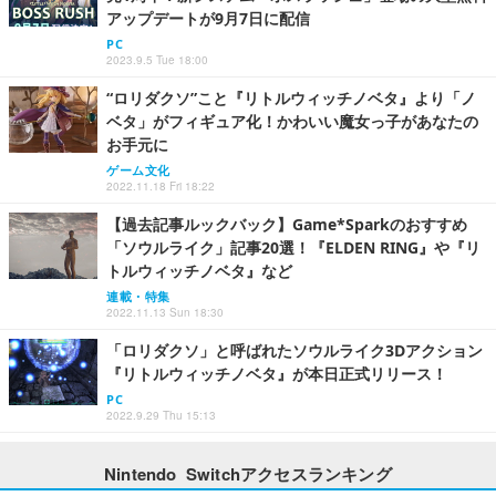
アップデートが9月7日に配信
PC
2023.9.5 Tue 18:00
“ロリダクソ”こと『リトルウィッチノベタ』より「ノ
ベタ」がフィギュア化！かわいい魔女っ子があなたの
お手元に
ゲーム文化
2022.11.18 Fri 18:22
【過去記事ルックバック】Game*Sparkのおすすめ
「ソウルライク」記事20選！『ELDEN RING』や『リ
トルウィッチノベタ』など
連載・特集
2022.11.13 Sun 18:30
「ロリダクソ」と呼ばれたソウルライク3Dアクション
『リトルウィッチノベタ』が本日正式リリース！
PC
2022.9.29 Thu 15:13
Nintendo Switchアクセスランキング