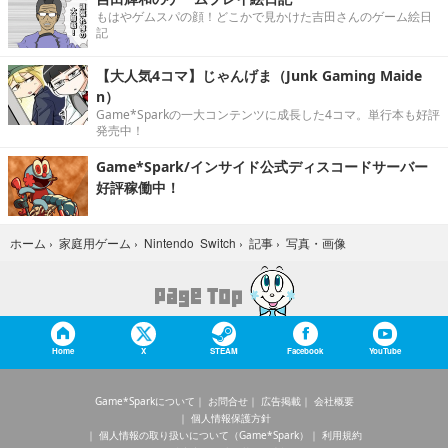
もはやゲムスパの顔！どこかで見かけた吉田さんのゲーム絵日
記
【大人気4コマ】じゃんげま（Junk Gaming Maide
n）
Game*Sparkの一大コンテンツに成長した4コマ。単行本も好評
発売中！
Game*Spark/インサイド公式ディスコードサーバー
好評稼働中！
写真・画像
ホーム
›
家庭用ゲーム
›
Nintendo Switch
›
記事
›
Home
X
STEAM
Facebook
YouTube
Game*Sparkについて
お問合せ
広告掲載
会社概要
個人情報保護方針
個人情報の取り扱いについて（Game*Spark）
利用規約