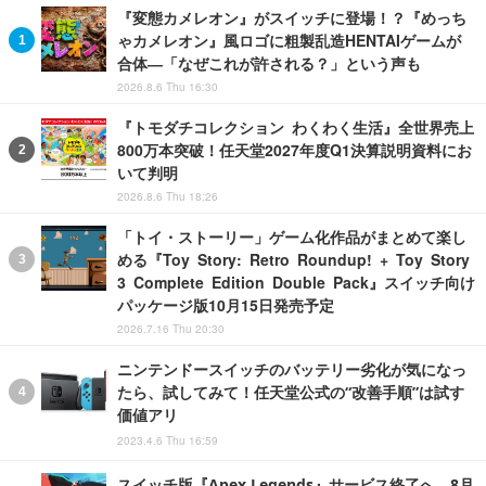
『変態カメレオン』がスイッチに登場！？『めっち
ゃカメレオン』風ロゴに粗製乱造HENTAIゲームが
合体―「なぜこれが許される？」という声も
2026.8.6 Thu 16:30
『トモダチコレクション わくわく生活』全世界売上
800万本突破！任天堂2027年度Q1決算説明資料にお
いて判明
2026.8.6 Thu 18:26
「トイ・ストーリー」ゲーム化作品がまとめて楽し
める『Toy Story: Retro Roundup! + Toy Story
3 Complete Edition Double Pack』スイッチ向け
パッケージ版10月15日発売予定
2026.7.16 Thu 20:30
ニンテンドースイッチのバッテリー劣化が気になっ
たら、試してみて！任天堂公式の“改善手順”は試す
価値アリ
2023.4.6 Thu 16:59
スイッチ版『Apex Legends』サービス終了へ。8月