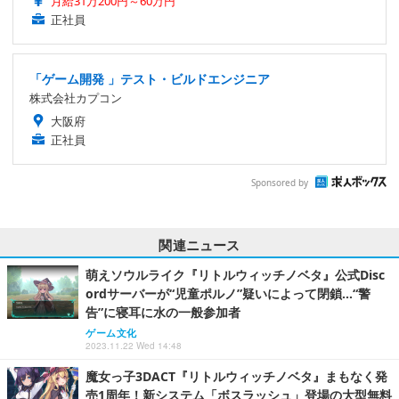
月給31万200円～60万円
正社員
「ゲーム開発 」テスト・ビルドエンジニア
株式会社カプコン
大阪府
正社員
Sponsored by
関連ニュース
萌えソウルライク『リトルウィッチノベタ』公式Disc
ordサーバーが“児童ポルノ”疑いによって閉鎖…“警
告”に寝耳に水の一般参加者
ゲーム文化
2023.11.22 Wed 14:48
魔女っ子3DACT『リトルウィッチノベタ』まもなく発
売1周年！新システム「ボスラッシュ」登場の大型無料