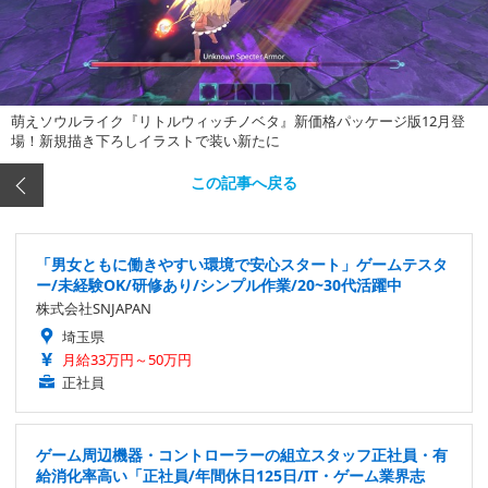
萌えソウルライク『リトルウィッチノベタ』新価格パッケージ版12月登
場！新規描き下ろしイラストで装い新たに
この記事へ戻る
「男女ともに働きやすい環境で安心スタート」ゲームテスタ
ー/未経験OK/研修あり/シンプル作業/20~30代活躍中
株式会社SNJAPAN
埼玉県
月給33万円～50万円
正社員
ゲーム周辺機器・コントローラーの組立スタッフ正社員・有
給消化率高い「正社員/年間休日125日/IT・ゲーム業界志