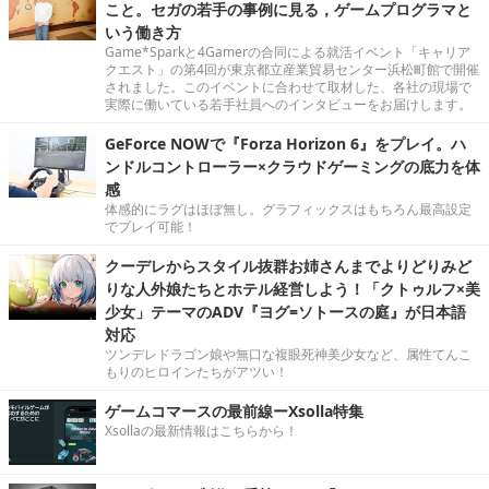
こと。セガの若手の事例に見る，ゲームプログラマと
いう働き方
Game*Sparkと4Gamerの合同による就活イベント「キャリア
クエスト」の第4回が東京都立産業貿易センター浜松町館で開催
されました。このイベントに合わせて取材した、各社の現場で
実際に働いている若手社員へのインタビューをお届けします。
GeForce NOWで『Forza Horizon 6』をプレイ。ハ
ンドルコントローラー×クラウドゲーミングの底力を体
感
体感的にラグはほぼ無し。グラフィックスはもちろん最高設定
でプレイ可能！
クーデレからスタイル抜群お姉さんまでよりどりみど
りな人外娘たちとホテル経営しよう！「クトゥルフ×美
少女」テーマのADV『ヨグ=ソトースの庭』が日本語
対応
ツンデレドラゴン娘や無口な複眼死神美少女など、属性てんこ
もりのヒロインたちがアツい！
ゲームコマースの最前線ーXsolla特集
Xsollaの最新情報はこちらから！