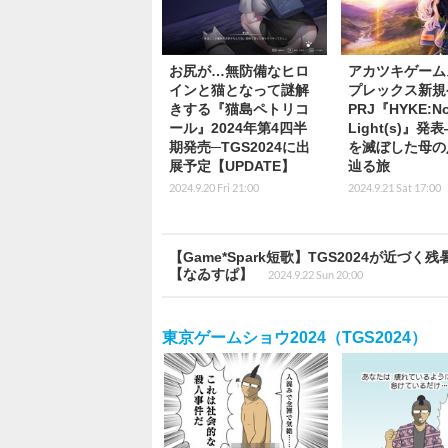
お尻が…無防備なヒロ
アカツキゲーム
インと猫となって謎解
プレックス新規
きする『猫島ペトリコ
PRJ『HYKE:No
ール』2024年第4四半
Light(s)』発
期発売─TGS2024に出
を滅ぼした母の
展予定【UPDATE】
辿る旅
2024.9.20 Fri 21:00
2024.9.21 Sat 17:00
【Game*Spark短歌】TGS2024が
【なゐすぱ】
2024.9.22 Sun 20:00
東京ゲームショウ2024（TGS2024）