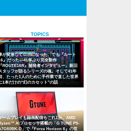
TOPICS
車が変形してロボになった、でも『ルート
16』だった―41年ぶり完全新作
『ROUTE16R』開発者インタビュー。新旧
スタッフが語るシリーズの魂。そして41年
前、たった1人のために手作業で直した世界
に1本だけの“幻のカセット”の話
ゲームプレイも録画配信もこれ1台。AMD
Ryzen™ AIプロセッサ搭載の「G TUNE P5-
A7G60BK-D」で『Forza Horizon 6』の世