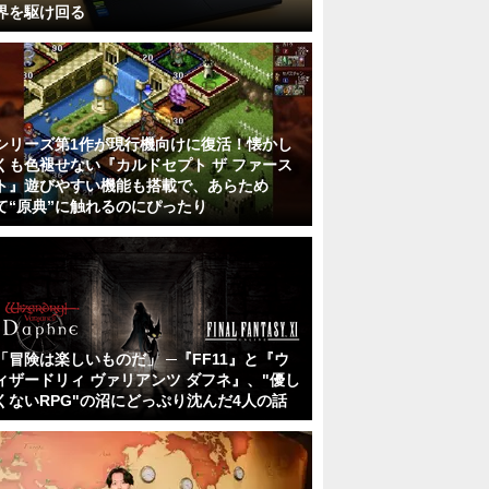
界を駆け回る
シリーズ第1作が現行機向けに復活！懐かし
くも色褪せない『カルドセプト ザ ファース
ト』遊びやすい機能も搭載で、あらため
て“原典”に触れるのにぴったり
「冒険は楽しいものだ」 ─『FF11』と『ウ
ィザードリィ ヴァリアンツ ダフネ』、"優し
くないRPG"の沼にどっぷり沈んだ4人の話