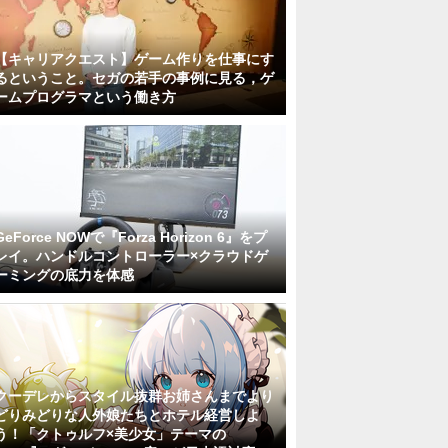
【キャリアクエスト】ゲーム作りを仕事にす
るということ。セガの若手の事例に見る，ゲ
ームプログラマという働き方
GeForce NOWで『Forza Horizon 6』をプ
レイ。ハンドルコントローラー×クラウドゲ
ーミングの底力を体感
クーデレからスタイル抜群お姉さんまでより
どりみどりな人外娘たちとホテル経営しよ
う！「クトゥルフ×美少女」テーマの