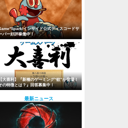
Game*Spark/インサイド公式ディスコードサ
ーバー好評稼働中！
【大喜利】『新種のゲーミング“蚊”が登場！
その特徴とは？』回答募集中！
最新ニュース