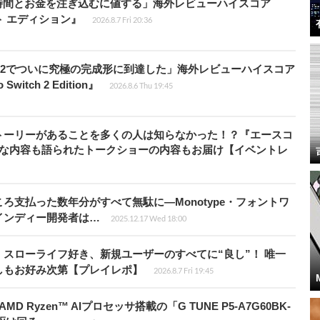
時間とお金を注ぎ込むに値する」海外レビューハイスコア
ート エディション』
2026.8.7 Fri 20:36
チ2でついに究極の完成形に到達した」海外レビューハイスコア
witch 2 Edition』
2026.8.6 Thu 19:45
トーリーがあることを多くの人は知らなかった！？『エースコ
的な内容も語られたトークショーの内容もお届け【イベントレ
ろ支払った数年分がすべて無駄に―Monotype・フォントワ
インディー開発者は…
2025.12.17 Wed 18:00
スローライフ好き、新規ユーザーのすべてに“良し”！ 唯一
しもお好み次第【プレイレポ】
2026.8.7 Fri 19:45
Ryzen™ AIプロセッサ搭載の「G TUNE P5-A7G60BK-