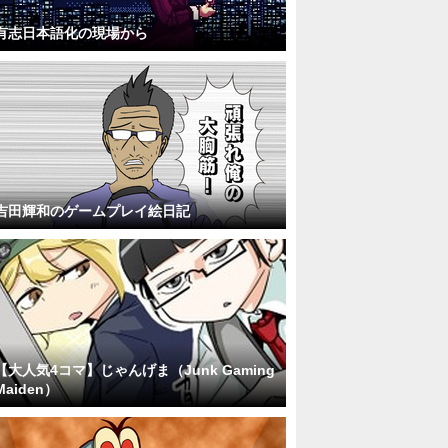
有志日本語化の現場から
吉田輝和のゲームプレイ絵日記
【大人気4コマ】じゃんげま（Junk Gaming
Maiden）