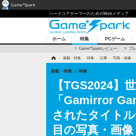
Game*Spark
ハードコアゲーマーのためのWebメディア
ホーム
特集
PCゲーム
Game*Sparkレビュー
プ
ホーム
›
連載・特集
›
特集
›
記事
›
写真・画像
連載・特集
特集
【TGS2024
「Gamirro
されたタイトル
目の写真・画像