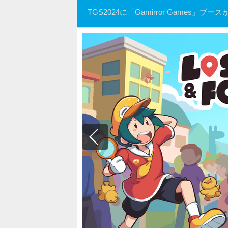
TGS2024に「Gamirror Games」ブ