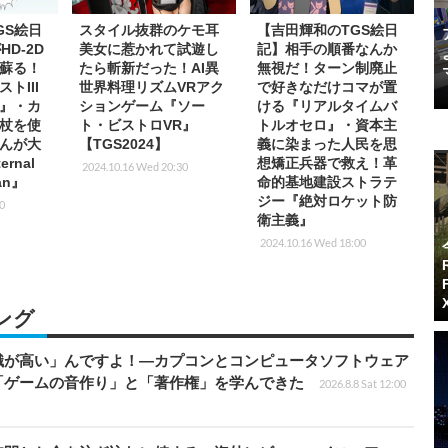
GS絵日
スタイル抜群のケモ耳
【吉田輝和のTGS絵日
HD-2D
美女に惹かれて試遊し
記】相手の順番なんか
蘇る！
たら斬新だった！AI異
無視だ！ターン制廃止
トIII
世界料理リズムVRアク
で好きなだけコマが置
』・カ
ションゲーム『ソー
ける『リアルタイムバ
杖を使
ト・ビストロVR』
トルオセロ』・資本主
んが大
【TGS2024】
義に染まった人民を思
rnal
想矯正兵器で救え！革
2024.10.16 Wed 20:30
man』
命的基地建設ストラテ
ジー『絶対ロケット防
00
衛主義』
2024.10.16 Wed 18:00
ング
識が高い」んですよ！―カプコンとコンピュータソフトウェア
「ゲームの音作り」と「著作権」を学んできた
2026.8.8 Sat 12:00