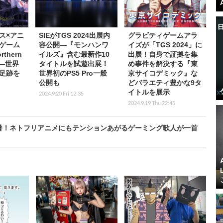
ス×アニ
SIEがTGS 2024出展内
グラビティゲームアラ
ゲーム
容公開―『モンハンワ
イズが「TGS 2024」に
rthern
イルズ』含む最新作10
出展！自身で証拠を集
表―世界
タイトルを試遊出展！
め事件を解決する『東
足跡を
世界初のPS5 Pro一般
京サイコデミック』な
公開も
どバラエティ豊かな9タ
イトルを展示
2024.9.20 Fri 12:35
2024.9.19 Thu 22:45
近づく残暑！ネトフリアニメにもテンションあがるゲーミング歌人が一首