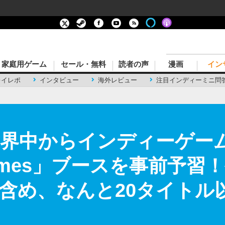
家庭用ゲーム
セール・無料
読者の声
漫画
イン
レイレポ
インタビュー
海外レビュー
注目インディーミニ問
】世界中からインディーゲー
r Games」ブースを事前予
含め、なんと20タイトル以