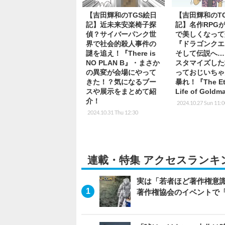
【吉田輝和のTGS絵日
【吉田輝和のT
記】近未来安楽椅子探
記】名作RPGが
偵？サイバーパンク世
で美しくなって
界で社会的殺人事件の
『ドラゴンクエス
謎を追え！『There is
そして伝説へ…
NO PLAN B』・まさか
スタマイズした
の異変が会場にやって
っておじいちゃ
きた！？気になるブー
暴れ！『The Ete
スや展示をまとめて紹
Life of Gold
介！
2024.10.27 Sun 11:
2024.10.31 Thu 12:30
連載・特集 アクセスランキ
実は「若者ほど著作権意
著作権協会のイベントで