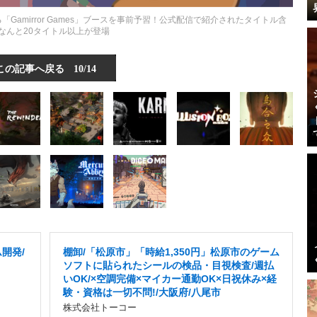
「Gamirror Games」ブースを事前予習！公式配信で紹介されたタイトル含
なんと20タイトル以上が登場
この記事へ戻る
10/14
開発/
棚卸/「松原市」「時給1,350円」松原市のゲーム
ソフトに貼られたシールの検品・目視検査/週払
いOK/×空調完備×マイカー通勤OK×日祝休み×経
験・資格は一切不問!/大阪府/八尾市
株式会社トーコー