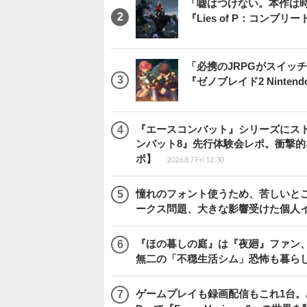
「嘘はつけない。本作は
『Lies of P：コンプリ
「必携のJRPGがスイッ
『ゼノブレイド2 Nintendo S
『エースコンバット』シリーズにス
ンバット8』先行体験会レポ。衝撃
ポ】
2026.8.7 Fri 12:30
憧れのフォント使うため、苦しいとこ
ークス問題、大きな影響受けた個人
『ほの暮しの庭』は『夜廻』ファン、
無二の「不穏生活シム」恐怖も暮ら
ゲームプレイも録画配信もこれ1台。AMD 