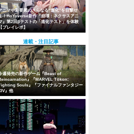
アニマや新要素のさらなる“進化”を目撃せ
よ！HoYoverse新作『崩壊：ネクサスアニ
マ』第2回βテストの「進化テスト」を体験
【プレイレポ】
連載・注目記事
今週発売の新作ゲーム『Beast of
Reincarnation』『MARVEL Tōkon:
Fighting Souls』『ファイナルファンタジー
XIV』他