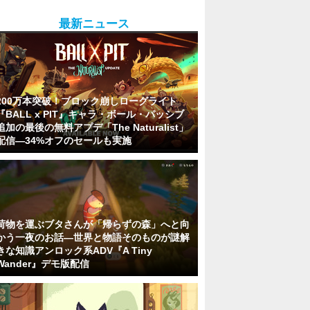
最新ニュース
200万本突破！ブロック崩しローグライト
『BALL x PIT』キャラ・ボール・パッシブ
追加の最後の無料アプデ「The Naturalist」
配信―34%オフのセールも実施
荷物を運ぶブタさんが「帰らずの森」へと向
かう一夜のお話―世界と物語そのものが謎解
きな知識アンロック系ADV『A Tiny
Wander』デモ版配信