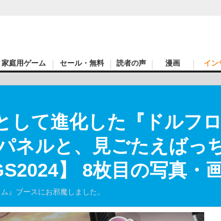
家庭用ゲーム
セール・無料
読者の声
漫画
イン
Gとして進化した『ドルフ
パネルと、見ごたえばっ
S2024】 8枚目の写真・
ウム』ブースにお邪魔しました。