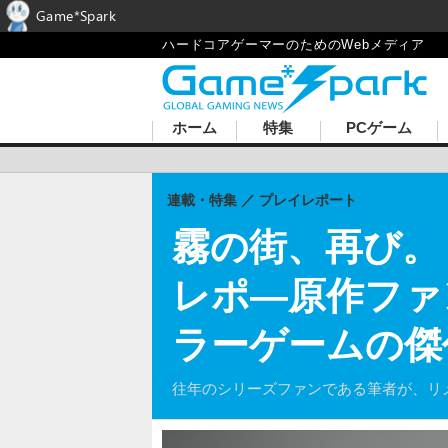
Game*Spark
ハードコアゲーマーのためのWebメディア
ホーム
特集
PCゲーム
連載・特集
プレイレポート
霧の街、再び。リ
レポ―原作ファ
ラーゲームの傑
往年のシリーズファンである筆者が、リ