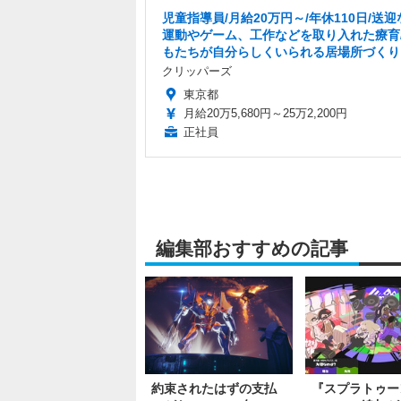
児童指導員/月給20万円～/年休110日/送迎
運動やゲーム、工作などを取り入れた療育
もたちが自分らしくいられる居場所づくり
クリッパーズ
東京都
月給20万5,680円～25万2,200円
正社員
編集部おすすめの記事
約束されたはずの支払
『スプラトゥー