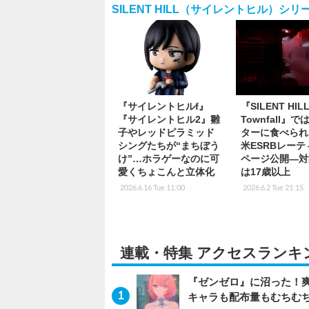
SILENT HILL（サイレントヒル）シリ
『サイレントヒルf』
『SILENT HILL
『サイレントヒル2』雛
Townfall』
子やレッドピラミッド
ターに食べられ
シングたちが“まちぼう
米ESRBレー
け”…ホラゲーなのに可
ページ公開―対
愛くちょこんと立体化
は17歳以上
2026.6.16 Tue 11:00
2026.6.2 Tue 21:15
連載・特集 アクセスランキ
『ゼンゼロ』に沼った！
キャラも配布量もむちむ