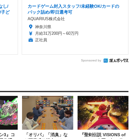
なし/
カードゲーム封入スタッフ/未経験OK/カードの
/子ど
パック詰め/即日選考可
AQUARIUS株式会社
神奈川県
月給31万200円～60万円
正社員
Sponsored by
ン3』コ
「オリパ」「消臭」な
『聖剣伝説 VISIONS of