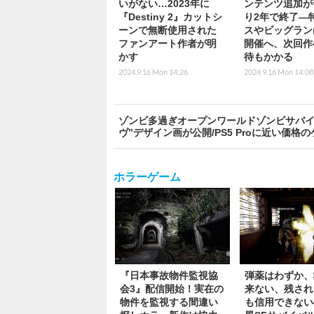
いがない…2023年に
ンテンツ追加が
『Destiny 2』カットシ
り2年で終了―
ーンで無断使用された
スやビッグラン
ファンアート作者が明
開催へ、次回作
かす
待もかかる
2024.9.16 Mon 14:26
2024.9.16 Mon 14:08
ゾンビ多過ぎオープンワールドゾンビサバイバル『D
ヴ”デザイン画が公開/PS5 Proに近い価格
ホラーゲーム
『日本事故物件監視協
弾薬はわずか、
会3』配信開始！実在の
来ない、残され
物件を監視する間違い
も信用できない