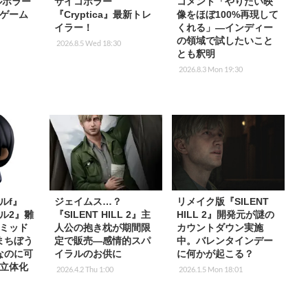
ルホラー
サイコホラー
コメント「やりたい映
』ゲーム
『Cryptica』最新トレ
像をほぼ100%再現して
イラー！
くれる」―インディー
の領域で試したいこと
2026.8.5 Wed 18:30
とも釈明
2026.8.3 Mon 19:30
ルf』
ジェイムス…？
リメイク版『SILENT
ル2』雛
『SILENT HILL 2』主
HILL 2』開発元が謎の
ミッド
人公の抱き枕が期間限
カウントダウン実施
まちぼう
定で販売―感情的スパ
中。バレンタインデー
なのに可
イラルのお供に
に何かが起こる？
立体化
2026.4.2 Thu 1:00
2026.1.5 Mon 18:01