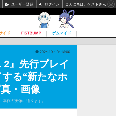
ユーザー登録
ログイン
こんにちは、ゲストさん
サイド
FISTBUMP
ゲムマイド
2024.10.4 Fri 16:00
L 2』先行プレイ
する“新たなホ
写真・画像
、本作の実像に迫ります。