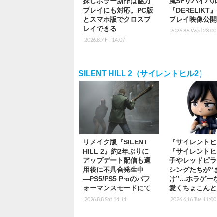
探しホラー新作は協力
風SFサバイバ
プレイにも対応。PC版
『DERELIKT
とスマホ版でクロスプ
プレイ映像公開
レイできる
2026.8.5 Wed 23:00
2026.8.7 Fri 14:07
SILENT HILL 2（サイレントヒル2）
リメイク版『SILENT
『サイレントヒ
HILL 2』約2年ぶりに
『サイレントヒ
アップデート配信も適
子やレッドピラ
用後に不具合発生中
シングたちが“
―PS5/PS5 Proのパフ
け”…ホラゲー
ォーマンスモードにて
愛くちょこんと
2026.8.8 Sat 14:14
2026.6.16 Tue 11:00