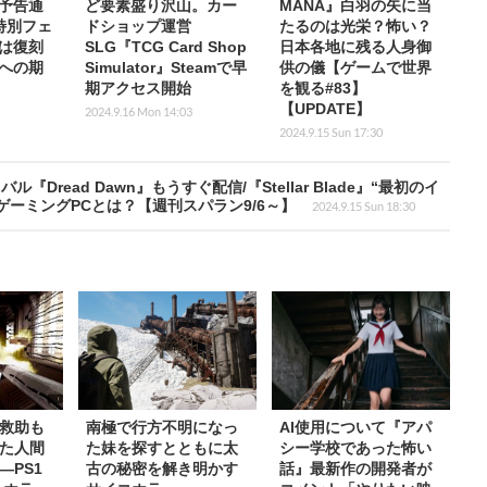
予告通
ど要素盛り沢山。カー
MANA』白羽の矢に当
特別フェ
ドショップ運営
たるのは光栄？怖い？
は復刻
SLG『TCG Card Shop
日本各地に残る人身御
への期
Simulator』Steamで早
供の儀【ゲームで世界
期アクセス開始
を観る#83】
【UPDATE】
2024.9.16 Mon 14:03
2024.9.15 Sun 17:30
read Dawn』もうすぐ配信/『Stellar Blade』“最初のイ
のゲーミングPCとは？【週刊スパラン9/6～】
2024.9.15 Sun 18:30
救助も
南極で行方不明になっ
AI使用について『アパ
た人間
た妹を探すとともに太
シー学校であった怖い
―PS1
古の秘密を解き明かす
話』最新作の開発者が