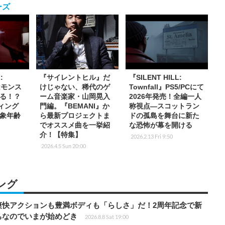
ーズ
:
『サイレントヒル』だ
『SILENT HILL:
ではモンス
けじゃない、稀代のゲ
Townfall』PS5/PCにて
る！？
ーム音楽家・山岡晃入
2026年発売！全編一人
ティング
門編。『BEMANI』か
称視点―スコットラン
象年齢
ら最新プロジェクトま
ドの孤島を舞台に新た
でオススメ曲を一挙紹
な恐怖が幕を開ける
介！【特集】
2026.2.13 Fri 9:50
2026.4.5 Sun 20:00
ング
爽快アクションも豊満ボディも「らしさ」だ！2周年記念で新
ちなのでいまが始めどき
2026.8.8 Sat 19:00