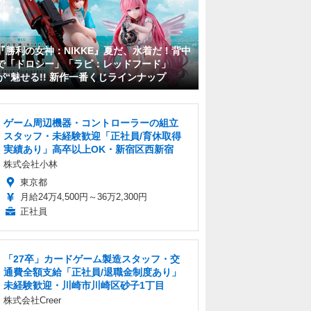
『勝利の女神：NIKKE』夏だ、水着だ！背中
で「ドロシー」「ラピ：レッドフード」
が“魅せる!! 新作一番くじラインナップ
ゲーム周辺機器・コントローラーの組立
スタッフ・未経験歓迎「正社員/育休取得
実績あり」高卒以上OK・新宿区西新宿
株式会社小林
東京都
月給24万4,500円～36万2,300円
正社員
「27卒」カードゲーム製造スタッフ・交
通費全額支給「正社員/退職金制度あり」
未経験歓迎・川崎市川崎区砂子1丁目
株式会社Creer