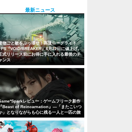
最新ニュース
建物ごと敵をぶっ壊せ！高速ローグライト
FPS『VOID/BREAKER』8月22日に値上げ。
正式リリース前にお得に手に入れる最後のチ
ャンス
Game*Sparkレビュー：ゲームフリーク新作
『Beast of Reincarnation』―「またこいつ
か」となりながらも心に残る一人と一匹の旅