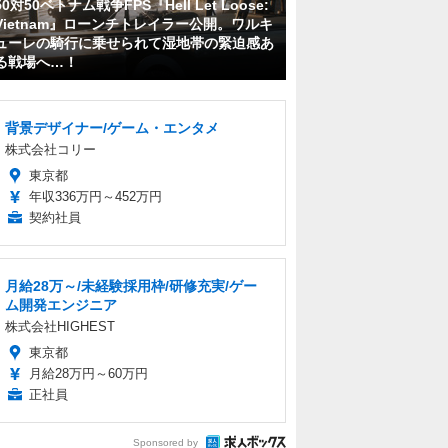
50対50ベトナム戦争FPS『Hell Let Loose:
Vietnam』ローンチトレイラー公開。ワルキ
ューレの騎行に乗せられて湿地帯の緊迫感あ
る戦場へ…！
背景デザイナー/ゲーム・エンタメ
株式会社コリー
東京都
年収336万円～452万円
契約社員
月給28万～/未経験採用枠/研修充実/ゲー
ム開発エンジニア
株式会社HIGHEST
東京都
月給28万円～60万円
正社員
Sponsored by