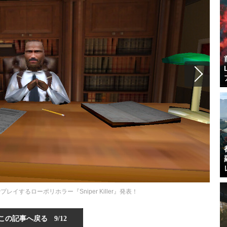
イするローポリホラー『Sniper Killer』発表！
この記事へ戻る
9/12