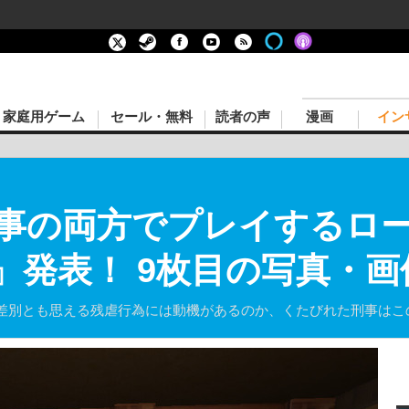
家庭用ゲーム
セール・無料
読者の声
漫画
イン
事の両方でプレイするロ
ller』発表！ 9枚目の写真・
差別とも思える残虐行為には動機があるのか、くたびれた刑事はこ