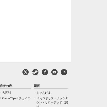
読者の声
漫画
大喜利
じゃんげま
Game*Sparkチョイス
メガロポリス・ノックダ
ウン・リローデッド【完
結】