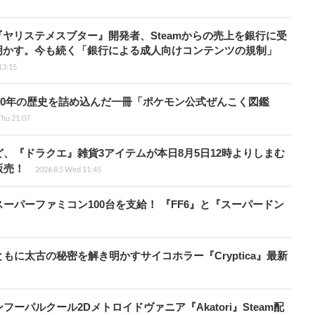
ヤリステメスブター』開発者、Steamからの売上を銀行に受
明かす。今も続く「銀行による成人向けコンテンツの規制」
13:15
！30年の歴史を詰め込んだ一冊「ポケモン公式ぜんこく図鑑
Thu 21:07
、『ドラクエ』雑貨3アイテムが本日8月5日12時よりしまむ
販売！
2026.8.5 Wed 11:45
ーパーファミコン100台を支給！ 『FF6』と『スーパードン
に太古の秘密を解き明かすサイコホラー『Cryptica』最新
パルクール2Dメトロイドヴァニア『Akatori』Steam配