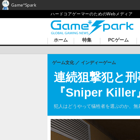
Game*Spark
ハードコアゲーマーのためのWebメディア
ホーム
特集
PCゲーム
ゲーム文化
インディーゲーム
連続狙撃犯と刑
『Sniper Ki
犯人はどうやって犠牲者を選ぶのか、無