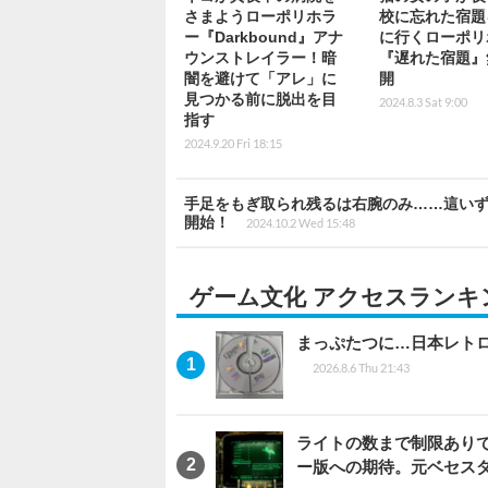
さまようローポリホラ
校に忘れた宿題
ー『Darkbound』アナ
に行くローポリ
ウンストレイラー！暗
『遅れた宿題』
闇を避けて「アレ」に
開
見つかる前に脱出を目
2024.8.3 Sat 9:00
指す
2024.9.20 Fri 18:15
手足をもぎ取られ残るは右腕のみ……這いずりな
開始！
2024.10.2 Wed 15:48
ゲーム文化 アクセスランキ
まっぷたつに…日本レト
2026.8.6 Thu 21:43
ライトの数まで制限ありで恨
ー版への期待。元ベセス