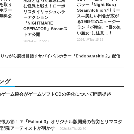
廃墟となった東京に潜
を取り
ホラー『Night Bus』
む怪異と戦え！ローポ
ホラー
Steam/itch.ioでリリー
リスタイリッシュホラ
無料公
ス―美しい田舎が広が
ーアクション
る1999年のニュージー
『NIGHTMARE
ランドが舞台、“目の無
OPERATOR』Steamス
い魔女“に注意…！
トア公開
2024.4.9 Tue 15:55
2024.4.26 Fri 9:23
がら脱出目指すサバイバルホラー『Endoparasitic 2』配信
ング
ロゲーム協会がゲームソフトCDの劣化について問題提起
み節！？『Fallout 3』オリジナル版開発の苦労とリマスタ
ダ開発アーティストが明かす
2026.8.6 Thu 22:30