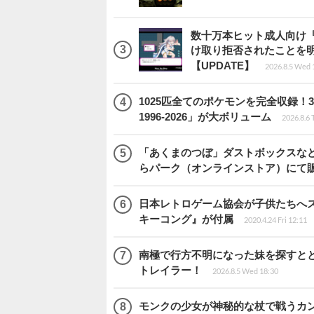
数十万本ヒット成人向け『
け取り拒否されたことを
【UPDATE】
2026.8.5 Wed 
1025匹全てのポケモンを完全収録
1996-2026」が大ボリューム
2026.8.6 
「あくまのつぼ」ダストボックスなど
らパーク（オンラインストア）にて
日本レトロゲーム協会が子供たちへス
キーコング』が付属
2020.4.24 Fri 12:11
南極で行方不明になった妹を探すととも
トレイラー！
2026.8.5 Wed 18:30
モンクの少女が神秘的な杖で戦うカンフー