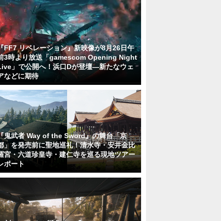
『FF7 リベレーション』新映像が8月26日午
前3時より放送「gamescom Opening Night
Live」で公開へ！浜口Dが登壇―新たなウェ
アなどに期待
『鬼武者 Way of the Sword』の舞台「京
都」を発売前に聖地巡礼！清水寺・安井金比
羅宮・六道珍皇寺・建仁寺を巡る現地ツアー
レポート