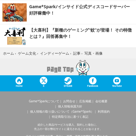
Game*Spark/インサイド公式ディスコードサーバー
好評稼働中！
【大喜利】『新種のゲーミング“蚊”が登場！ その特徴
とは？』回答募集中！
写真・画像
ホーム
›
ゲーム文化
›
インディーゲーム
›
記事
›
Home
X
STEAM
Facebook
YouTube
Game*Sparkについて
お問合せ
広告掲載
会社概要
個人情報保護方針
個人情報の取り扱いについて（Game*Spark）
利用規約
特定商取引法に基づく表記
紹介した商品/サービスを購入、契約した場合に、
売上の一部が弊社サイトに還元されることがあります。