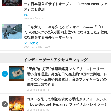
ー』日本語公式サイトオープン―「Steam Next フェ
ス」にも参加
PC
2024.6.7 Fri 20:00
一日を変え、一生を変えるビデオゲーム――「『FF
7』のおかげで収入が国内上位5％になりました」壮絶
な投稿をする海外ゲーマーたち
ゲーム文化
2024.10.10 Thu 12:30
インディーゲームアクセスランキング
“圧倒的に好評”修理屋経営シム『リ・ストーリー:
思い出修理屋』発売初日で売上約10万本に到達。レ
トロなゲーム機や携帯電話、音楽プレイヤーなどの
修理に没頭できる
2026.8.8 Sat 15:15
コストを削って利益を求める手抜きリフォームシム
『Low-Budget Repairs』ファイナルトレイラー！
2026.8.8 Sat 17:30