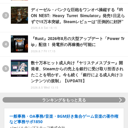
ディーゼル・パンクな巨砲をワンオペ操縦する『IR
ON NEST: Heavy Turret Simulator』発売1日足ら
ずで15万本突破。Steamレビューは“圧倒的に好評”
2026.8.8 Sat 18:15
『Rust』2026年8月の大型アップデート「Power Tr
ip」配信！ 発電所の再稼働が可能に
2026.8.7 Fri 17:15
数十万本ヒット成人向け『ヤリステメスブター』開
発者、Steamからの売上を銀行に受け取り拒否され
たことを明かす。今も続く「銀行による成人向けコ
ンテンツの規制」【UPDATE】
2026.8.5 Wed 13:15
ランキングをもっと見る
一般事務・OA事務/音楽・BGM好き集合ゲーム音楽の著作権
など事務サポ1850
パーソルテンプスタッフ株式会社