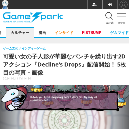
search
menu
料
カルチャー
漫画
インサイド
FISTBUMP
ゲムマイド
ゲーム文化
インディーゲーム
可愛い女の子人形が華麗なパンチを繰り出す2D
アクション『Decline's Drops』配信開始！ 5枚
目の写真・画像
2024.10.11 Fri 14:30