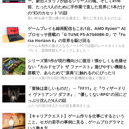
ー。新旧スタッフが語るシリーズの魂。そして41年
前、たった1人のために手作業で直した世界に1本だけ
の“幻のカセット”の話
長い時を経て受け継がれる過去と、新たに生まれるものとは。
ゲームプレイも録画配信もこれ1台。AMD Ryzen™ AI
プロセッサ搭載の「G TUNE P5-A7G60BK-D」で『Fo
rza Horizon 6』の世界を駆け回る
ゲーム＆制作の拠点となるノートPCで話題のレースタイトルを
プレイ。放熱性能もチェックしました！
シリーズ第1作が現行機向けに復活！懐かしくも色褪せ
ない『カルドセプト ザ ファースト』遊びやすい機能も
搭載で、あらためて“原典”に触れるのにぴったり
シリーズ第1作が現行機向けの新機能を備えて復活！
「冒険は楽しいものだ」 ─『FF11』と『ウィザードリ
ィ ヴァリアンツ ダフネ』、"優しくないRPG"の沼にど
っぷり沈んだ4人の話
ふたつの沼の住人たちが語る奥深さとは。
【キャリアクエスト】ゲーム作りを仕事にするという
こと。セガの若手の事例に見る，ゲームプログラマと
いう働き方