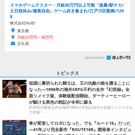
スマホゲームテスター・月給30万円以上可能「急募/駅チカ/
土日祝休み/服装自由」ゲーム好き集まれ/江戸川区勤務/129
8
株式会社NoID
東京都
月給27万円～36万円
正社員
Sponsored by
トピックス
祖国に裏切られた騎士は、王の仇敵の娘を護ることに
なった―1998年の海外SRPG不朽の名作『幻世録』全
面リメイク版、体験版配信開始。ダーティーヒーロー
が駆ける異色の戦記が令和に蘇る
約30年の歴史を誇る海外SRPGの不朽の名作が全面リメイクされ
て登場！
車が変形してロボになった、でも『ルート16』だった
―41年ぶり完全新作『ROUTE16R』開発者インタビュ