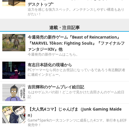
デスクトップ”
迫力を感じる強力スペック。メンテナンスしやすい構造もあり
がたい！
連載・注目記事
今週発売の新作ゲーム『Beast of Reincarnation』
『MARVEL Tōkon: Fighting Souls』『ファイナルフ
ァンタジーXIV』他
今週発売の新作ゲームはこちら。
有志日本語化の現場から
PCゲーマーなら何かとお世話になっているであろう有志翻訳者
に連続インタビュー。
吉田輝和のゲームプレイ絵日記
もはやゲムスパの顔！どこかで見かけた吉田さんのゲーム絵日
記
【大人気4コマ】じゃんげま（Junk Gaming Maide
n）
Game*Sparkの一大コンテンツに成長した4コマ。単行本も好評
発売中！