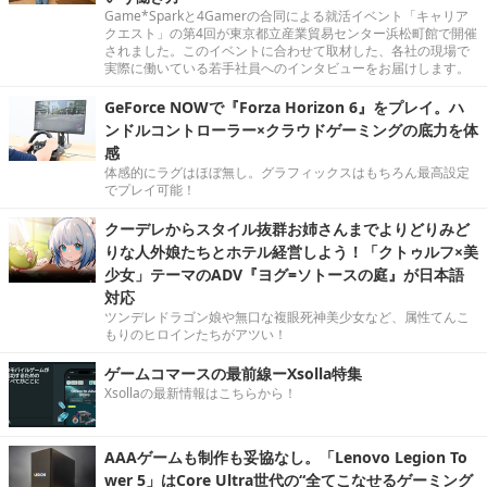
Game*Sparkと4Gamerの合同による就活イベント「キャリア
クエスト」の第4回が東京都立産業貿易センター浜松町館で開催
されました。このイベントに合わせて取材した、各社の現場で
実際に働いている若手社員へのインタビューをお届けします。
GeForce NOWで『Forza Horizon 6』をプレイ。ハ
ンドルコントローラー×クラウドゲーミングの底力を体
感
体感的にラグはほぼ無し。グラフィックスはもちろん最高設定
でプレイ可能！
クーデレからスタイル抜群お姉さんまでよりどりみど
りな人外娘たちとホテル経営しよう！「クトゥルフ×美
少女」テーマのADV『ヨグ=ソトースの庭』が日本語
対応
ツンデレドラゴン娘や無口な複眼死神美少女など、属性てんこ
もりのヒロインたちがアツい！
ゲームコマースの最前線ーXsolla特集
Xsollaの最新情報はこちらから！
AAAゲームも制作も妥協なし。「Lenovo Legion To
wer 5」はCore Ultra世代の“全てこなせるゲーミング