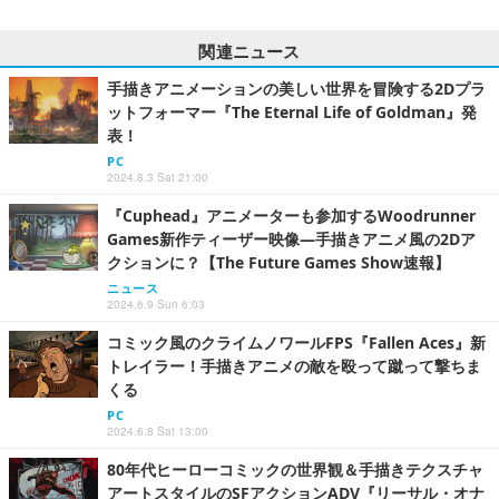
関連ニュース
手描きアニメーションの美しい世界を冒険する2Dプラ
ットフォーマー『The Eternal Life of Goldman』発
表！
PC
2024.8.3 Sat 21:00
『Cuphead』アニメーターも参加するWoodrunner
Games新作ティーザー映像―手描きアニメ風の2Dア
クションに？【The Future Games Show速報】
ニュース
2024.6.9 Sun 6:03
コミック風のクライムノワールFPS『Fallen Aces』新
トレイラー！手描きアニメの敵を殴って蹴って撃ちま
くる
PC
2024.6.8 Sat 13:00
80年代ヒーローコミックの世界観＆手描きテクスチャ
アートスタイルのSFアクションADV『リーサル・オナ