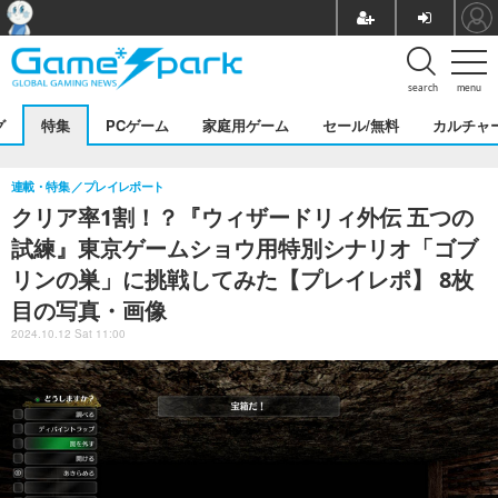
search
menu
グ
特集
PCゲーム
家庭用ゲーム
セール/無料
カルチャ
連載・特集
プレイレポート
クリア率1割！？『ウィザードリィ外伝 五つの
試練』東京ゲームショウ用特別シナリオ「ゴブ
リンの巣」に挑戦してみた【プレイレポ】 8枚
目の写真・画像
2024.10.12 Sat 11:00