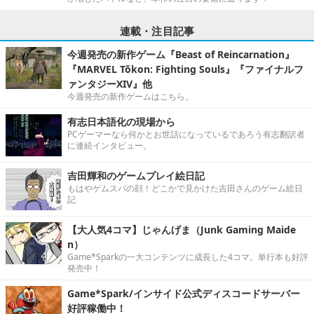
連載・注目記事
今週発売の新作ゲーム『Beast of Reincarnation』
『MARVEL Tōkon: Fighting Souls』『ファイナルフ
ァンタジーXIV』他
今週発売の新作ゲームはこちら。
有志日本語化の現場から
PCゲーマーなら何かとお世話になっているであろう有志翻訳者
に連続インタビュー。
吉田輝和のゲームプレイ絵日記
もはやゲムスパの顔！どこかで見かけた吉田さんのゲーム絵日
記
【大人気4コマ】じゃんげま（Junk Gaming Maide
n）
Game*Sparkの一大コンテンツに成長した4コマ。単行本も好評
発売中！
Game*Spark/インサイド公式ディスコードサーバー
好評稼働中！