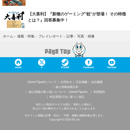
【大喜利】『新種のゲーミング“蚊”が登場！ その特徴
とは？』回答募集中！
写真・画像
ホーム
›
連載・特集
›
プレイレポート
›
記事
›
Home
X
STEAM
Facebook
YouTube
Game*Sparkについて
お問合せ
広告掲載
会社概要
個人情報保護方針
個人情報の取り扱いについて（Game*Spark）
利用規約
特定商取引法に基づく表記
紹介した商品/サービスを購入、契約した場合に、
売上の一部が弊社サイトに還元されることがあります。
当サイトに掲載の記事・見出し・写真・画像の無断転載を禁じます。
Copyright © 2026 IID, Inc.