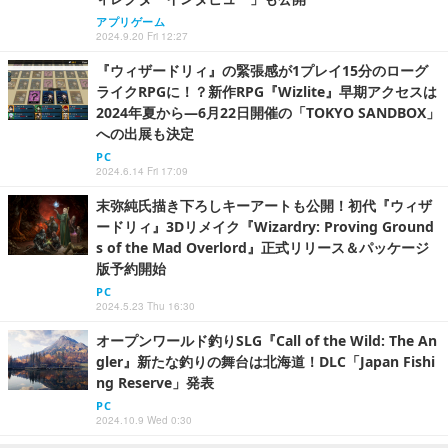
アプリゲーム
2024.9.20 Fri 12:27
『ウィザードリィ』の緊張感が1プレイ15分のローグ
ライクRPGに！？新作RPG『Wizlite』早期アクセスは
2024年夏から―6月22日開催の「TOKYO SANDBOX」
への出展も決定
PC
2024.6.14 Fri 17:09
末弥純氏描き下ろしキーアートも公開！初代『ウィザ
ードリィ』3Dリメイク『Wizardry: Proving Ground
s of the Mad Overlord』正式リリース＆パッケージ
版予約開始
PC
2024.5.23 Thu 16:30
オープンワールド釣りSLG『Call of the Wild: The An
gler』新たな釣りの舞台は北海道！DLC「Japan Fishi
ng Reserve」発表
PC
2024.10.9 Wed 0:30