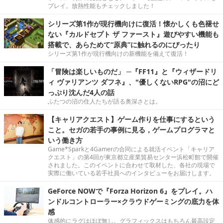
プレイ。放熱性能もチェックしました！
シリーズ第1作が現行機向けに復活！懐かしくも色褪せ
ない『カルドセプト ザ ファースト』遊びやすい機能も
搭載で、あらためて“原典”に触れるのにぴったり
シリーズ第1作が現行機向けの新機能を備えて復活！
「冒険は楽しいものだ」 ─『FF11』と『ウィザードリ
ィ ヴァリアンツ ダフネ』、"優しくないRPG"の沼にど
っぷり沈んだ4人の話
ふたつの沼の住人たちが語る奥深さとは。
【キャリアクエスト】ゲーム作りを仕事にするという
こと。セガの若手の事例に見る，ゲームプログラマと
いう働き方
Game*Sparkと4Gamerの合同による就活イベント「キャリア
クエスト」の第4回が東京都立産業貿易センター浜松町館で開催
されました。このイベントに合わせて取材した、各社の現場で
実際に働いている若手社員へのインタビューをお届けします。
GeForce NOWで『Forza Horizon 6』をプレイ。ハ
ンドルコントローラー×クラウドゲーミングの底力を体
感
体感的にラグはほぼ無し。グラフィックスはもちろん最高設定