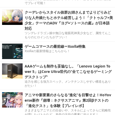
でプレイ可能！
クーデレからスタイル抜群お姉さんまでよりどりみど
りな人外娘たちとホテル経営しよう！「クトゥルフ×美
少女」テーマのADV『ヨグ=ソトースの庭』が日本語
対応
ツンデレドラゴン娘や無口な複眼死神美少女など、属性てんこ
もりのヒロインたちがアツい！
ゲームコマースの最前線ーXsolla特集
Xsollaの最新情報はこちらから！
AAAゲームも制作も妥協なし。「Lenovo Legion To
wer 5」はCore Ultra世代の“全てこなせるゲーミング
デスクトップ”
迫力を感じる強力スペック。メンテナンスしやすい構造もあり
がたい！
アニマや新要素のさらなる“進化”を目撃せよ！HoYov
erse新作『崩壊：ネクサスアニマ』第2回βテストの
「進化テスト」を体験【プレイレポ】
さまざまなアニマとの出会いや、スキルによってさらに戦略性
が増したバトルなど、本作の注目の要素に迫ります！