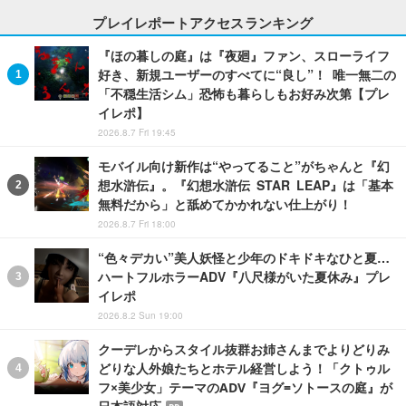
プレイレポートアクセスランキング
『ほの暮しの庭』は『夜廻』ファン、スローライフ
好き、新規ユーザーのすべてに“良し”！ 唯一無二の
「不穏生活シム」恐怖も暮らしもお好み次第【プレ
イレポ】
2026.8.7 Fri 19:45
モバイル向け新作は“やってること”がちゃんと『幻
想水滸伝』。『幻想水滸伝 STAR LEAP』は「基本
無料だから」と舐めてかかれない仕上がり！
2026.8.7 Fri 18:00
“色々デカい”美人妖怪と少年のドキドキなひと夏…
ハートフルホラーADV『八尺様がいた夏休み』プレ
イレポ
2026.8.2 Sun 19:00
クーデレからスタイル抜群お姉さんまでよりどりみ
どりな人外娘たちとホテル経営しよう！「クトゥル
フ×美少女」テーマのADV『ヨグ=ソトースの庭』が