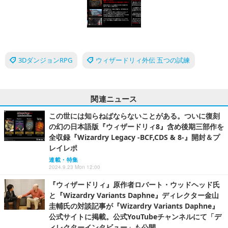
3DダンジョンRPG
ウィザードリィ外伝 五つの試練
関連ニュース
この世には知らねばならないことがある。ついに復刻
の幻の日本語版『ウィザードリィ8』含め後期三部作を
全収録『Wizardry Legacy -BCF,CDS & 8-』開封＆プ
レイレポ
連載・特集
2024.9.23 Mon 12:00
『ウィザードリィ』原作者ロバート・ウッドヘッド氏
と『Wizardry Variants Daphne』ディレクター金山
圭輔氏の対談記事が『Wizardry Variants Daphne』
公式サイトに掲載。公式YouTubeチャンネルにて「デ
ィレクターインタビュー」も公開