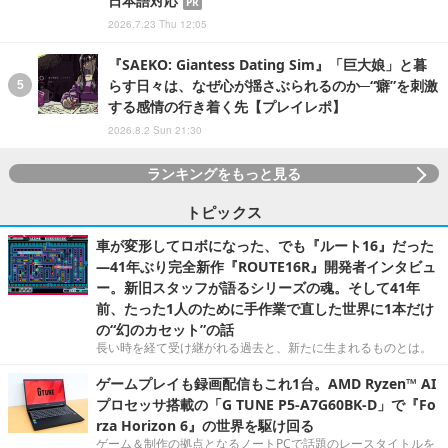
日本語対応
PR
2026.7.23 Thu 12:05
『SAEKO: Giantess Dating Sim』「巨大娘」と暮
らす日々は、なぜ心が揺さぶられるのか─“癖”を刺激
する感情の行き着く先【プレイレポ】
2026.8.2 Sun 21:30
ランキングをもっと見る
トピックス
車が変形してロボになった、でも『ルート16』だった
―41年ぶり完全新作『ROUTE16R』開発者インタビュ
ー。新旧スタッフが語るシリーズの魂。そして41年
前、たった1人のために手作業で直した世界に1本だけ
の“幻のカセット”の話
長い時を経て受け継がれる過去と、新たに生まれるものとは。
ゲームプレイも録画配信もこれ1台。AMD Ryzen™ AI
プロセッサ搭載の「G TUNE P5-A7G60BK-D」で『Fo
rza Horizon 6』の世界を駆け回る
ゲーム＆制作の拠点となるノートPCで話題のレースタイトルを