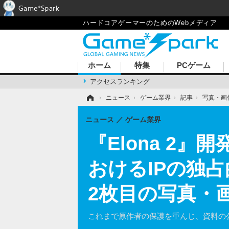
Game*Spark
ハードコアゲーマーのためのWebメディア
ホーム
特集
PCゲーム
アクセスランキング
ホーム
›
ニュース
›
ゲーム業界
›
記事
›
写真・画
ニュース
ゲーム業界
『Elona 2
おけるIPの独
2枚目の写真・
これまで原作者の保護を重んじ、資料の