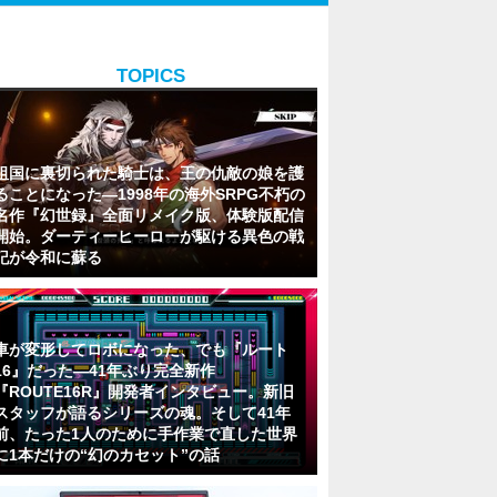
TOPICS
祖国に裏切られた騎士は、王の仇敵の娘を護
ることになった―1998年の海外SRPG不朽の
名作『幻世録』全面リメイク版、体験版配信
開始。ダーティーヒーローが駆ける異色の戦
記が令和に蘇る
車が変形してロボになった、でも『ルート
16』だった―41年ぶり完全新作
『ROUTE16R』開発者インタビュー。新旧
スタッフが語るシリーズの魂。そして41年
前、たった1人のために手作業で直した世界
に1本だけの“幻のカセット”の話