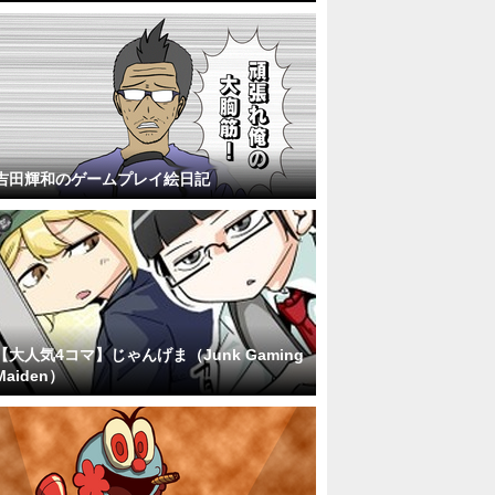
吉田輝和のゲームプレイ絵日記
【大人気4コマ】じゃんげま（Junk Gaming
Maiden）