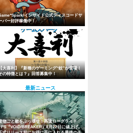
Game*Spark/インサイド公式ディスコードサ
ーバー好評稼働中！
【大喜利】『新種のゲーミング“蚊”が登場！
その特徴とは？』回答募集中！
最新ニュース
建物ごと敵をぶっ壊せ！高速ローグライト
FPS『VOID/BREAKER』8月22日に値上げ。
正式リリース前にお得に手に入れる最後のチ