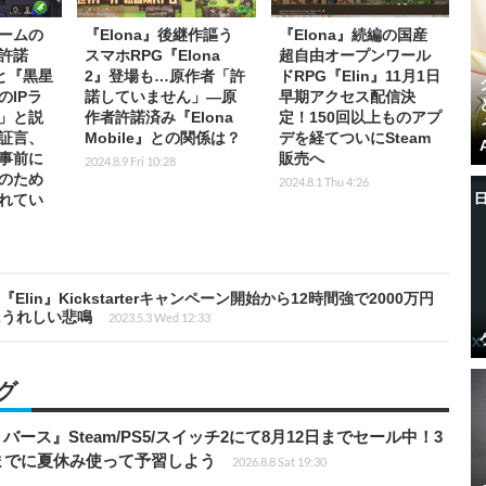
ームの
『Elona』後継作謳う
『Elona』続編の国産
許諾
スマホRPG『Elona
超自由オープンワール
こと『黒星
2』登場も…原作者「許
ドRPG『Elin』11月1日
のIPラ
諾していません」―原
早期アクセス配信決
」と説
作者許諾済み『Elona
定！150回以上ものアプ
証言、
Mobile』との関係は？
デを経てついにSteam
事前に
販売へ
2024.8.9 Fri 10:28
のため
2024.8.1 Thu 4:26
れてい
lin』Kickstarterキャンペーン開始から12時間強で2000万円
にうれしい悲鳴
2023.5.3 Wed 12:33
グ
リバース』Steam/PS5/スイッチ2にて8月12日までセール中！3
までに夏休み使って予習しよう
2026.8.8 Sat 19:30