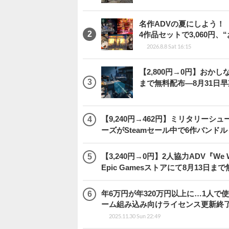
名作ADVの夏にしよう！
4作品セットで3,060円、
2026.8.8 Sat 16:15
【2,800円→0円】おかしな
まで無料配布―8月31日
【9,240円→462円】ミリタリー
ーズがSteamセール中で6作バンド
【3,240円→0円】2人協力ADV『We We
Epic Gamesストアにて8月13日ま
年6万円が年320万円以上に…1人
ーム組み込み向けライセンス更新終
2025.11.30 Sun 22:49