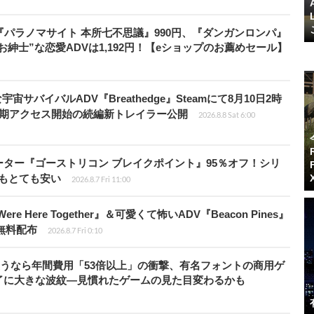
『パラノマサイト 本所七不思議』990円、『ダンガンロンパ』
“お紳士”な恋愛ADVは1,192円！【eショップのお薦めセール】
宇宙サバイバルADV『Breathedge』Steamにて8月10日2時
早期アクセス開始の続編新トレイラー公開
2026.8.8 Sat 6:00
シューター『ゴーストリコン ブレイクポイント』95％オフ！シリ
ルもとても安い
2026.8.7 Fri 11:00
re Here Together』＆可愛くて怖いADV『Beacon Pines』
で無料配布
2026.8.7 Fri 0:10
で使うなら年間費用「53倍以上」の衝撃、有名フォントの商用ゲ
了に大きな波紋―見慣れたゲームの見た目変わるかも