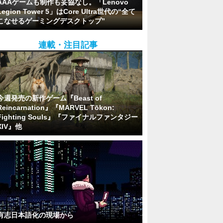
AAAゲームも制作も妥協なし。「Lenovo
Legion Tower 5」はCore Ultra世代の“全て
こなせるゲーミングデスクトップ”
連載・注目記事
今週発売の新作ゲーム『Beast of
Reincarnation』『MARVEL Tōkon:
Fighting Souls』『ファイナルファンタジー
XIV』他
有志日本語化の現場から