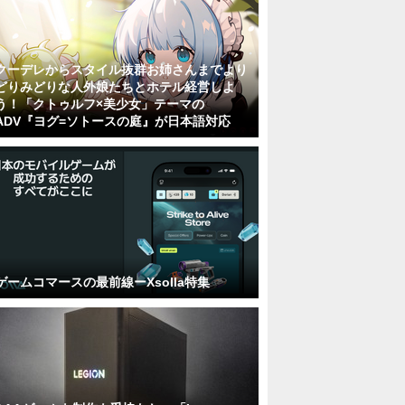
クーデレからスタイル抜群お姉さんまでより
どりみどりな人外娘たちとホテル経営しよ
う！「クトゥルフ×美少女」テーマの
ADV『ヨグ=ソトースの庭』が日本語対応
ゲームコマースの最前線ーXsolla特集