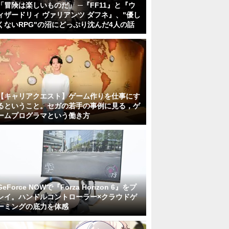
「冒険は楽しいものだ」 ─『FF11』と『ウ
ィザードリィ ヴァリアンツ ダフネ』、"優し
くないRPG"の沼にどっぷり沈んだ4人の話
【キャリアクエスト】ゲーム作りを仕事にす
るということ。セガの若手の事例に見る，ゲ
ームプログラマという働き方
GeForce NOWで『Forza Horizon 6』をプ
レイ。ハンドルコントローラー×クラウドゲ
ーミングの底力を体感