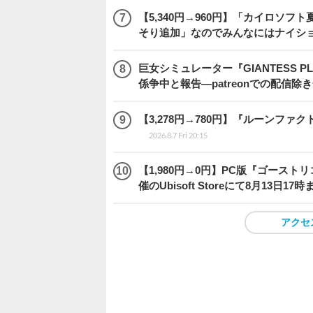
【5,340円→960円】「カイロソフ
そり追加」なのでみんなにはナイシ
巨女シミュレーター『GIANTESS 
係争中と報告―patreonでの配信
【3,278円→780円】『ルーンファ
2026.8.7 Fri 20:15
【1,980円→0円】PC版『ゴース
催のUbisoft Storeにて8月13日1
アクセ