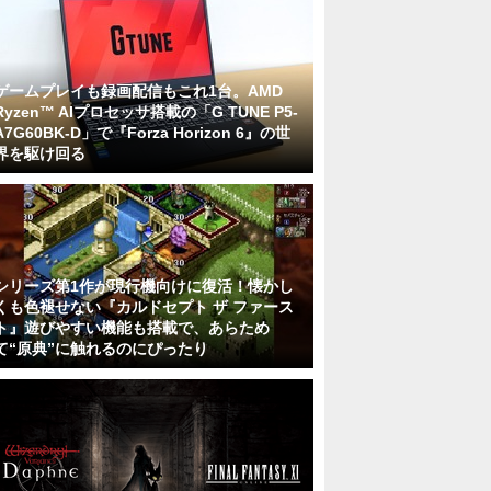
ゲームプレイも録画配信もこれ1台。AMD
Ryzen™ AIプロセッサ搭載の「G TUNE P5-
A7G60BK-D」で『Forza Horizon 6』の世
界を駆け回る
シリーズ第1作が現行機向けに復活！懐かし
くも色褪せない『カルドセプト ザ ファース
ト』遊びやすい機能も搭載で、あらため
て“原典”に触れるのにぴったり