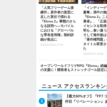
「人気フリーゲーム後
「インディーゲ
継作」原作者の意思に
簒奪」渦中の無
反した宣伝で揺れる
『Elona 2』
『Elona 2』事態のさら
勇者』、「正規
なる説明へ―モバイル
イセンスを取得
における「グローバル
明も…食い違う
な専有使用権」契約詳
そして海外版は
細が焦点に
「著作権問題」
タイトル変更さ
2024.8.18 Sun 17:18
た
2024.8.9 Fri 14:08
オープンワールドフリゲRPG『Elona』続編『E
の支援に！開発者もストレッチゴール設定
ニュース アクセスランキン
【最大60%オフ】『FF7 
作目『リベレーション』