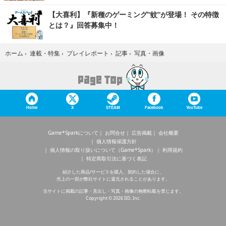
【大喜利】『新種のゲーミング“蚊”が登場！ その特徴
とは？』回答募集中！
写真・画像
ホーム
›
連載・特集
›
プレイレポート
›
記事
›
Home
X
STEAM
Facebook
YouTube
Game*Sparkについて
お問合せ
広告掲載
会社概要
個人情報保護方針
個人情報の取り扱いについて（Game*Spark）
利用規約
特定商取引法に基づく表記
紹介した商品/サービスを購入、契約した場合に、
売上の一部が弊社サイトに還元されることがあります。
当サイトに掲載の記事・見出し・写真・画像の無断転載を禁じます。
Copyright © 2026 IID, Inc.