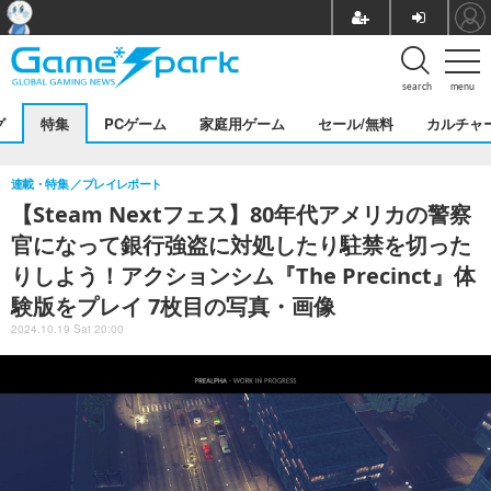
search
menu
グ
特集
PCゲーム
家庭用ゲーム
セール/無料
カルチャ
連載・特集
プレイレポート
【Steam Nextフェス】80年代アメリカの警察
官になって銀行強盗に対処したり駐禁を切った
りしよう！アクションシム『The Precinct』体
験版をプレイ 7枚目の写真・画像
2024.10.19 Sat 20:00