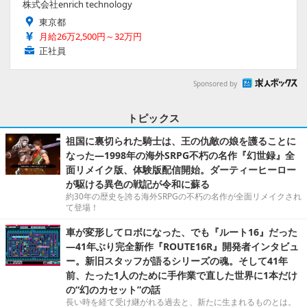
株式会社enrich technology
東京都
月給26万2,500円～32万円
正社員
Sponsored by
トピックス
祖国に裏切られた騎士は、王の仇敵の娘を護ることに
なった―1998年の海外SRPG不朽の名作『幻世録』全
面リメイク版、体験版配信開始。ダーティーヒーロー
が駆ける異色の戦記が令和に蘇る
約30年の歴史を誇る海外SRPGの不朽の名作が全面リメイクされ
て登場！
車が変形してロボになった、でも『ルート16』だった
―41年ぶり完全新作『ROUTE16R』開発者インタビュ
ー。新旧スタッフが語るシリーズの魂。そして41年
前、たった1人のために手作業で直した世界に1本だけ
の“幻のカセット”の話
長い時を経て受け継がれる過去と、新たに生まれるものとは。