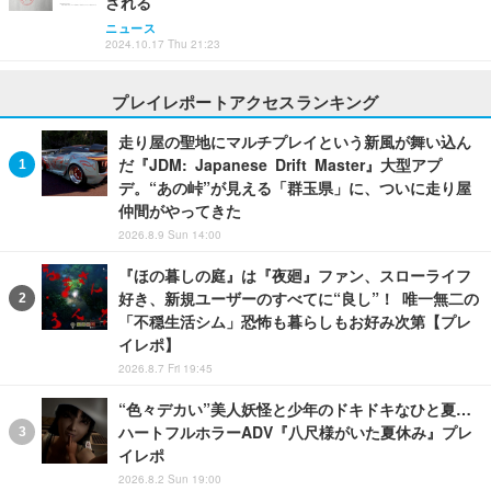
される
ニュース
2024.10.17 Thu 21:23
プレイレポートアクセスランキング
走り屋の聖地にマルチプレイという新風が舞い込ん
だ『JDM: Japanese Drift Master』大型アプ
デ。“あの峠”が見える「群玉県」に、ついに走り屋
仲間がやってきた
2026.8.9 Sun 14:00
『ほの暮しの庭』は『夜廻』ファン、スローライフ
好き、新規ユーザーのすべてに“良し”！ 唯一無二の
「不穏生活シム」恐怖も暮らしもお好み次第【プレ
イレポ】
2026.8.7 Fri 19:45
“色々デカい”美人妖怪と少年のドキドキなひと夏…
ハートフルホラーADV『八尺様がいた夏休み』プレ
イレポ
2026.8.2 Sun 19:00