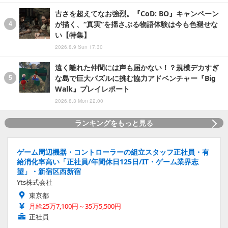
古さを超えてなお強烈。『CoD: BO』キャンペーン
が描く、“真実”を揺さぶる物語体験は今も色褪せな
い【特集】
2026.8.9 Sun 17:30
遠く離れた仲間には声も届かない！？規模デカすぎ
な島で巨大パズルに挑む協力アドベンチャー『Big
Walk』プレイレポート
2026.8.3 Mon 22:00
ランキングをもっと見る
ゲーム周辺機器・コントローラーの組立スタッフ正社員・有
給消化率高い「正社員/年間休日125日/IT・ゲーム業界志
望」・新宿区西新宿
Yts株式会社
東京都
月給25万7,100円～35万5,500円
正社員