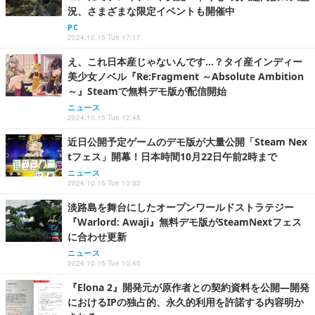
況、さまざまな限定イベントも開催中
PC
2024.10.15 Tue 17:17
え、これ日本産じゃないんです…？タイ産インディー
美少女ノベル『Re:Fragment ～Absolute Ambition
～』Steamで無料デモ版が配信開始
ニュース
2024.10.15 Tue 12:45
近日公開予定ゲームのデモ版が大量公開「Steam Nex
tフェス」開幕！日本時間10月22日午前2時まで
ニュース
2024.10.15 Tue 10:32
淡路島を舞台にしたオープンワールドストラテジー
『Warlord: Awaji』無料デモ版がSteamNextフェス
に合わせ更新
ニュース
2024.10.15 Tue 10:40
『Elona 2』開発元が原作者との契約資料を公開―開発
におけるIPの独占的、永久的利用を許諾する内容明か