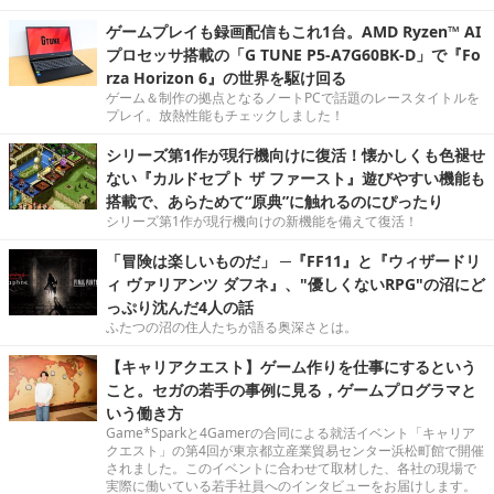
ゲームプレイも録画配信もこれ1台。AMD Ryzen™ AI
プロセッサ搭載の「G TUNE P5-A7G60BK-D」で『Fo
rza Horizon 6』の世界を駆け回る
ゲーム＆制作の拠点となるノートPCで話題のレースタイトルを
プレイ。放熱性能もチェックしました！
シリーズ第1作が現行機向けに復活！懐かしくも色褪せ
ない『カルドセプト ザ ファースト』遊びやすい機能も
搭載で、あらためて“原典”に触れるのにぴったり
シリーズ第1作が現行機向けの新機能を備えて復活！
「冒険は楽しいものだ」 ─『FF11』と『ウィザードリ
ィ ヴァリアンツ ダフネ』、"優しくないRPG"の沼にど
っぷり沈んだ4人の話
ふたつの沼の住人たちが語る奥深さとは。
【キャリアクエスト】ゲーム作りを仕事にするという
こと。セガの若手の事例に見る，ゲームプログラマと
いう働き方
Game*Sparkと4Gamerの合同による就活イベント「キャリア
クエスト」の第4回が東京都立産業貿易センター浜松町館で開催
されました。このイベントに合わせて取材した、各社の現場で
実際に働いている若手社員へのインタビューをお届けします。