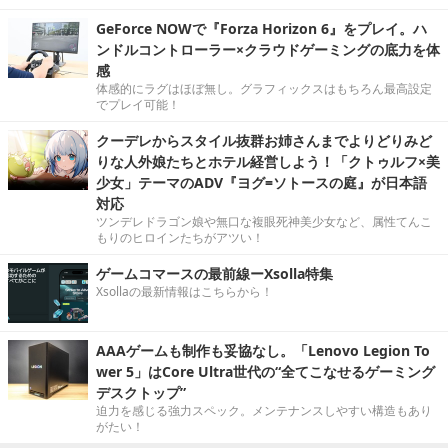
GeForce NOWで『Forza Horizon 6』をプレイ。ハ
ンドルコントローラー×クラウドゲーミングの底力を体
感
体感的にラグはほぼ無し。グラフィックスはもちろん最高設定
でプレイ可能！
クーデレからスタイル抜群お姉さんまでよりどりみど
りな人外娘たちとホテル経営しよう！「クトゥルフ×美
少女」テーマのADV『ヨグ=ソトースの庭』が日本語
対応
ツンデレドラゴン娘や無口な複眼死神美少女など、属性てんこ
もりのヒロインたちがアツい！
ゲームコマースの最前線ーXsolla特集
Xsollaの最新情報はこちらから！
AAAゲームも制作も妥協なし。「Lenovo Legion To
wer 5」はCore Ultra世代の“全てこなせるゲーミング
デスクトップ”
迫力を感じる強力スペック。メンテナンスしやすい構造もあり
がたい！