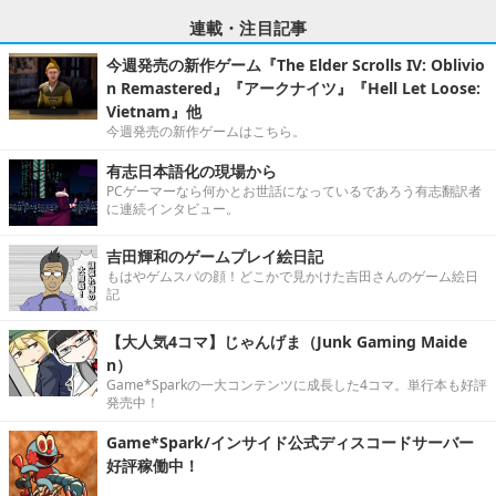
連載・注目記事
今週発売の新作ゲーム『The Elder Scrolls IV: Oblivio
n Remastered』『アークナイツ』『Hell Let Loose:
Vietnam』他
今週発売の新作ゲームはこちら。
有志日本語化の現場から
PCゲーマーなら何かとお世話になっているであろう有志翻訳者
に連続インタビュー。
吉田輝和のゲームプレイ絵日記
もはやゲムスパの顔！どこかで見かけた吉田さんのゲーム絵日
記
【大人気4コマ】じゃんげま（Junk Gaming Maide
n）
Game*Sparkの一大コンテンツに成長した4コマ。単行本も好評
発売中！
Game*Spark/インサイド公式ディスコードサーバー
好評稼働中！