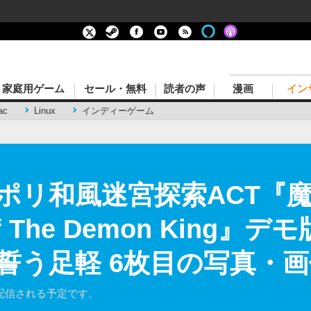
家庭用ゲーム
セール・無料
読者の声
漫画
イン
ac
Linux
インディーゲーム
ポリ和風迷宮探索ACT『
 Of The Demon King
誓う足軽 6枚目の写真・画
で配信される予定です。