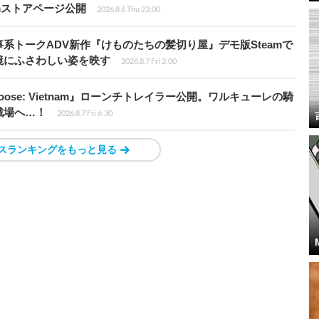
teamストアページ公開
2026.8.6 Thu 23:00
系トークADV新作『けものたちの髪切り屋』デモ版Steamで
鏡にふさわしい姿を映す
2026.8.7 Fri 2:00
t Loose: Vietnam』ローンチトレイラー公開。ワルキューレの騎
戦場へ…！
2026.8.7 Fri 6:30
スランキングをもっと見る