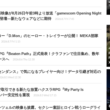
像が8月26日午前3時より放送「gamescom Opening Night
Dが登壇―新たなウェアなどに期待
2026.8.7 Fri 7:45
「D.Mon」のヒーロー・トレイラーが公開！ MEKA部隊
2026.8.7 Fri 1:15
PG『Beaten Path』正式発表！クラファンで注目集め、数年
ースへ
2026.8.6 Thu 12:30
センダンス」で気になるプレイヤー向け！データ引継ぎ対応の
026.8.5 Wed 12:30
引できる新たな放置ハクスラRPG『My Party Is
サーバー安定性を重視
2026.8.5 Wed 17:15
ンツェルの映像も披露。セクシー童話ヒロイン戦うローグライ