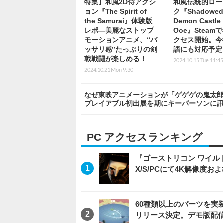
特集】和風2D侍アクシ
和風伝統的ロー
ョン『The Spirit of
ク『Shadowed:
the Samurai』体験版
Demon Castle 
レポ―美麗なストップ
Ooe』Steam
モーションアニメ、“バ
クセス開始。今
ッサリ感”たっぷりの剣
語にも対応予定
戟戦闘が楽しめる！
2024.10.15 Tue 11:45
2024.10.21 Mon 9:30
なぜ東映アニメーションが「ゲゲゲの鬼太郎
プレイアブル初出展を期にキーパーソンに訊く
PC アクセスランキング
『ゴーストリコン ワイルドラン
X/S/PCにて4K解像度お
60種類以上のパーツを実装
リリース決定。デモ版配