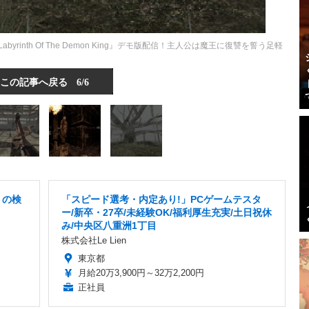
rinth Of The Demon King』デモ版配信！主人公は魔王に復讐を誓う足軽
この記事へ戻る
6/6
トの検
「スピード選考・内定あり!」PCゲームテスタ
ー/新卒・27卒/未経験OK/福利厚生充実/土日祝休
み/中央区八重洲1丁目
株式会社Le Lien
東京都
月給20万3,900円～32万2,200円
正社員