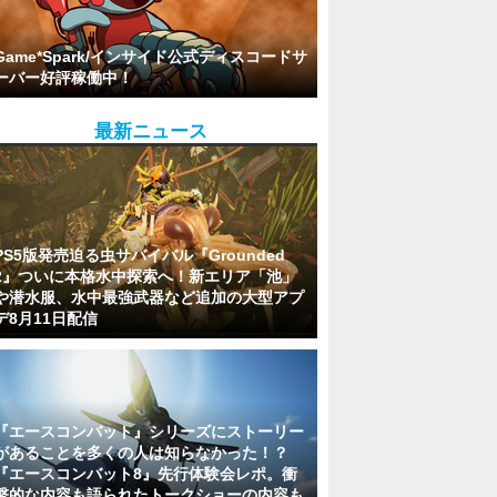
Game*Spark/インサイド公式ディスコードサ
ーバー好評稼働中！
最新ニュース
PS5版発売迫る虫サバイバル『Grounded
2』ついに本格水中探索へ！新エリア「池」
や潜水服、水中最強武器など追加の大型アプ
デ8月11日配信
『エースコンバット』シリーズにストーリー
があることを多くの人は知らなかった！？
『エースコンバット8』先行体験会レポ。衝
撃的な内容も語られたトークショーの内容も