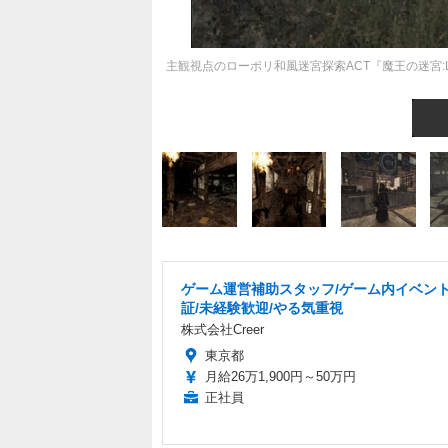
主観視点のローポリ和風迷宮探索ACT『魔王の迷宮:Laby
ゲーム運営補助スタッフ/ゲーム内イベン
証/未経験歓迎/やる気重視
株式会社Creer
東京都
月給26万1,900円～50万円
正社員