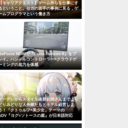
【キャリアクエスト】ゲーム作りを仕事にす
るということ。セガの若手の事例に見る，ゲ
ームプログラマという働き方
GeForce NOWで『Forza Horizon 6』をプ
レイ。ハンドルコントローラー×クラウドゲ
ーミングの底力を体感
クーデレからスタイル抜群お姉さんまでより
どりみどりな人外娘たちとホテル経営しよ
う！「クトゥルフ×美少女」テーマの
ADV『ヨグ=ソトースの庭』が日本語対応