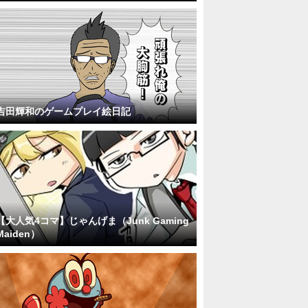
吉田輝和のゲームプレイ絵日記
【大人気4コマ】じゃんげま（Junk Gaming
Maiden）