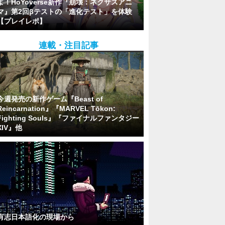
よ！HoYoverse新作『崩壊：ネクサスアニ
マ』第2回βテストの「進化テスト」を体験
【プレイレポ】
連載・注目記事
今週発売の新作ゲーム『Beast of
Reincarnation』『MARVEL Tōkon:
Fighting Souls』『ファイナルファンタジー
XIV』他
有志日本語化の現場から