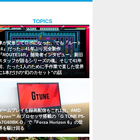
TOPICS
車が変形してロボになった、でも『ルート
16』だった―41年ぶり完全新作
『ROUTE16R』開発者インタビュー。新旧
スタッフが語るシリーズの魂。そして41年
前、たった1人のために手作業で直した世界
に1本だけの“幻のカセット”の話
ゲームプレイも録画配信もこれ1台。AMD
Ryzen™ AIプロセッサ搭載の「G TUNE P5-
A7G60BK-D」で『Forza Horizon 6』の世
界を駆け回る