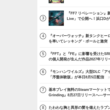
『FF7 リベレーション』新映
Live」で公開へ！浜口
『オーバーウォッチ』新タンクヒーロー
を率いてレッキング・ボールと激突
『FFT』と『FE』に影響を受けたSR
の個人開発が生んだ作品2027年リリ
『モンハンワイルズ』大型DLC「ア
「序盤体験版」が本日8月5日配信
2
基本プレイ無料のSteamマーケットで取
Grinding』8月27日リリースへ―
たわわな胸と異形の髪を備えたラプ