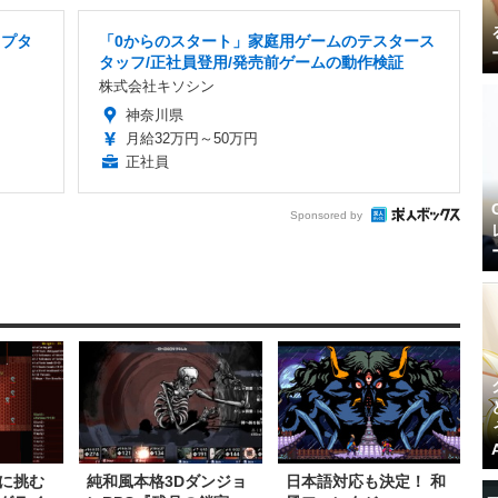
リプタ
「0からのスタート」家庭用ゲームのテスタース
タッフ/正社員登用/発売前ゲームの動作検証
株式会社キソシン
神奈川県
月給32万円～50万円
正社員
Sponsored by
に挑む
純和風本格3Dダンジョ
日本語対応も決定！ 和