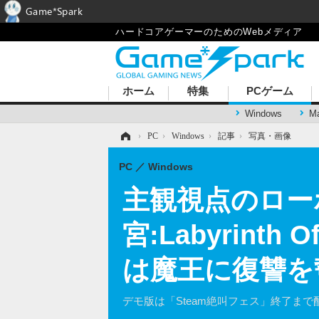
Game*Spark
ハードコアゲーマーのためのWebメディア
ホーム
特集
PCゲーム
Windows
M
ホーム
›
PC
›
Windows
›
記事
›
写真・画像
PC
Windows
主観視点のロー
宮:Labyrinth
は魔王に復讐を
デモ版は「Steam絶叫フェス」終了ま