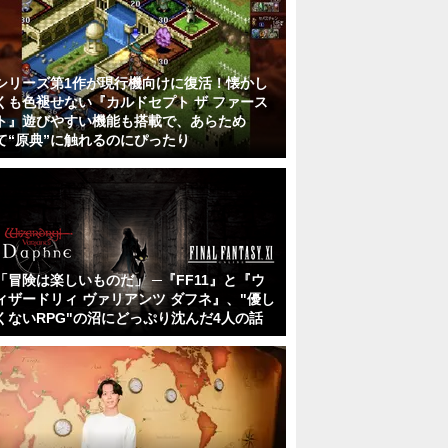
シリーズ第1作が現行機向けに復活！懐かし
くも色褪せない『カルドセプト ザ ファース
ト』遊びやすい機能も搭載で、あらため
て“原典”に触れるのにぴったり
「冒険は楽しいものだ」 ─『FF11』と『ウ
ィザードリィ ヴァリアンツ ダフネ』、"優し
くないRPG"の沼にどっぷり沈んだ4人の話