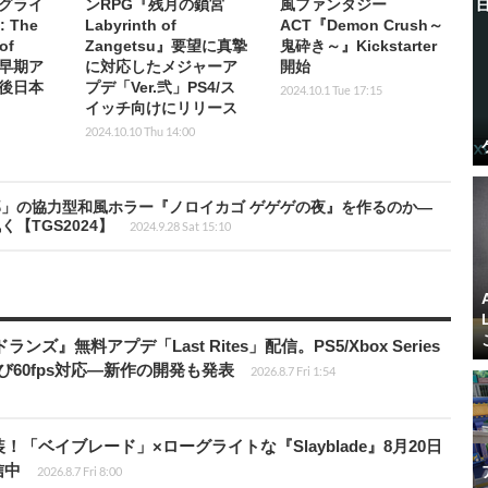
グライ
ンRPG『残月の鎖宮
風ファンタジー
 The
Labyrinth of
ACT『Demon Crush～
of
Zangetsu』要望に真摯
鬼砕き～』Kickstarter
で早期ア
に対応したメジャーア
開始
後日本
プデ「Ver.弐」PS4/ス
2024.10.1 Tue 17:15
イッチ向けにリリース
2024.10.10 Thu 14:00
」の協力型和風ホラー『ノロイカゴ ゲゲゲの夜』を作るのか―
【TGS2024】
2024.9.28 Sat 15:10
ズ』無料アプデ「Last Rites」配信。PS5/Xbox Series
よび60fps対応―新作の開発も発表
2026.8.7 Fri 1:54
！「ベイブレード」×ローグライトな『Slayblade』8月20日
信中
2026.8.7 Fri 8:00