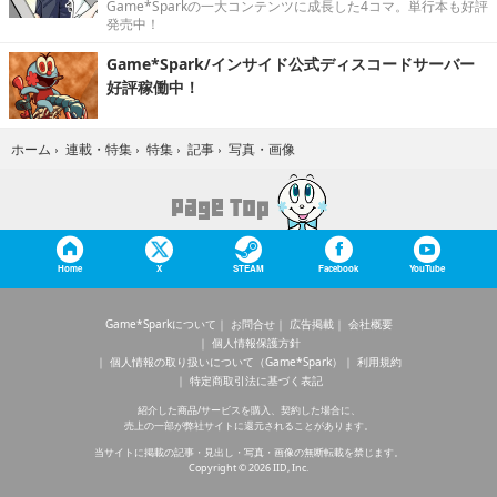
Game*Sparkの一大コンテンツに成長した4コマ。単行本も好評
発売中！
Game*Spark/インサイド公式ディスコードサーバー
好評稼働中！
写真・画像
ホーム
›
連載・特集
›
特集
›
記事
›
Home
X
STEAM
Facebook
YouTube
Game*Sparkについて
お問合せ
広告掲載
会社概要
個人情報保護方針
個人情報の取り扱いについて（Game*Spark）
利用規約
特定商取引法に基づく表記
紹介した商品/サービスを購入、契約した場合に、
売上の一部が弊社サイトに還元されることがあります。
当サイトに掲載の記事・見出し・写真・画像の無断転載を禁じます。
Copyright © 2026 IID, Inc.