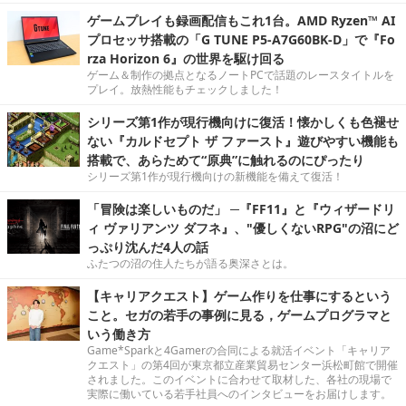
ゲームプレイも録画配信もこれ1台。AMD Ryzen™ AI
プロセッサ搭載の「G TUNE P5-A7G60BK-D」で『Fo
rza Horizon 6』の世界を駆け回る
ゲーム＆制作の拠点となるノートPCで話題のレースタイトルを
プレイ。放熱性能もチェックしました！
シリーズ第1作が現行機向けに復活！懐かしくも色褪せ
ない『カルドセプト ザ ファースト』遊びやすい機能も
搭載で、あらためて“原典”に触れるのにぴったり
シリーズ第1作が現行機向けの新機能を備えて復活！
「冒険は楽しいものだ」 ─『FF11』と『ウィザードリ
ィ ヴァリアンツ ダフネ』、"優しくないRPG"の沼にど
っぷり沈んだ4人の話
ふたつの沼の住人たちが語る奥深さとは。
【キャリアクエスト】ゲーム作りを仕事にするという
こと。セガの若手の事例に見る，ゲームプログラマと
いう働き方
Game*Sparkと4Gamerの合同による就活イベント「キャリア
クエスト」の第4回が東京都立産業貿易センター浜松町館で開催
されました。このイベントに合わせて取材した、各社の現場で
実際に働いている若手社員へのインタビューをお届けします。