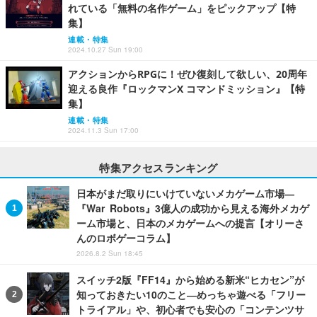
れている「無料の名作ゲーム」をピックアップ【特
集】
連載・特集
2024.10.27 Sun 19:00
アクションからRPGに！ぜひ復刻して欲しい、20周年
迎える良作『ロックマンX コマンドミッション』【特
集】
連載・特集
2024.11.3 Sun 17:00
特集アクセスランキング
日本がまだ取りにいけていないメカゲーム市場―
『War Robots』3億人の成功から見える海外メカゲ
ーム市場と、日本のメカゲームへの提言【オリーさ
んのロボゲーコラム】
2026.8.2 Sun 18:45
スイッチ2版『FF14』から始める新米“ヒカセン”が
知っておきたい10のこと―めっちゃ遊べる「フリー
トライアル」や、初心者でも安心の「コンテンツサ