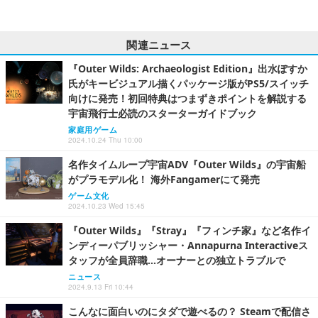
関連ニュース
『Outer Wilds: Archaeologist Edition』出水ぽすか
氏がキービジュアル描くパッケージ版がPS5/スイッチ
向けに発売！初回特典はつまずきポイントを解説する
宇宙飛行士必読のスターターガイドブック
家庭用ゲーム
2024.10.24 Thu 10:00
名作タイムループ宇宙ADV『Outer Wilds』の宇宙船
がプラモデル化！ 海外Fangamerにて発売
ゲーム文化
2024.10.23 Wed 15:45
『Outer Wilds』『Stray』『フィンチ家』など名作イ
ンディーパブリッシャー・Annapurna Interactiveス
タッフが全員辞職…オーナーとの独立トラブルで
ニュース
2024.9.13 Fri 10:44
こんなに面白いのにタダで遊べるの？ Steamで配信さ