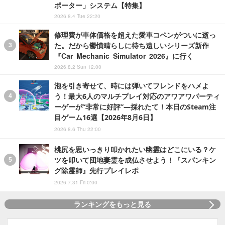
ポーター」システム【特集】
2026.8.4 Tue 22:20
修理費が車体価格を超えた愛車コペンがついに逝っ
た。だから鬱憤晴らしに待ち遠しいシリーズ新作
『Car Mechanic Simulator 2026』に行く
2026.8.2 Sun 12:00
泡を引き寄せて、時には弾いてフレンドをハメよ
う！最大6人のマルチプレイ対応のアワアワパーティ
ーゲーが“非常に好評”―採れたて！本日のSteam注
目ゲーム16選【2026年8月6日】
2026.8.6 Thu 22:00
桃尻を思いっきり叩かれたい幽霊はどこにいる？ケ
ツを叩いて団地妻霊を成仏させよう！『スパンキン
グ除霊師』先行プレイレポ
2026.7.31 Fri 0:00
ランキングをもっと見る