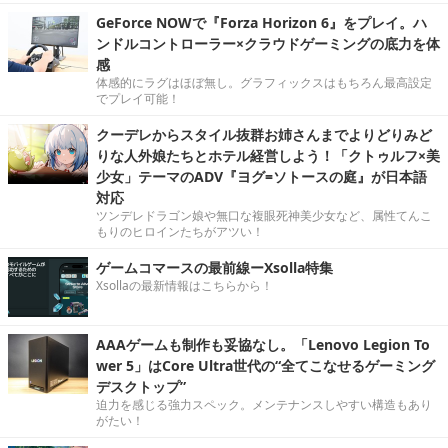
GeForce NOWで『Forza Horizon 6』をプレイ。ハ
ンドルコントローラー×クラウドゲーミングの底力を体
感
体感的にラグはほぼ無し。グラフィックスはもちろん最高設定
でプレイ可能！
クーデレからスタイル抜群お姉さんまでよりどりみど
りな人外娘たちとホテル経営しよう！「クトゥルフ×美
少女」テーマのADV『ヨグ=ソトースの庭』が日本語
対応
ツンデレドラゴン娘や無口な複眼死神美少女など、属性てんこ
もりのヒロインたちがアツい！
ゲームコマースの最前線ーXsolla特集
Xsollaの最新情報はこちらから！
AAAゲームも制作も妥協なし。「Lenovo Legion To
wer 5」はCore Ultra世代の“全てこなせるゲーミング
デスクトップ”
迫力を感じる強力スペック。メンテナンスしやすい構造もあり
がたい！