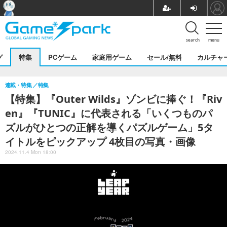
search
menu
グ
特集
PCゲーム
家庭用ゲーム
セール/無料
カルチャ
連載・特集
特集
【特集】『Outer Wilds』ゾンビに捧ぐ！『Riv
en』『TUNIC』に代表される「いくつものパ
ズルがひとつの正解を導くパズルゲーム」5タ
イトルをピックアップ 4枚目の写真・画像
2024.11.4 Mon 18:00