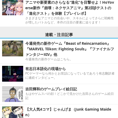
アニマや新要素のさらなる“進化”を目撃せよ！HoYov
erse新作『崩壊：ネクサスアニマ』第2回βテストの
「進化テスト」を体験【プレイレポ】
さまざまなアニマとの出会いや、スキルによってさらに戦略性
が増したバトルなど、本作の注目の要素に迫ります！
連載・注目記事
今週発売の新作ゲーム『Beast of Reincarnation』
『MARVEL Tōkon: Fighting Souls』『ファイナルフ
ァンタジーXIV』他
今週発売の新作ゲームはこちら。
有志日本語化の現場から
PCゲーマーなら何かとお世話になっているであろう有志翻訳者
に連続インタビュー。
吉田輝和のゲームプレイ絵日記
もはやゲムスパの顔！どこかで見かけた吉田さんのゲーム絵日
記
【大人気4コマ】じゃんげま（Junk Gaming Maide
n）