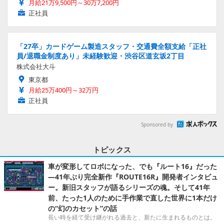
月給21万9,500円～30万7,200円
正社員
「27卒」カードゲーム製造スタッフ・交通費全額支給「正社
員/退職金制度あり」未経験歓迎・渋谷区道玄坂2丁目
株式会社大斗
東京都
月給25万400円～32万円
正社員
Sponsored by
トピックス
車が変形してロボになった、でも『ルート16』だった
―41年ぶり完全新作『ROUTE16R』開発者インタビュ
ー。新旧スタッフが語るシリーズの魂。そして41年
前、たった1人のために手作業で直した世界に1本だけ
の“幻のカセット”の話
長い時を経て受け継がれる過去と、新たに生まれるものとは。