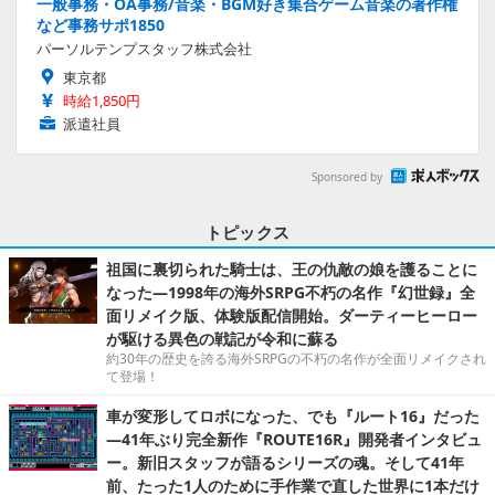
一般事務・OA事務/音楽・BGM好き集合ゲーム音楽の著作権
など事務サポ1850
パーソルテンプスタッフ株式会社
東京都
時給1,850円
派遣社員
Sponsored by
トピックス
祖国に裏切られた騎士は、王の仇敵の娘を護ることに
なった―1998年の海外SRPG不朽の名作『幻世録』全
面リメイク版、体験版配信開始。ダーティーヒーロー
が駆ける異色の戦記が令和に蘇る
約30年の歴史を誇る海外SRPGの不朽の名作が全面リメイクされ
て登場！
車が変形してロボになった、でも『ルート16』だった
―41年ぶり完全新作『ROUTE16R』開発者インタビュ
ー。新旧スタッフが語るシリーズの魂。そして41年
前、たった1人のために手作業で直した世界に1本だけ