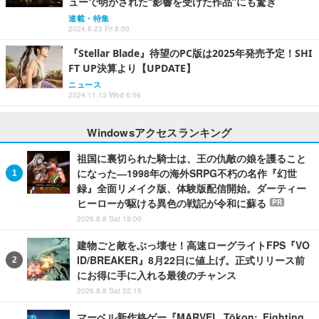
ューで明かされた“影響を受けた作品”にも驚き
連載・特集
2024.8.23 Fri 8:00
『Stellar Blade』待望のPC版は2025年発売予定！SHI
FT UP決算より【UPDATE】
ニュース
2024.11.13 Wed 6:06
Windowsアクセスランキング
祖国に裏切られた騎士は、王の仇敵の娘を護ること
になった―1998年の海外SRPG不朽の名作『幻世
録』全面リメイク版、体験版配信開始。ダーティー
ヒーローが駆ける異色の戦記が令和に蘇る
PR
2026.8.8 Sat 18:00
建物ごと敵をぶっ壊せ！高速ローグライトFPS『VO
ID/BREAKER』8月22日に値上げ。正式リリース前
にお得に手に入れる最後のチャンス
2026.8.8 Sat 22:15
マーベル新作格ゲー『MARVEL Tōkon: Fighting