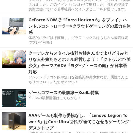
されました。このイベントに合わせて取材した、各社の現場で
実際に働いている若手社員へのインタビューをお届けします。
GeForce NOWで『Forza Horizon 6』をプレイ。ハ
ンドルコントローラー×クラウドゲーミングの底力を体
感
体感的にラグはほぼ無し。グラフィックスはもちろん最高設定
でプレイ可能！
クーデレからスタイル抜群お姉さんまでよりどりみど
りな人外娘たちとホテル経営しよう！「クトゥルフ×美
少女」テーマのADV『ヨグ=ソトースの庭』が日本語
対応
ツンデレドラゴン娘や無口な複眼死神美少女など、属性てんこ
もりのヒロインたちがアツい！
ゲームコマースの最前線ーXsolla特集
Xsollaの最新情報はこちらから！
AAAゲームも制作も妥協なし。「Lenovo Legion To
wer 5」はCore Ultra世代の“全てこなせるゲーミング
デスクトップ”