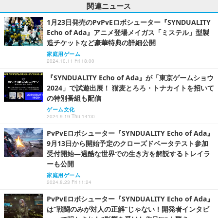
関連ニュース
1月23日発売のPvPvEロボシューター『SYNDUALITY
Echo of Ada』アニメ登場メイガス「ミステル」型製
造チケットなど豪華特典の詳細公開
家庭用ゲーム
2024.10.11 Fri 18:00
『SYNDUALITY Echo of Ada』が「東京ゲームショウ
2024」で試遊出展！ 猫麦とろろ・トナカイトを招いて
の特別番組も配信
ゲーム文化
2024.9.19 Thu 14:00
PvPvEロボシューター『SYNDUALITY Echo of Ada』
9月13日から開始予定のクローズドベータテスト参加
受付開始―過酷な世界での生き方を解説するトレイラ
ーも公開
家庭用ゲーム
2024.8.23 Fri 11:24
PvPvEロボシューター『SYNDUALITY Echo of Ada』
は“戦闘のみが対人の正解”じゃない！開発者インタビ