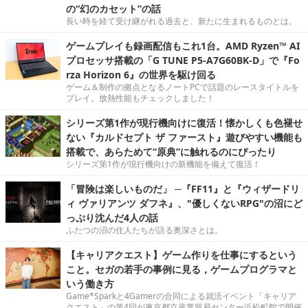
の“幻のカセット”の話
長い時を経て受け継がれる過去と、新たに生まれるものとは。
ゲームプレイも録画配信もこれ1台。AMD Ryzen™ AI
プロセッサ搭載の「G TUNE P5-A7G60BK-D」で『Fo
rza Horizon 6』の世界を駆け回る
ゲーム＆制作の拠点となるノートPCで話題のレースタイトルを
プレイ。放熱性能もチェックしました！
シリーズ第1作が現行機向けに復活！懐かしくも色褪せ
ない『カルドセプト ザ ファースト』遊びやすい機能も
搭載で、あらためて“原典”に触れるのにぴったり
シリーズ第1作が現行機向けの新機能を備えて復活！
「冒険は楽しいものだ」 ─『FF11』と『ウィザードリ
ィ ヴァリアンツ ダフネ』、"優しくないRPG"の沼にど
っぷり沈んだ4人の話
ふたつの沼の住人たちが語る奥深さとは。
【キャリアクエスト】ゲーム作りを仕事にするという
こと。セガの若手の事例に見る，ゲームプログラマと
いう働き方
Game*Sparkと4Gamerの合同による就活イベント「キャリア
クエスト」の第4回が東京都立産業貿易センター浜松町館で開催