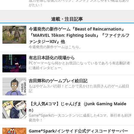
迫力を感じる強力スペック。メンテナンスしやすい構造もあり
がたい！
連載・注目記事
今週発売の新作ゲーム『Beast of Reincarnation』
『MARVEL Tōkon: Fighting Souls』『ファイナルフ
ァンタジーXIV』他
今週発売の新作ゲームはこちら。
有志日本語化の現場から
PCゲーマーなら何かとお世話になっているであろう有志翻訳者
に連続インタビュー。
吉田輝和のゲームプレイ絵日記
もはやゲムスパの顔！どこかで見かけた吉田さんのゲーム絵日
記
【大人気4コマ】じゃんげま（Junk Gaming Maide
n）
Game*Sparkの一大コンテンツに成長した4コマ。単行本も好評
発売中！
Game*Spark/インサイド公式ディスコードサーバー