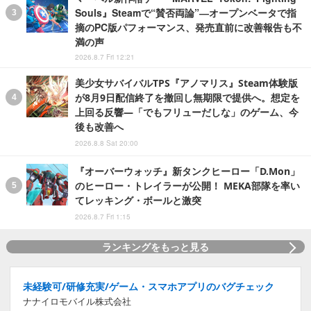
Souls』Steamで“賛否両論”―オープンベータで指
摘のPC版パフォーマンス、発売直前に改善報告も不
満の声
2026.8.7 Fri 12:21
美少女サバイバルTPS『アノマリス』Steam体験版
が8月9日配信終了を撤回し無期限で提供へ。想定を
上回る反響―「でもフリューだしな」のゲーム、今
後も改善へ
2026.8.8 Sat 20:00
『オーバーウォッチ』新タンクヒーロー「D.Mon」
のヒーロー・トレイラーが公開！ MEKA部隊を率い
てレッキング・ボールと激突
2026.8.7 Fri 1:15
ランキングをもっと見る
未経験可/研修充実/ゲーム・スマホアプリのバグチェック
ナナイロモバイル株式会社