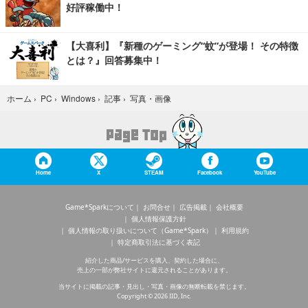
好評稼働中！
【大喜利】『新種のゲーミング“蚊”が登場！ その特徴
とは？』回答募集中！
写真・画像
ホーム
›
PC
›
Windows
›
記事
›
Home
X
STEAM
Facebook
YouTube
Game*Sparkについて
お問合せ
広告掲載
会社概要
個人情報保護方針
個人情報の取り扱いについて（Game*Spark）
利用規約
特定商取引法に基づく表記
紹介した商品/サービスを購入、契約した場合に、
売上の一部が弊社サイトに還元されることがあります。
当サイトに掲載の記事・見出し・写真・画像の無断転載を禁じます。
Copyright © 2026 IID, Inc.