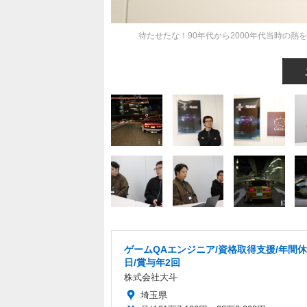
待たせたな！90年代から2000年代当時の
ゲームQAエンジニア/資格取得支援/年間休
日/賞与年2回
株式会社大斗
埼玉県