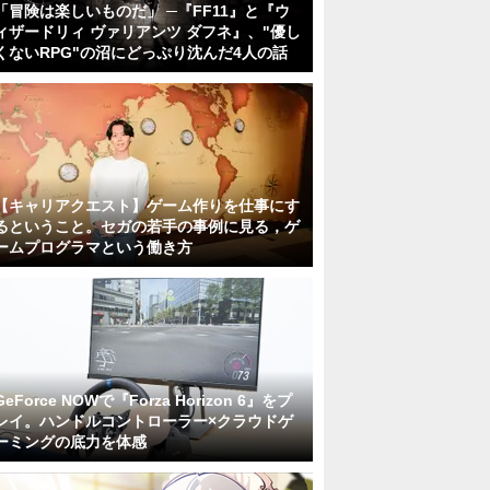
「冒険は楽しいものだ」 ─『FF11』と『ウ
ィザードリィ ヴァリアンツ ダフネ』、"優し
くないRPG"の沼にどっぷり沈んだ4人の話
【キャリアクエスト】ゲーム作りを仕事にす
るということ。セガの若手の事例に見る，ゲ
ームプログラマという働き方
GeForce NOWで『Forza Horizon 6』をプ
レイ。ハンドルコントローラー×クラウドゲ
ーミングの底力を体感