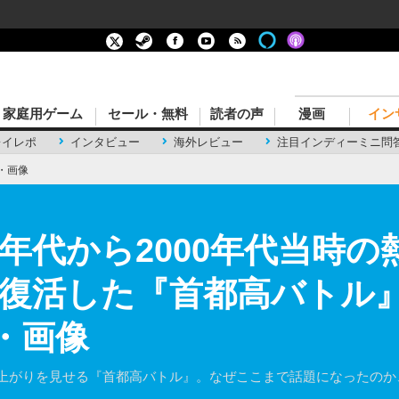
家庭用ゲーム
セール・無料
読者の声
漫画
イン
レイレポ
インタビュー
海外レビュー
注目インディーミニ問
・画像
0年代から2000年代当時
て復活した『首都高バトル
・画像
り上がりを見せる『首都高バトル』。なぜここまで話題になったの