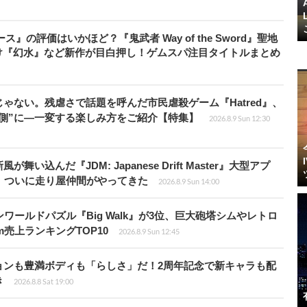
』の評価はいかほど？『鬼武者 Way of the Sword』聖地
け『幻水』など新作が目白押し！ゲムスパ注目タイトルまとめ
じゃない。残虐さで話題を呼んだ市民虐殺ゲーム『Hatred』、
側”に―一変する楽しみ方をご紹介【特集】
2026.8.9 Sun 12:30
込んだ『JDM: Japanese Drift Master』大型アプ
、ついに走り屋仲間がやってきた
2026.8.9 Sun 14:00
ワールドパズル『Big Walk』が3位、巨大砲塔シムやレトロ
m売上ランキングTOP10
2026.8.9 Sun 12:45
ョンも豊満ボディも「らしさ」だ！2周年記念で新キャラも配
き
2026.8.8 Sat 19:00