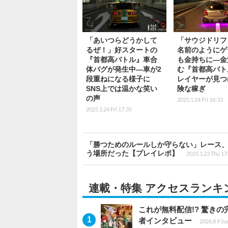
「あいつらどうかして
「サウジドリフ
るぜ！」好スタートの
名前のようにゲ
『首都高バトル』車合
も金持ちに―金
体バグが発生中―車が2
む『首都高バト
段重ねになる様子に
レイヤーが見つ
SNS上では温かな笑い
険な稼ぎ
の声
2025.1.24 Fri 16:33
2025.1.24 Fri 17:35
「勝つためのルールしか守らない」レース
う場所だった【プレイレポ】
2025.1.23 Thu 17
連載・特集 アクセスランキ
これが無料配信!? 驚き
者インタビュー
2026.8.9 Su