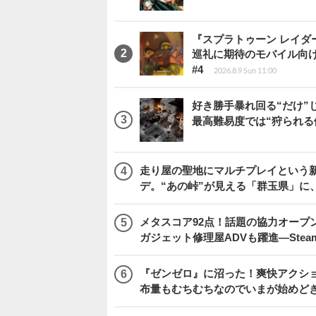
『スプラトゥーン レイダース
巡礼に期待のモバイル向
#4
2026.8.9 Sun 11:00
好き勝手暴れ回る“だけ”
最高難易度では“狩られる
走り屋の聖地にマルチプレイという新風が舞い
デ。“あの峠”が見える「群玉県」に
メタスコア92点！話題の協力オープン
ガジェット修理屋ADVも躍進―Stea
『ゼンゼロ』に沼った！爽快アクシ
布量もむちむちなのでいまが始めど