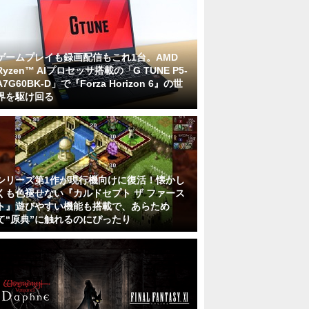
ゲームプレイも録画配信もこれ1台。AMD
Ryzen™ AIプロセッサ搭載の「G TUNE P5-
A7G60BK-D」で『Forza Horizon 6』の世
界を駆け回る
シリーズ第1作が現行機向けに復活！懐かし
くも色褪せない『カルドセプト ザ ファース
ト』遊びやすい機能も搭載で、あらため
て“原典”に触れるのにぴったり