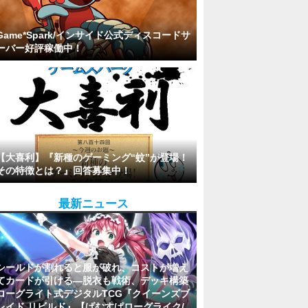
Game*Spark/インサイド公式ディスコードサ
ーバー好評稼働中！
【大喜利】『新種のゲーミング“蚊”が登場！
その特徴とは？』回答募集中！
最新ニュース
シールドが割れると服が破れ、コストが増え
てカードが引ける―脱衣も戦術、デッキ構築
ローグライト式デジタルTCG『クイーンズブ
レイド リビルド』【げむすぱローグライク/