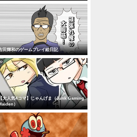
吉田輝和のゲームプレイ絵日記
【大人気4コマ】じゃんげま（Junk Gaming
Maiden）