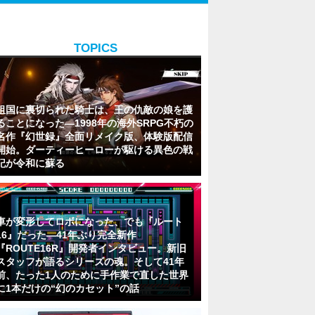
TOPICS
祖国に裏切られた騎士は、王の仇敵の娘を護
ることになった―1998年の海外SRPG不朽の
名作『幻世録』全面リメイク版、体験版配信
開始。ダーティーヒーローが駆ける異色の戦
記が令和に蘇る
車が変形してロボになった、でも『ルート
16』だった―41年ぶり完全新作
『ROUTE16R』開発者インタビュー。新旧
スタッフが語るシリーズの魂。そして41年
前、たった1人のために手作業で直した世界
に1本だけの“幻のカセット”の話