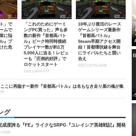
ト」で
「これのためにゲーミ
18年ぶり復活のレース
ームで
ングPC買った」声も多
ゲームシリーズ最新作
策に悩
数の新作『首都高バト
『首都高バトル』
ル』プ
ル』ピーク時同時接続
Steam早期アクセス開
けた危
プレイヤー数が約1万
始！首都環状線を舞台
5,000人に迫る！レビュ
にライバルたちと競い
ーも「圧倒的好評」で
合え
ロケットスタート
2025.1.23 Thu 18:00
2025.1.24 Fri 9:57
、ここに再臨すー新作『首都高バトル』は名もなき走り屋の魂が集
:00
ング
の完成度誇る『FE』ライクなSRPG『ユレイシア英雄戦記』開発
n 13:00