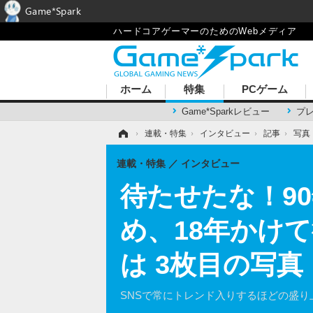
Game*Spark
ハードコアゲーマーのためのWebメディア
ホーム
特集
PCゲーム
Game*Sparkレビュー
プ
ホーム
›
連載・特集
›
インタビュー
›
記事
›
写真
連載・特集
インタビュー
待たせたな！9
め、18年かけ
は 3枚目の写真
SNSで常にトレンド入りするほどの盛