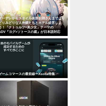
クーデレからスタイル抜群お姉さんまでより
どりみどりな人外娘たちとホテル経営しよ
う！「クトゥルフ×美少女」テーマの
ADV『ヨグ=ソトースの庭』が日本語対応
ゲームコマースの最前線ーXsolla特集