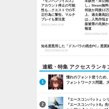
『モンハンワイルズ』
未販売・未公開
アカウント停止の可能
し」Steam無
性も…クエストでの不
何故か同接13
正行為に警告。マルチ
上、過去最高記
プレイも要注意
は…人気作悩ま
版被害の兆候か
2025.4.2 Wed 19:40
報道
2025.4.2 Wed 14:05
知名度悪用した「ドスパラの残念PC」悪質
2025.4.2 Wed 12:34
連載・特集 アクセスランキ
憧れのフォント使うため、
フォントワークス問題、
『エースコンバット』シ
『エースコンバット8』