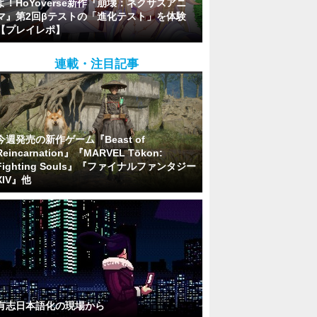
よ！HoYoverse新作『崩壊：ネクサスアニ
マ』第2回βテストの「進化テスト」を体験
【プレイレポ】
連載・注目記事
今週発売の新作ゲーム『Beast of
Reincarnation』『MARVEL Tōkon:
Fighting Souls』『ファイナルファンタジー
XIV』他
有志日本語化の現場から