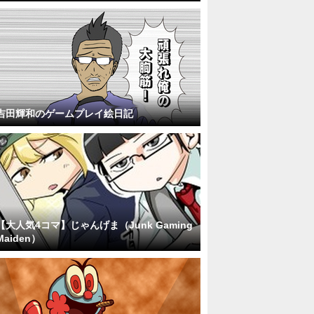
吉田輝和のゲームプレイ絵日記
【大人気4コマ】じゃんげま（Junk Gaming
Maiden）