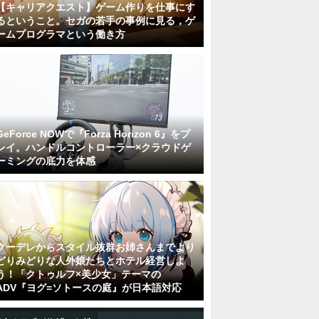
【キャリアクエスト】ゲーム作りを仕事にす
るということ。セガの若手の事例に見る，ゲ
ームプログラマという働き方
GeForce NOWで『Forza Horizon 6』をプ
レイ。ハンドルコントローラー×クラウドゲ
ーミングの底力を体感
クーデレからスタイル抜群お姉さんまでより
どりみどりな人外娘たちとホテル経営しよ
う！「クトゥルフ×美少女」テーマの
ADV『ヨグ=ソトースの庭』が日本語対応