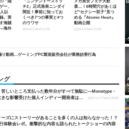
の「隠
「ニンテンドースイッ
メカ美女フェチ大歓
料ゲー、
チ2」正式発表ニンダイ
喜…！6時間穴があくほ
万人以
間近！事前に知ってお
ど“セクシー双子”見つ
録。実
くべき7つの事実と4つ
める『Atomic Heart』
す海賊
のウワサ
動画公開
―海外
2025.4.2 Wed 11:28
2025.4.2 Wed 11:00
煽り動画…ゲーミングPC製造販売会社が業務妨害行為
ング
苦しいところ支払った数年分がすべて無駄に―Monotype・
大きな影響受けた個人インディー開発者は…
2025.12.17 Wed 18:00
リーズにストーリーがあることを多くの人は知らなかった！？
先行体験会レポ。衝撃的な内容も語られたトークショーの内容