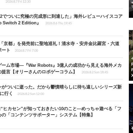
】
2026.8.7 Fri 12:30
チ2でついに究極の完成形に到達した」海外レビューハイスコア
witch 2 Edition』
2026.8.6 Thu 19:45
rd』の舞台「京都」を発売前に聖地巡礼！清水寺・安井金比羅宮・六道
ポート
2026.8.7 Fri 7:00
ム市場―『War Robots』3億人の成功から見える海外メカ
の提言【オリーさんのロボゲーコラム】
2026.8.2 Sun 18:45
ンがついに逝った。だから鬱憤晴らしに待ち遠しいシリーズ新
6』に行く
2026.8.2 Sun 12:00
米“ヒカセン”が知っておきたい10のこと―めっちゃ遊べる「フ
心の「コンテンツサポーター」システム【特集】