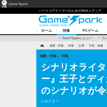
Game*Spark
ハードコアゲーマーのためのWebメディア
ホーム
特集
PCゲーム
Game*Sparkレビュー
プ
ホーム
›
連載・特集
›
特集
›
記事
›
写真・画像
連載・特集
特集
シナリオライタ
ー』王子とディ
のシナリオが令
かあさまー