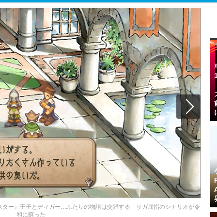
マスター』王子とディガー…ふたりの物語は交錯する サガ屈指のシナリオが令
和に蘇った