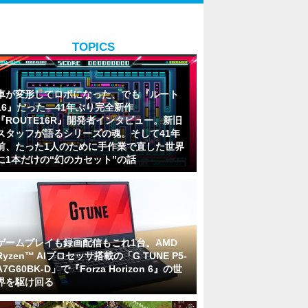
TOPICS
車が変形してロボになった、でも『ルート
16』だった―41年ぶり完全新作
『ROUTE16R』開発者インタビュー。新旧
スタッフが語るシリーズの魂。そして41年
前、たった1人のために手作業で直した世界
に1本だけの“幻のカセット”の話
ゲームプレイも録画配信もこれ1台。AMD
Ryzen™ AIプロセッサ搭載の「G TUNE P5-
A7G60BK-D」で『Forza Horizon 6』の世
界を駆け回る