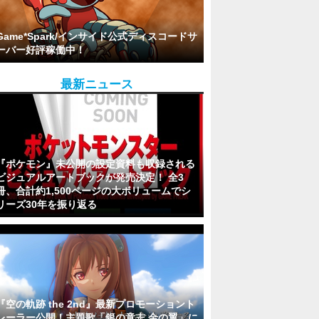
Game*Spark/インサイド公式ディスコードサ
ーバー好評稼働中！
最新ニュース
『ポケモン』未公開の設定資料も収録される
ビジュアルアートブックが発売決定！ 全3
冊、合計約1,500ページの大ボリュームでシ
リーズ30年を振り返る
『空の軌跡 the 2nd』最新プロモーショント
レーラー公開！主題歌「銀の意志 金の翼」に