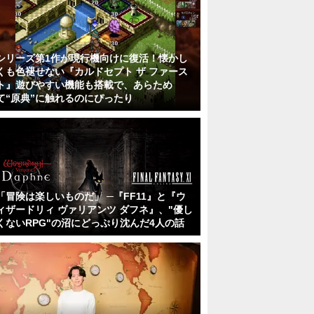
シリーズ第1作が現行機向けに復活！懐かし
くも色褪せない『カルドセプト ザ ファース
ト』遊びやすい機能も搭載で、あらため
て“原典”に触れるのにぴったり
「冒険は楽しいものだ」 ─『FF11』と『ウ
ィザードリィ ヴァリアンツ ダフネ』、"優し
くないRPG"の沼にどっぷり沈んだ4人の話