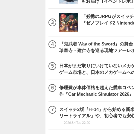
もお届け【イベントレポ
「必携のJRPGがスイッ
『ゼノブレイド2 Nintendo S
『鬼武者 Way of the Swo
珍皇寺・建仁寺を巡る現地ツアーレ
日本がまだ取りにいけていないメカゲー
ゲーム市場と、日本のメカゲームへ
修理費が車体価格を超えた愛車コペ
作『Car Mechanic Simulator 202
スイッチ2版『FF14』から始める新
リートライアル」や、初心者でも安
2026.8.4 Tue 22:20