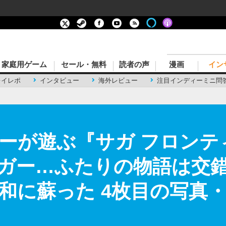
家庭用ゲーム
セール・無料
読者の声
漫画
イン
レイレポ
インタビュー
海外レビュー
注目インディーミニ問
ーが遊ぶ『サガ フロンティ
ガー…ふたりの物語は交
和に蘇った 4枚目の写真