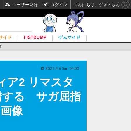
ユーザー登録
ログイン
こんにちは、ゲストさん
サイド
FISTBUMP
ゲムマイド
答
2025.4.6 Sun 14:00
ア2 リマスタ
錯する サガ屈指
・画像