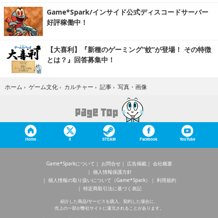
Game*Spark/インサイド公式ディスコードサーバー
好評稼働中！
【大喜利】『新種のゲーミング“蚊”が登場！ その特徴
とは？』回答募集中！
写真・画像
ホーム
›
ゲーム文化
›
カルチャー
›
記事
›
Home
X
STEAM
Facebook
YouTube
Game*Sparkについて
お問合せ
広告掲載
会社概要
個人情報保護方針
個人情報の取り扱いについて（Game*Spark）
利用規約
特定商取引法に基づく表記
紹介した商品/サービスを購入、契約した場合に、
売上の一部が弊社サイトに還元されることがあります。