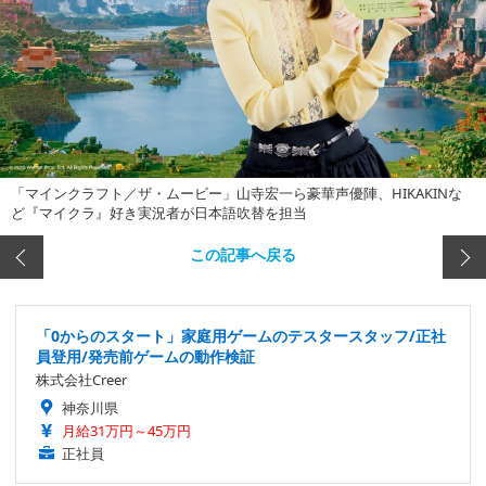
「マインクラフト／ザ・ムービー」山寺宏一ら豪華声優陣、HIKAKINな
ど『マイクラ』好き実況者が日本語吹替を担当
この記事へ戻る
「0からのスタート」家庭用ゲームのテスタースタッフ/正社
員登用/発売前ゲームの動作検証
株式会社Creer
神奈川県
月給31万円～45万円
正社員