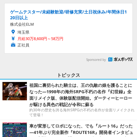
ゲームテスター/未経験歓迎/研修充実/土日祝休み/年間休日1
20日以上
株式会社ELM
埼玉県
月給30万8,600円～58万円
正社員
Sponsored by
トピックス
祖国に裏切られた騎士は、王の仇敵の娘を護ることに
なった―1998年の海外SRPG不朽の名作『幻世録』全
面リメイク版、体験版配信開始。ダーティーヒーロー
が駆ける異色の戦記が令和に蘇る
約30年の歴史を誇る海外SRPGの不朽の名作が全面リメイクされ
て登場！
車が変形してロボになった、でも『ルート16』だった
―41年ぶり完全新作『ROUTE16R』開発者インタビュ