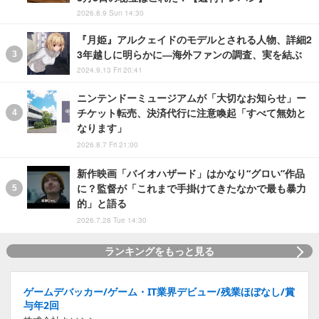
2026.8.9 Sun 14:30
『月姫』アルクェイドのモデルとされる人物、詳細2
3年越しに明らかに―海外ファンの調査、実を結ぶ
2024.9.13 Fri 20:41
ニンテンドーミュージアムが「大切なお知らせ」ー
チケット転売、決済代行に注意喚起「すべて無効と
なります」
2026.8.7 Fri 21:00
新作映画「バイオハザード」はかなり“グロい”作品
に？監督が「これまで手掛けてきたなかで最も暴力
的」と語る
2026.7.28 Tue 14:30
ランキングをもっと見る
ゲームデバッカー/ゲーム・IT業界デビュー/残業ほぼなし/賞
与年2回