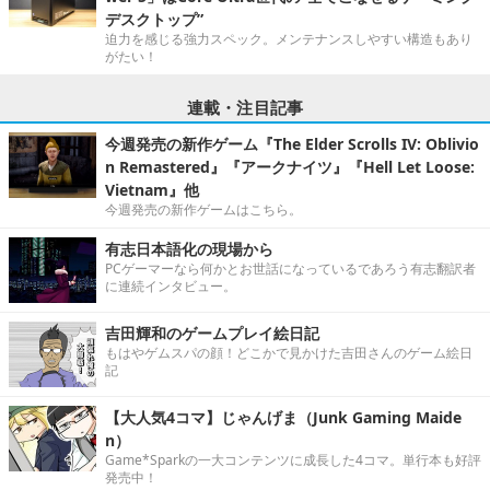
デスクトップ”
迫力を感じる強力スペック。メンテナンスしやすい構造もあり
がたい！
連載・注目記事
今週発売の新作ゲーム『The Elder Scrolls IV: Oblivio
n Remastered』『アークナイツ』『Hell Let Loose:
Vietnam』他
今週発売の新作ゲームはこちら。
有志日本語化の現場から
PCゲーマーなら何かとお世話になっているであろう有志翻訳者
に連続インタビュー。
吉田輝和のゲームプレイ絵日記
もはやゲムスパの顔！どこかで見かけた吉田さんのゲーム絵日
記
【大人気4コマ】じゃんげま（Junk Gaming Maide
n）
Game*Sparkの一大コンテンツに成長した4コマ。単行本も好評
発売中！