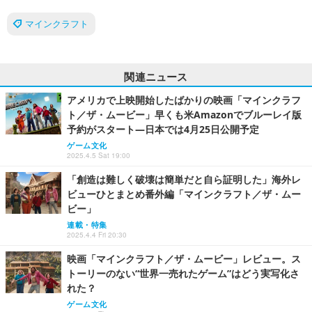
マインクラフト
関連ニュース
アメリカで上映開始したばかりの映画「マインクラフ
ト／ザ・ムービー」早くも米Amazonでブルーレイ版
予約がスタート―日本では4月25日公開予定
ゲーム文化
2025.4.5 Sat 19:00
「創造は難しく破壊は簡単だと自ら証明した」海外レ
ビューひとまとめ番外編「マインクラフト／ザ・ムー
ビー」
連載・特集
2025.4.4 Fri 20:30
映画「マインクラフト／ザ・ムービー」レビュー。ス
トーリーのない“世界一売れたゲーム”はどう実写化さ
れた？
ゲーム文化