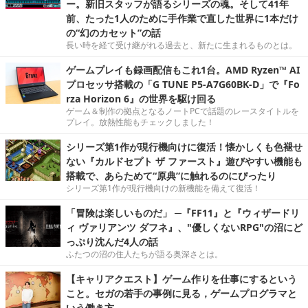
ー。新旧スタッフが語るシリーズの魂。そして41年
前、たった1人のために手作業で直した世界に1本だけ
の“幻のカセット”の話
長い時を経て受け継がれる過去と、新たに生まれるものとは。
ゲームプレイも録画配信もこれ1台。AMD Ryzen™ AI
プロセッサ搭載の「G TUNE P5-A7G60BK-D」で『Fo
rza Horizon 6』の世界を駆け回る
ゲーム＆制作の拠点となるノートPCで話題のレースタイトルを
プレイ。放熱性能もチェックしました！
シリーズ第1作が現行機向けに復活！懐かしくも色褪せ
ない『カルドセプト ザ ファースト』遊びやすい機能も
搭載で、あらためて“原典”に触れるのにぴったり
シリーズ第1作が現行機向けの新機能を備えて復活！
「冒険は楽しいものだ」 ─『FF11』と『ウィザードリ
ィ ヴァリアンツ ダフネ』、"優しくないRPG"の沼にど
っぷり沈んだ4人の話
ふたつの沼の住人たちが語る奥深さとは。
【キャリアクエスト】ゲーム作りを仕事にするという
こと。セガの若手の事例に見る，ゲームプログラマと
いう働き方