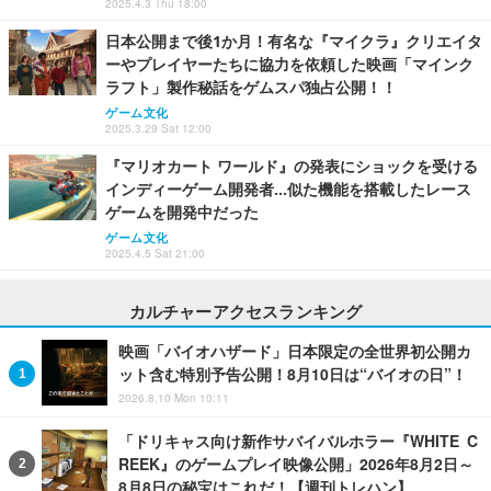
2025.4.3 Thu 18:00
日本公開まで後1か月！有名な『マイクラ』クリエイタ
ーやプレイヤーたちに協力を依頼した映画「マインク
ラフト」製作秘話をゲムスパ独占公開！！
ゲーム文化
2025.3.29 Sat 12:00
『マリオカート ワールド』の発表にショックを受ける
インディーゲーム開発者...似た機能を搭載したレース
ゲームを開発中だった
ゲーム文化
2025.4.5 Sat 21:00
カルチャーアクセスランキング
映画「バイオハザード」日本限定の全世界初公開カ
ット含む特別予告公開！8月10日は“バイオの日”！
2026.8.10 Mon 10:11
「ドリキャス向け新作サバイバルホラー『WHITE C
REEK』のゲームプレイ映像公開」2026年8月2日～
8月8日の秘宝はこれだ！【週刊トレハン】