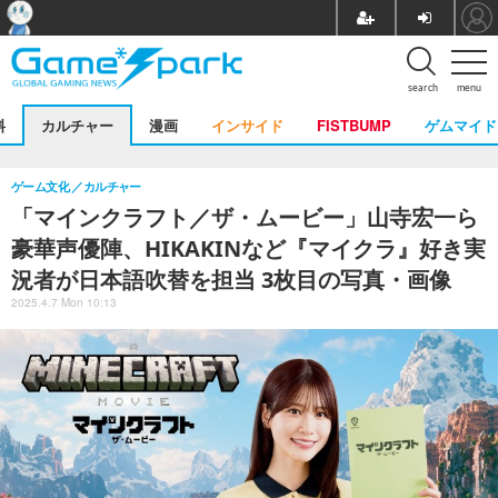
search
menu
料
カルチャー
漫画
インサイド
FISTBUMP
ゲムマイド
ゲーム文化
カルチャー
「マインクラフト／ザ・ムービー」山寺宏一ら
豪華声優陣、HIKAKINなど『マイクラ』好き実
況者が日本語吹替を担当 3枚目の写真・画像
2025.4.7 Mon 10:13