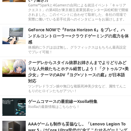
Game*Sparkと4Gamerの合同による就活イベント「キャリア
クエスト」の第4回が東京都立産業貿易センター浜松町館で開催
されました。このイベントに合わせて取材した、各社の現場で
実際に働いている若手社員へのインタビューをお届けします。
GeForce NOWで『Forza Horizon 6』をプレイ。ハ
ンドルコントローラー×クラウドゲーミングの底力を体
感
体感的にラグはほぼ無し。グラフィックスはもちろん最高設定
でプレイ可能！
クーデレからスタイル抜群お姉さんまでよりどりみど
りな人外娘たちとホテル経営しよう！「クトゥルフ×美
少女」テーマのADV『ヨグ=ソトースの庭』が日本語
対応
ツンデレドラゴン娘や無口な複眼死神美少女など、属性てんこ
もりのヒロインたちがアツい！
ゲームコマースの最前線ーXsolla特集
Xsollaの最新情報はこちらから！
AAAゲームも制作も妥協なし。「Lenovo Legion To
wer 5」はCore Ultra世代の“全てこなせるゲーミング