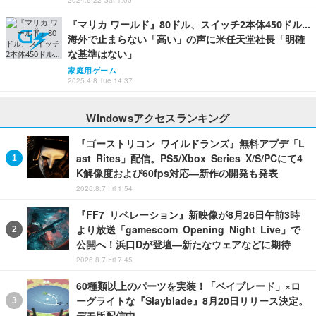
『マリカ ワールド』80ドル、スイッチ2本体450ドル…
海外で止まらない「高い」の声に米任天堂社長「明確
な基準はない」
家庭用ゲーム
2025.4.8 Tue 14:37
Windowsアクセスランキング
『ゴーストリコン ワイルドランズ』無料アプデ「L
ast Rites」配信。PS5/Xbox Series X/S/PCにて4
K解像度および60fps対応―新作の開発も発表
2026.8.7 Fri 1:54
『FF7 リベレーション』新映像が8月26日午前3時
より放送「gamescom Opening Night Live」で
公開へ！浜口Dが登壇―新たなウェアなどに期待
2026.8.7 Fri 7:45
60種類以上のパーツを実装！「ベイブレード」×ロ
ーグライトな『Slayblade』8月20日リリース決定。
デモ版配信中