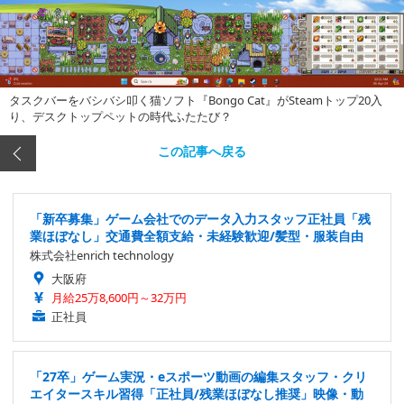
タスクバーをバシバシ叩く猫ソフト『Bongo Cat』がSteamトップ20入
り、デスクトップペットの時代ふたたび？
この記事へ戻る
「新卒募集」ゲーム会社でのデータ入力スタッフ正社員「残
業ほぼなし」交通費全額支給・未経験歓迎/髪型・服装自由
株式会社enrich technology
大阪府
月給25万8,600円～32万円
正社員
「27卒」ゲーム実況・eスポーツ動画の編集スタッフ・クリ
エイタースキル習得「正社員/残業ほぼなし推奨」映像・動