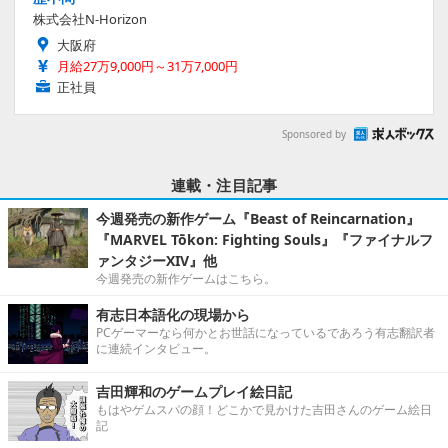
株式会社N-Horizon
大阪府
月給27万9,000円～31万7,000円
正社員
Sponsored by
連載・注目記事
今週発売の新作ゲーム『Beast of Reincarnation』
『MARVEL Tōkon: Fighting Souls』『ファイナルフ
ァンタジーXIV』他
今週発売の新作ゲームはこちら。
有志日本語化の現場から
PCゲーマーなら何かとお世話になっているであろう有志翻訳者
に連続インタビュー。
吉田輝和のゲームプレイ絵日記
もはやゲムスパの顔！どこかで見かけた吉田さんのゲーム絵日
記