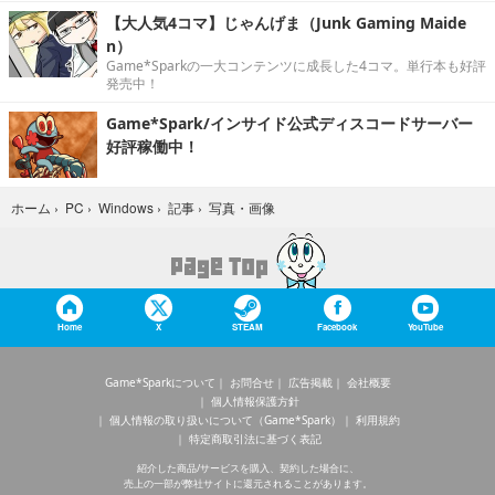
【大人気4コマ】じゃんげま（Junk Gaming Maide
n）
Game*Sparkの一大コンテンツに成長した4コマ。単行本も好評
発売中！
Game*Spark/インサイド公式ディスコードサーバー
好評稼働中！
写真・画像
ホーム
›
PC
›
Windows
›
記事
›
Home
X
STEAM
Facebook
YouTube
Game*Sparkについて
お問合せ
広告掲載
会社概要
個人情報保護方針
個人情報の取り扱いについて（Game*Spark）
利用規約
特定商取引法に基づく表記
紹介した商品/サービスを購入、契約した場合に、
売上の一部が弊社サイトに還元されることがあります。