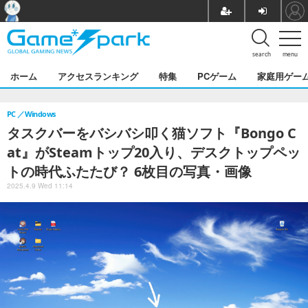
search
menu
ホーム
アクセスランキング
特集
PCゲーム
家庭用ゲー
PC
Windows
タスクバーをバシバシ叩く猫ソフト『Bongo C
at』がSteamトップ20入り、デスクトップペッ
トの時代ふたたび？ 6枚目の写真・画像
2025.4.9 Wed 11:14