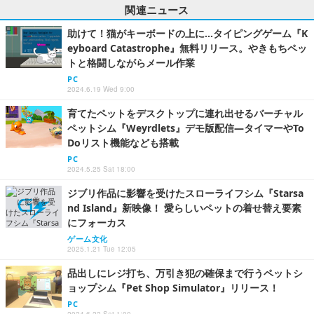
関連ニュース
助けて！猫がキーボードの上に…タイピングゲーム『K
eyboard Catastrophe』無料リリース。やきもちペッ
トと格闘しながらメール作業
PC
2024.6.19 Wed 9:00
育てたペットをデスクトップに連れ出せるバーチャル
ペットシム『Weyrdlets』デモ版配信―タイマーやTo
Doリスト機能なども搭載
PC
2024.5.25 Sat 18:00
ジブリ作品に影響を受けたスローライフシム『Starsa
nd Island』新映像！ 愛らしいペットの着せ替え要素
にフォーカス
ゲーム文化
2025.1.21 Tue 12:05
品出しにレジ打ち、万引き犯の確保まで行うペットシ
ョップシム『Pet Shop Simulator』リリース！
PC
2024.6.22 Sat 1:00