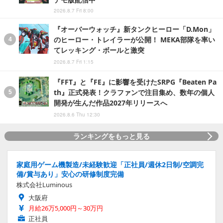
2026.8.7 Fri 8:00
『オーバーウォッチ』新タンクヒーロー「D.Mon」
のヒーロー・トレイラーが公開！ MEKA部隊を率い
てレッキング・ボールと激突
2026.8.7 Fri 1:15
『FFT』と『FE』に影響を受けたSRPG『Beaten Pa
th』正式発表！クラファンで注目集め、数年の個人
開発が生んだ作品2027年リリースへ
2026.8.6 Thu 12:30
ランキングをもっと見る
家庭用ゲーム機製造/未経験歓迎「正社員/週休2日制/空調完
備/賞与あり」安心の研修制度完備
株式会社Luminous
大阪府
月給26万5,000円～30万円
正社員