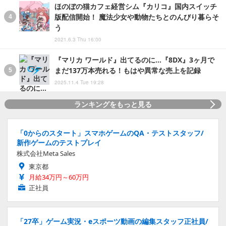
ほのぼの猫カフェ経営シム『カリコ』国内スイッチ
版配信開始！ 魔法少女や動物たちとのんびり暮らそ
う
2021.6.3 Thu 16:00
『マリカ ワールド』出てるのに…『8DX』3ヶ月で
まだ137万本売れる！もはや異常な売上を記録
2025.11.4 Tue 19:28
ランキングをもっと見る
「0からのスタート」スマホゲームのQA・テストスタッフ/
新作ゲームのテストプレイ
株式会社Meta Sales
東京都
月給34万円～60万円
正社員
「27卒」ゲーム実況・eスポーツ動画の編集スタッフ正社員/