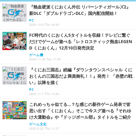
『熱血硬派くにおくん外伝 リバーシティガールズ2』
新DLC「ダブルドラゴンDLC」国内配信開始！
PC
2024.12.5 Thu 16:54
FC時代のくにおくん5タイトルを収録！テレビに繋ぐ
だけでゲームが遊べる「レトロスティック熱血LEGEN
D くにおくん」12月10日発売決定
ゲーム機
2024.11.26 Tue 17:00
『くにお三国志』続編『ダウンタウンスペシャル くに
おくんの三国志だよ満員御礼！！』発売！ 「赤壁の戦
い」以降を描く
PC
2024.11.7 Thu 14:30
これめっちゃ似てる…？な感じの新作ゲーム発表で皆
思い出す「くにおくん」そこで今スグ遊べる『それゆ
け大運動会』や『ドッジボール部』タイトルをご紹介
ゲーム文化
2023.6.22 Thu 11:27