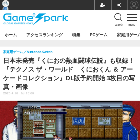
search
menu
ホーム
アクセスランキング
特集
PCゲーム
家庭用ゲー
家庭用ゲーム
Nintendo Switch
日本未発売『くにおの熱血闘球伝説』も収録！
『テクノス ザ・ワールド くにおくん ＆ アー
ケードコレクション』DL版予約開始 3枚目の写
真・画像
2025.4.10 Thu 15:00