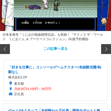
日本未発売『くにおの熱血闘球伝説』も収録！『テクノス ザ・ワール
ド くにおくん ＆ アーケードコレクション』DL版予約開始
この記事へ戻る
「好きを仕事に」コンソールゲームテスター/未経験活躍/転
勤なし
株式会社LOP
東京都
月給30万4,100円～58万円
正社員
ゲームQAスタッフ「未経験から正社員」開発サポートと検