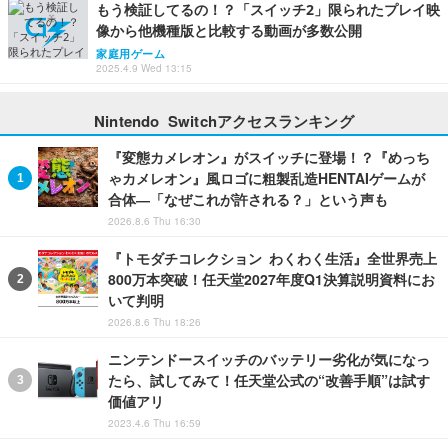
もう検証してるの！？「スイッチ2」限られたプレイ映
像から他機種版と比較する動画が多数公開
家庭用ゲーム
2025.4.9 Wed 13:15
Nintendo Switchアクセスランキング
『変態カメレオン』がスイッチに登場！？『めっち
ゃカメレオン』風ロゴに粗製乱造HENTAIゲームが
合体―「なぜこれが許される？」という声も
2026.8.6 Thu 16:30
『トモダチコレクション わくわく生活』全世界売上
800万本突破！任天堂2027年度Q1決算説明資料にお
いて判明
2026.8.6 Thu 18:26
ニンテンドースイッチのバッテリー劣化が気になっ
たら、試してみて！任天堂公式の“改善手順”は試す
価値アリ
2023.4.6 Thu 16:59