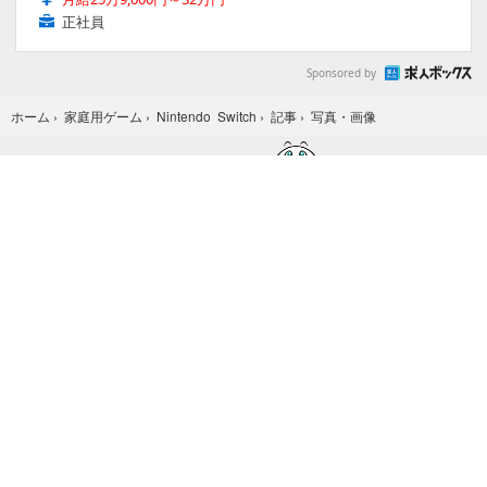
正社員
Sponsored by
写真・画像
ホーム
›
家庭用ゲーム
›
Nintendo Switch
›
記事
›
Home
X
STEAM
Facebook
YouTube
Game*Sparkについて
お問合せ
広告掲載
会社概要
個人情報保護方針
個人情報の取り扱いについて（Game*Spark）
利用規約
特定商取引法に基づく表記
紹介した商品/サービスを購入、契約した場合に、
売上の一部が弊社サイトに還元されることがあります。
当サイトに掲載の記事・見出し・写真・画像の無断転載を禁じます。
Copyright © 2026 IID, Inc.