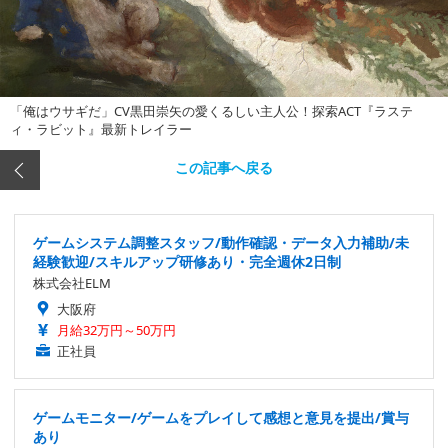
「俺はウサギだ」CV黒田崇矢の愛くるしい主人公！探索ACT『ラステ
ィ・ラビット』最新トレイラー
この記事へ戻る
ゲームシステム調整スタッフ/動作確認・データ入力補助/未
経験歓迎/スキルアップ研修あり・完全週休2日制
株式会社ELM
大阪府
月給32万円～50万円
正社員
ゲームモニター/ゲームをプレイして感想と意見を提出/賞与
あり