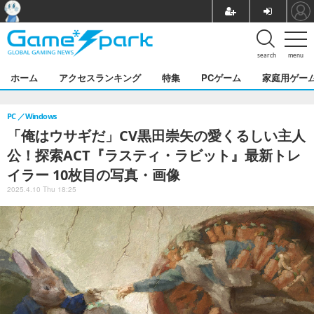
search
menu
ホーム
アクセスランキング
特集
PCゲーム
家庭用ゲー
PC
Windows
「俺はウサギだ」CV黒田崇矢の愛くるしい主人
公！探索ACT『ラスティ・ラビット』最新トレ
イラー 10枚目の写真・画像
2025.4.10 Thu 18:25