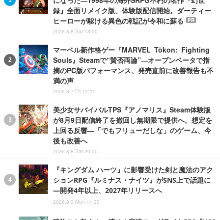
になった―1998年の海外SRPG不朽の名作『幻世
録』全面リメイク版、体験版配信開始。ダーティー
ヒーローが駆ける異色の戦記が令和に蘇る
PR
2026.8.8 Sat 18:00
マーベル新作格ゲー『MARVEL Tōkon: Fighting
Souls』Steamで“賛否両論”―オープンベータで指
摘のPC版パフォーマンス、発売直前に改善報告も不
満の声
2026.8.7 Fri 12:21
美少女サバイバルTPS『アノマリス』Steam体験版
が8月9日配信終了を撤回し無期限で提供へ。想定を
上回る反響―「でもフリューだしな」のゲーム、今
後も改善へ
2026.8.8 Sat 20:00
『キングダム ハーツ』に影響受けた剣と魔法のアク
ションRPG『ルミナス・ナイツ』がSNS上で話題に
―開発4年以上、2027年リリースへ
2026.8.3 Mon 11:30