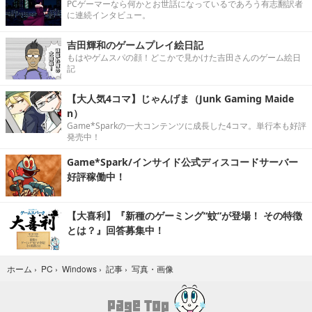
PCゲーマーなら何かとお世話になっているであろう有志翻訳者
に連続インタビュー。
吉田輝和のゲームプレイ絵日記
もはやゲムスパの顔！どこかで見かけた吉田さんのゲーム絵日
記
【大人気4コマ】じゃんげま（Junk Gaming Maide
n）
Game*Sparkの一大コンテンツに成長した4コマ。単行本も好評
発売中！
Game*Spark/インサイド公式ディスコードサーバー
好評稼働中！
【大喜利】『新種のゲーミング“蚊”が登場！ その特徴
とは？』回答募集中！
写真・画像
ホーム
›
PC
›
Windows
›
記事
›