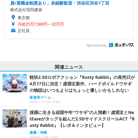
員/退職金制度あり」未経験歓迎・渋谷区渋谷1丁目
株式会社窪田建築
東京都
月給25万7,500円～32万円
正社員
Sponsored by
関連ニュース
軽快2.5Dロボアクション『Rusty Rabbit』の発売日が
4月17日に決定！虚淵玄新作、ハードボイルドウサギ
の物語はいつもよりはちょっと優しいかもしれない
家庭用ゲーム
2025.1.14 Tue 16:26
採掘に生きる頑固中年“ウサギ”の人情劇！虚淵玄とNe
tEaseがタッグを組んだ2.5DサイドスクロールACT『R
usty Rabbit』【レポ＆インタビュー】
連載・特集
2024.6.4 Tue 10:00