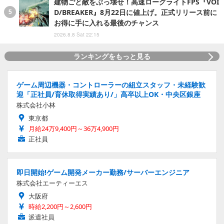
建物ごと敵をぶっ壊せ！高速ローグライトFPS『VOI
D/BREAKER』8月22日に値上げ。正式リリース前に
お得に手に入れる最後のチャンス
2026.8.8 Sat 22:15
ランキングをもっと見る
ゲーム周辺機器・コントローラーの組立スタッフ・未経験歓
迎「正社員/育休取得実績あり/」高卒以上OK・中央区銀座
株式会社小林
東京都
月給24万9,400円～36万4,900円
正社員
即日開始!ゲーム開発メーカー勤務/サーバーエンジニア
株式会社エーティーエス
大阪府
時給2,200円～2,600円
派遣社員