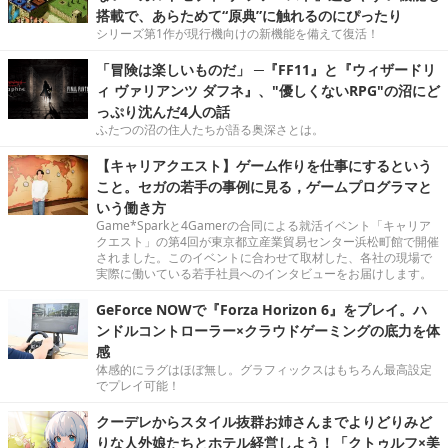
搭載で、あらためて“原典”に触れるのにぴったり
シリーズ第1作が現行機向けの新機能を備えて復活！
「冒険は楽しいものだ」 ─『FF11』と『ウィザードリ
ィ ヴァリアンツ ダフネ』、"優しくないRPG"の沼にど
っぷり沈んだ4人の話
ふたつの沼の住人たちが語る奥深さとは。
【キャリアクエスト】ゲーム作りを仕事にするという
こと。セガの若手の事例に見る，ゲームプログラマと
いう働き方
Game*Sparkと4Gamerの合同による就活イベント「キャリア
クエスト」の第4回が東京都立産業貿易センター浜松町館で開催
されました。このイベントに合わせて取材した、各社の現場で
実際に働いている若手社員へのインタビューをお届けします。
GeForce NOWで『Forza Horizon 6』をプレイ。ハ
ンドルコントローラー×クラウドゲーミングの底力を体
感
体感的にラグはほぼ無し。グラフィックスはもちろん最高設定
でプレイ可能！
クーデレからスタイル抜群お姉さんまでよりどりみど
りな人外娘たちとホテル経営しよう！「クトゥルフ×美