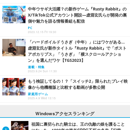
中年ウサギ大活躍？の新作ゲーム『Rusty Rabbit』の
X/TikTok公式アカウント開設―虚淵玄氏らが開発の裏
側や魅力を語る情報番組も配信
PC
2023.12.15 Fri 19:30
「ハードボイルドうさぎ（中年）」にはワケがある…
虚淵玄氏が新作タイトル『Rusty Rabbit』で「ポスト
アポカリプス」「うさぎ」「横スクロールアクショ
ン」を選んだワケ【TGS2023】
連載・特集
2023.9.24 Sun 11:30
もう検証してるの！？「スイッチ2」限られたプレイ映
像から他機種版と比較する動画が多数公開
家庭用ゲーム
2025.4.9 Wed 13:15
Windowsアクセスランキング
祖国に裏切られた騎士は、王の仇敵の娘を護ること