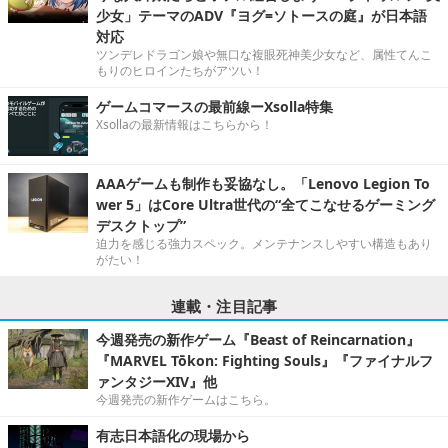
少女」テーマのADV『ヨグ=ソトースの庭』が日本語
対応
ツンデレドラゴン娘や無口な複眼死神美少女など、属性てんこ
もりのヒロインたちがアツい！
ゲームコマースの最前線ーXsolla特集
Xsollaの最新情報はこちらから！
AAAゲームも制作も妥協なし。「Lenovo Legion To
wer 5」はCore Ultra世代の“全てこなせるゲーミング
デスクトップ”
迫力を感じる強力スペック。メンテナンスしやすい構造もあり
がたい！
連載・注目記事
今週発売の新作ゲーム『Beast of Reincarnation』
『MARVEL Tōkon: Fighting Souls』『ファイナルフ
ァンタジーXIV』他
今週発売の新作ゲームはこちら。
有志日本語化の現場から