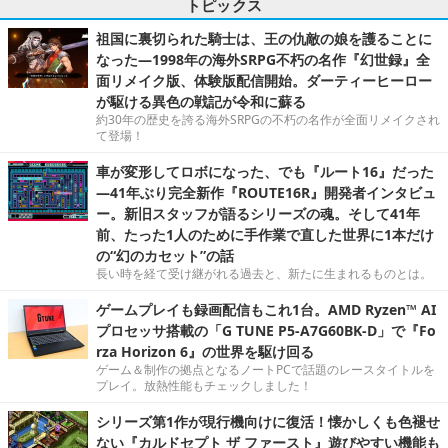
トピックス
祖国に裏切られた騎士は、王の仇敵の娘を護ることに
なった―1998年の海外SRPG不朽の名作『幻世録』全
面リメイク版、体験版配信開始。ダーティーヒーロー
が駆ける異色の戦記が令和に蘇る
約30年の歴史を誇る海外SRPGの不朽の名作が全面リメイクされ
て登場！
車が変形してロボになった、でも『ルート16』だった
―41年ぶり完全新作『ROUTE16R』開発者インタビュ
ー。新旧スタッフが語るシリーズの魂。そして41年
前、たった1人のために手作業で直した世界に1本だけ
の“幻のカセット”の話
長い時を経て受け継がれる過去と、新たに生まれるものとは。
ゲームプレイも録画配信もこれ1台。AMD Ryzen™ AI
プロセッサ搭載の「G TUNE P5-A7G60BK-D」で『Fo
rza Horizon 6』の世界を駆け回る
ゲーム＆制作の拠点となるノートPCで話題のレースタイトルを
プレイ。放熱性能もチェックしました！
シリーズ第1作が現行機向けに復活！懐かしくも色褪せ
ない『カルドセプト ザ ファースト』遊びやすい機能も