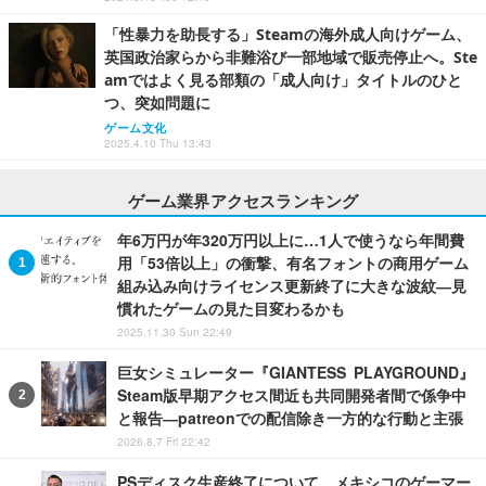
「性暴力を助長する」Steamの海外成人向けゲーム、
英国政治家らから非難浴び一部地域で販売停止へ。Ste
amではよく見る部類の「成人向け」タイトルのひと
つ、突如問題に
ゲーム文化
2025.4.10 Thu 13:43
ゲーム業界アクセスランキング
年6万円が年320万円以上に…1人で使うなら年間費
用「53倍以上」の衝撃、有名フォントの商用ゲーム
組み込み向けライセンス更新終了に大きな波紋―見
慣れたゲームの見た目変わるかも
2025.11.30 Sun 22:49
巨女シミュレーター『GIANTESS PLAYGROUND』
Steam版早期アクセス間近も共同開発者間で係争中
と報告―patreonでの配信除き一方的な行動と主張
2026.8.7 Fri 22:42
PSディスク生産終了について、メキシコのゲーマー