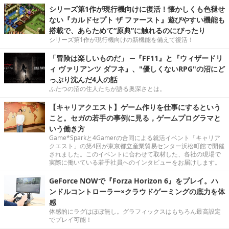
シリーズ第1作が現行機向けに復活！懐かしくも色褪せ
ない『カルドセプト ザ ファースト』遊びやすい機能も
搭載で、あらためて“原典”に触れるのにぴったり
シリーズ第1作が現行機向けの新機能を備えて復活！
「冒険は楽しいものだ」 ─『FF11』と『ウィザードリ
ィ ヴァリアンツ ダフネ』、"優しくないRPG"の沼にど
っぷり沈んだ4人の話
ふたつの沼の住人たちが語る奥深さとは。
【キャリアクエスト】ゲーム作りを仕事にするという
こと。セガの若手の事例に見る，ゲームプログラマと
いう働き方
Game*Sparkと4Gamerの合同による就活イベント「キャリア
クエスト」の第4回が東京都立産業貿易センター浜松町館で開催
されました。このイベントに合わせて取材した、各社の現場で
実際に働いている若手社員へのインタビューをお届けします。
GeForce NOWで『Forza Horizon 6』をプレイ。ハ
ンドルコントローラー×クラウドゲーミングの底力を体
感
体感的にラグはほぼ無し。グラフィックスはもちろん最高設定
でプレイ可能！