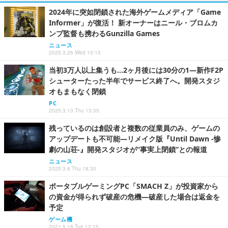
2024年に突如閉鎖された海外ゲームメディア「Game
Informer」が復活！ 新オーナーはニール・ブロムカ
ンプ監督も携わるGunzilla Games
ニュース
2025.3.26 Wed 15:15
当初3万人以上集うも…2ヶ月後には30分の1―新作F2P
シューターたった半年でサービス終了へ。開発スタジ
オもまもなく閉鎖
PC
2025.3.13 Thu 13:35
残っているのは創設者と複数の従業員のみ、ゲームの
アップデートも不可能―リメイク版『Until Dawn -惨
劇の山荘-』開発スタジオが“事実上閉鎖”との報道
ニュース
2025.3.6 Thu 18:30
ポータブルゲーミングPC「SMACH Z」が投資家から
の資金が得られず破産の危機―破産した場合は返金を
予定
ゲーム機
2021.5.18 Tue 12:15