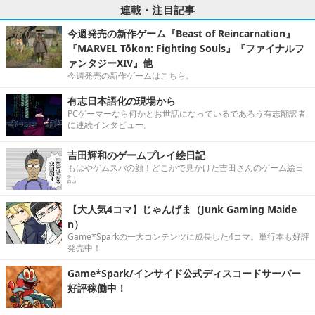
連載・注目記事
今週発売の新作ゲーム『Beast of Reincarnation』
『MARVEL Tōkon: Fighting Souls』『ファイナルフ
ァンタジーXIV』他
今週発売の新作ゲームはこちら。
有志日本語化の現場から
PCゲーマーなら何かとお世話になっているであろう有志翻訳者
に連続インタビュー。
吉田輝和のゲームプレイ絵日記
もはやゲムスパの顔！どこかで見かけた吉田さんのゲーム絵日
記
【大人気4コマ】じゃんげま（Junk Gaming Maide
n）
Game*Sparkの一大コンテンツに成長した4コマ。単行本も好評
発売中！
Game*Spark/インサイド公式ディスコードサーバー
好評稼働中！