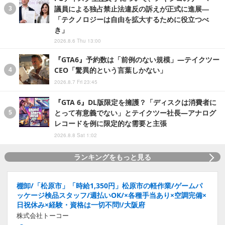
議員による独占禁止法違反の訴えが正式に進展―
「テクノロジーは自由を拡大するために役立つべ
き」
2026.8.6 Thu 13:00
『GTA6』予約数は「前例のない規模」―テイクツー
CEO「驚異的という言葉しかない」
2026.8.7 Fri 23:45
『GTA 6』DL版限定を擁護？「ディスクは消費者に
とって有意義でない」とテイクツー社長―アナログ
レコードを例に限定的な需要と主張
2026.8.8 Sat 1:02
ランキングをもっと見る
棚卸/「松原市」「時給1,350円」松原市の軽作業/ゲームパ
ッケージ検品スタッフ/週払いOK/×各種手当あり×空調完備×
日祝休み×経験・資格は一切不問!/大阪府
株式会社トーコー