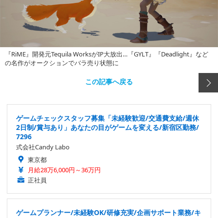
『RiME』開発元Tequila WorksがIP大放出…『GYLT』『Deadlight』など
の名作がオークションでバラ売り状態に
この記事へ戻る
ゲームチェックスタッフ募集「未経験歓迎/交通費支給/週休
2日制/賞与あり」あなたの目がゲームを変える/新宿区勤務/
7296
式会社Candy Labo
東京都
月給28万6,000円～36万円
正社員
ゲームプランナー/未経験OK/研修充実/企画サポート業務/キ