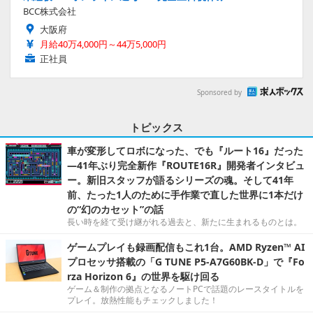
BCC株式会社
大阪府
月給40万4,000円～44万5,000円
正社員
Sponsored by
トピックス
車が変形してロボになった、でも『ルート16』だった
―41年ぶり完全新作『ROUTE16R』開発者インタビュ
ー。新旧スタッフが語るシリーズの魂。そして41年
前、たった1人のために手作業で直した世界に1本だけ
の“幻のカセット”の話
長い時を経て受け継がれる過去と、新たに生まれるものとは。
ゲームプレイも録画配信もこれ1台。AMD Ryzen™ AI
プロセッサ搭載の「G TUNE P5-A7G60BK-D」で『Fo
rza Horizon 6』の世界を駆け回る
ゲーム＆制作の拠点となるノートPCで話題のレースタイトルを
プレイ。放熱性能もチェックしました！