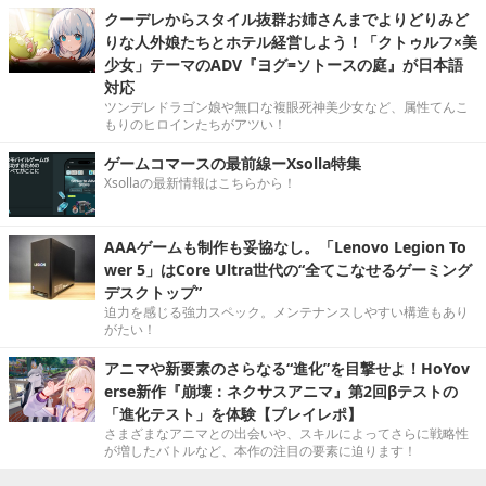
クーデレからスタイル抜群お姉さんまでよりどりみど
りな人外娘たちとホテル経営しよう！「クトゥルフ×美
少女」テーマのADV『ヨグ=ソトースの庭』が日本語
対応
ツンデレドラゴン娘や無口な複眼死神美少女など、属性てんこ
もりのヒロインたちがアツい！
ゲームコマースの最前線ーXsolla特集
Xsollaの最新情報はこちらから！
AAAゲームも制作も妥協なし。「Lenovo Legion To
wer 5」はCore Ultra世代の“全てこなせるゲーミング
デスクトップ”
迫力を感じる強力スペック。メンテナンスしやすい構造もあり
がたい！
アニマや新要素のさらなる“進化”を目撃せよ！HoYov
erse新作『崩壊：ネクサスアニマ』第2回βテストの
「進化テスト」を体験【プレイレポ】
さまざまなアニマとの出会いや、スキルによってさらに戦略性
が増したバトルなど、本作の注目の要素に迫ります！