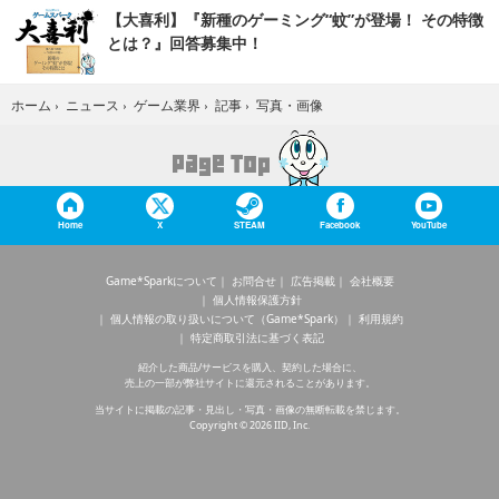
【大喜利】『新種のゲーミング“蚊”が登場！ その特徴
とは？』回答募集中！
写真・画像
ホーム
›
ニュース
›
ゲーム業界
›
記事
›
Home
X
STEAM
Facebook
YouTube
Game*Sparkについて
お問合せ
広告掲載
会社概要
個人情報保護方針
個人情報の取り扱いについて（Game*Spark）
利用規約
特定商取引法に基づく表記
紹介した商品/サービスを購入、契約した場合に、
売上の一部が弊社サイトに還元されることがあります。
当サイトに掲載の記事・見出し・写真・画像の無断転載を禁じます。
Copyright © 2026 IID, Inc.