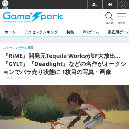
search
menu
ホーム
アクセスランキング
特集
PCゲーム
家庭用ゲー
ニュース
ゲーム業界
『RiME』開発元Tequila WorksがIP大放出…
『GYLT』『Deadlight』などの名作がオークシ
ョンでバラ売り状態に 1枚目の写真・画像
2025.4.11 Fri 11:49