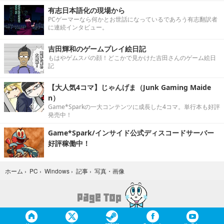
有志日本語化の現場から
PCゲーマーなら何かとお世話になっているであろう有志翻訳者
に連続インタビュー。
吉田輝和のゲームプレイ絵日記
もはやゲムスパの顔！どこかで見かけた吉田さんのゲーム絵日
記
【大人気4コマ】じゃんげま（Junk Gaming Maide
n）
Game*Sparkの一大コンテンツに成長した4コマ。単行本も好評
発売中！
Game*Spark/インサイド公式ディスコードサーバー
好評稼働中！
写真・画像
ホーム
›
PC
›
Windows
›
記事
›