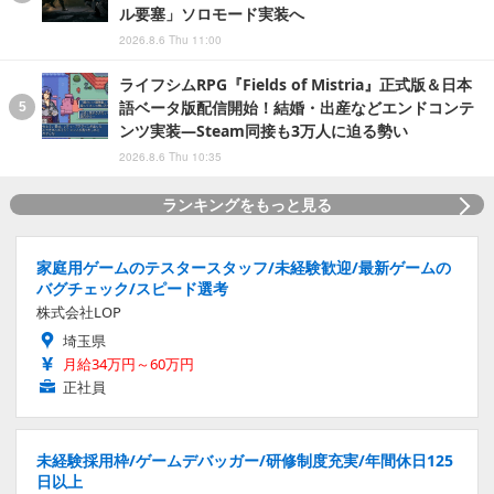
ル要塞」ソロモード実装へ
2026.8.6 Thu 11:00
ライフシムRPG『Fields of Mistria』正式版＆日本
語ベータ版配信開始！結婚・出産などエンドコンテ
ンツ実装―Steam同接も3万人に迫る勢い
2026.8.6 Thu 10:35
ランキングをもっと見る
家庭用ゲームのテスタースタッフ/未経験歓迎/最新ゲームの
バグチェック/スピード選考
株式会社LOP
埼玉県
月給34万円～60万円
正社員
未経験採用枠/ゲームデバッガー/研修制度充実/年間休日125
日以上