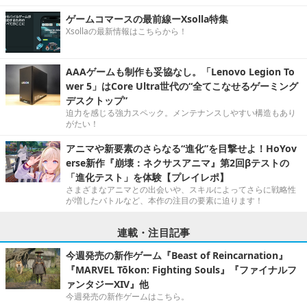
ゲームコマースの最前線ーXsolla特集
Xsollaの最新情報はこちらから！
AAAゲームも制作も妥協なし。「Lenovo Legion To
wer 5」はCore Ultra世代の“全てこなせるゲーミング
デスクトップ”
迫力を感じる強力スペック。メンテナンスしやすい構造もあり
がたい！
アニマや新要素のさらなる“進化”を目撃せよ！HoYov
erse新作『崩壊：ネクサスアニマ』第2回βテストの
「進化テスト」を体験【プレイレポ】
さまざまなアニマとの出会いや、スキルによってさらに戦略性
が増したバトルなど、本作の注目の要素に迫ります！
連載・注目記事
今週発売の新作ゲーム『Beast of Reincarnation』
『MARVEL Tōkon: Fighting Souls』『ファイナルフ
ァンタジーXIV』他
今週発売の新作ゲームはこちら。