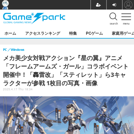
search
menu
ホーム
アクセスランキング
特集
PCゲーム
家庭用ゲー
PC
Windows
メカ美少女対戦アクション『星の翼』アニメ
「フレームアームズ・ガール」コラボイベント
開催中！「轟雷改」「スティレット」ら3キャ
ラクターが参戦 1枚目の写真・画像
2025.4.17 Thu 18:34