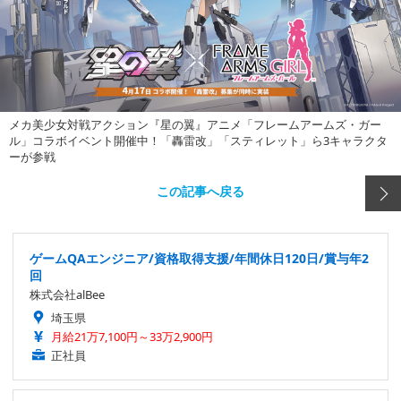
メカ美少女対戦アクション『星の翼』アニメ「フレームアームズ・ガー
ル」コラボイベント開催中！「轟雷改」「スティレット」ら3キャラクタ
ーが参戦
この記事へ戻る
ゲームQAエンジニア/資格取得支援/年間休日120日/賞与年2
回
株式会社alBee
埼玉県
月給21万7,100円～33万2,900円
正社員