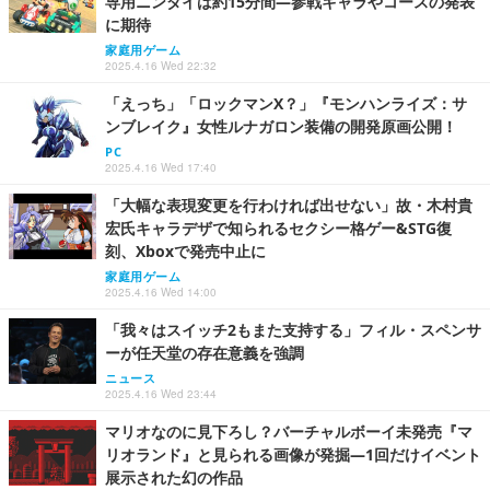
専用ニンダイは約15分間―参戦キャラやコースの発表
に期待
家庭用ゲーム
2025.4.16 Wed 22:32
「えっち」「ロックマンX？」『モンハンライズ：サ
ンブレイク』女性ルナガロン装備の開発原画公開！
PC
2025.4.16 Wed 17:40
「大幅な表現変更を行わければ出せない」故・木村貴
宏氏キャラデザで知られるセクシー格ゲー&STG復
刻、Xboxで発売中止に
家庭用ゲーム
2025.4.16 Wed 14:00
「我々はスイッチ2もまた支持する」フィル・スペンサ
ーが任天堂の存在意義を強調
ニュース
2025.4.16 Wed 23:44
マリオなのに見下ろし？バーチャルボーイ未発売『マ
リオランド』と見られる画像が発掘―1回だけイベント
展示された幻の作品