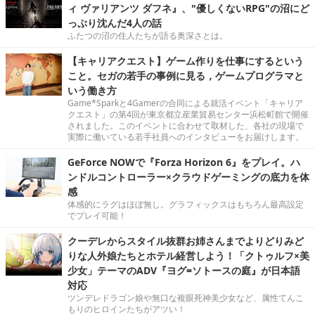
ィ ヴァリアンツ ダフネ』、"優しくないRPG"の沼にど
っぷり沈んだ4人の話
ふたつの沼の住人たちが語る奥深さとは。
【キャリアクエスト】ゲーム作りを仕事にするという
こと。セガの若手の事例に見る，ゲームプログラマと
いう働き方
Game*Sparkと4Gamerの合同による就活イベント「キャリア
クエスト」の第4回が東京都立産業貿易センター浜松町館で開催
されました。このイベントに合わせて取材した、各社の現場で
実際に働いている若手社員へのインタビューをお届けします。
GeForce NOWで『Forza Horizon 6』をプレイ。ハ
ンドルコントローラー×クラウドゲーミングの底力を体
感
体感的にラグはほぼ無し。グラフィックスはもちろん最高設定
でプレイ可能！
クーデレからスタイル抜群お姉さんまでよりどりみど
りな人外娘たちとホテル経営しよう！「クトゥルフ×美
少女」テーマのADV『ヨグ=ソトースの庭』が日本語
対応
ツンデレドラゴン娘や無口な複眼死神美少女など、属性てんこ
もりのヒロインたちがアツい！