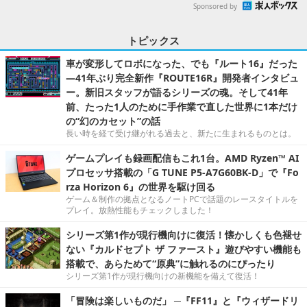
Sponsored by
トピックス
車が変形してロボになった、でも『ルート16』だった
―41年ぶり完全新作『ROUTE16R』開発者インタビュ
ー。新旧スタッフが語るシリーズの魂。そして41年
前、たった1人のために手作業で直した世界に1本だけ
の“幻のカセット”の話
長い時を経て受け継がれる過去と、新たに生まれるものとは。
ゲームプレイも録画配信もこれ1台。AMD Ryzen™ AI
プロセッサ搭載の「G TUNE P5-A7G60BK-D」で『Fo
rza Horizon 6』の世界を駆け回る
ゲーム＆制作の拠点となるノートPCで話題のレースタイトルを
プレイ。放熱性能もチェックしました！
シリーズ第1作が現行機向けに復活！懐かしくも色褪せ
ない『カルドセプト ザ ファースト』遊びやすい機能も
搭載で、あらためて“原典”に触れるのにぴったり
シリーズ第1作が現行機向けの新機能を備えて復活！
「冒険は楽しいものだ」 ─『FF11』と『ウィザードリ