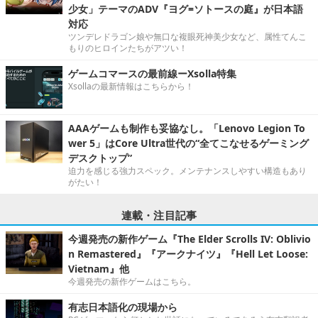
少女」テーマのADV『ヨグ=ソトースの庭』が日本語
対応
ツンデレドラゴン娘や無口な複眼死神美少女など、属性てんこ
もりのヒロインたちがアツい！
ゲームコマースの最前線ーXsolla特集
Xsollaの最新情報はこちらから！
AAAゲームも制作も妥協なし。「Lenovo Legion To
wer 5」はCore Ultra世代の“全てこなせるゲーミング
デスクトップ”
迫力を感じる強力スペック。メンテナンスしやすい構造もあり
がたい！
連載・注目記事
今週発売の新作ゲーム『The Elder Scrolls IV: Oblivio
n Remastered』『アークナイツ』『Hell Let Loose:
Vietnam』他
今週発売の新作ゲームはこちら。
有志日本語化の現場から