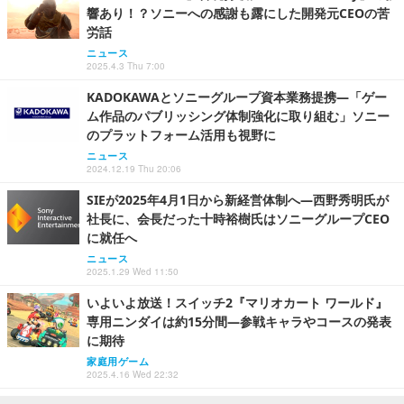
響あり！？ソニーへの感謝も露にした開発元CEOの苦
労話
ニュース
2025.4.3 Thu 7:00
KADOKAWAとソニーグループ資本業務提携―「ゲー
ム作品のパブリッシング体制強化に取り組む」ソニー
のプラットフォーム活用も視野に
ニュース
2024.12.19 Thu 20:06
SIEが2025年4月1日から新経営体制へ―西野秀明氏が
社長に、会長だった十時裕樹氏はソニーグループCEO
に就任へ
ニュース
2025.1.29 Wed 11:50
いよいよ放送！スイッチ2『マリオカート ワールド』
専用ニンダイは約15分間―参戦キャラやコースの発表
に期待
家庭用ゲーム
2025.4.16 Wed 22:32