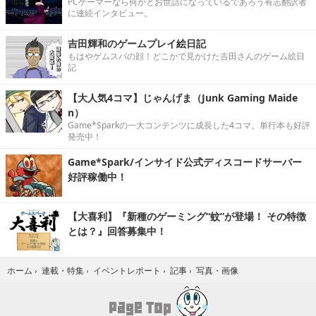
PCゲーマーなら何かとお世話になっているであろう有志翻訳者
に連続インタビュー。
吉田輝和のゲームプレイ絵日記
もはやゲムスパの顔！どこかで見かけた吉田さんのゲーム絵日
記
【大人気4コマ】じゃんげま（Junk Gaming Maide
n）
Game*Sparkの一大コンテンツに成長した4コマ。単行本も好評
発売中！
Game*Spark/インサイド公式ディスコードサーバー
好評稼働中！
【大喜利】『新種のゲーミング“蚊”が登場！ その特徴
とは？』回答募集中！
写真・画像
ホーム
›
連載・特集
›
イベントレポート
›
記事
›