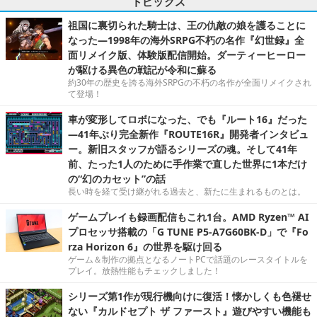
トピックス
祖国に裏切られた騎士は、王の仇敵の娘を護ることに
なった―1998年の海外SRPG不朽の名作『幻世録』全
面リメイク版、体験版配信開始。ダーティーヒーロー
が駆ける異色の戦記が令和に蘇る
約30年の歴史を誇る海外SRPGの不朽の名作が全面リメイクされ
て登場！
車が変形してロボになった、でも『ルート16』だった
―41年ぶり完全新作『ROUTE16R』開発者インタビュ
ー。新旧スタッフが語るシリーズの魂。そして41年
前、たった1人のために手作業で直した世界に1本だけ
の“幻のカセット”の話
長い時を経て受け継がれる過去と、新たに生まれるものとは。
ゲームプレイも録画配信もこれ1台。AMD Ryzen™ AI
プロセッサ搭載の「G TUNE P5-A7G60BK-D」で『Fo
rza Horizon 6』の世界を駆け回る
ゲーム＆制作の拠点となるノートPCで話題のレースタイトルを
プレイ。放熱性能もチェックしました！
シリーズ第1作が現行機向けに復活！懐かしくも色褪せ
ない『カルドセプト ザ ファースト』遊びやすい機能も