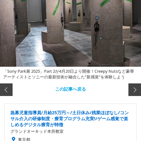
「Sony Park展 2025」Part 2が4月20日より開催！Creepy Nutsなど豪華
アーティストとソニーの最新技術が融合した“新感覚”を体験しよう
この記事へ戻る
急募児童指導員/月給25万円～/土日休み/残業ほぼなし/コン
サル介入の研修制度・療育プログラム充実!/ゲーム感覚で楽
しめるデジタル療育が特徴
グランドオーキッド本所教室
東京都