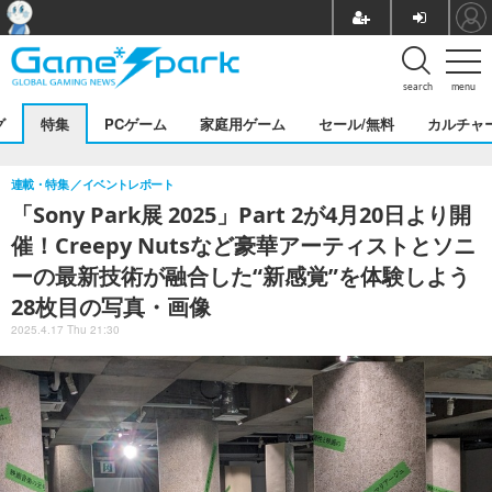
search
menu
グ
特集
PCゲーム
家庭用ゲーム
セール/無料
カルチャ
連載・特集
イベントレポート
「Sony Park展 2025」Part 2が4月20日より開
催！Creepy Nutsなど豪華アーティストとソニ
ーの最新技術が融合した“新感覚”を体験しよう
28枚目の写真・画像
2025.4.17 Thu 21:30