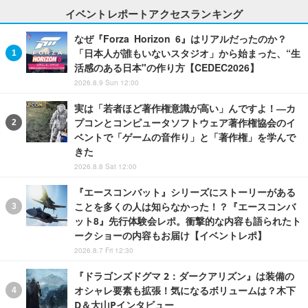
イベントレポートアクセスランキング
なぜ『Forza Horizon 6』はリアルだったのか？
「日本人が誰もいないスタジオ」から始まった、“生
活感のある日本"の作り方【CEDEC2026】
2026.8.9 Sun 12:00
実は「若者ほど著作権意識が高い」んですよ！―カ
プコンとコンピュータソフトウェア著作権協会のイ
ベントで「ゲームの音作り」と「著作権」を学んで
きた
2026.8.8 Sat 12:00
『エースコンバット』シリーズにストーリーがある
ことを多くの人は知らなかった！？『エースコンバ
ット8』先行体験会レポ。衝撃的な内容も語られたト
ークショーの内容もお届け【イベントレポ】
2026.8.7 Fri 12:30
『ドラゴンズドグマ 2：ダークアリズン』は装備の
オシャレ要素も拡張！気になるボリュームは？木下
D＆大山Pインタビュー