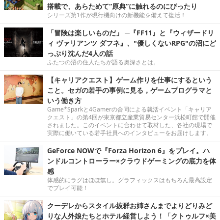
搭載で、あらためて“原典”に触れるのにぴったり
シリーズ第1作が現行機向けの新機能を備えて復活！
「冒険は楽しいものだ」 ─『FF11』と『ウィザードリ
ィ ヴァリアンツ ダフネ』、"優しくないRPG"の沼にど
っぷり沈んだ4人の話
ふたつの沼の住人たちが語る奥深さとは。
【キャリアクエスト】ゲーム作りを仕事にするという
こと。セガの若手の事例に見る，ゲームプログラマと
いう働き方
Game*Sparkと4Gamerの合同による就活イベント「キャリア
クエスト」の第4回が東京都立産業貿易センター浜松町館で開催
されました。このイベントに合わせて取材した、各社の現場で
実際に働いている若手社員へのインタビューをお届けします。
GeForce NOWで『Forza Horizon 6』をプレイ。ハ
ンドルコントローラー×クラウドゲーミングの底力を体
感
体感的にラグはほぼ無し。グラフィックスはもちろん最高設定
でプレイ可能！
クーデレからスタイル抜群お姉さんまでよりどりみど
りな人外娘たちとホテル経営しよう！「クトゥルフ×美