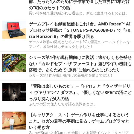
前、たった1人のために手作業で直した世界に1本だけ
の“幻のカセット”の話
長い時を経て受け継がれる過去と、新たに生まれるものとは。
ゲームプレイも録画配信もこれ1台。AMD Ryzen™ AI
プロセッサ搭載の「G TUNE P5-A7G60BK-D」で『Fo
rza Horizon 6』の世界を駆け回る
ゲーム＆制作の拠点となるノートPCで話題のレースタイトルを
プレイ。放熱性能もチェックしました！
シリーズ第1作が現行機向けに復活！懐かしくも色褪せ
ない『カルドセプト ザ ファースト』遊びやすい機能も
搭載で、あらためて“原典”に触れるのにぴったり
シリーズ第1作が現行機向けの新機能を備えて復活！
「冒険は楽しいものだ」 ─『FF11』と『ウィザードリ
ィ ヴァリアンツ ダフネ』、"優しくないRPG"の沼にど
っぷり沈んだ4人の話
ふたつの沼の住人たちが語る奥深さとは。
【キャリアクエスト】ゲーム作りを仕事にするという
こと。セガの若手の事例に見る，ゲームプログラマと
いう働き方
Game*Sparkと4Gamerの合同による就活イベント「キャリア