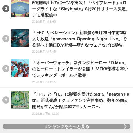
60種類以上のパーツを実装！「ベイブレード」×ロ
ーグライトな『Slayblade』8月20日リリース決定。
デモ版配信中
2026.8.7 Fri 8:00
『FF7 リベレーション』新映像が8月26日午前3時
より放送「gamescom Opening Night Live」で
公開へ！浜口Dが登壇―新たなウェアなどに期待
2026.8.7 Fri 7:45
『オーバーウォッチ』新タンクヒーロー「D.Mon」
のヒーロー・トレイラーが公開！ MEKA部隊を率い
てレッキング・ボールと激突
2026.8.7 Fri 1:15
『FFT』と『FE』に影響を受けたSRPG『Beaten Pa
th』正式発表！クラファンで注目集め、数年の個人
開発が生んだ作品2027年リリースへ
2026.8.6 Thu 12:30
ランキングをもっと見る