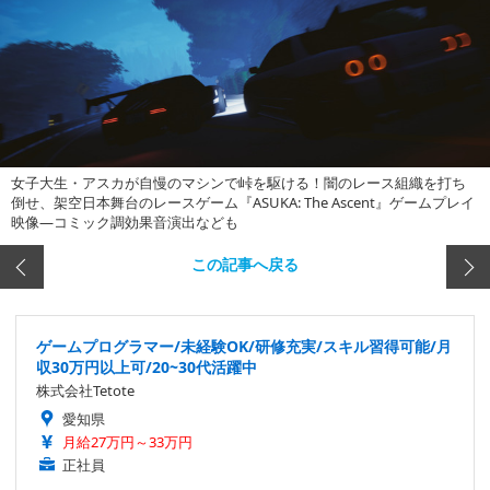
女子大生・アスカが自慢のマシンで峠を駆ける！闇のレース組織を打ち
倒せ、架空日本舞台のレースゲーム『ASUKA: The Ascent』ゲームプレイ
映像―コミック調効果音演出なども
この記事へ戻る
ゲームプログラマー/未経験OK/研修充実/スキル習得可能/月
収30万円以上可/20~30代活躍中
株式会社Tetote
愛知県
月給27万円～33万円
正社員