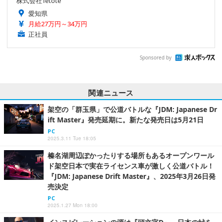
株式会社Tetote
愛知県
月給27万円～34万円
正社員
Sponsored by
関連ニュース
架空の「群玉県」で公道バトルな『JDM: Japanese Dr
ift Master』発売延期に。新たな発売日は5月21日
PC
2025.3.11 Tue 18:05
榛名湖周辺ぽかったりする場所もあるオープンワール
ド架空日本で実在ライセンス車が激しく公道バトル！
『JDM: Japanese Drift Master』、2025年3月26日発
売決定
PC
2025.1.27 Mon 18:00