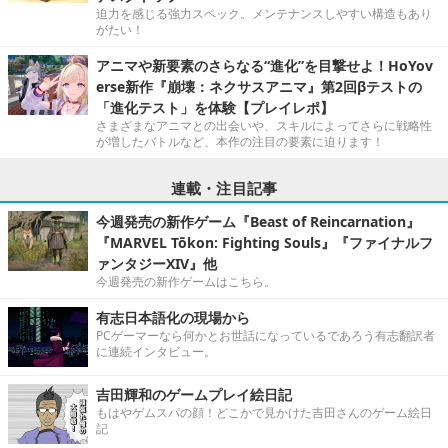
迫力を感じる強力スペック。メンテナンスしやすい構造もあり
がたい！
アニマや新要素のさらなる“進化”を目撃せよ！HoYov
erse新作『崩壊：ネクサスアニマ』第2回βテストの
「進化テスト」を体験【プレイレポ】
さまざまなアニマとの出会いや、スキルによってさらに戦略性
が増したバトルなど、本作の注目の要素に迫ります！
連載・注目記事
今週発売の新作ゲーム『Beast of Reincarnation』
『MARVEL Tōkon: Fighting Souls』『ファイナルフ
ァンタジーXIV』他
今週発売の新作ゲームはこちら。
有志日本語化の現場から
PCゲーマーなら何かとお世話になっているであろう有志翻訳者
に連続インタビュー。
吉田輝和のゲームプレイ絵日記
もはやゲムスパの顔！どこかで見かけた吉田さんのゲーム絵日
記