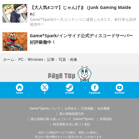
【大人気4コマ】じゃんげま（Junk Gaming Maide
n）
Game*Sparkの一大コンテンツに成長した4コマ。単行本も好評
発売中！
Game*Spark/インサイド公式ディスコードサーバー
好評稼働中！
写真・画像
ホーム
›
PC
›
Windows
›
記事
›
Home
X
STEAM
Facebook
YouTube
Game*Sparkについて
お問合せ
広告掲載
会社概要
個人情報保護方針
個人情報の取り扱いについて（Game*Spark）
利用規約
特定商取引法に基づく表記
紹介した商品/サービスを購入、契約した場合に、
売上の一部が弊社サイトに還元されることがあります。