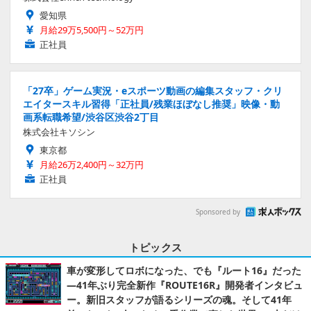
愛知県
月給29万5,500円～52万円
正社員
「27卒」ゲーム実況・eスポーツ動画の編集スタッフ・クリ
エイタースキル習得「正社員/残業ほぼなし推奨」映像・動
画系転職希望/渋谷区渋谷2丁目
株式会社キソシン
東京都
月給26万2,400円～32万円
正社員
Sponsored by
トピックス
車が変形してロボになった、でも『ルート16』だった
―41年ぶり完全新作『ROUTE16R』開発者インタビュ
ー。新旧スタッフが語るシリーズの魂。そして41年