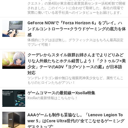
クエスト」の第4回が東京都立産業貿易センター浜松町館で開催
されました。このイベントに合わせて取材した、各社の現場で
実際に働いている若手社員へのインタビューをお届けします。
GeForce NOWで『Forza Horizon 6』をプレイ。ハ
ンドルコントローラー×クラウドゲーミングの底力を体
感
体感的にラグはほぼ無し。グラフィックスはもちろん最高設定
でプレイ可能！
クーデレからスタイル抜群お姉さんまでよりどりみど
りな人外娘たちとホテル経営しよう！「クトゥルフ×美
少女」テーマのADV『ヨグ=ソトースの庭』が日本語
対応
ツンデレドラゴン娘や無口な複眼死神美少女など、属性てんこ
もりのヒロインたちがアツい！
ゲームコマースの最前線ーXsolla特集
Xsollaの最新情報はこちらから！
AAAゲームも制作も妥協なし。「Lenovo Legion To
wer 5」はCore Ultra世代の“全てこなせるゲーミング
デスクトップ”