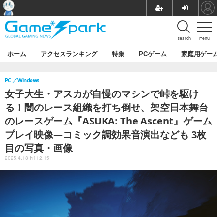
search
menu
ホーム
アクセスランキング
特集
PCゲーム
家庭用ゲー
PC
Windows
女子大生・アスカが自慢のマシンで峠を駆け
る！闇のレース組織を打ち倒せ、架空日本舞台
のレースゲーム『ASUKA: The Ascent』ゲーム
プレイ映像―コミック調効果音演出なども 3枚
目の写真・画像
2025.4.18 Fri 12:15