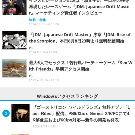
インスピレーションの源は『頭文字D』―日本の峠を
再現したレースゲーム『JDM: Japanese Drift Maste
r』マーケティング責任者インタビュー
連載・特集
2024.10.6 Sun 16:00
『JDM: Japanese Drift Master』序章『JDM: Rise of
the Scorpion』本日8月8日23時より無料配信開始
PC
2024.8.8 Thu 20:00
最大6人でセックス！苦行風パーティーゲーム『Sex W
ith Friends』早期アクセス開始
PC
2025.4.17 Thu 23:18
Windowsアクセスランキング
『ゴーストリコン ワイルドランズ』無料アプデ「L
ast Rites」配信。PS5/Xbox Series X/S/PCにて4
K解像度および60fps対応―新作の開発も発表
2026.8.7 Fri 1:54