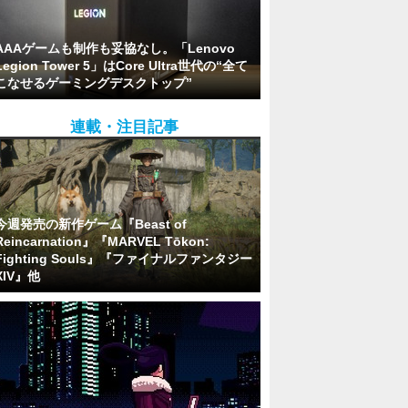
AAAゲームも制作も妥協なし。「Lenovo
Legion Tower 5」はCore Ultra世代の“全て
こなせるゲーミングデスクトップ”
連載・注目記事
今週発売の新作ゲーム『Beast of
Reincarnation』『MARVEL Tōkon:
Fighting Souls』『ファイナルファンタジー
XIV』他