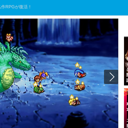
名作RPGが復活！