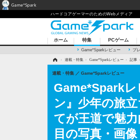
Game*Spark
ハードコアゲーマーのためのWebメディア
ホーム
特集
PCゲーム
Game*Sparkレビュー
プ
ホーム
›
連載・特集
›
Game*Sparkレビュー
›
記事
連載・特集
Game*Sparkレビュー
Game*Spa
ン』少年の旅立
てが王道で魅力
目の写真・画像