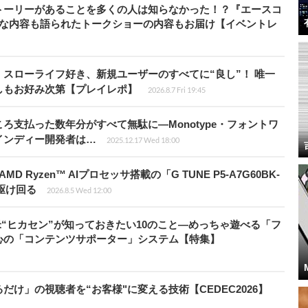
トーリーがあることを多くの人は知らなかった！？『エースコ
的な内容も語られたトークショーの内容もお届け【イベントレ
スローライフ好き、新規ユーザーのすべてに“良し”！ 唯一
しもお好み次第【プレイレポ】
2026.8.7 Fri 19:45
ろ支払った数年分がすべて無駄に―Monotype・フォントワ
インディー開発者は…
2025.12.17 Wed 18:00
Ryzen™ AIプロセッサ搭載の「G TUNE P5-A7G60BK-
を駆け回る
2026.8.5 Wed 12:00
米“ヒカセン”が知っておきたい10のこと―めっちゃ遊べる「フ
心の「コンテンツサポーター」システム【特集】
け」の視聴者を“お客様"に変える技術【CEDEC2026】