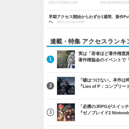
2025.1.15 Wed 15:45
2024.10.14 Mon 12:0
早期アクセス開始からわずか1週間、新作PvP
へ
2025.4.15 Tue 14:00
連載・特集 アクセスランキ
実は「若者ほど著作権意
著作権協会のイベントで
「嘘はつけない。本作は
『Lies of P：コンプリ
「必携のJRPGがスイッ
『ゼノブレイド2 Nintendo S