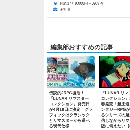
月給37万9,000円～39万円
正社員
編集部おすすめの記事
伝説的JRPG復活！
『LUNAR リ
『LUNAR リマスター
コレクション』2
コレクション』発売日
春発売！超王道
が4月18日に決定―グラ
ンタジーRPG
フィックはクラシック
るシリーズの魅
とリマスターから選べ
信しながらリマ
る現代仕様
版に備えたい【