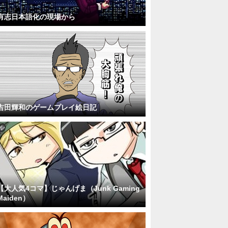
有志日本語化の現場から
吉田輝和のゲームプレイ絵日記
【大人気4コマ】じゃんげま（Junk Gaming
Maiden）