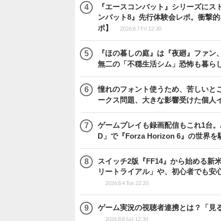
『エースコンバット』シリーズにス
ンバット8』先行体験会レポ。衝撃
ポ】
2026.8.7 Fri 12:30
『ほの暮しの庭』は『夜廻』ファン、
無二の「不穏生活シム」恐怖も暮ら
憧れのフォント使うため、苦しいとこ
ークス問題、大きな影響受けた個人
ゲームプレイも録画配信もこれ1台。AMD 
D」で『Forza Horizon 6』の世界
スイッチ2版『FF14』から始める新
リートライアル」や、初心者でも安
2026.8.4 Tue 22:20
ゲーム実況の視聴者連携とは？「見るだ
2026.8.8 Sat 12:30