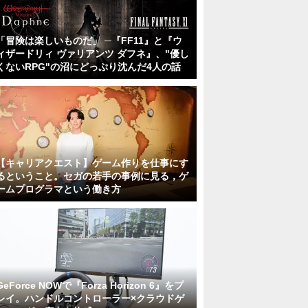
「冒険は楽しいものだ」 ─『FF11』と『ウ
ィザードリィ ヴァリアンツ ダフネ』、"優し
くないRPG"の沼にどっぷり沈んだ4人の話
【キャリアクエスト】ゲーム作りを仕事にす
るということ。セガの若手の事例に見る，ゲ
ームプログラマという働き方
GeForce NOWで『Forza Horizon 6』をプ
レイ。ハンドルコントローラー×クラウドゲ