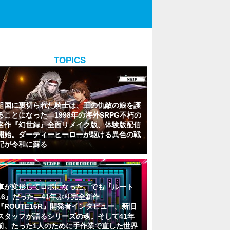
TOPICS
祖国に裏切られた騎士は、王の仇敵の娘を護
ることになった―1998年の海外SRPG不朽の
名作『幻世録』全面リメイク版、体験版配信
開始。ダーティーヒーローが駆ける異色の戦
記が令和に蘇る
車が変形してロボになった、でも『ルート
16』だった―41年ぶり完全新作
『ROUTE16R』開発者インタビュー。新旧
スタッフが語るシリーズの魂。そして41年
前、たった1人のために手作業で直した世界