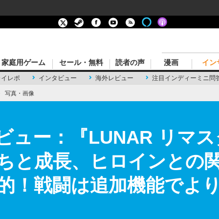
家庭用ゲーム
セール・無料
読者の声
漫画
イン
レイレポ
インタビュー
海外レビュー
注目インディーミニ問
›
写真・画像
rkレビュー：『LUNAR リ
ちと成長、ヒロインとの
的！戦闘は追加機能でより