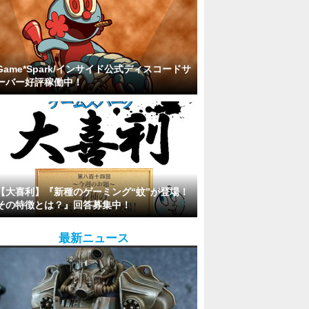
Game*Spark/インサイド公式ディスコードサ
ーバー好評稼働中！
【大喜利】『新種のゲーミング“蚊”が登場！
その特徴とは？』回答募集中！
最新ニュース