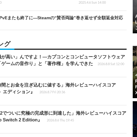
0
2025.4.6 Sun 14:00
vEまたも終了に―Steamの“賛否両論”巻き返せず全額返金対応
ング
識が高い」んですよ！―カプコンとコンピュータソフトウェア
「ゲームの音作り」と「著作権」を学んできた
2026.8.8 Sat 12:00
時間とお金を注ぎ込むに値する」海外レビューハイスコア
ート エディション』
2026.8.7 Fri 20:36
チ2でついに究極の完成形に到達した」海外レビューハイスコア
witch 2 Edition』
2026.8.6 Thu 19:45