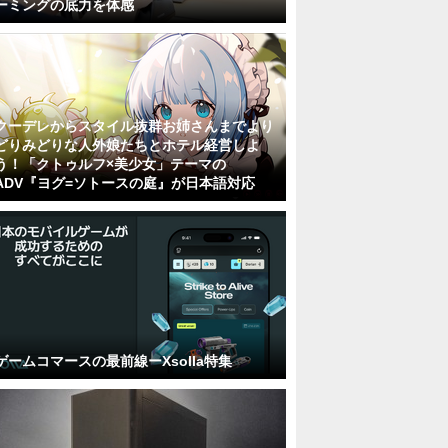
ーミングの底力を体感
クーデレからスタイル抜群お姉さんまでより
どりみどりな人外娘たちとホテル経営しよ
う！「クトゥルフ×美少女」テーマの
ADV『ヨグ=ソトースの庭』が日本語対応
ゲームコマースの最前線ーXsolla特集