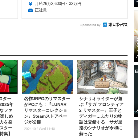
月給26万2,600円～32万円
正社員
Sponsored by
マスター
名作JRPGのリマスター
シナリオライターが遊
025年
がPCにも！『LUNAR
ぶ『サガ フロンティア
なファ
リマスターコレクショ
2 リマスター』王子と
が楽しめ
ン』Steamストアペー
ディガー…ふたりの物
力を発
ジが公開
語は交錯する サガ屈
スター
指のシナリオが令和に
2024.10.2 Wed 11:40
特集】
蘇った