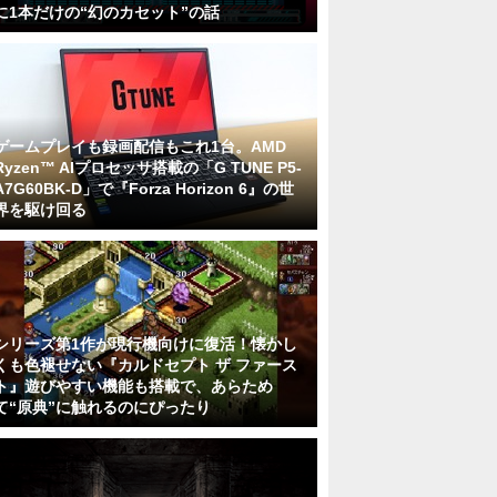
に1本だけの“幻のカセット”の話
ゲームプレイも録画配信もこれ1台。AMD
Ryzen™ AIプロセッサ搭載の「G TUNE P5-
A7G60BK-D」で『Forza Horizon 6』の世
界を駆け回る
シリーズ第1作が現行機向けに復活！懐かし
くも色褪せない『カルドセプト ザ ファース
ト』遊びやすい機能も搭載で、あらため
て“原典”に触れるのにぴったり