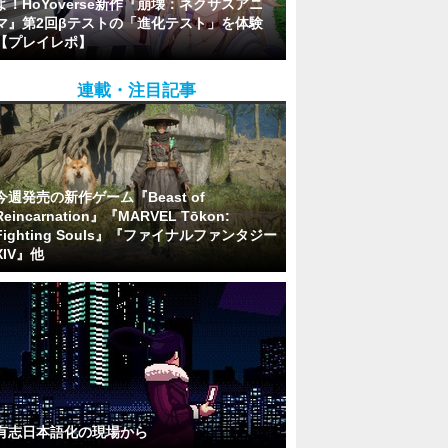
よ！HoYoverse新作『崩壊：ネクサスアニ
マ』第2回βテストの「進化テスト」を体験
【プレイレポ】
連載・注目記事
今週発売の新作ゲーム『Beast of
Reincarnation』『MARVEL Tōkon:
Fighting Souls』『ファイナルファンタジー
XIV』他
有志日本語化の現場から