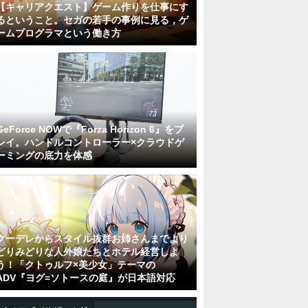
【キャリアクエスト】ゲーム作りを仕事にす
るということ。セガの若手の事例に見る，ゲ
ームプログラマという働き方
GeForce NOWで『Forza Horizon 6』をプ
レイ。ハンドルコントローラー×クラウドゲ
ーミングの底力を体感
クーデレからスタイル抜群お姉さんまでより
どりみどりな人外娘たちとホテル経営しよ
う！「クトゥルフ×美少女」テーマの
ADV『ヨグ=ソトースの庭』が日本語対応