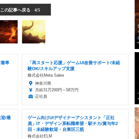
この記事へ戻る
4/5
定着率
「再スタート応援」ゲームUI改善サポート/未経
験OK/スキルアップ支援
株式会社Meta Sales
神奈川県
月給31万200円～58万円
正社員
迎/最
ゲーム向けUIデザイナーアシスタント「正社
員」IT・デザイン系転職希望・駅チカ/賞与年2
回・未経験歓迎・台東区三筋
株式会社ELM