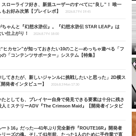
スローライフ好き、新規ユーザーのすべてに“良し”！ 唯一
しもお好み次第【プレイレポ】
2026.8.7 Fri 19:45
ちゃんと『幻想水滸伝』。『幻想水滸伝 STAR LEAP』は
ない仕上がり！
2026.8.7 Fri 18:00
米“ヒカセン”が知っておきたい10のこと―めっちゃ遊べる「フ
心の「コンテンツサポーター」システム【特集】
作してきたが、新しいジャンルに挑戦したいと思った」2D横ス
l』【開発者インタビュー】
2026.8.3 Mon 17:30
いたとしても、プレイヤー自身で発見できる要素は十分に残さ
ステリーADV『The Crimson Maid』【開発者インタビ
ト16』だった―41年ぶり完全新作『ROUTE16R』開発者
リーズの魂。そして41年前、たった1人のために手作業で直