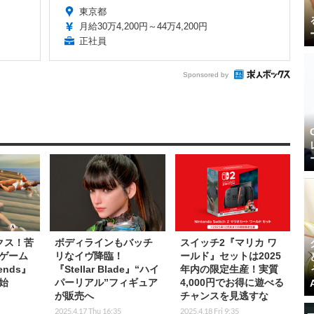
東京都
月給30万4,200円～44万4,200円
正社員
Sponsored by
クス！苦
ボディラインもバッチ
スイッチ2『マリカ ワ
ゲーム
リなイヴ降臨！
ールド』セットは2025
iends』
『Stellar Blade』“ハイ
年内の限定生産！実質
始
パーリアル”フィギュア
4,000円でお得に遊べる
が販売へ
チャンスを見逃すな
2025.4.17 Thu 16:35
2025.4.18 Fri 9:35