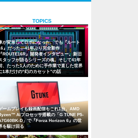
TOPICS
車が変形してロボになった、でも『ルート
16』だった―41年ぶり完全新作
『ROUTE16R』開発者インタビュー。新旧
スタッフが語るシリーズの魂。そして41年
前、たった1人のために手作業で直した世界
に1本だけの“幻のカセット”の話
ゲームプレイも録画配信もこれ1台。AMD
Ryzen™ AIプロセッサ搭載の「G TUNE P5-
A7G60BK-D」で『Forza Horizon 6』の世
界を駆け回る