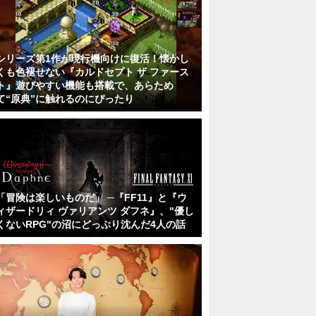
シリーズ第1作が現行機向けに復活！懐かし
くも色褪せない『カルドセプト ザ ファース
ト』遊びやすい機能も搭載で、あらため
て“原典”に触れるのにぴったり
「冒険は楽しいものだ」 ─『FF11』と『ウ
ィザードリィ ヴァリアンツ ダフネ』、"優し
くないRPG"の沼にどっぷり沈んだ4人の話