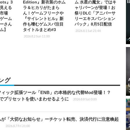
ots』3
Edition』新衣装のホム
ム 水星の魔女」ではキ
見える
ラ＆ヒカリがたまら
ャリバーンが登場！お
市場
ん！ゲームフリークや
祭りDLC「アニバーサ
ゲーム
『サイレントヒル』新
リーエキスパンション
ーさん
作も嗜むゲムスパ注目
パック」8月5日配信
ム】
タイトルまとめ#3
2026.8.1 Sat 21:44
2026.8.2 Sun 11:00
ング
ィック拡張ツール「ENB」の本格的な代替Mod登場！？
ders」でプリセットを使いまわせるように
2026.8.8 Sat 0:00
ムが「大切なお知らせ」ーチケット転売、決済代行に注意喚起
」
2026.8.7 Fri 21:00