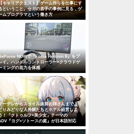
【キャリアクエスト】ゲーム作りを仕事にす
るということ。セガの若手の事例に見る，ゲ
ームプログラマという働き方
GeForce NOWで『Forza Horizon 6』をプ
レイ。ハンドルコントローラー×クラウドゲ
ーミングの底力を体感
クーデレからスタイル抜群お姉さんまでより
どりみどりな人外娘たちとホテル経営しよ
う！「クトゥルフ×美少女」テーマの
ADV『ヨグ=ソトースの庭』が日本語対応