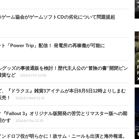
ロゲーム協会がゲームソフトCDの劣化について問題提起
ート「Power Trip」配信！ 発電所の再稼働が可能に
ルグッズの事後通販を検討！歴代主人公の“冒険の書”開閉ピン
雑貨など
2026.8.7 Fri 13:00
、『ドラクエ』雑貨3アイテムが本日8月5日12時よりしまむ
販売！
2026.8.5 Wed 11:45
Fallout 3』オリジナル版開発の苦労とリマスター版への期
明かす
2026.8.6 Thu 22:30
ノンドロフ役が明らかに！故サム・ニールも出演と海外報道。