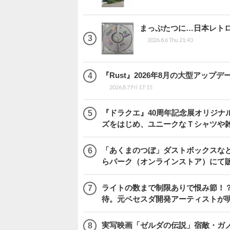
まっぷたつに…日本レト
2026.8.6 Thu 21:43
『Rust』2026年8月の大型アップデ
2026.8.7 Fri 17:15
『ドラクエ』40周年記念展オリジナ
ズをはじめ、ユニークなＴシャツや
「あくまのつぼ」ダストボックスなど
らパーク（オンラインストア）にて
ライトの数まで制限ありで恨み節！？『
待。元ベセスダ開発アーティストが
実写映画「ゼルダの伝説」宿敵・ガ