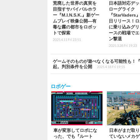
荒廃した世界の真実を
日本語対応デッ
目指すサバイバルホラ
ローグライク
ー『M.I.N.S.K.』新ゲー
『StarVaders
ムプレイ映像公開―有
日リリース！ロ
毒な霧の都市をロボッ
に乗り込みグリ
トで探索
ースの戦場でエ
ン撃退
2025.4.11 Fri 23:51
2025.3.28 Fri 19:23
ゲームそのものが遊べなくなる可能性も！
起。判別条件を公開
2025.4.18 Fri 19:55
ロボゲー
車が変形してロボにな
日本がまだ取り
った、でも『ルート
ていないメカゲ