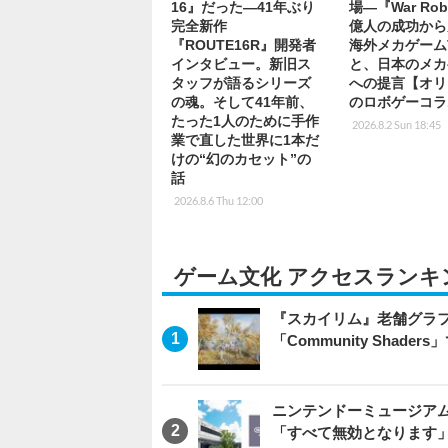
16』だった―41年ぶり
場―『War Rob
完全新作
億人の成功から
『ROUTE16R』開発者
海外メカゲーム
インタビュー。新旧ス
と、日本のメカ
タッフが語るシリーズ
への提言【オリ
の魂。そして41年前、
のロボゲーコラ
たった1人のために手作
2026.8.2 Sun 18:45
業で直した世界に1本だ
けの“幻のカセット”の
話
2026.8.6 Thu 12:00
ゲーム文化 アクセスランキ
『スカイリム』老舗グラフ
「Community Sha
ニンテンドーミュージア
「すべて無効となります