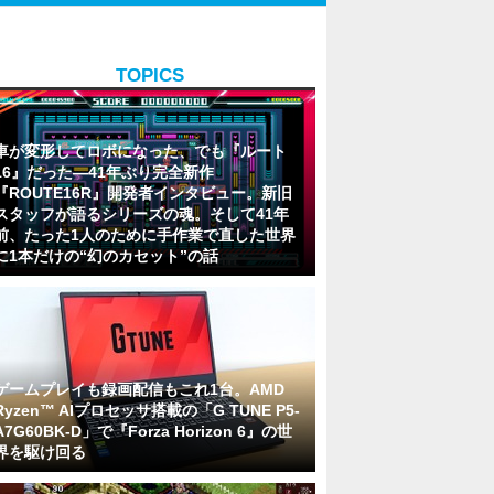
TOPICS
車が変形してロボになった、でも『ルート
16』だった―41年ぶり完全新作
『ROUTE16R』開発者インタビュー。新旧
スタッフが語るシリーズの魂。そして41年
前、たった1人のために手作業で直した世界
に1本だけの“幻のカセット”の話
ゲームプレイも録画配信もこれ1台。AMD
Ryzen™ AIプロセッサ搭載の「G TUNE P5-
A7G60BK-D」で『Forza Horizon 6』の世
界を駆け回る