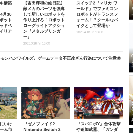
キ構築
【吉田輝和の絵日記】
スイッチ2『マリカ ワ
敵メカのパーツを強奪
ールド』でファミコン
』4月30
して新しいロボットを
ロボットがトランスフ
ボット
作り上げろ！ロボット
ォーム！？クールなバ
ッドベ
ローグライトアクショ
イクとして登場か
イリア
ン『メタルブリンガ
2025.4.18 Fri 13:00
ー』
2025.3.28 Fri 18:00
『モンハンワイルズ』ゲームデータ不正改ざん行為について注意喚
にいけ
『ゼノブレイド2
『スパロボY』合体攻撃
ーム市
Nintendo Switch 2
や追加武器、「ガンダ