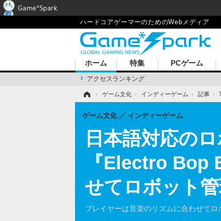
Game*Spark
ハードコアゲーマーのためのWebメディア
ホーム
特集
PCゲーム
アクセスランキング
ホーム
›
ゲーム文化
›
インディーゲーム
›
記事
›
ゲーム文化
インディーゲーム
日本語対応のロ
『Electro B
せてロボット管
プレイヤーは音楽のリズムに合わせてロ