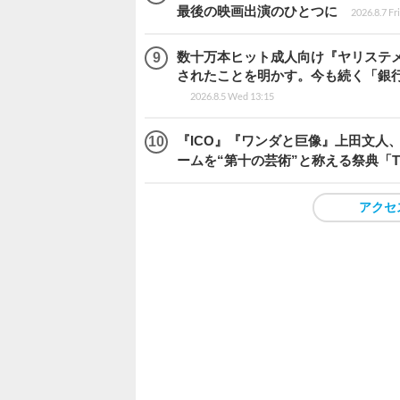
最後の映画出演のひとつに
2026.8.7 Fr
数十万本ヒット成人向け『ヤリステメ
されたことを明かす。今も続く「銀行
2026.8.5 Wed 13:15
『ICO』『ワンダと巨像』上田文人
ームを“第十の芸術”と称える祭典「The 
アクセ