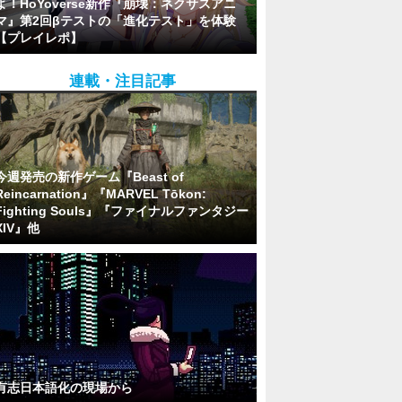
よ！HoYoverse新作『崩壊：ネクサスアニ
マ』第2回βテストの「進化テスト」を体験
【プレイレポ】
連載・注目記事
今週発売の新作ゲーム『Beast of
Reincarnation』『MARVEL Tōkon:
Fighting Souls』『ファイナルファンタジー
XIV』他
有志日本語化の現場から