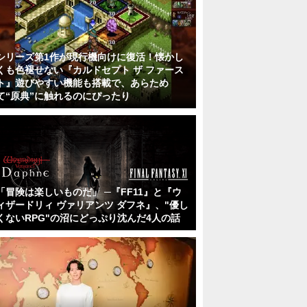
シリーズ第1作が現行機向けに復活！懐かし
くも色褪せない『カルドセプト ザ ファース
ト』遊びやすい機能も搭載で、あらため
て“原典”に触れるのにぴったり
「冒険は楽しいものだ」 ─『FF11』と『ウ
ィザードリィ ヴァリアンツ ダフネ』、"優し
くないRPG"の沼にどっぷり沈んだ4人の話