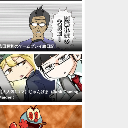
吉田輝和のゲームプレイ絵日記
【大人気4コマ】じゃんげま（Junk Gaming
Maiden）