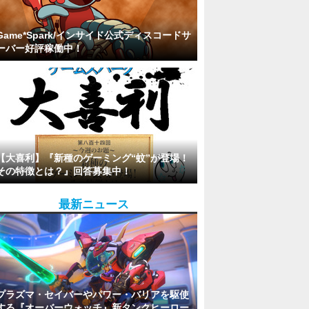
Game*Spark/インサイド公式ディスコードサ
ーバー好評稼働中！
【大喜利】『新種のゲーミング“蚊”が登場！
その特徴とは？』回答募集中！
最新ニュース
プラズマ・セイバーやパワー・バリアを駆使
する『オーバーウォッチ』新タンクヒーロー