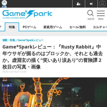
search
menu
グ
特集
PCゲーム
家庭用ゲーム
セール/無料
カルチャ
連載・特集
Game*Sparkレビュー
Game*Sparkレビュー：『Rusty Rabbit』中
年ウサギが掘るのはブロックか、それとも過去
か。虚淵玄の描く“笑いあり涙あり”の冒険譚 2
枚目の写真・画像
2025.4.20 Sun 12:00