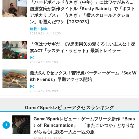
「ハードボイルドうさぎ（中年）」にはワケがある…
虚淵玄氏が新作タイトル『Rusty Rabbit』で「ポスト
アポカリプス」「うさぎ」「横スクロールアクショ
ン」を選んだワケ【TGS2023】
連載・特集
2023.9.24 Sun 11:30
「俺はウサギだ」CV黒田崇矢の愛くるしい主人公！探
索ACT『ラスティ・ラビット』最新トレイラー
PC
2025.4.10 Thu 18:25
最大6人でセックス！苦行風パーティーゲーム『Sex W
ith Friends』早期アクセス開始
PC
2025.4.17 Thu 23:18
Game*Sparkレビューアクセスランキング
Game*Sparkレビュー：ゲームフリーク新作『Beas
t of Reincarnation』―「またこいつか」となりな
がらも心に残る一人と一匹の旅
2026.8.8 Sat 22:00