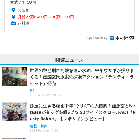
株式会社GUM
大阪府
月給22万8,400円～30万9,300円
正社員
Sponsored by
関連ニュース
世界の謎と別れた娘を追い求め、中年ウサギが掘りま
くる！虚淵玄氏原案の探索アクション『ラスティ・ラ
ビット』発売
PC
2025.4.17 Thu 10:32
採掘に生きる頑固中年“ウサギ”の人情劇！虚淵玄とNe
tEaseがタッグを組んだ2.5DサイドスクロールACT『R
usty Rabbit』【レポ＆インタビュー】
連載・特集
2024.6.4 Tue 10:00