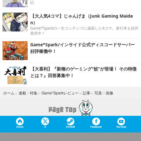
記
【大人気4コマ】じゃんげま（Junk Gaming Maide
n）
Game*Sparkの一大コンテンツに成長した4コマ。単行本も好評
発売中！
Game*Spark/インサイド公式ディスコードサーバー
好評稼働中！
【大喜利】『新種のゲーミング“蚊”が登場！ その特徴
とは？』回答募集中！
写真・画像
ホーム
›
連載・特集
›
Game*Sparkレビュー
›
記事
›
Home
X
STEAM
Facebook
YouTube