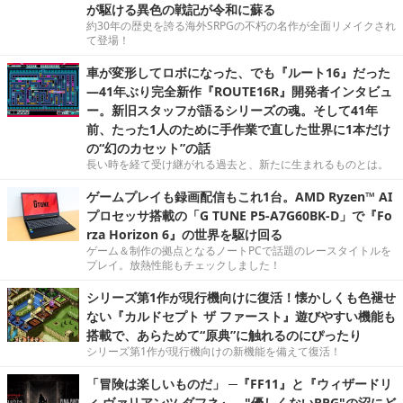
が駆ける異色の戦記が令和に蘇る
約30年の歴史を誇る海外SRPGの不朽の名作が全面リメイクされ
て登場！
車が変形してロボになった、でも『ルート16』だった
―41年ぶり完全新作『ROUTE16R』開発者インタビュ
ー。新旧スタッフが語るシリーズの魂。そして41年
前、たった1人のために手作業で直した世界に1本だけ
の“幻のカセット”の話
長い時を経て受け継がれる過去と、新たに生まれるものとは。
ゲームプレイも録画配信もこれ1台。AMD Ryzen™ AI
プロセッサ搭載の「G TUNE P5-A7G60BK-D」で『Fo
rza Horizon 6』の世界を駆け回る
ゲーム＆制作の拠点となるノートPCで話題のレースタイトルを
プレイ。放熱性能もチェックしました！
シリーズ第1作が現行機向けに復活！懐かしくも色褪せ
ない『カルドセプト ザ ファースト』遊びやすい機能も
搭載で、あらためて“原典”に触れるのにぴったり
シリーズ第1作が現行機向けの新機能を備えて復活！
「冒険は楽しいものだ」 ─『FF11』と『ウィザードリ
ィ ヴァリアンツ ダフネ』、"優しくないRPG"の沼にど