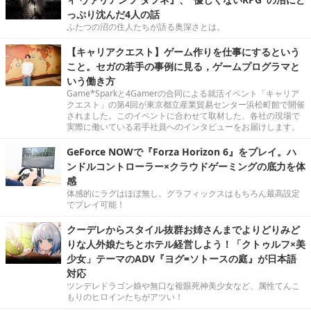
っぷり沈んだ4人の話
ふたつの沼の住人たちが語る奥深さとは。
【キャリアクエスト】ゲーム作りを仕事にするという
こと。セガの若手の事例に見る，ゲームプログラマと
いう働き方
Game*Sparkと4Gamerの合同による就活イベント「キャリア
クエスト」の第4回が東京都立産業貿易センター浜松町館で開催
されました。このイベントに合わせて取材した、各社の現場で
実際に働いている若手社員へのインタビューをお届けします。
GeForce NOWで『Forza Horizon 6』をプレイ。ハ
ンドルコントローラー×クラウドゲーミングの底力を体
感
体感的にラグはほぼ無し。グラフィックスはもちろん最高設定
でプレイ可能！
クーデレからスタイル抜群お姉さんまでよりどりみど
りな人外娘たちとホテル経営しよう！「クトゥルフ×美
少女」テーマのADV『ヨグ=ソトースの庭』が日本語
対応
ツンデレドラゴン娘や無口な複眼死神美少女など、属性てんこ
もりのヒロインたちがアツい！