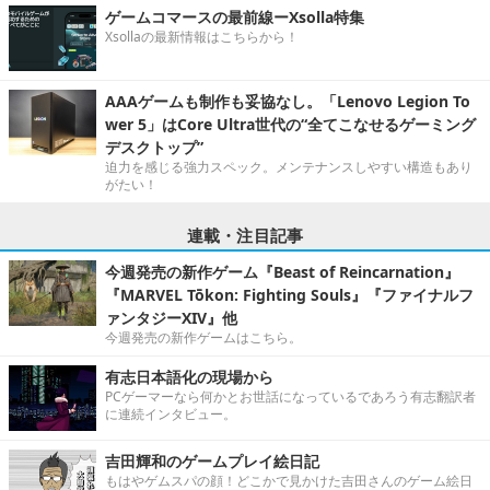
ゲームコマースの最前線ーXsolla特集
Xsollaの最新情報はこちらから！
AAAゲームも制作も妥協なし。「Lenovo Legion To
wer 5」はCore Ultra世代の“全てこなせるゲーミング
デスクトップ”
迫力を感じる強力スペック。メンテナンスしやすい構造もあり
がたい！
連載・注目記事
今週発売の新作ゲーム『Beast of Reincarnation』
『MARVEL Tōkon: Fighting Souls』『ファイナルフ
ァンタジーXIV』他
今週発売の新作ゲームはこちら。
有志日本語化の現場から
PCゲーマーなら何かとお世話になっているであろう有志翻訳者
に連続インタビュー。
吉田輝和のゲームプレイ絵日記
もはやゲムスパの顔！どこかで見かけた吉田さんのゲーム絵日