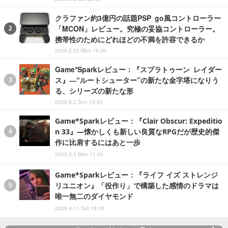
クラファン約3億円の話題PSP go風コントローラー
「MCON」レビュー。究極の妥協コントローラー。
携帯性のためにどれほどの不満を許容できるか
2026.2.23 Mon 19:30
Game*Sparkレビュー：『スプラトゥーン レイダー
ス』―“ルートシューター”の新たな金字塔になりう
る、シリーズの新たな形
2026.8.2 Sun 19:30
Game*Sparkレビュー：『Clair Obscur: Expeditio
n 33』―懐かしくも新しい良質なRPGだが歴史的傑
作に比肩するにはあと一歩
2025.5.5 Mon 11:00
Game*Sparkレビュー：『ライフ イズ ストレンジ
リユニオン』「役作り」で構築した感情のドラマは
唯一無二のダイヤモンド
2026.4.11 Sat 18:00