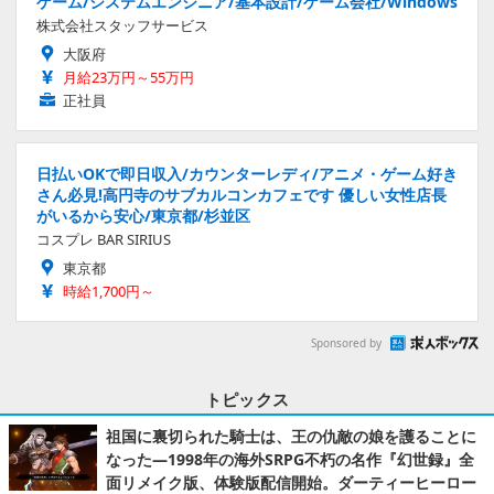
ゲーム/システムエンジニア/基本設計/ゲーム会社/Windows
株式会社スタッフサービス
大阪府
月給23万円～55万円
正社員
日払いOKで即日収入/カウンターレディ/アニメ・ゲーム好き
さん必見!高円寺のサブカルコンカフェです 優しい女性店長
がいるから安心/東京都/杉並区
コスプレ BAR SIRIUS
東京都
時給1,700円～
Sponsored by
トピックス
祖国に裏切られた騎士は、王の仇敵の娘を護ることに
なった―1998年の海外SRPG不朽の名作『幻世録』全
面リメイク版、体験版配信開始。ダーティーヒーロー