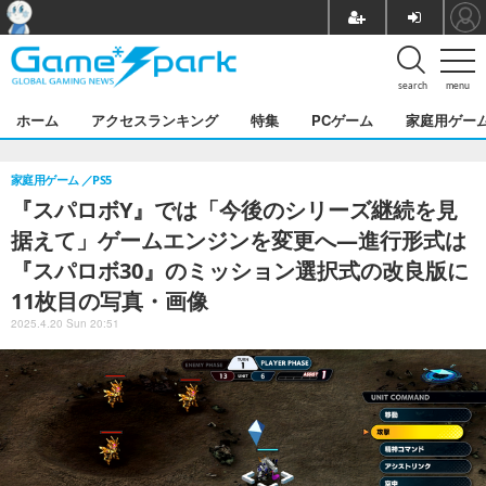
search
menu
ホーム
アクセスランキング
特集
PCゲーム
家庭用ゲー
家庭用ゲーム
PS5
『スパロボY』では「今後のシリーズ継続を見
据えて」ゲームエンジンを変更へ―進行形式は
『スパロボ30』のミッション選択式の改良版に
11枚目の写真・画像
2025.4.20 Sun 20:51