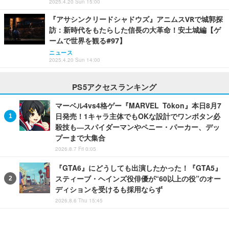
2025.4.20 Sun 15:00
『アサシンクリードシャドウズ』アニムスVRで城郭探
訪：新時代をもたらした信長の大革命！安土城編【ゲ
ームで世界を観る#97】
ニュース
2025.4.20 Sun 14:00
PS5アクセスランキング
マーベル4vs4格ゲー『MARVEL Tōkon』本日8月7
日発売！1キャラ主体でもOKな設計でワンボタン必
殺技も―スパイダーマンやペニー・パーカー、デッ
プーまで大集合
2026.8.7 Fri 0:05
『GTA6』にどうしても出演したかった！『GTA5』
スティーブ・ヘインズ役俳優が“60以上の役”のオー
ディションを受けるも採用ならず
2026.8.6 Thu 15:45
『GTA6』長編映像がNetflixで8月28日4時にプレミ