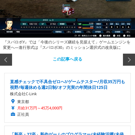
『スパロボY』では「今後のシリーズ継続を見据えて」ゲームエンジンを
変更へ―進行形式は『スパロボ30』のミッション選択式の改良版に
この記事へ戻る
直感チェックで不具合ゼロへ!/ゲームテスター/月収35万円も
視野/毎週休める週2日制/オフ充実の年間休日125日
株式会社C-Link
東京都
月給31万円～45万4,000円
正社員
「新卒・27卒」新作ゲームのプログラマー/未経験活躍/未発