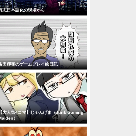
有志日本語化の現場から
吉田輝和のゲームプレイ絵日記
【大人気4コマ】じゃんげま（Junk Gaming
Maiden）