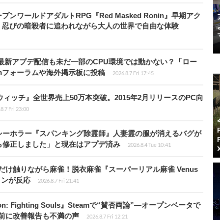
ワールドアダルトRPG『Red Masked Ronin』早期アク
、忍びの暗殺者に追われながら大人の世界で自由な体験
最新アプデ配信も未だ一部のCPU環境では動かない？「ロー
amフォーラムや海外掲示板に投稿
2026.8.7 Fri 17:45
ィッチ』全世界売上50万本突破。2015年2月リリースのPC向
8.7 Fri 23:00
シーホラー『スパンキング除霊師』人妻霊の服が消えるバグが
ら修正しました」と現在はアプデ済み
2026.8.4 Tue 10:41
だけ触りながら麻雀！脱衣麻雀『スーパーリアル麻雀 Venus
インが反応
2026.8.7 Fri 21:41
: Fighting Souls』Steamで“賛否両論”―オープンベータで
前に改善報告も不満の声
2026.8.7 Fri 12:21