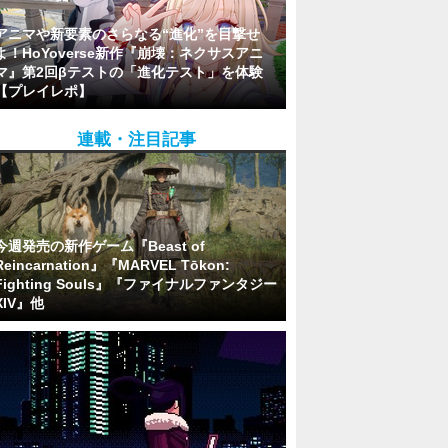
アニマや新要素のさらなる“進化”を目撃せ
よ！HoYoverse新作『崩壊：ネクサスアニ
マ』第2回βテストの「進化テスト」を体験
【プレイレポ】
連載・注目記事
今週発売の新作ゲーム『Beast of
Reincarnation』『MARVEL Tōkon:
Fighting Souls』『ファイナルファンタジー
XIV』他