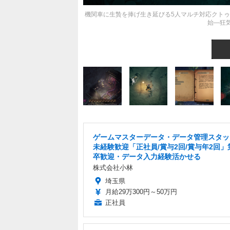
機関車に生贄を捧げ生き延びる5人マルチ対応クトゥルフ神話サ
始―狂
ゲームマスターデータ・データ管理スタッ
未経験歓迎「正社員/賞与2回/賞与年2回」
卒歓迎・データ入力経験活かせる
株式会社小林
埼玉県
月給29万300円～50万円
正社員