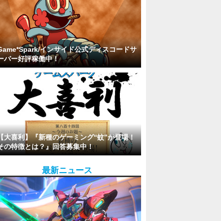
Game*Spark/インサイド公式ディスコードサ
ーバー好評稼働中！
【大喜利】『新種のゲーミング“蚊”が登場！
その特徴とは？』回答募集中！
最新ニュース