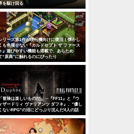
界を駆け回る
シリーズ第1作が現行機向けに復活！懐かし
くも色褪せない『カルドセプト ザ ファース
ト』遊びやすい機能も搭載で、あらため
て“原典”に触れるのにぴったり
「冒険は楽しいものだ」 ─『FF11』と『ウ
ィザードリィ ヴァリアンツ ダフネ』、"優し
くないRPG"の沼にどっぷり沈んだ4人の話