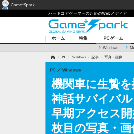
Game*Spark
ハードコアゲーマーのためのWebメディア
ホーム
特集
PCゲーム
Windows
M
ホーム
›
PC
›
Windows
›
記事
›
写真・画像
PC
Windows
機関車に生贄を
神話サバイバル『Ra
早期アクセス開
枚目の写真・画