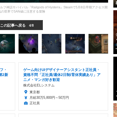
バイバル『Railgods of Hysterra』Steamで5月8日早期アクセス開
気の世界でSAN値に注意する冒険
この記事へ戻る
4/8
フ・
ゲーム向けUIデザイナーアシスタント正社員・
第2新
資格不問「正社員/週休2日制/育休実績あり」ア
ニメ・マンガ好き歓迎
株式会社ELシステム
東京都
月給30万5,800円～50万円
正社員