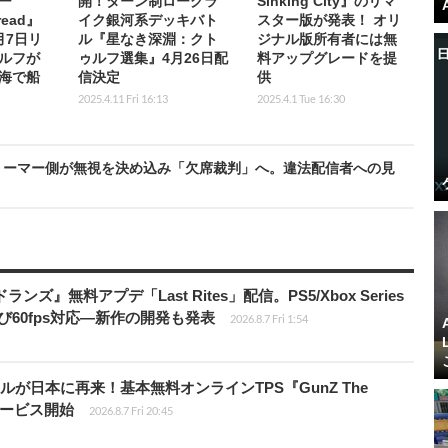
ー
開！ターン制ローグラ
Sinking City』のリマ
read』
イク銀河系デッキバト
スター版が発表！ オリ
月7日リ
ル『星なき深淵：クト
ジナル版所有者には無
ルフが
ゥルフ選集』4月26日配
料アップグレードを提
海で船
信決定
供
2025.4.11 Fri 16:13
2025.4.1 Tue 16:30
リーマー側が無視を決め込み「欠席裁判」へ。違法配信者への見
ズ』無料アプデ「Last Rites」配信。PS5/Xbox Series
よび60fps対応―新作の開発も発表
2026.8.7 Fri 1:54
が日本に再来！基本無料オンラインTPS『GunZ The
日サービス開始
2026.8.7 Fri 20:45