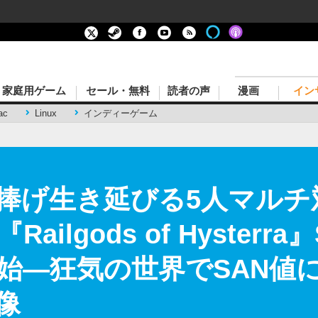
家庭用ゲーム
セール・無料
読者の声
漫画
イン
ac
Linux
インディーゲーム
捧げ生き延びる5人マルチ
ilgods of Hysterra
始―狂気の世界でSAN値に
像