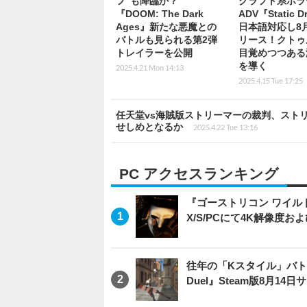
フ”も降臨か？
クラフト系ホラ
『DOOM: The Dark
ADV『Static D
Ages』新たな悪魔との
日本語対応し8
バトルも見られる第2弾
リース！クトゥ
トレイラーを公開
目覚めつつある
を導く
2025.4.21 Mon 14:13
2025.4.15 Tue 17:25
任天堂vs海賊版ストリーマーの裁判、スト
せしめとなるか
2025.4.22 Tue 13:16
PC アクセスランキング
『ゴーストリコン ワイルドラン
X/S/PCにて4K解像度お
往年の「Kスタイル」バトル
Duel』Steam版8月14