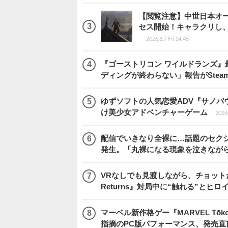
【閲覧注意】中世日本オープン
セス開始！キャラクリし
2026.8.7 Fri 14:45
『ゴーストリコン ワイルドランズ』
ディングが終わらない」報告がSte
ゆずソフトの人気恋愛ADV『サノバウ
け美少女アドベンチャーゲーム
2026.
配信でいきなり全裸に…話題のセク
発生。「丸裸になる現象を泣きなが
VRなしでも見渡しながら、チョット
Returns』対局中に“触れる”とヒロ
マーベル新作格ゲー『MARVEL Tōkon
指摘のPC版パフォーマンス、発売直