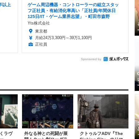
卒以上
ゲーム周辺機器・コントローラーの組立スタッ
フ正社員・有給消化率高い「正社員/年間休日
125日/IT・ゲーム業界志望」・町田市森野
Yts株式会社
東京都
月給24万3,300円～39万1,100円
正社員
Sponsored by
くラヴ
外なる神との死闘が展
クトゥルフADV『The