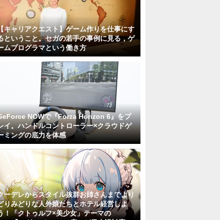
【キャリアクエスト】ゲーム作りを仕事にす
るということ。セガの若手の事例に見る，ゲ
ームプログラマという働き方
GeForce NOWで『Forza Horizon 6』をプ
レイ。ハンドルコントローラー×クラウドゲ
ーミングの底力を体感
クーデレからスタイル抜群お姉さんまでより
どりみどりな人外娘たちとホテル経営しよ
う！「クトゥルフ×美少女」テーマの