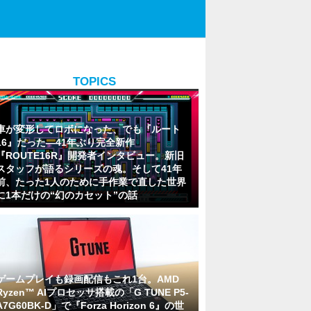
TOPICS
車が変形してロボになった、でも『ルート
16』だった―41年ぶり完全新作
『ROUTE16R』開発者インタビュー。新旧
スタッフが語るシリーズの魂。そして41年
前、たった1人のために手作業で直した世界
に1本だけの“幻のカセット”の話
ゲームプレイも録画配信もこれ1台。AMD
Ryzen™ AIプロセッサ搭載の「G TUNE P5-
A7G60BK-D」で『Forza Horizon 6』の世