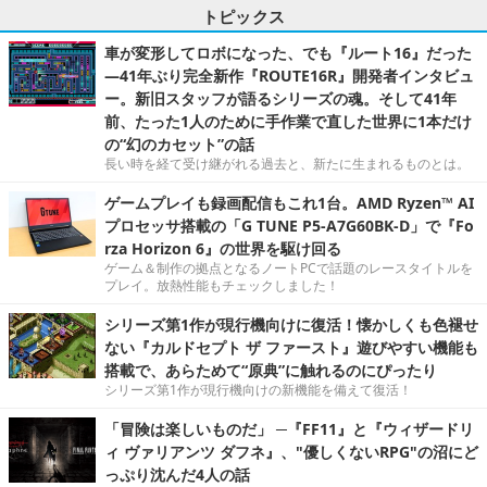
トピックス
車が変形してロボになった、でも『ルート16』だった
―41年ぶり完全新作『ROUTE16R』開発者インタビュ
ー。新旧スタッフが語るシリーズの魂。そして41年
前、たった1人のために手作業で直した世界に1本だけ
の“幻のカセット”の話
長い時を経て受け継がれる過去と、新たに生まれるものとは。
ゲームプレイも録画配信もこれ1台。AMD Ryzen™ AI
プロセッサ搭載の「G TUNE P5-A7G60BK-D」で『Fo
rza Horizon 6』の世界を駆け回る
ゲーム＆制作の拠点となるノートPCで話題のレースタイトルを
プレイ。放熱性能もチェックしました！
シリーズ第1作が現行機向けに復活！懐かしくも色褪せ
ない『カルドセプト ザ ファースト』遊びやすい機能も
搭載で、あらためて“原典”に触れるのにぴったり
シリーズ第1作が現行機向けの新機能を備えて復活！
「冒険は楽しいものだ」 ─『FF11』と『ウィザードリ
ィ ヴァリアンツ ダフネ』、"優しくないRPG"の沼にど
っぷり沈んだ4人の話