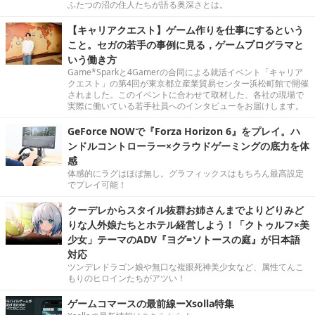
ふたつの沼の住人たちが語る奥深さとは。
【キャリアクエスト】ゲーム作りを仕事にするという
こと。セガの若手の事例に見る，ゲームプログラマと
いう働き方
Game*Sparkと4Gamerの合同による就活イベント「キャリア
クエスト」の第4回が東京都立産業貿易センター浜松町館で開催
されました。このイベントに合わせて取材した、各社の現場で
実際に働いている若手社員へのインタビューをお届けします。
GeForce NOWで『Forza Horizon 6』をプレイ。ハ
ンドルコントローラー×クラウドゲーミングの底力を体
感
体感的にラグはほぼ無し。グラフィックスはもちろん最高設定
でプレイ可能！
クーデレからスタイル抜群お姉さんまでよりどりみど
りな人外娘たちとホテル経営しよう！「クトゥルフ×美
少女」テーマのADV『ヨグ=ソトースの庭』が日本語
対応
ツンデレドラゴン娘や無口な複眼死神美少女など、属性てんこ
もりのヒロインたちがアツい！
ゲームコマースの最前線ーXsolla特集