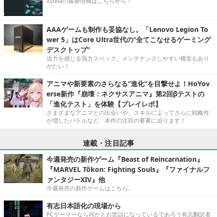
Xsollaの最新情報はこちらから！
AAAゲームも制作も妥協なし。「Lenovo Legion To
wer 5」はCore Ultra世代の“全てこなせるゲーミング
デスクトップ”
迫力を感じる強力スペック。メンテナンスしやすい構造もあり
がたい！
アニマや新要素のさらなる“進化”を目撃せよ！HoYov
erse新作『崩壊：ネクサスアニマ』第2回βテストの
「進化テスト」を体験【プレイレポ】
さまざまなアニマとの出会いや、スキルによってさらに戦略性
が増したバトルなど、本作の注目の要素に迫ります！
連載・注目記事
今週発売の新作ゲーム『Beast of Reincarnation』
『MARVEL Tōkon: Fighting Souls』『ファイナルフ
ァンタジーXIV』他
今週発売の新作ゲームはこちら。
有志日本語化の現場から
PCゲーマーなら何かとお世話になっているであろう有志翻訳者