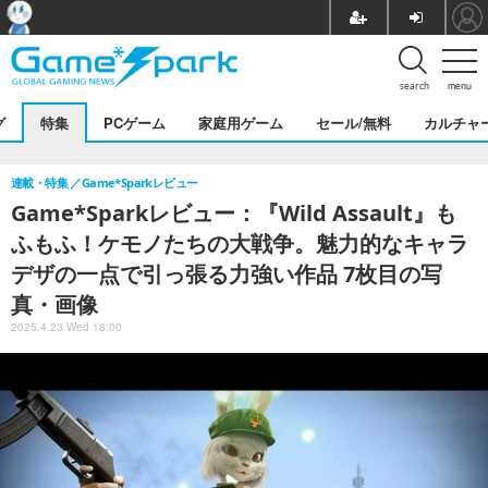
search
menu
グ
特集
PCゲーム
家庭用ゲーム
セール/無料
カルチャ
連載・特集
Game*Sparkレビュー
Game*Sparkレビュー：『Wild Assault』も
ふもふ！ケモノたちの大戦争。魅力的なキャラ
デザの一点で引っ張る力強い作品 7枚目の写
真・画像
2025.4.23 Wed 18:00