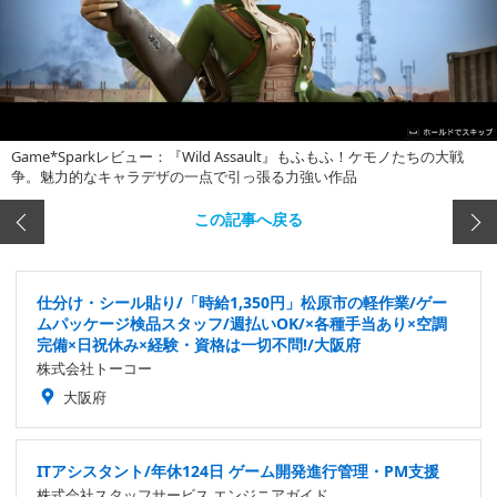
Game*Sparkレビュー：『Wild Assault』もふもふ！ケモノたちの大戦
争。魅力的なキャラデザの一点で引っ張る力強い作品
この記事へ戻る
仕分け・シール貼り/「時給1,350円」松原市の軽作業/ゲー
ムパッケージ検品スタッフ/週払いOK/×各種手当あり×空調
完備×日祝休み×経験・資格は一切不問!/大阪府
株式会社トーコー
大阪府
ITアシスタント/年休124日 ゲーム開発進行管理・PM支援
株式会社スタッフサービス エンジニアガイド