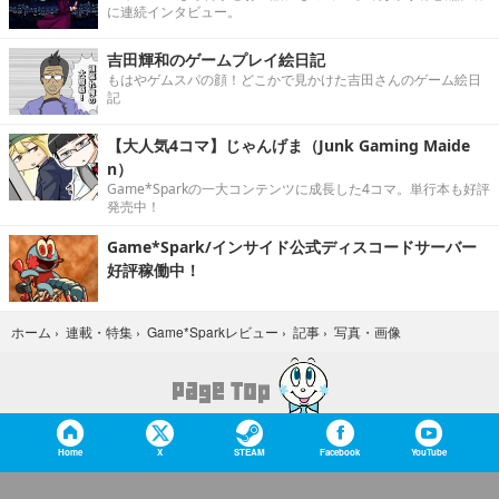
に連続インタビュー。
吉田輝和のゲームプレイ絵日記
もはやゲムスパの顔！どこかで見かけた吉田さんのゲーム絵日
記
【大人気4コマ】じゃんげま（Junk Gaming Maide
n）
Game*Sparkの一大コンテンツに成長した4コマ。単行本も好評
発売中！
Game*Spark/インサイド公式ディスコードサーバー
好評稼働中！
写真・画像
ホーム
›
連載・特集
›
Game*Sparkレビュー
›
記事
›
Home
X
STEAM
Facebook
YouTube