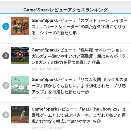
Game*Sparkレビューアクセスランキング
Game*Sparkレビュー：『スプラトゥーン レイダー
ス』―“ルートシューター”の新たな金字塔になりう
る、シリーズの新たな形
2026.8.2 Sun 19:30
Game*Sparkレビュー：『魂斗羅 オペレーション
ガルガ』―遊びやすいけど高難度！粗はあるが「ラ
ン&ガン」の魅力を見つめ直した作品
2024.3.20 Wed 20:00
Game*Sparkレビュー：『リズム天国 ミラクルスタ
ーズ』懐かしくも新しい。より強化された「ノリ感
アップ」を目指した新たな一歩
2026.7.13 Mon 19:00
Game*Sparkレビュー：『MLB The Show 25』は
野球ゲームとして遊ぶべき一本。こだわり抜いた再
現だけでなく幅広い“遊びやすさ”も◎
2025.3.23 Sun 19:00