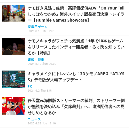
ケモ好き見逃し厳禁！高評価探偵ADV『On Your Tail
しっぽをつかめ』海外スイッチ版発売日決定トレイラ
ー【Humble Games Showcase】
家庭用ゲーム
2025.3.13 Thu 1:35
ケモノキャラがフェチっ気満点！1年で10本もゲーム
をリリースしたインディー開発者・るぅ氏を知ってい
るか【特集】
連載・特集
2024.5.12 Sun 20:00
キャラメイクにトレハンも！3DケモノARPG『ATLYS
S』デモ版が大幅アップデート
PC
2024.5.2 Thu 8:51
任天堂vs海賊版ストリーマーの裁判、ストリーマー側
が無視を決め込み「欠席裁判」へ。違法配信者への見
せしめとなるか
ニュース
2025.4.22 Tue 13:16