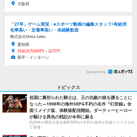
大阪府
「27卒」ゲーム実況・eスポーツ動画の編集スタッフ/有給消
化率高い・定着率高い・未経験歓迎
株式会社Meta Sales
愛知県
月給25万600円～32万円
新卒・インターン
Sponsored by
トピックス
祖国に裏切られた騎士は、王の仇敵の娘を護ることに
なった―1998年の海外SRPG不朽の名作『幻世録』全
面リメイク版、体験版配信開始。ダーティーヒーロー
が駆ける異色の戦記が令和に蘇る
約30年の歴史を誇る海外SRPGの不朽の名作が全面リメイクされ
て登場！