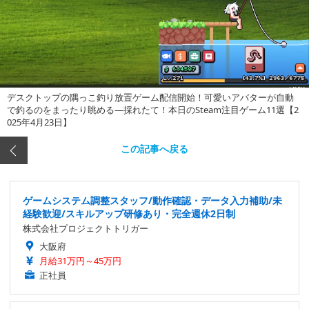
デスクトップの隅っこ釣り放置ゲーム配信開始！可愛いアバターが自動
で釣るのをまったり眺める―採れたて！本日のSteam注目ゲーム11選【2
025年4月23日】
この記事へ戻る
ゲームシステム調整スタッフ/動作確認・データ入力補助/未
経験歓迎/スキルアップ研修あり・完全週休2日制
株式会社プロジェクトトリガー
大阪府
月給31万円～45万円
正社員