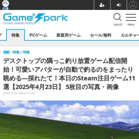
search
menu
グ
特集
PCゲーム
家庭用ゲーム
セール/無料
カルチャ
連載・特集
特集
デスクトップの隅っこ釣り放置ゲーム配信開
始！可愛いアバターが自動で釣るのをまったり
眺める―採れたて！本日のSteam注目ゲーム11
選【2025年4月23日】 5枚目の写真・画像
2025.4.23 Wed 21:30