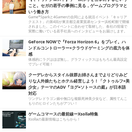
こと。セガの若手の事例に見る，ゲームプログラマと
いう働き方
Game*Sparkと4Gamerの合同による就活イベント「キャリア
クエスト」の第4回が東京都立産業貿易センター浜松町館で開催
されました。このイベントに合わせて取材した、各社の現場で
実際に働いている若手社員へのインタビューをお届けします。
GeForce NOWで『Forza Horizon 6』をプレイ。ハ
ンドルコントローラー×クラウドゲーミングの底力を体
感
体感的にラグはほぼ無し。グラフィックスはもちろん最高設定
でプレイ可能！
クーデレからスタイル抜群お姉さんまでよりどりみど
りな人外娘たちとホテル経営しよう！「クトゥルフ×美
少女」テーマのADV『ヨグ=ソトースの庭』が日本語
対応
ツンデレドラゴン娘や無口な複眼死神美少女など、属性てんこ
もりのヒロインたちがアツい！
ゲームコマースの最前線ーXsolla特集
Xsollaの最新情報はこちらから！