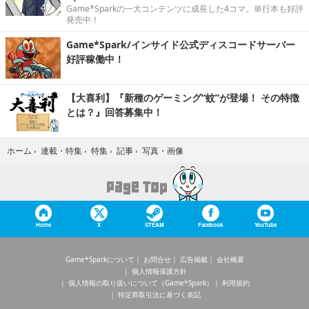
Game*Sparkの一大コンテンツに成長した4コマ。単行本も好評
発売中！
Game*Spark/インサイド公式ディスコードサーバー
好評稼働中！
【大喜利】『新種のゲーミング“蚊”が登場！ その特徴
とは？』回答募集中！
写真・画像
ホーム
›
連載・特集
›
特集
›
記事
›
Home
X
STEAM
Facebook
YouTube
Game*Sparkについて
お問合せ
広告掲載
会社概要
個人情報保護方針
個人情報の取り扱いについて（Game*Spark）
利用規約
特定商取引法に基づく表記