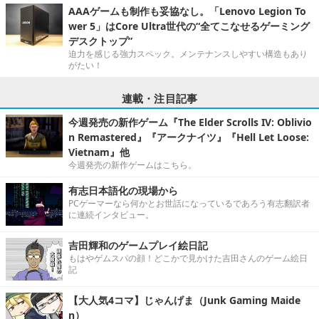
AAAゲームも制作も妥協なし。「Lenovo Legion To
wer 5」はCore Ultra世代の“全てこなせるゲーミング
デスクトップ”
迫力を感じる強力スペック。メンテナンスしやすい構造もあり
がたい！
連載・注目記事
今週発売の新作ゲーム『The Elder Scrolls IV: Oblivio
n Remastered』『アークナイツ』『Hell Let Loose:
Vietnam』他
今週発売の新作ゲームはこちら。
有志日本語化の現場から
PCゲーマーなら何かとお世話になっているであろう有志翻訳者
に連続インタビュー。
吉田輝和のゲームプレイ絵日記
もはやゲムスパの顔！どこかで見かけた吉田さんのゲーム絵日
記
【大人気4コマ】じゃんげま（Junk Gaming Maide
n）