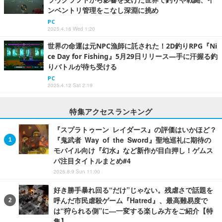
ンベントリ管理をこなし深淵に挑め
PC
2025.4.16 Wed 1:20
世界の命運は元NPC漁師に託された！2D釣りRPG『Ni
ce Day for Fishing』5月29日リリース―手に汗握る釣
りバトルが待ち受ける
PC
2025.4.12 Sat 2:19
特集アクセスランキング
『スプラトゥーン レイダース』の評価はいかほど？
『鬼武者 Way of the Sword』聖地巡礼に期待の
モバイル向け『幻水』など新作が目白押し！ゲムス
パ注目タイトルまとめ#4
2026.8.9 Sun 11:00
好き勝手暴れ回る“だけ”じゃない。残虐さで話題を
呼んだ市民虐殺ゲーム『Hatred』、最高難易度で
は“狩られる側”に―一変する楽しみ方をご紹介【特
集】