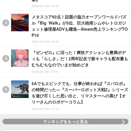
2026.8.9 Sun 12:30
メタスコア92点！話題の協力オープンワールドパズ
ル『Big Walk』が3位、巨大砲塔シムやレトロガジ
ェット修理屋ADVも躍進―Steam売上ランキングTO
P10
2026.8.9 Sun 12:45
『ゼンゼロ』に沼った！爽快アクションも豊満ボデ
ィも「らしさ」だ！2周年記念で新キャラも配布量も
むちむちなのでいまが始めどき
2026.8.8 Sat 19:00
EAでもエピックでも、仕事が終われば『スパロボ』
の時間だった―『スーパーロボット大戦Z』シリーズ
を遊び尽くした思い出と、リマスターへの喜び【オ
リーさんのロボゲーコラム】
2026.8.9 Sun 17:15
ランキングをもっと見る