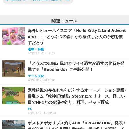
関連ニュース
海外レビューハイスコア『Hello Kitty Island Advent
ure』―『どうぶつの森』から移住した人の予想を覆
すだろう
連載・特集
2025.2.3 Mon 19:03
『どうぶつの森』風のカワイイ恐竜が恐竜の化石を発
掘する『Goodlands』デモ版公開！
ゲーム文化
2024.12.7 Sat 18:00
宗教組織の存在もちらほらするオートメーション建設×
農場シム『牧神町物語』Steamにてリリース。怪しい
島でNPCとの交流や釣り、料理、ペット育成
PC
2025.4.17 Thu 22:08
ポストアポカリプス釣りADV『DREADMOOR』発表！
ラヴクラフトから影響を受けた世界で釣りや戦闘、イ