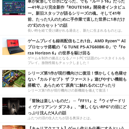
車が変形してロボになった、でも『ルート16』だった
―41年ぶり完全新作『ROUTE16R』開発者インタビュ
ー。新旧スタッフが語るシリーズの魂。そして41年
前、たった1人のために手作業で直した世界に1本だけ
の“幻のカセット”の話
長い時を経て受け継がれる過去と、新たに生まれるものとは。
ゲームプレイも録画配信もこれ1台。AMD Ryzen™ AI
プロセッサ搭載の「G TUNE P5-A7G60BK-D」で『Fo
rza Horizon 6』の世界を駆け回る
ゲーム＆制作の拠点となるノートPCで話題のレースタイトルを
プレイ。放熱性能もチェックしました！
シリーズ第1作が現行機向けに復活！懐かしくも色褪せ
ない『カルドセプト ザ ファースト』遊びやすい機能も
搭載で、あらためて“原典”に触れるのにぴったり
シリーズ第1作が現行機向けの新機能を備えて復活！
「冒険は楽しいものだ」 ─『FF11』と『ウィザードリ
ィ ヴァリアンツ ダフネ』、"優しくないRPG"の沼にど
っぷり沈んだ4人の話
ふたつの沼の住人たちが語る奥深さとは。
【キャリアクエスト】ゲーム作りを仕事にするという