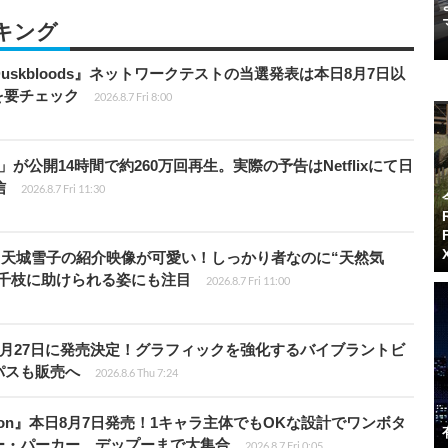
キング
 Duskbloods』ネットワークテストの当選発表は本日8月7日以
を要チェック
2026.8.7 Fri 8:00
が公開14時間で約260万回再生。実際の予告はNetflixにて日
信
2026.8.7 Fri 11:30
』天城雪子の紹介映像が可愛い！しっかり者なのに“天然気
・千枝に助けられる姿にも注目
2026.8.7 Fri 11:00
0月27日に発売決定！グラフィックを強化するバイブラントビ
パスも販売へ
2026.8.6 Thu 7:24
Tōkon』本日8月7日発売！1キャラ主体でもOKな設計でワンボタ
ー・パーカー、デップーまで大集合
2026.8.7 Fri 0:05