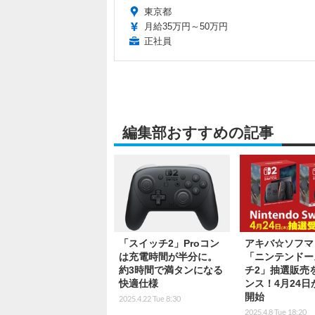
東京都
月給35万円～50万円
正社員
編集部おすすめの記事
「スイッチ2」Proコン
アキバ☆ソフマ
は充電時間が半分に。
「ニンテンドー
約3時間で満タンになる
チ2」抽選販売
快適仕様
ンス！4月24日
開始
2025.4.22 Tue 8:30
2025.4.8 Tue 18:20