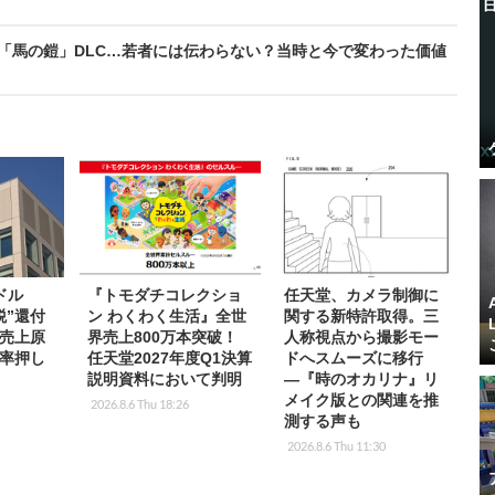
の「馬の鎧」DLC…若者には伝わらない？当時と今で変わった価値
ドル
『トモダチコレクショ
任天堂、カメラ制御に
税”還付
ン わくわく生活』全世
関する新特許取得。三
売上原
界売上800万本突破！
人称視点から撮影モー
率押し
任天堂2027年度Q1決算
ドへスムーズに移行
説明資料において判明
―『時のオカリナ』リ
メイク版との関連を推
2026.8.6 Thu 18:26
測する声も
2026.8.6 Thu 11:30