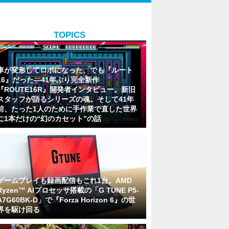
TOPICS
車が変形してロボになった、でも『ルート
16』だった―41年ぶり完全新作
『ROUTE16R』開発者インタビュー。新旧
スタッフが語るシリーズの魂。そして41年
前、たった1人のために手作業で直した世界
に1本だけの“幻のカセット”の話
ゲームプレイも録画配信もこれ1台。AMD
Ryzen™ AIプロセッサ搭載の「G TUNE P5-
A7G60BK-D」で『Forza Horizon 6』の世
界を駆け回る