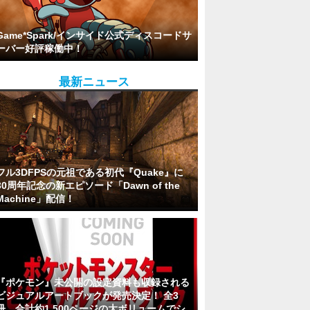
Game*Spark/インサイド公式ディスコードサ
ーバー好評稼働中！
最新ニュース
フル3DFPSの元祖である初代『Quake』に
30周年記念の新エピソード「Dawn of the
Machine」配信！
『ポケモン』未公開の設定資料も収録される
ビジュアルアートブックが発売決定！ 全3
冊、合計約1,500ページの大ボリュームでシ