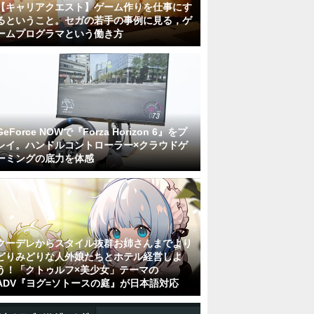
【キャリアクエスト】ゲーム作りを仕事にす
るということ。セガの若手の事例に見る，ゲ
ームプログラマという働き方
GeForce NOWで『Forza Horizon 6』をプ
レイ。ハンドルコントローラー×クラウドゲ
ーミングの底力を体感
クーデレからスタイル抜群お姉さんまでより
どりみどりな人外娘たちとホテル経営しよ
う！「クトゥルフ×美少女」テーマの
ADV『ヨグ=ソトースの庭』が日本語対応