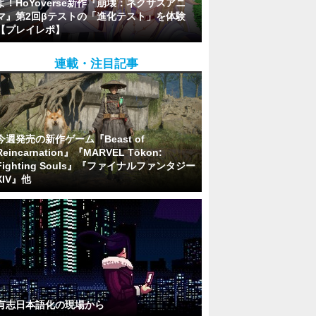
よ！HoYoverse新作『崩壊：ネクサスアニ
マ』第2回βテストの「進化テスト」を体験
【プレイレポ】
連載・注目記事
今週発売の新作ゲーム『Beast of
Reincarnation』『MARVEL Tōkon:
Fighting Souls』『ファイナルファンタジー
XIV』他
有志日本語化の現場から