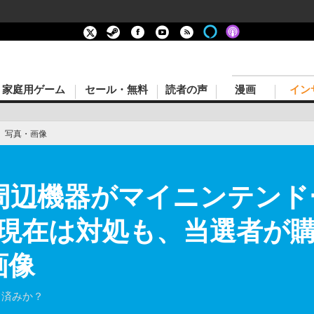
家庭用ゲーム
セール・無料
読者の声
漫画
イン
›
写真・画像
周辺機器がマイニンテンド
現在は対処も、当選者が
画像
て済みか？