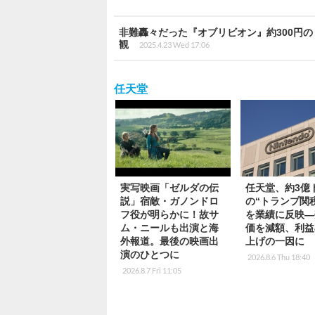
非難轟々だった『オブリビオン』約300円
観
2025.4.23 Wed 17:06
任天堂
実写映画「ゼルダの伝
任天堂、約3億
説」宿敵・ガノンドロ
の“トランプ関
フ役が明らかに！故サ
を業績に反映―
ム・ニールも出演と海
価を減額、利益
外報道。最後の映画出
上げの一因に
演のひとつに
2026.8.6 Thu 18:40
2026.8.7 Fri 11:05