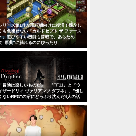
シリーズ第1作が現行機向けに復活！懐かし
くも色褪せない『カルドセプト ザ ファース
ト』遊びやすい機能も搭載で、あらため
て“原典”に触れるのにぴったり
「冒険は楽しいものだ」 ─『FF11』と『ウ
ィザードリィ ヴァリアンツ ダフネ』、"優し
くないRPG"の沼にどっぷり沈んだ4人の話