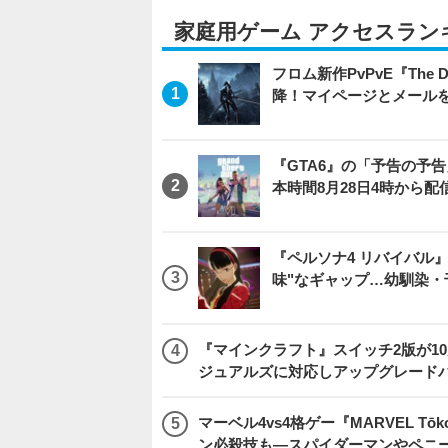
家庭用ゲーム アクセスラン
フロム新作PvPvE『The
降！マイページとメール
『GTA6』の「予告の予告」
本時間8月28日4時から配
『ペルソナ4 リバイバル
味"なギャップ…幼馴染
『マインクラフト』スイッチ2版が1
ジュアルズに対応しアップグレード
マーベル4vs4格ゲー『MARVEL 
ン必殺技も―スパイダーマンやペニ