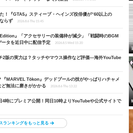
た！『GTA5』スティーブ・ヘインズ役俳優が“60以上の
ならず
2026.8.6 Thu 15:45
ch 2 Edition』「アクセサリーの装備枠が減少」「戦闘時のBGM
データを近日中に配信予定
2026.8.5 Wed 15:20
チ2版の実力は？タッチやマウス操作など評価―海外YouTube
『MARVEL Tōkon』デッドプールの技がやっぱりハチャメ
など無法に磨きがかかる
2026.8.6 Thu 13:22
月28日4時にプレミア公開！同日10時よりYouTubeや公式サイトで
スランキングをもっと見る