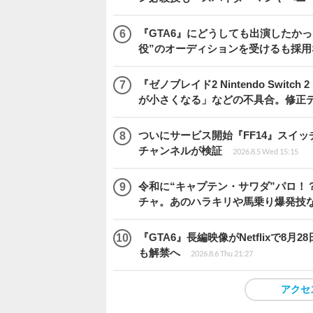
『GTA6』にどうしても出演したかっ
役”のオーディションを受けるも採用
『ゼノブレイド2 Nintendo Swit
が小さくなる」などの不具合。修正
ついにサービス開始『FF14』スイッ
チャンネルが検証
2026.8.5 Wed 15:15
令和に“キャプテン・サワダ”パロ！？
チャ。あのハラキリや馬乗り爆発技
『GTA6』長編映像がNetflixで8
も解禁へ
2026.8.6 Thu 21:27
アクセ