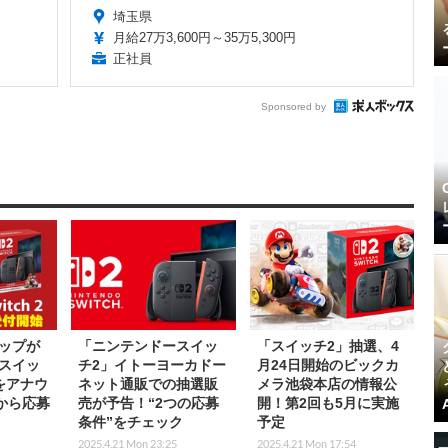
埼玉県
月給27万3,600円～35万5,300円
正社員
Sponsored by
ップが
「ニンテンドースイッ
「スイッチ2」抽選、4
スイッ
チ2」イトーヨーカドー
月24日開始のビックカ
をアナウ
ネット通販での抽選販
メラ池袋本店の情報公
から応募
売が予告！“2つの応募
開！第2回も5月に実施
条件”をチェック
予定
2025.4.21 Mon 23:25
2025.4.21 Mon 17:54