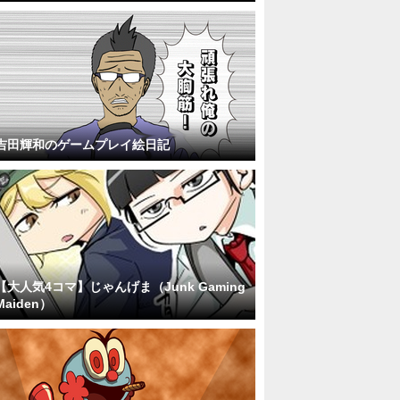
吉田輝和のゲームプレイ絵日記
【大人気4コマ】じゃんげま（Junk Gaming
Maiden）