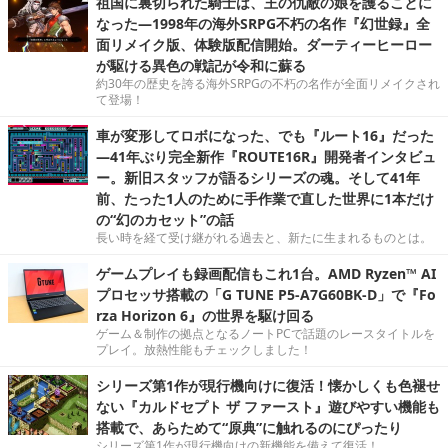
祖国に裏切られた騎士は、王の仇敵の娘を護ることに
なった―1998年の海外SRPG不朽の名作『幻世録』全
面リメイク版、体験版配信開始。ダーティーヒーロー
が駆ける異色の戦記が令和に蘇る
約30年の歴史を誇る海外SRPGの不朽の名作が全面リメイクされ
て登場！
車が変形してロボになった、でも『ルート16』だった
―41年ぶり完全新作『ROUTE16R』開発者インタビュ
ー。新旧スタッフが語るシリーズの魂。そして41年
前、たった1人のために手作業で直した世界に1本だけ
の“幻のカセット”の話
長い時を経て受け継がれる過去と、新たに生まれるものとは。
ゲームプレイも録画配信もこれ1台。AMD Ryzen™ AI
プロセッサ搭載の「G TUNE P5-A7G60BK-D」で『Fo
rza Horizon 6』の世界を駆け回る
ゲーム＆制作の拠点となるノートPCで話題のレースタイトルを
プレイ。放熱性能もチェックしました！
シリーズ第1作が現行機向けに復活！懐かしくも色褪せ
ない『カルドセプト ザ ファースト』遊びやすい機能も
搭載で、あらためて“原典”に触れるのにぴったり
シリーズ第1作が現行機向けの新機能を備えて復活！