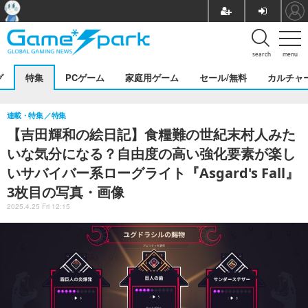
search
menu
グ
特集
PCゲーム
家庭用ゲーム
セール/無料
カルチャ
連載・特集
特集
【吉田輝和の絵日記】食糧難の世紀末村人みた
いな気分になる？自由度の高い強化要素が楽し
いサバイバー系ローグライト『Asgard's Fall』
3枚目の写真・画像
2025.4.25 Fri 12:15