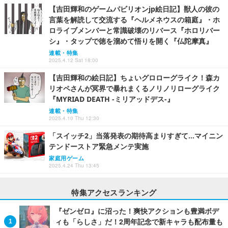
【吉田輝和のゲームパビリオンjp絵日記】獣人の彼の
言葉を解読して交流する『ヘルメネウスの箱庭』・ホ
ロライブメンバーと常識破壊のリバース『ホロリバー
シ』・タップで徳を溜めて悟りを開く『仏陀摩真』
連載・特集
2025.4.12 Sat 18:00
【吉田輝和の絵日記】ちょいグロローグライク！森カ
リオペさんが冥界で暴れまくるノリノリローグライク
『MYRIAD DEATH -ミリアッドデス-』
連載・特集
2025.4.10 Thu 12:30
「スイッチ2」当落発表の期待高まりすぎて…マイニン
テンドーストア緊急メンテ実施
家庭用ゲーム
2025.4.24 Thu 13:45
特集アクセスランキング
『ゼンゼロ』に沼った！爽快アクションも豊満ボデ
ィも「らしさ」だ！2周年記念で新キャラも配布量も