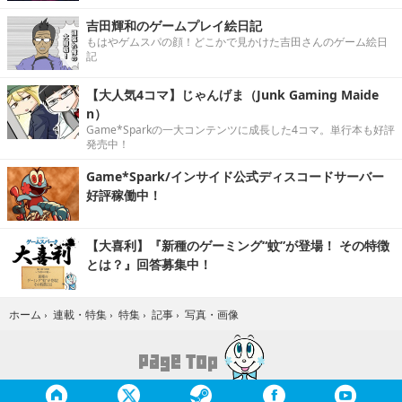
吉田輝和のゲームプレイ絵日記
もはやゲムスパの顔！どこかで見かけた吉田さんのゲーム絵日
記
【大人気4コマ】じゃんげま（Junk Gaming Maide
n）
Game*Sparkの一大コンテンツに成長した4コマ。単行本も好評
発売中！
Game*Spark/インサイド公式ディスコードサーバー
好評稼働中！
【大喜利】『新種のゲーミング“蚊”が登場！ その特徴
とは？』回答募集中！
写真・画像
ホーム
›
連載・特集
›
特集
›
記事
›