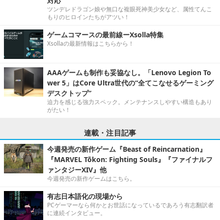
対応
ツンデレドラゴン娘や無口な複眼死神美少女など、属性てんこ
もりのヒロインたちがアツい！
ゲームコマースの最前線ーXsolla特集
Xsollaの最新情報はこちらから！
AAAゲームも制作も妥協なし。「Lenovo Legion To
wer 5」はCore Ultra世代の“全てこなせるゲーミング
デスクトップ”
迫力を感じる強力スペック。メンテナンスしやすい構造もあり
がたい！
連載・注目記事
今週発売の新作ゲーム『Beast of Reincarnation』
『MARVEL Tōkon: Fighting Souls』『ファイナルフ
ァンタジーXIV』他
今週発売の新作ゲームはこちら。
有志日本語化の現場から
PCゲーマーなら何かとお世話になっているであろう有志翻訳者
に連続インタビュー。