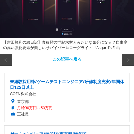
【吉田輝和の絵日記】食糧難の世紀末村人みたいな気分になる？自由度
の高い強化要素が楽しいサバイバー系ローグライト『Asgard's Fall』
この記事へ戻る
未経験採用枠/ゲームテストエンジニア/研修制度充実/年間休
日125日以上
GOEN株式会社
東京都
月給30万円～50万円
正社員
ゲームエンジニア/渋谷駅/東京都/渋谷区