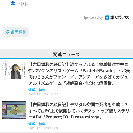
正社員
Sponsored by
吉田輝和
関連ニュース
【吉田輝和の絵日記】誰でもノれる！簡単操作で中毒
性バツグンのリズムゲーム『Pastel☆Parade』・バ美
肉おじさんがファンコメ、アンチコメをさばくカジュ
アルリズムゲーム『超絶融合バビおじ症候群』
連載・特集
2025.4.21 Mon 12:30
【吉田輝和の絵日記】デジタル空間で死者を生成！？
すべてはPC上で展開していくデスクトップ型ミステリ
ーADV『Project:;COLD case.mirage』
連載・特集
2025.4.17 Thu 18:00