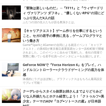
「冒険は楽しいものだ」 ─『FF11』と『ウィザードリ
ィ ヴァリアンツ ダフネ』、"優しくないRPG"の沼にど
っぷり沈んだ4人の話
ふたつの沼の住人たちが語る奥深さとは。
【キャリアクエスト】ゲーム作りを仕事にするという
こと。セガの若手の事例に見る，ゲームプログラマと
いう働き方
Game*Sparkと4Gamerの合同による就活イベント「キャリア
クエスト」の第4回が東京都立産業貿易センター浜松町館で開催
されました。このイベントに合わせて取材した、各社の現場で
実際に働いている若手社員へのインタビューをお届けします。
GeForce NOWで『Forza Horizon 6』をプレイ。ハ
ンドルコントローラー×クラウドゲーミングの底力を体
感
体感的にラグはほぼ無し。グラフィックスはもちろん最高設定
でプレイ可能！
クーデレからスタイル抜群お姉さんまでよりどりみど
りな人外娘たちとホテル経営しよう！「クトゥルフ×美
少女」テーマのADV『ヨグ=ソトースの庭』が日本語