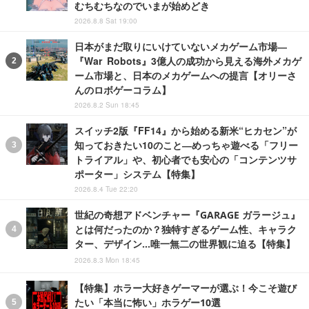
むちむちなのでいまが始めどき
2026.8.8 Sat 19:00
日本がまだ取りにいけていないメカゲーム市場―
『War Robots』3億人の成功から見える海外メカゲ
ーム市場と、日本のメカゲームへの提言【オリーさ
んのロボゲーコラム】
2026.8.2 Sun 18:45
スイッチ2版『FF14』から始める新米“ヒカセン”が
知っておきたい10のこと―めっちゃ遊べる「フリー
トライアル」や、初心者でも安心の「コンテンツサ
ポーター」システム【特集】
2026.8.4 Tue 22:20
世紀の奇想アドベンチャー『GARAGE ガラージュ』
とは何だったのか？独特すぎるゲーム性、キャラク
ター、デザイン…唯一無二の世界観に迫る【特集】
2026.8.3 Mon 18:45
【特集】ホラー大好きゲーマーが選ぶ！今こそ遊び
たい「本当に怖い」ホラゲー10選