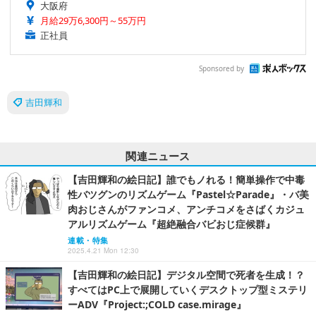
大阪府
月給29万6,300円～55万円
正社員
Sponsored by
吉田輝和
関連ニュース
【吉田輝和の絵日記】誰でもノれる！簡単操作で中毒
性バツグンのリズムゲーム『Pastel☆Parade』・バ美
肉おじさんがファンコメ、アンチコメをさばくカジュ
アルリズムゲーム『超絶融合バビおじ症候群』
連載・特集
2025.4.21 Mon 12:30
【吉田輝和の絵日記】デジタル空間で死者を生成！？
すべてはPC上で展開していくデスクトップ型ミステリ
ーADV『Project:;COLD case.mirage』