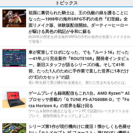
トピックス
祖国に裏切られた騎士は、王の仇敵の娘を護ることに
なった―1998年の海外SRPG不朽の名作『幻世録』全
面リメイク版、体験版配信開始。ダーティーヒーロー
が駆ける異色の戦記が令和に蘇る
約30年の歴史を誇る海外SRPGの不朽の名作が全面リメイクされ
て登場！
車が変形してロボになった、でも『ルート16』だった
―41年ぶり完全新作『ROUTE16R』開発者インタビュ
ー。新旧スタッフが語るシリーズの魂。そして41年
前、たった1人のために手作業で直した世界に1本だけ
の“幻のカセット”の話
長い時を経て受け継がれる過去と、新たに生まれるものとは。
ゲームプレイも録画配信もこれ1台。AMD Ryzen™ AI
プロセッサ搭載の「G TUNE P5-A7G60BK-D」で『Fo
rza Horizon 6』の世界を駆け回る
ゲーム＆制作の拠点となるノートPCで話題のレースタイトルを
プレイ。放熱性能もチェックしました！
シリーズ第1作が現行機向けに復活！懐かしくも色褪せ
ない『カルドセプト ザ ファースト』遊びやすい機能も