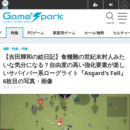
search
menu
グ
特集
PCゲーム
家庭用ゲーム
セール/無料
カルチャ
連載・特集
特集
【吉田輝和の絵日記】食糧難の世紀末村人みた
いな気分になる？自由度の高い強化要素が楽し
いサバイバー系ローグライト『Asgard's Fall』
6枚目の写真・画像
2025.4.25 Fri 12:15