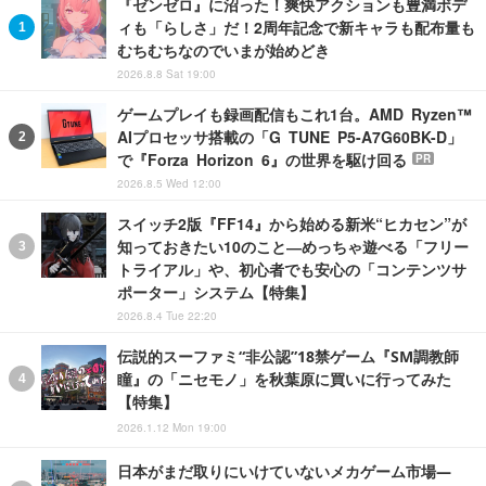
『ゼンゼロ』に沼った！爽快アクションも豊満ボデ
ィも「らしさ」だ！2周年記念で新キャラも配布量も
むちむちなのでいまが始めどき
2026.8.8 Sat 19:00
ゲームプレイも録画配信もこれ1台。AMD Ryzen™
AIプロセッサ搭載の「G TUNE P5-A7G60BK-D」
で『Forza Horizon 6』の世界を駆け回る
PR
2026.8.5 Wed 12:00
スイッチ2版『FF14』から始める新米“ヒカセン”が
知っておきたい10のこと―めっちゃ遊べる「フリー
トライアル」や、初心者でも安心の「コンテンツサ
ポーター」システム【特集】
2026.8.4 Tue 22:20
伝説的スーファミ“非公認”18禁ゲーム『SM調教師
瞳』の「ニセモノ」を秋葉原に買いに行ってみた
【特集】
2026.1.12 Mon 19:00
日本がまだ取りにいけていないメカゲーム市場―