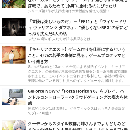
搭載で、あらためて“原典”に触れるのにぴったり
シリーズ第1作が現行機向けの新機能を備えて復活！
「冒険は楽しいものだ」 ─『FF11』と『ウィザードリ
ィ ヴァリアンツ ダフネ』、"優しくないRPG"の沼にど
っぷり沈んだ4人の話
ふたつの沼の住人たちが語る奥深さとは。
【キャリアクエスト】ゲーム作りを仕事にするという
こと。セガの若手の事例に見る，ゲームプログラマと
いう働き方
Game*Sparkと4Gamerの合同による就活イベント「キャリア
クエスト」の第4回が東京都立産業貿易センター浜松町館で開催
されました。このイベントに合わせて取材した、各社の現場で
実際に働いている若手社員へのインタビューをお届けします。
GeForce NOWで『Forza Horizon 6』をプレイ。ハ
ンドルコントローラー×クラウドゲーミングの底力を体
感
体感的にラグはほぼ無し。グラフィックスはもちろん最高設定
でプレイ可能！
クーデレからスタイル抜群お姉さんまでよりどりみど
りな人外娘たちとホテル経営しよう！「クトゥルフ×美