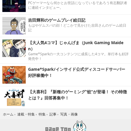
PCゲーマーなら何かとお世話になっているであろう有志翻訳者
に連続インタビュー。
吉田輝和のゲームプレイ絵日記
もはやゲムスパの顔！どこかで見かけた吉田さんのゲーム絵日
記
【大人気4コマ】じゃんげま（Junk Gaming Maide
n）
Game*Sparkの一大コンテンツに成長した4コマ。単行本も好評
発売中！
Game*Spark/インサイド公式ディスコードサーバー
好評稼働中！
【大喜利】『新種のゲーミング“蚊”が登場！ その特徴
とは？』回答募集中！
写真・画像
ホーム
›
連載・特集
›
特集
›
記事
›