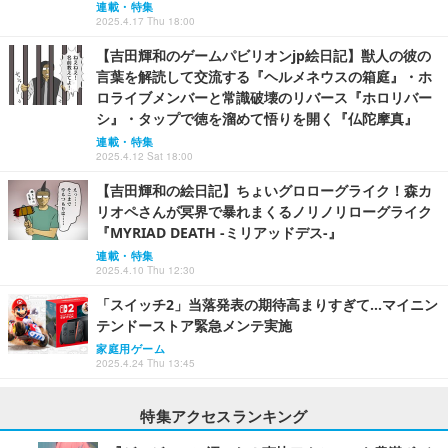
連載・特集
2025.4.17 Thu 18:00
【吉田輝和のゲームパビリオンjp絵日記】獣人の彼の
言葉を解読して交流する『ヘルメネウスの箱庭』・ホ
ロライブメンバーと常識破壊のリバース『ホロリバー
シ』・タップで徳を溜めて悟りを開く『仏陀摩真』
連載・特集
2025.4.12 Sat 18:00
【吉田輝和の絵日記】ちょいグロローグライク！森カ
リオペさんが冥界で暴れまくるノリノリローグライク
『MYRIAD DEATH -ミリアッドデス-』
連載・特集
2025.4.10 Thu 12:30
「スイッチ2」当落発表の期待高まりすぎて…マイニン
テンドーストア緊急メンテ実施
家庭用ゲーム
2025.4.24 Thu 13:45
特集アクセスランキング