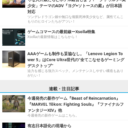
少女」テーマのADV『ヨグ=ソトースの庭』が日本語
対応
ツンデレドラゴン娘や無口な複眼死神美少女など、属性てんこ
もりのヒロインたちがアツい！
ゲームコマースの最前線ーXsolla特集
Xsollaの最新情報はこちらから！
AAAゲームも制作も妥協なし。「Lenovo Legion To
wer 5」はCore Ultra世代の“全てこなせるゲーミング
デスクトップ”
迫力を感じる強力スペック。メンテナンスしやすい構造もあり
がたい！
連載・注目記事
今週発売の新作ゲーム『Beast of Reincarnation』
『MARVEL Tōkon: Fighting Souls』『ファイナルフ
ァンタジーXIV』他
今週発売の新作ゲームはこちら。
有志日本語化の現場から