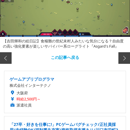
【吉田輝和の絵日記】食糧難の世紀末村人みたいな気分になる？自由度
の高い強化要素が楽しいサバイバー系ローグライト『Asgard's Fall』
この記事へ戻る
ゲームアプリプログラマ
株式会社インターテクノ
大阪府
時給2,500円～
派遣社員
「27卒・好きを仕事に!」PCゲームバグチェック/正社員採
用/未経験OK/福利厚生充実/資格取得支援あり/川口市栄町2