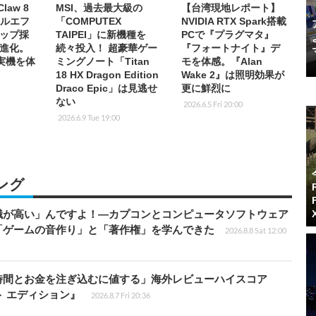
law 8
MSI、過去最大級の
【台湾現地レポート】
ールエフ
「COMPUTEX
NVIDIA RTX Spark搭載
ップ採
TAIPEI」に新機種を
PCで『プラグマタ』
進化。
続々投入！ 超豪華ゲー
『フォートナイト』デ
で実機を体
ミングノート「Titan
モを体感。『Alan
18 HX Dragon Edition
Wake 2』は照明効果が
Draco Epic」は見逃せ
更に鮮烈に
ない
2026.6.5 Fri 20:00
2026.6.9 Tue 19:00
ング
識が高い」んですよ！―カプコンとコンピュータソフトウェア
「ゲームの音作り」と「著作権」を学んできた
2026.8.8 Sat 12:00
時間とお金を注ぎ込むに値する」海外レビューハイスコア
ート エディション』
2026.8.7 Fri 20:36