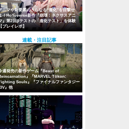
アニマや新要素のさらなる“進化”を目撃せ
よ！HoYoverse新作『崩壊：ネクサスアニ
マ』第2回βテストの「進化テスト」を体験
【プレイレポ】
連載・注目記事
今週発売の新作ゲーム『Beast of
Reincarnation』『MARVEL Tōkon:
Fighting Souls』『ファイナルファンタジー
XIV』他