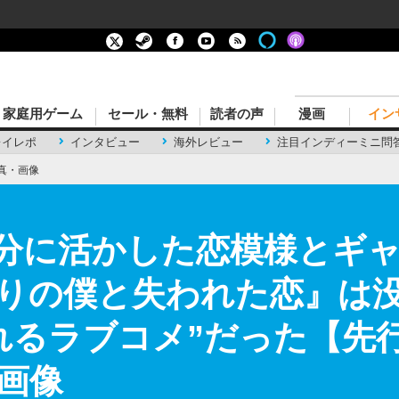
家庭用ゲーム
セール・無料
読者の声
漫画
イン
レイレポ
インタビュー
海外レビュー
注目インディーミニ問
真・画像
存分に活かした恋模様とギ
帰りの僕と失われた恋』は
れるラブコメ”だった【先
・画像