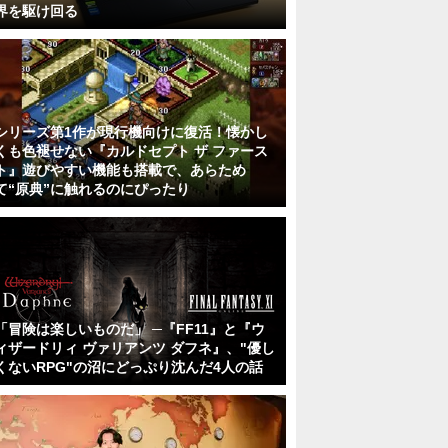
界を駆け回る
シリーズ第1作が現行機向けに復活！懐かし
くも色褪せない『カルドセプト ザ ファース
ト』遊びやすい機能も搭載で、あらため
て“原典”に触れるのにぴったり
「冒険は楽しいものだ」 ─『FF11』と『ウ
ィザードリィ ヴァリアンツ ダフネ』、"優し
くないRPG"の沼にどっぷり沈んだ4人の話