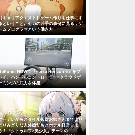
【キャリアクエスト】ゲーム作りを仕事にす
るということ。セガの若手の事例に見る，ゲ
ームプログラマという働き方
GeForce NOWで『Forza Horizon 6』をプ
レイ。ハンドルコントローラー×クラウドゲ
ーミングの底力を体感
クーデレからスタイル抜群お姉さんまでより
どりみどりな人外娘たちとホテル経営しよ
う！「クトゥルフ×美少女」テーマの