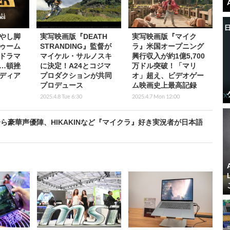
やし脚
実写映画版『DEATH
実写映画版『マイク
ゥーム
STRANDING』監督が
ラ』米国オープニング
ドラマ
マイケル・サルノスキ
興行収入が約1億5,700
…頓挫
に決定！A24とコジマ
万ドル突破！「マリ
ディア
プロダクションが共同
オ」超え、ビデオゲー
プロデュース
ム映画史上最高記録
2025.4.8 Tue 6:30
2025.4.7 Mon 12:00
豪華声優陣、HIKAKINなど『マイクラ』好き実況者が日本語