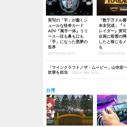
実写の「手」が蠢くシ
「数千万ドル費
ュールな怪奇カード
本未完成」『ト
ADV『萬手一体』リリ
レイダー』実写
ース―目も鼻も口も
企画に暗雲の噂
「手」になった悪夢の
したと報じるメ
世界
も
2025.4.22 Tue 19:03
2025.4.11 Fri 20:56
「マインクラフト／ザ・ムービー」山寺宏一ら
吹替を担当
2025.4.7 Mon 10:13
台湾