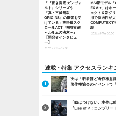
「『蒼き雷霆 ガンヴォ
MSI新モデル「C
ルト』シリーズや
EX AI+」はホ
『真・三國無双
ェクト＆新グリ
ORIGINS』の影響を受
用で快適性が大
けている」爽快横スク
COMPUTEX
ロールACT『機核覚醒
験
～ルルムの決意～』
2026.6.9 Tue 20:00
【開発者インタビュ
ー】
2026.7.2 Thu 17:30
連載・特集 アクセスランキ
実は「若者ほど著作権意
著作権協会のイベントで
「嘘はつけない。本作は
『Lies of P：コンプリ