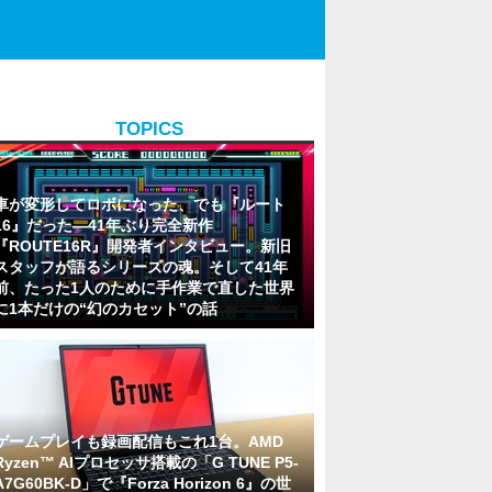
TOPICS
車が変形してロボになった、でも『ルート
16』だった―41年ぶり完全新作
『ROUTE16R』開発者インタビュー。新旧
スタッフが語るシリーズの魂。そして41年
前、たった1人のために手作業で直した世界
に1本だけの“幻のカセット”の話
ゲームプレイも録画配信もこれ1台。AMD
Ryzen™ AIプロセッサ搭載の「G TUNE P5-
A7G60BK-D」で『Forza Horizon 6』の世