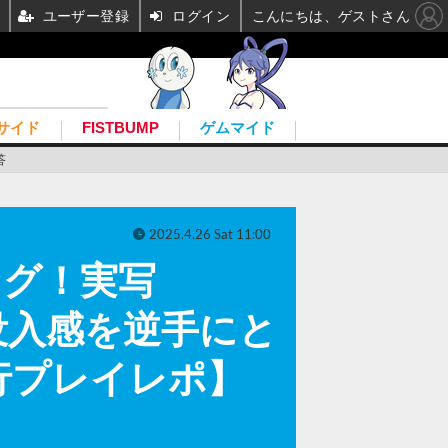
ユーザー登録
ログイン
こんにちは、ゲストさん
サイド
FISTBUMP
ゲムマイド
答
2025.4.26 Sat 11:00
ャグ！実写
没入感を逆手にと
行プレイレポ】