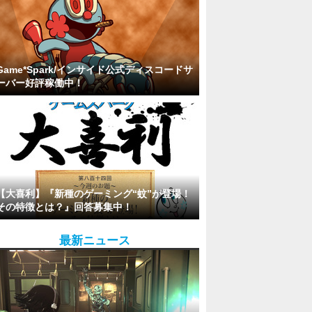
Game*Spark/インサイド公式ディスコードサ
ーバー好評稼働中！
【大喜利】『新種のゲーミング“蚊”が登場！
その特徴とは？』回答募集中！
最新ニュース