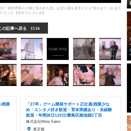
ADV『異世界帰りの僕と失われた恋』は没入感を逆手にとり“笑わせてくれるラ
メ”だった【先行プレイレポ】
この記事へ戻る
15/16
/残業
「27卒」ゲーム開発サポート正社員/残業少な
め・エンタメ好き歓迎・育休実績あり・未経験
歓迎・年間休日125日/豊島区南池袋2丁目
株式会社Meta Sales
東京都