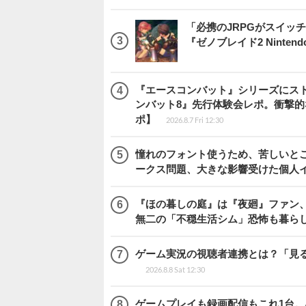
「必携のJRPGがスイッ
『ゼノブレイド2 Nintendo S
『エースコンバット』シリーズにス
ンバット8』先行体験会レポ。衝撃
ポ】
2026.8.7 Fri 12:30
憧れのフォント使うため、苦しいとこ
ークス問題、大きな影響受けた個人
『ほの暮しの庭』は『夜廻』ファン、
無二の「不穏生活シム」恐怖も暮ら
ゲーム実況の視聴者連携とは？「見るだ
2026.8.8 Sat 12:30
ゲームプレイも録画配信もこれ1台。AMD 