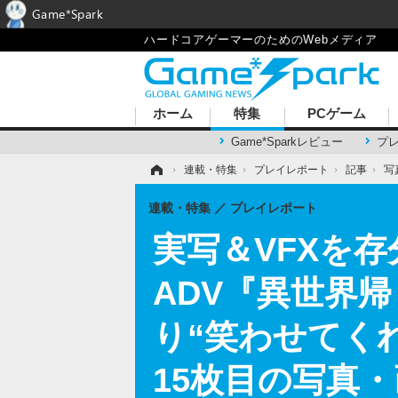
Game*Spark
ハードコアゲーマーのためのWebメディア
ホーム
特集
PCゲーム
Game*Sparkレビュー
プ
ホーム
›
連載・特集
›
プレイレポート
›
記事
›
写
連載・特集
プレイレポート
実写＆VFXを
ADV『異世界
り“笑わせてく
15枚目の写真