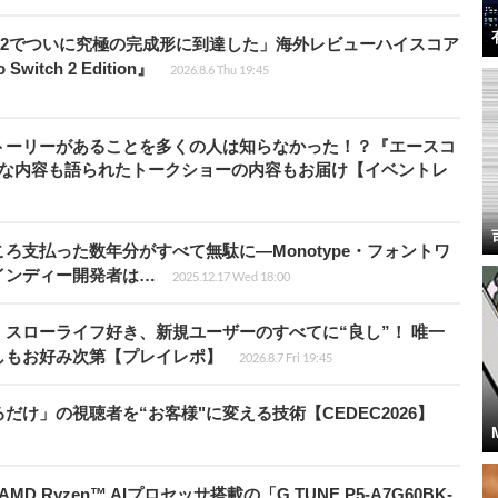
チ2でついに究極の完成形に到達した」海外レビューハイスコア
witch 2 Edition』
2026.8.6 Thu 19:45
トーリーがあることを多くの人は知らなかった！？『エースコ
的な内容も語られたトークショーの内容もお届け【イベントレ
ろ支払った数年分がすべて無駄に―Monotype・フォントワ
インディー開発者は…
2025.12.17 Wed 18:00
スローライフ好き、新規ユーザーのすべてに“良し”！ 唯一
しもお好み次第【プレイレポ】
2026.8.7 Fri 19:45
け」の視聴者を“お客様"に変える技術【CEDEC2026】
Ryzen™ AIプロセッサ搭載の「G TUNE P5-A7G60BK-