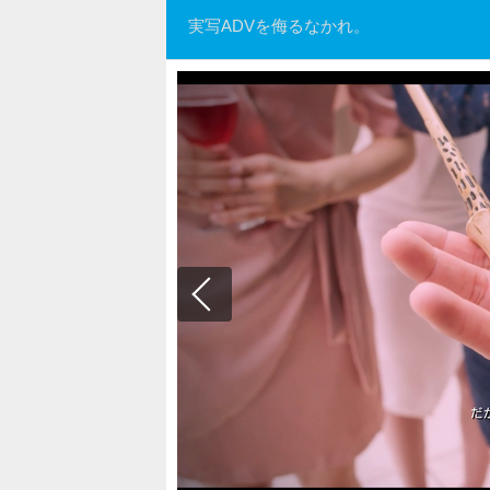
実写ADVを侮るなかれ。