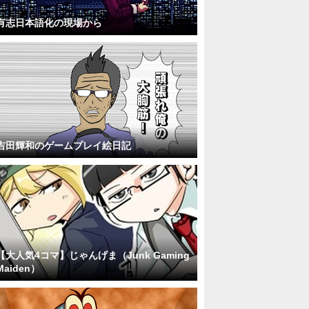
有志日本語化の現場から
吉田輝和のゲームプレイ絵日記
【大人気4コマ】じゃんげま（Junk Gaming
Maiden）