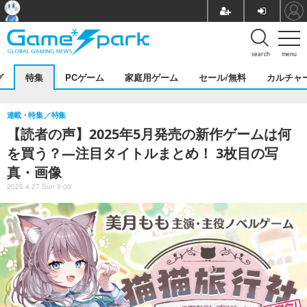
search
menu
グ
特集
PCゲーム
家庭用ゲーム
セール/無料
カルチャ
連載・特集
特集
【読者の声】2025年5月発売の新作ゲームは何
を買う？―注目タイトルまとめ！ 3枚目の写
真・画像
2025.4.27 Sun 9:00