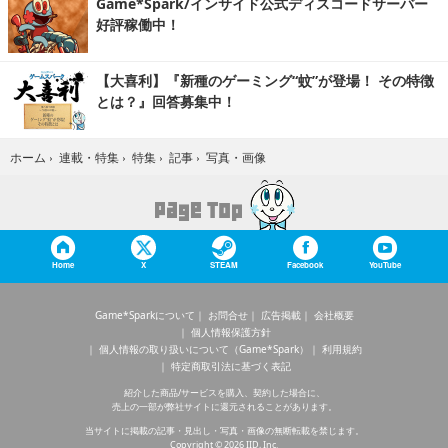
Game*Spark/インサイド公式ディスコードサーバー
好評稼働中！
【大喜利】『新種のゲーミング“蚊”が登場！ その特徴
とは？』回答募集中！
写真・画像
ホーム
›
連載・特集
›
特集
›
記事
›
Home
X
STEAM
Facebook
YouTube
Game*Sparkについて
お問合せ
広告掲載
会社概要
個人情報保護方針
個人情報の取り扱いについて（Game*Spark）
利用規約
特定商取引法に基づく表記
紹介した商品/サービスを購入、契約した場合に、
売上の一部が弊社サイトに還元されることがあります。
当サイトに掲載の記事・見出し・写真・画像の無断転載を禁じます。
Copyright © 2026 IID, Inc.