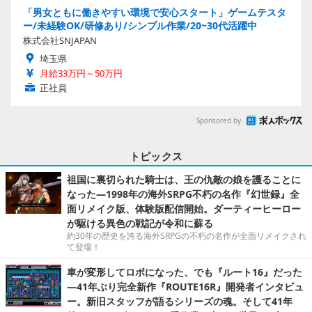
「男女ともに働きやすい環境で安心スタート」ゲームテスタ
ー/未経験OK/研修あり/シンプル作業/20~30代活躍中
株式会社SNJAPAN
埼玉県
月給33万円～50万円
正社員
Sponsored by
トピックス
祖国に裏切られた騎士は、王の仇敵の娘を護ることに
なった―1998年の海外SRPG不朽の名作『幻世録』全
面リメイク版、体験版配信開始。ダーティーヒーロー
が駆ける異色の戦記が令和に蘇る
約30年の歴史を誇る海外SRPGの不朽の名作が全面リメイクされ
て登場！
車が変形してロボになった、でも『ルート16』だった
―41年ぶり完全新作『ROUTE16R』開発者インタビュ
ー。新旧スタッフが語るシリーズの魂。そして41年