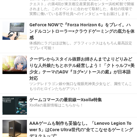
クエスト」の第4回が東京都立産業貿易センター浜松町館で開催
されました。このイベントに合わせて取材した、各社の現場で
実際に働いている若手社員へのインタビューをお届けします。
GeForce NOWで『Forza Horizon 6』をプレイ。ハ
ンドルコントローラー×クラウドゲーミングの底力を体
感
体感的にラグはほぼ無し。グラフィックスはもちろん最高設定
でプレイ可能！
クーデレからスタイル抜群お姉さんまでよりどりみど
りな人外娘たちとホテル経営しよう！「クトゥルフ×美
少女」テーマのADV『ヨグ=ソトースの庭』が日本語
対応
ツンデレドラゴン娘や無口な複眼死神美少女など、属性てんこ
もりのヒロインたちがアツい！
ゲームコマースの最前線ーXsolla特集
Xsollaの最新情報はこちらから！
AAAゲームも制作も妥協なし。「Lenovo Legion To
wer 5」はCore Ultra世代の“全てこなせるゲーミング
デスクトップ”