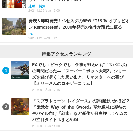
連載・特集
2024.12.29 Sun 12:00
発表＆即時発売！ベセスダのRPG『TES IV:オブリビオ
ン Remastered』2006年発売の名作が現代に蘇る
PC
2025.4.23 Wed 0:12
特集アクセスランキング
EAでもエピックでも、仕事が終われば『スパロボ』
の時間だった―『スーパーロボット大戦Z』シリー
ズを遊び尽くした思い出と、リマスターへの喜び
【オリーさんのロボゲーコラム】
2026.8.9 Sun 17:15
『スプラトゥーン レイダース』の評価はいかほど？
『鬼武者 Way of the Sword』聖地巡礼に期待の
モバイル向け『幻水』など新作が目白押し！ゲムス
パ注目タイトルまとめ#4
2026.8.9 Sun 11:00