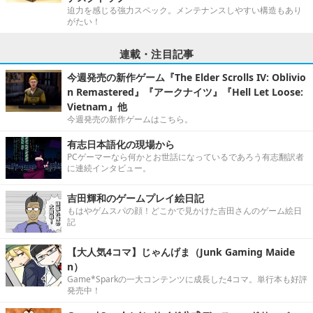
迫力を感じる強力スペック。メンテナンスしやすい構造もあり
がたい！
連載・注目記事
今週発売の新作ゲーム『The Elder Scrolls IV: Oblivio
n Remastered』『アークナイツ』『Hell Let Loose:
Vietnam』他
今週発売の新作ゲームはこちら。
有志日本語化の現場から
PCゲーマーなら何かとお世話になっているであろう有志翻訳者
に連続インタビュー。
吉田輝和のゲームプレイ絵日記
もはやゲムスパの顔！どこかで見かけた吉田さんのゲーム絵日
記
【大人気4コマ】じゃんげま（Junk Gaming Maide
n）
Game*Sparkの一大コンテンツに成長した4コマ。単行本も好評
発売中！