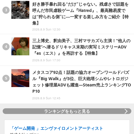
好き勝手暴れ回る“だけ”じゃない。残虐さで話題を
呼んだ市民虐殺ゲーム『Hatred』、最高難易度で
は“狩られる側”に―一変する楽しみ方をご紹介【特
集】
2026.8.9 Sun 12:30
三上博史、釈由美子、三村マサカズら主演！“他人の
記憶”へ潜るドリキャス末期の実写ミステリーADV
『es（エス）』を再訪する【特集】
2026.8.9 Sun 17:00
メタスコア92点！話題の協力オープンワールドパズ
ル『Big Walk』が3位、巨大砲塔シムやレトロガジ
ェット修理屋ADVも躍進―Steam売上ランキングTO
P10
2026.8.9 Sun 12:45
ランキングをもっと見る
「ゲーム開発 」エンヴァイロメントアーティスト