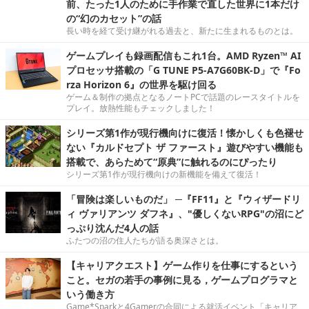
前、たった1人のために手作業で直した世界に1本だけ
の“幻のカセット”の話
長い時を経て受け継がれる過去と、新たに生まれるものとは。
ゲームプレイも録画配信もこれ1台。AMD Ryzen™ AI
プロセッサ搭載の「G TUNE P5-A7G60BK-D」で『Fo
rza Horizon 6』の世界を駆け回る
ゲーム＆制作の拠点となるノートPCで話題のレースタイトルを
プレイ。放熱性能もチェックしました！
シリーズ第1作が現行機向けに復活！懐かしくも色褪せ
ない『カルドセプト ザ ファースト』遊びやすい機能も
搭載で、あらためて“原典”に触れるのにぴったり
シリーズ第1作が現行機向けの新機能を備えて復活！
「冒険は楽しいものだ」 ─『FF11』と『ウィザードリ
ィ ヴァリアンツ ダフネ』、"優しくないRPG"の沼にど
っぷり沈んだ4人の話
ふたつの沼の住人たちが語る奥深さとは。
【キャリアクエスト】ゲーム作りを仕事にするという
こと。セガの若手の事例に見る，ゲームプログラマと
いう働き方
Game*Sparkと4Gamerの合同による就活イベント「キャリア