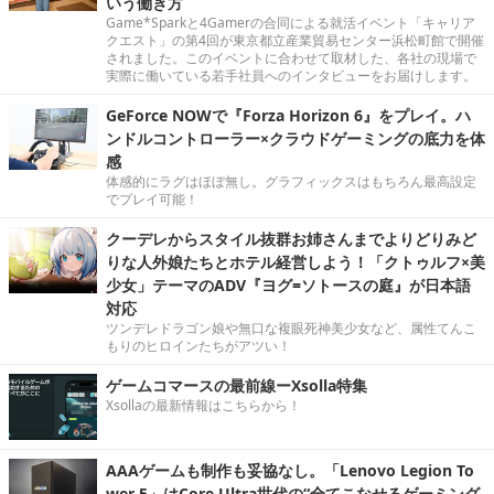
いう働き方
Game*Sparkと4Gamerの合同による就活イベント「キャリア
クエスト」の第4回が東京都立産業貿易センター浜松町館で開催
されました。このイベントに合わせて取材した、各社の現場で
実際に働いている若手社員へのインタビューをお届けします。
GeForce NOWで『Forza Horizon 6』をプレイ。ハ
ンドルコントローラー×クラウドゲーミングの底力を体
感
体感的にラグはほぼ無し。グラフィックスはもちろん最高設定
でプレイ可能！
クーデレからスタイル抜群お姉さんまでよりどりみど
りな人外娘たちとホテル経営しよう！「クトゥルフ×美
少女」テーマのADV『ヨグ=ソトースの庭』が日本語
対応
ツンデレドラゴン娘や無口な複眼死神美少女など、属性てんこ
もりのヒロインたちがアツい！
ゲームコマースの最前線ーXsolla特集
Xsollaの最新情報はこちらから！
AAAゲームも制作も妥協なし。「Lenovo Legion To
wer 5」はCore Ultra世代の“全てこなせるゲーミング