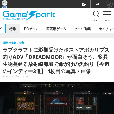
search
menu
グ
特集
PCゲーム
家庭用ゲーム
セール/無料
カルチャ
連載・特集
特集
ラブクラフトに影響受けたポストアポカリプス
釣りADV『DREADMOOR』が面白そう。変異
生物蔓延る放射線海域で命がけの魚釣り【今週
のインディー3選】 4枚目の写真・画像
2025.4.27 Sun 11:00