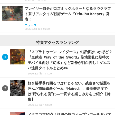
プレイヤー自身がコズミックホラーとなるラヴクラフ
ト系リアルタイム戦術ゲーム『Cthulhu Keeper』発
表！
ニュース
2025.2.18 Tue 16:30
特集アクセスランキング
『スプラトゥーン レイダース』の評価はいかほど？
『鬼武者 Way of the Sword』聖地巡礼に期待の
モバイル向け『幻水』など新作が目白押し！ゲムス
パ注目タイトルまとめ#4
2026.8.9 Sun 11:00
好き勝手暴れ回る“だけ”じゃない。残虐さで話題を
呼んだ市民虐殺ゲーム『Hatred』、最高難易度で
は“狩られる側”に―一変する楽しみ方をご紹介【特
集】
2026.8.9 Sun 12:30
メタスコア92点！話題の協力オープンワールドパズ