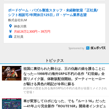
ボードゲーム・パズル製造スタッフ・未経験歓迎「正社員/
シフト相談可/年間休日125日」IT・ゲーム業界志望
株式会社ELM
神奈川県
月給26万2,300円～39万円
正社員
Sponsored by
トピックス
祖国に裏切られた騎士は、王の仇敵の娘を護ることに
なった―1998年の海外SRPG不朽の名作『幻世録』全
面リメイク版、体験版配信開始。ダーティーヒーロー
が駆ける異色の戦記が令和に蘇る
約30年の歴史を誇る海外SRPGの不朽の名作が全面リメイクされ
て登場！
車が変形してロボになった、でも『ルート16』だった
―41年ぶり完全新作『ROUTE16R』開発者インタビュ