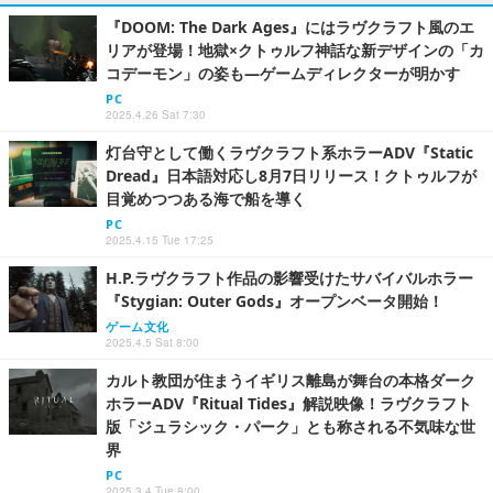
『DOOM: The Dark Ages』にはラヴクラフト風のエ
リアが登場！地獄×クトゥルフ神話な新デザインの「カ
コデーモン」の姿も―ゲームディレクターが明かす
PC
2025.4.26 Sat 7:30
灯台守として働くラヴクラフト系ホラーADV『Static
Dread』日本語対応し8月7日リリース！クトゥルフが
目覚めつつある海で船を導く
PC
2025.4.15 Tue 17:25
H.P.ラヴクラフト作品の影響受けたサバイバルホラー
『Stygian: Outer Gods』オープンベータ開始！
ゲーム文化
2025.4.5 Sat 8:00
カルト教団が住まうイギリス離島が舞台の本格ダーク
ホラーADV『Ritual Tides』解説映像！ラヴクラフト
版「ジュラシック・パーク」とも称される不気味な世
界
PC
2025.3.4 Tue 8:00