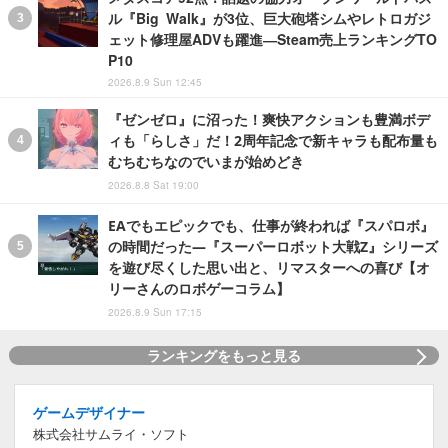
ル『Big Walk』が3位、巨大砲塔シムやレトロガジ
ェット修理屋ADVも躍進―Steam売上ランキングTO
P10
2026.8.9 Sun 12:45
『ゼンゼロ』に沼った！爽快アクションも豊満ボデ
ィも「らしさ」だ！2周年記念で新キャラも配布量も
むちむちなのでいまが始めどき
2026.8.8 Sat 19:00
EAでもエピックでも、仕事が終われば『スパロボ』
の時間だった―『スーパーロボット大戦Z』シリーズ
を遊び尽くした思い出と、リマスターへの喜び【オ
リーさんのロボゲーコラム】
2026.8.9 Sun 17:15
ランキングをもっと見る
ゲームデザイナー
株式会社サムライ・ソフト