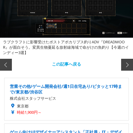
ラブクラフトに影響受けたポストアポカリプス釣りADV『DREADMOO
R』が面白そう。変異生物蔓延る放射線海域で命がけの魚釣り【今週のイ
ンディー3選】
この記事へ戻る
営業その他/ゲーム開発会社/週1日在宅あり/ピタッと17時ま
で/東京都/渋谷区
株式会社スタッフサービス
東京都
時給1,900円～
ゲーム向けUIデザイナーアシスタント「正社員」IT・デザイ