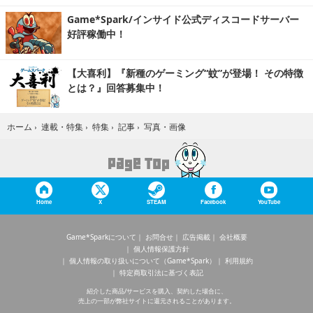
Game*Spark/インサイド公式ディスコードサーバー
好評稼働中！
【大喜利】『新種のゲーミング“蚊”が登場！ その特徴
とは？』回答募集中！
写真・画像
ホーム
›
連載・特集
›
特集
›
記事
›
Home
X
STEAM
Facebook
YouTube
Game*Sparkについて
お問合せ
広告掲載
会社概要
個人情報保護方針
個人情報の取り扱いについて（Game*Spark）
利用規約
特定商取引法に基づく表記
紹介した商品/サービスを購入、契約した場合に、
売上の一部が弊社サイトに還元されることがあります。