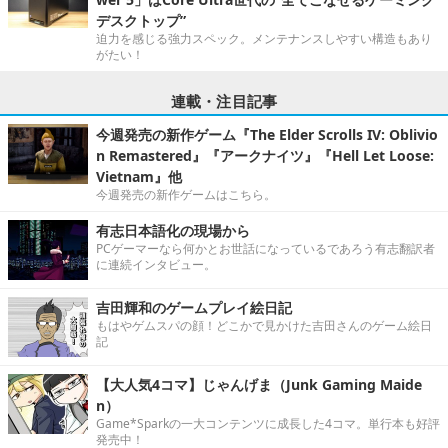
デスクトップ”
迫力を感じる強力スペック。メンテナンスしやすい構造もあり
がたい！
連載・注目記事
今週発売の新作ゲーム『The Elder Scrolls IV: Oblivio
n Remastered』『アークナイツ』『Hell Let Loose:
Vietnam』他
今週発売の新作ゲームはこちら。
有志日本語化の現場から
PCゲーマーなら何かとお世話になっているであろう有志翻訳者
に連続インタビュー。
吉田輝和のゲームプレイ絵日記
もはやゲムスパの顔！どこかで見かけた吉田さんのゲーム絵日
記
【大人気4コマ】じゃんげま（Junk Gaming Maide
n）
Game*Sparkの一大コンテンツに成長した4コマ。単行本も好評
発売中！