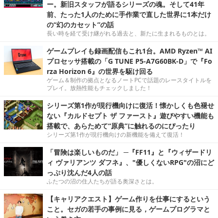
ー。新旧スタッフが語るシリーズの魂。そして41年
前、たった1人のために手作業で直した世界に1本だけ
の“幻のカセット”の話
長い時を経て受け継がれる過去と、新たに生まれるものとは。
ゲームプレイも録画配信もこれ1台。AMD Ryzen™ AI
プロセッサ搭載の「G TUNE P5-A7G60BK-D」で『Fo
rza Horizon 6』の世界を駆け回る
ゲーム＆制作の拠点となるノートPCで話題のレースタイトルを
プレイ。放熱性能もチェックしました！
シリーズ第1作が現行機向けに復活！懐かしくも色褪せ
ない『カルドセプト ザ ファースト』遊びやすい機能も
搭載で、あらためて“原典”に触れるのにぴったり
シリーズ第1作が現行機向けの新機能を備えて復活！
「冒険は楽しいものだ」 ─『FF11』と『ウィザードリ
ィ ヴァリアンツ ダフネ』、"優しくないRPG"の沼にど
っぷり沈んだ4人の話
ふたつの沼の住人たちが語る奥深さとは。
【キャリアクエスト】ゲーム作りを仕事にするという
こと。セガの若手の事例に見る，ゲームプログラマと