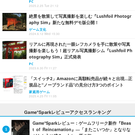
PC
2025.2.25 Tue 21:12
絶景を散策して写真撮影を楽しむ『Lushfoil Photogr
aphy Sim』新たな無料デモ版公開！
ゲーム文化
2024.6.12 Wed 15:30
リアルに再現された一眼レフカメラを手に散策や写真
撮影を楽しもう！超リアル写真撮影シム『Lushfoil Ph
otography Sim』正式発表
PC
2023.6.30 Fri 11:27
「スイッチ2」Amazonに高額転売品が続々と出現…正
規品と“ノーブランド品”の見分け方3つのポイント
家庭用ゲーム
2025.4.25 Fri 11:05
Game*Sparkレビューアクセスランキング
Game*Sparkレビュー：ゲームフリーク新作『Beas
t of Reincarnation』―「またこいつか」となりな