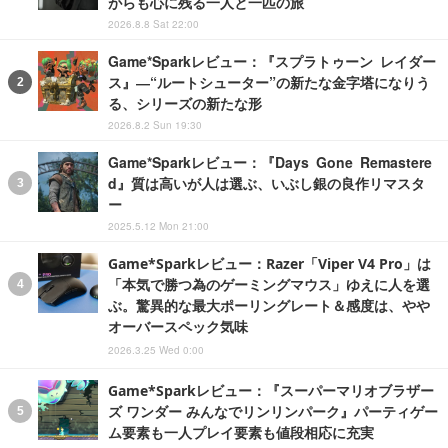
がらも心に残る一人と一匹の旅
2026.8.8 Sat 22:00
Game*Sparkレビュー：『スプラトゥーン レイダー
ス』―“ルートシューター”の新たな金字塔になりう
る、シリーズの新たな形
2026.8.2 Sun 19:30
Game*Sparkレビュー：『Days Gone Remastere
d』質は高いが人は選ぶ、いぶし銀の良作リマスタ
ー
2025.5.12 Mon 21:00
Game*Sparkレビュー：Razer「Viper V4 Pro」は
「本気で勝つ為のゲーミングマウス」ゆえに人を選
ぶ。驚異的な最大ポーリングレート＆感度は、やや
オーバースペック気味
2026.3.25 Wed 0:00
Game*Sparkレビュー：『スーパーマリオブラザー
ズ ワンダー みんなでリンリンパーク』パーティゲー
ム要素も一人プレイ要素も値段相応に充実