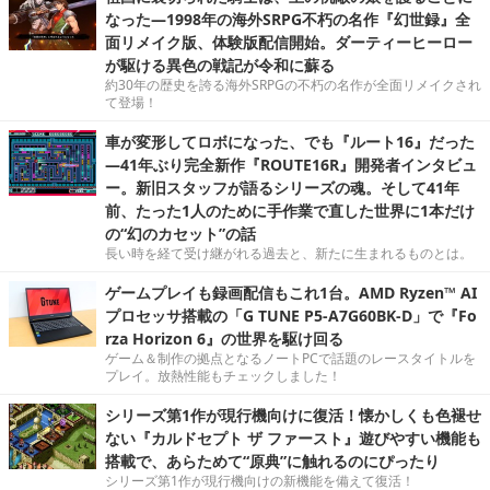
なった―1998年の海外SRPG不朽の名作『幻世録』全
面リメイク版、体験版配信開始。ダーティーヒーロー
が駆ける異色の戦記が令和に蘇る
約30年の歴史を誇る海外SRPGの不朽の名作が全面リメイクされ
て登場！
車が変形してロボになった、でも『ルート16』だった
―41年ぶり完全新作『ROUTE16R』開発者インタビュ
ー。新旧スタッフが語るシリーズの魂。そして41年
前、たった1人のために手作業で直した世界に1本だけ
の“幻のカセット”の話
長い時を経て受け継がれる過去と、新たに生まれるものとは。
ゲームプレイも録画配信もこれ1台。AMD Ryzen™ AI
プロセッサ搭載の「G TUNE P5-A7G60BK-D」で『Fo
rza Horizon 6』の世界を駆け回る
ゲーム＆制作の拠点となるノートPCで話題のレースタイトルを
プレイ。放熱性能もチェックしました！
シリーズ第1作が現行機向けに復活！懐かしくも色褪せ
ない『カルドセプト ザ ファースト』遊びやすい機能も
搭載で、あらためて“原典”に触れるのにぴったり
シリーズ第1作が現行機向けの新機能を備えて復活！