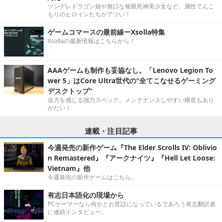
ツンデレドラゴン娘や無口な複眼死神美少女など、属性てんこ
もりのヒロインたちがアツい！
ゲームコマースの最前線ーXsolla特集
Xsollaの最新情報はこちらから！
AAAゲームも制作も妥協なし。「Lenovo Legion To
wer 5」はCore Ultra世代の“全てこなせるゲーミング
デスクトップ”
迫力を感じる強力スペック。メンテナンスしやすい構造もあり
がたい！
連載・注目記事
今週発売の新作ゲーム『The Elder Scrolls IV: Oblivio
n Remastered』『アークナイツ』『Hell Let Loose:
Vietnam』他
今週発売の新作ゲームはこちら。
有志日本語化の現場から
PCゲーマーなら何かとお世話になっているであろう有志翻訳者
に連続インタビュー。