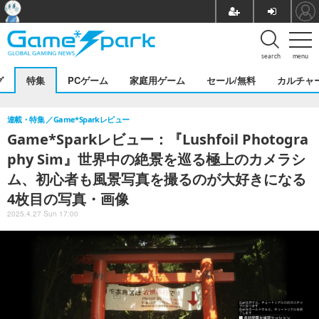
search
menu
グ
特集
PCゲーム
家庭用ゲーム
セール/無料
カルチャ
連載・特集
Game*Sparkレビュー
Game*Sparkレビュー：『Lushfoil Photogra
phy Sim』世界中の絶景を巡る極上のカメラシ
ム、初心者も風景写真を撮るのが大好きになる
4枚目の写真・画像
2025.4.27 Sun 17:00