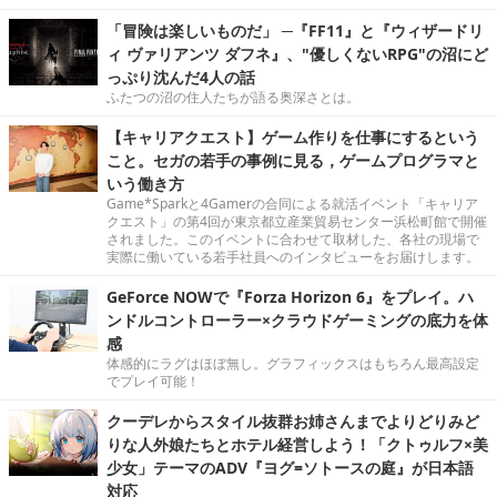
「冒険は楽しいものだ」 ─『FF11』と『ウィザードリ
ィ ヴァリアンツ ダフネ』、"優しくないRPG"の沼にど
っぷり沈んだ4人の話
ふたつの沼の住人たちが語る奥深さとは。
【キャリアクエスト】ゲーム作りを仕事にするという
こと。セガの若手の事例に見る，ゲームプログラマと
いう働き方
Game*Sparkと4Gamerの合同による就活イベント「キャリア
クエスト」の第4回が東京都立産業貿易センター浜松町館で開催
されました。このイベントに合わせて取材した、各社の現場で
実際に働いている若手社員へのインタビューをお届けします。
GeForce NOWで『Forza Horizon 6』をプレイ。ハ
ンドルコントローラー×クラウドゲーミングの底力を体
感
体感的にラグはほぼ無し。グラフィックスはもちろん最高設定
でプレイ可能！
クーデレからスタイル抜群お姉さんまでよりどりみど
りな人外娘たちとホテル経営しよう！「クトゥルフ×美
少女」テーマのADV『ヨグ=ソトースの庭』が日本語
対応