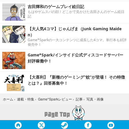
吉田輝和のゲームプレイ絵日記
もはやゲムスパの顔！どこかで見かけた吉田さんのゲーム絵日
記
【大人気4コマ】じゃんげま（Junk Gaming Maide
n）
Game*Sparkの一大コンテンツに成長した4コマ。単行本も好評
発売中！
Game*Spark/インサイド公式ディスコードサーバー
好評稼働中！
【大喜利】『新種のゲーミング“蚊”が登場！ その特徴
とは？』回答募集中！
写真・画像
ホーム
›
連載・特集
›
Game*Sparkレビュー
›
記事
›