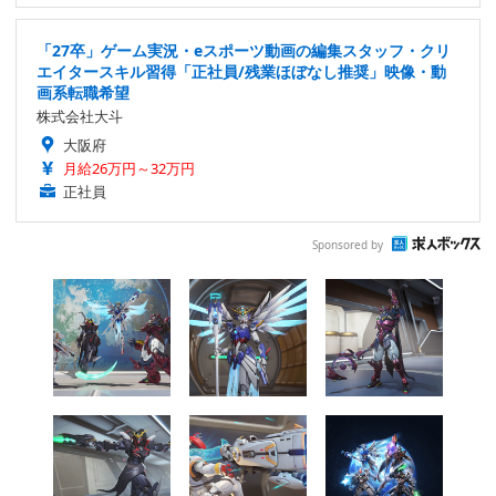
「27卒」ゲーム実況・eスポーツ動画の編集スタッフ・クリ
エイタースキル習得「正社員/残業ほぼなし推奨」映像・動
画系転職希望
株式会社大斗
大阪府
月給26万円～32万円
正社員
Sponsored by