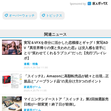
Sponsored by
オーバーウォッチ
トピックス
関連ニュース
実写＆VFXを存分に活かした恋模様とギャグ！実写AD
V『異世界帰りの僕と失われた恋』は没入感を逆手に
とり“笑わせてくれるラブコメ”だった【先行プレイレ
ポ】
連載・特集
2025.4.26 Sat 11:00
「スイッチ2」Amazonに高額転売品が続々と出現…正
規品と“ノーブランド品”の見分け方3つのポイント
家庭用ゲーム
2025.4.25 Fri 11:05
マイニンテンドーストア「スイッチ 2」第2回抽選販売
日程が一部変更！終了日が前倒し
家庭用ゲーム