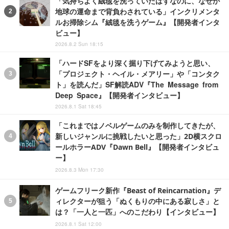
「気持ちよく絨毯を洗っていたはずなのに、なぜか
地球の運命まで背負わされている」インクリメンタ
ルお掃除シム『絨毯を洗うゲーム』【開発者インタ
ビュー】
2026.8.2 Sun 18:15
「ハードSFをより深く掘り下げてみようと思い、
「プロジェクト・ヘイル・メアリー」や「コンタク
ト」を読んだ」SF解読ADV『The Message from
Deep Space』【開発者インタビュー】
2026.8.1 Sat 18:45
「これまではノベルゲームのみを制作してきたが、
新しいジャンルに挑戦したいと思った」2D横スクロ
ールホラーADV『Dawn Bell』【開発者インタビュ
ー】
2026.8.3 Mon 17:30
ゲームフリーク新作『Beast of Reincarnation』デ
ィレクターが狙う「ぬくもりの中にある寂しさ」と
は？「一人と一匹」へのこだわり【インタビュー】
2026.8.1 Sat 12:00