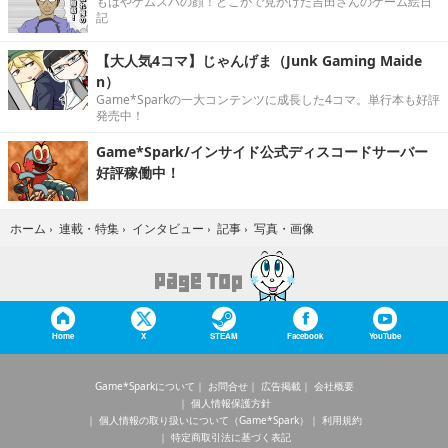
もはやゲムスパの顔！どこかで見かけた吉田さんのゲーム絵日
記
【大人気4コマ】じゃんげま（Junk Gaming Maide
n）
Game*Sparkの一大コンテンツに成長した4コマ。単行本も好評
発売中！
Game*Spark/インサイド公式ディスコードサーバー
好評稼働中！
写真・画像
ホーム
›
連載・特集
›
インタビュー
›
記事
›
Home
X
STEAM
Facebook
YouTube
Game*Sparkについて
お問合せ
広告掲載
会社概要
個人情報保護方針
個人情報の取り扱いについて（Game*Spark）
利用規約
特定商取引法に基づく表記