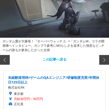
ガンダム愛が大爆発！『オーバーウォッチ 2』×「ガンダムW」コラボ開
発陣へインタビュー。ガンプラ参考にMSらしさを追求した熱意など…チ
ームの誰もが参加したがった企画
この記事へ戻る
未経験採用枠/ゲームのQAエンジニア/研修制度充実/年間休
日125日以上
株式会社RK
東京都
月給30万円～50万円
正社員