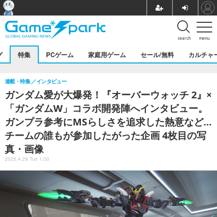
search
menu
グ
特集
PCゲーム
家庭用ゲーム
セール/無料
カルチャ
連載・特集
インタビュー
ガンダム愛が大爆発！『オーバーウォッチ 2』×
「ガンダムW」コラボ開発陣へインタビュー。
ガンプラ参考にMSらしさを追求した熱意など…
チームの誰もが参加したがった企画 4枚目の写
真・画像
2025.4.29 Tue 1:00