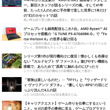
ー。新旧スタッフが語るシリーズの魂。そして41年
前、たった1人のために手作業で直した世界に1本だけ
の“幻のカセット”の話
長い時を経て受け継がれる過去と、新たに生まれるものとは。
ゲームプレイも録画配信もこれ1台。AMD Ryzen™ AI
プロセッサ搭載の「G TUNE P5-A7G60BK-D」で『Fo
rza Horizon 6』の世界を駆け回る
ゲーム＆制作の拠点となるノートPCで話題のレースタイトルを
プレイ。放熱性能もチェックしました！
シリーズ第1作が現行機向けに復活！懐かしくも色褪せ
ない『カルドセプト ザ ファースト』遊びやすい機能も
搭載で、あらためて“原典”に触れるのにぴったり
シリーズ第1作が現行機向けの新機能を備えて復活！
「冒険は楽しいものだ」 ─『FF11』と『ウィザードリ
ィ ヴァリアンツ ダフネ』、"優しくないRPG"の沼にど
っぷり沈んだ4人の話
ふたつの沼の住人たちが語る奥深さとは。
【キャリアクエスト】ゲーム作りを仕事にするという
こと。セガの若手の事例に見る，ゲームプログラマと