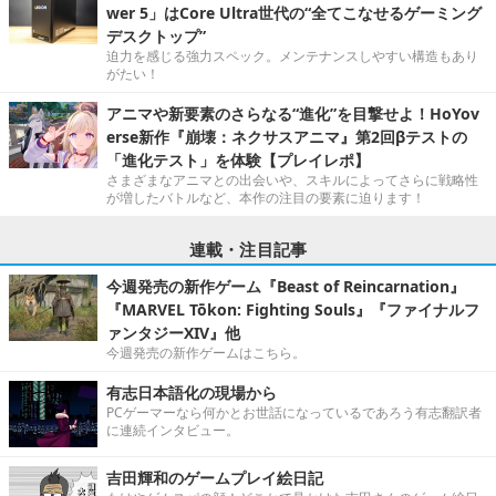
wer 5」はCore Ultra世代の“全てこなせるゲーミング
デスクトップ”
迫力を感じる強力スペック。メンテナンスしやすい構造もあり
がたい！
アニマや新要素のさらなる“進化”を目撃せよ！HoYov
erse新作『崩壊：ネクサスアニマ』第2回βテストの
「進化テスト」を体験【プレイレポ】
さまざまなアニマとの出会いや、スキルによってさらに戦略性
が増したバトルなど、本作の注目の要素に迫ります！
連載・注目記事
今週発売の新作ゲーム『Beast of Reincarnation』
『MARVEL Tōkon: Fighting Souls』『ファイナルフ
ァンタジーXIV』他
今週発売の新作ゲームはこちら。
有志日本語化の現場から
PCゲーマーなら何かとお世話になっているであろう有志翻訳者
に連続インタビュー。
吉田輝和のゲームプレイ絵日記