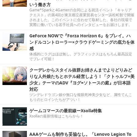
いう働き方
Game*Sparkと4Gamerの合同による就活イベント「キャリア
クエスト」の第4回が東京都立産業貿易センター浜松町館で開催
されました。このイベントに合わせて取材した、各社の現場で
実際に働いている若手社員へのインタビューをお届けします。
GeForce NOWで『Forza Horizon 6』をプレイ。ハ
ンドルコントローラー×クラウドゲーミングの底力を体
感
体感的にラグはほぼ無し。グラフィックスはもちろん最高設定
でプレイ可能！
クーデレからスタイル抜群お姉さんまでよりどりみど
りな人外娘たちとホテル経営しよう！「クトゥルフ×美
少女」テーマのADV『ヨグ=ソトースの庭』が日本語
対応
ツンデレドラゴン娘や無口な複眼死神美少女など、属性てんこ
もりのヒロインたちがアツい！
ゲームコマースの最前線ーXsolla特集
Xsollaの最新情報はこちらから！
AAAゲームも制作も妥協なし。「Lenovo Legion To