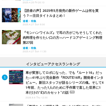
2025.4.25 Fri 20:13
【読者の声】2025年5月発売の新作ゲームは何を買
う？―注目タイトルまとめ！
連載・特集
2025.4.27 Sun 9:00
『モンハンワイルズ』で耳の方がごちそうしてくれた
肉料理を作りたい口の方―ハードコアゲーミング料理
第27回
連載・特集
2025.4.27 Sun 11:30
インタビューアクセスランキング
車が変形してロボになった、でも『ルート16』だっ
た―41年ぶり完全新作『ROUTE16R』開発者インタ
ビュー。新旧スタッフが語るシリーズの魂。そして4
1年前、たった1人のために手作業で直した世界に1
本だけの“幻のカセット”の話
PR
2026.8.6 Thu 12:00