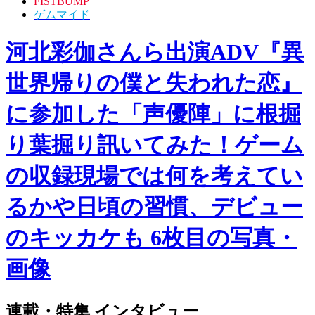
FISTBUMP
ゲムマイド
河北彩伽さんら出演ADV『異
世界帰りの僕と失われた恋』
に参加した「声優陣」に根掘
り葉掘り訊いてみた！ゲーム
の収録現場では何を考えてい
るかや日頃の習慣、デビュー
のキッカケも 6枚目の写真・
画像
連載・特集
インタビュー