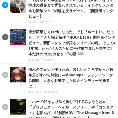
地球の運命まで背負わされている」インクリメンタ
ルお掃除シム『絨毯を洗うゲーム』【開発者インタ
ビュー】
2026.8.2 Sun 18:15
車が変形してロボになった、でも『ルート16』だっ
た―41年ぶり完全新作『ROUTE16R』開発者インタ
ビュー。新旧スタッフが語るシリーズの魂。そして4
1年前、たった1人のために手作業で直した世界に1
本だけの“幻のカセット”の話
PR
2026.8.6 Thu 12:00
憧れのフォント使うため、苦しいところ支払った数
年分がすべて無駄に―Monotype・フォントワーク
ス問題、大きな影響受けた個人インディー開発者
は…
2025.12.17 Wed 18:00
「ハードSFをより深く掘り下げてみようと思い、
「プロジェクト・ヘイル・メアリー」や「コンタク
ト」を読んだ」SF解読ADV『The Message from D