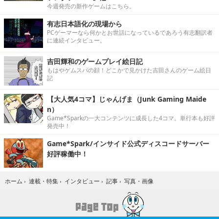
今週発売の新作ゲームはこちら。
有志日本語化の現場から
PCゲーマーなら何かとお世話になっているであろう有志翻訳者
に連続インタビュー。
吉田輝和のゲームプレイ絵日記
もはやゲムスパの顔！どこかで見かけた吉田さんのゲーム絵日
記
【大人気4コマ】じゃんげま（Junk Gaming Maide
n）
Game*Sparkの一大コンテンツに成長した4コマ。単行本も好評
発売中！
Game*Spark/インサイド公式ディスコードサーバー
好評稼働中！
写真・画像
ホーム
›
連載・特集
›
インタビュー
›
記事
›