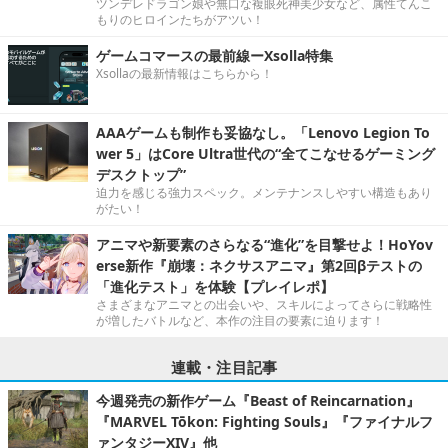
ツンデレドラゴン娘や無口な複眼死神美少女など、属性てんこ
もりのヒロインたちがアツい！
ゲームコマースの最前線ーXsolla特集
Xsollaの最新情報はこちらから！
AAAゲームも制作も妥協なし。「Lenovo Legion To
wer 5」はCore Ultra世代の“全てこなせるゲーミング
デスクトップ”
迫力を感じる強力スペック。メンテナンスしやすい構造もあり
がたい！
アニマや新要素のさらなる“進化”を目撃せよ！HoYov
erse新作『崩壊：ネクサスアニマ』第2回βテストの
「進化テスト」を体験【プレイレポ】
さまざまなアニマとの出会いや、スキルによってさらに戦略性
が増したバトルなど、本作の注目の要素に迫ります！
連載・注目記事
今週発売の新作ゲーム『Beast of Reincarnation』
『MARVEL Tōkon: Fighting Souls』『ファイナルフ
ァンタジーXIV』他