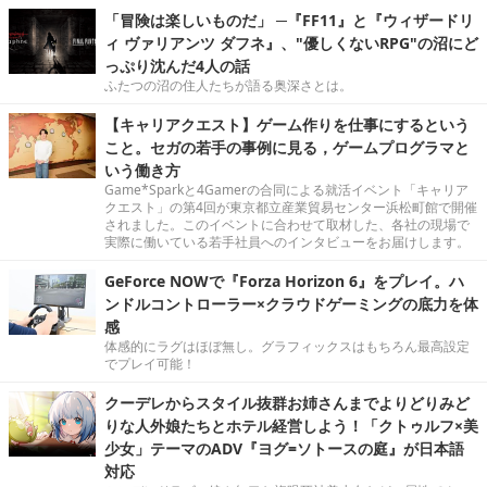
「冒険は楽しいものだ」 ─『FF11』と『ウィザードリ
ィ ヴァリアンツ ダフネ』、"優しくないRPG"の沼にど
っぷり沈んだ4人の話
ふたつの沼の住人たちが語る奥深さとは。
【キャリアクエスト】ゲーム作りを仕事にするという
こと。セガの若手の事例に見る，ゲームプログラマと
いう働き方
Game*Sparkと4Gamerの合同による就活イベント「キャリア
クエスト」の第4回が東京都立産業貿易センター浜松町館で開催
されました。このイベントに合わせて取材した、各社の現場で
実際に働いている若手社員へのインタビューをお届けします。
GeForce NOWで『Forza Horizon 6』をプレイ。ハ
ンドルコントローラー×クラウドゲーミングの底力を体
感
体感的にラグはほぼ無し。グラフィックスはもちろん最高設定
でプレイ可能！
クーデレからスタイル抜群お姉さんまでよりどりみど
りな人外娘たちとホテル経営しよう！「クトゥルフ×美
少女」テーマのADV『ヨグ=ソトースの庭』が日本語
対応