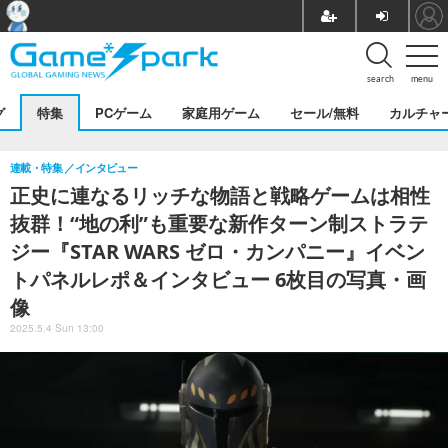
search
menu
グ
特集
PCゲーム
家庭用ゲーム
セール/無料
カルチャ
連載・特集
インタビュー
正史に連なるリッチな物語と戦略ゲームは相性
抜群！“地の利”も重要な新作ターン制ストラテ
ジー『STAR WARS ゼロ・カンパニー』イベン
トパネルレポ＆インタビュー 6枚目の写真・画
像
2025.5.4 Sun 13:00