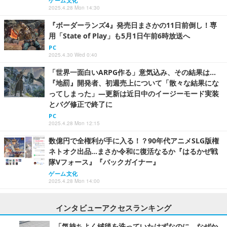
ゲーム文化
2025.4.28 Mon 14:30
『ボーダーランズ4』発売日まさかの11日前倒し！専
用「State of Play」も5月1日午前6時放送へ
PC
2025.4.30 Wed 0:40
「世界一面白いARPG作る」意気込み、その結果は…
『地罰』開発者、初週売上について「散々な結果にな
ってしまった」―更新は近日中のイージーモード実装
とバグ修正で終了に
PC
2025.4.28 Mon 12:15
数億円で全権利が手に入る！？90年代アニメSLG版権
ネトオク出品…まさか令和に復活なるか『はるかぜ戦
隊Vフォース』『バックガイナー』
ゲーム文化
2025.4.28 Mon 14:00
インタビューアクセスランキング
「気持ちよく絨毯を洗っていたはずなのに、なぜか