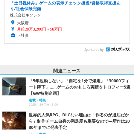
「土日祝休み」ゲームの表示チェック担当/資格取得支援あ
り/社会保険完備
株式会社キソシン
大阪府
月給29万3,200円～58万円
正社員
Sponsored by
関連ニュース
「5年起動しない」「自宅を1分で爆走」「30000フィ
ート降下」……ゲームのおもしろ実績＆トロフィー5選
【GW特別企画】
連載・特集
2025.4.29 Tue 13:00
世界的人気RPG、DLCない理由は「作るのが退屈だか
ら」制作チーム自身の満足度も重要なので―新作は20
30年までに発表予定