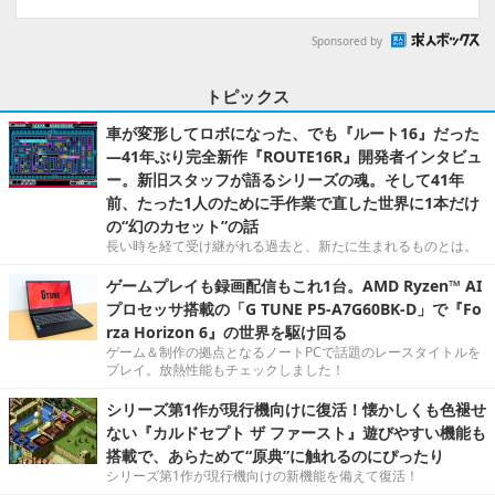
Sponsored by
トピックス
車が変形してロボになった、でも『ルート16』だった
―41年ぶり完全新作『ROUTE16R』開発者インタビュ
ー。新旧スタッフが語るシリーズの魂。そして41年
前、たった1人のために手作業で直した世界に1本だけ
の“幻のカセット”の話
長い時を経て受け継がれる過去と、新たに生まれるものとは。
ゲームプレイも録画配信もこれ1台。AMD Ryzen™ AI
プロセッサ搭載の「G TUNE P5-A7G60BK-D」で『Fo
rza Horizon 6』の世界を駆け回る
ゲーム＆制作の拠点となるノートPCで話題のレースタイトルを
プレイ。放熱性能もチェックしました！
シリーズ第1作が現行機向けに復活！懐かしくも色褪せ
ない『カルドセプト ザ ファースト』遊びやすい機能も
搭載で、あらためて“原典”に触れるのにぴったり
シリーズ第1作が現行機向けの新機能を備えて復活！