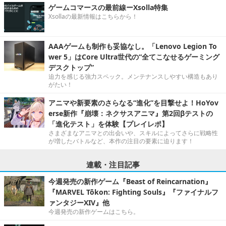
ゲームコマースの最前線ーXsolla特集
Xsollaの最新情報はこちらから！
AAAゲームも制作も妥協なし。「Lenovo Legion To
wer 5」はCore Ultra世代の“全てこなせるゲーミング
デスクトップ”
迫力を感じる強力スペック。メンテナンスしやすい構造もあり
がたい！
アニマや新要素のさらなる“進化”を目撃せよ！HoYov
erse新作『崩壊：ネクサスアニマ』第2回βテストの
「進化テスト」を体験【プレイレポ】
さまざまなアニマとの出会いや、スキルによってさらに戦略性
が増したバトルなど、本作の注目の要素に迫ります！
連載・注目記事
今週発売の新作ゲーム『Beast of Reincarnation』
『MARVEL Tōkon: Fighting Souls』『ファイナルフ
ァンタジーXIV』他
今週発売の新作ゲームはこちら。