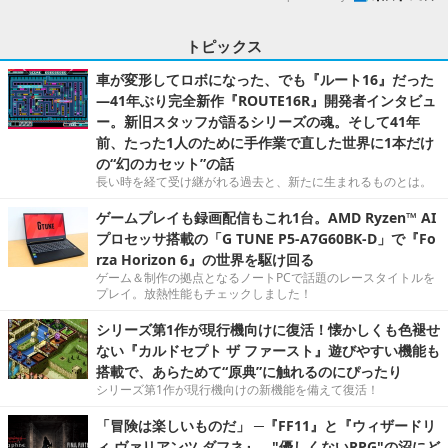
トピックス
車が変形してロボになった、でも『ルート16』だった
―41年ぶり完全新作『ROUTE16R』開発者インタビュ
ー。新旧スタッフが語るシリーズの魂。そして41年
前、たった1人のために手作業で直した世界に1本だけ
の“幻のカセット”の話
長い時を経て受け継がれる過去と、新たに生まれるものとは。
ゲームプレイも録画配信もこれ1台。AMD Ryzen™ AI
プロセッサ搭載の「G TUNE P5-A7G60BK-D」で『Fo
rza Horizon 6』の世界を駆け回る
ゲーム＆制作の拠点となるノートPCで話題のレースタイトルを
プレイ。放熱性能もチェックしました！
シリーズ第1作が現行機向けに復活！懐かしくも色褪せ
ない『カルドセプト ザ ファースト』遊びやすい機能も
搭載で、あらためて“原典”に触れるのにぴったり
シリーズ第1作が現行機向けの新機能を備えて復活！
「冒険は楽しいものだ」 ─『FF11』と『ウィザードリ
ィ ヴァリアンツ ダフネ』、"優しくないRPG"の沼にど