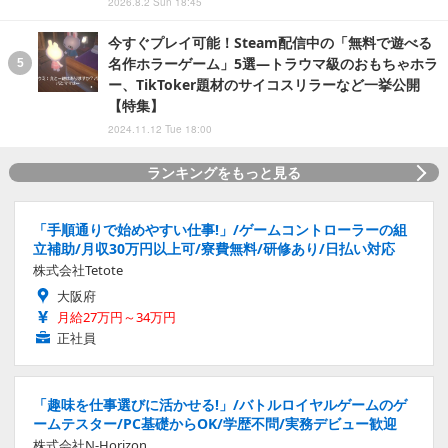
2026.8.2 Sun 18:45
今すぐプレイ可能！Steam配信中の「無料で遊べる
名作ホラーゲーム」5選―トラウマ級のおもちゃホラ
ー、TikToker題材のサイコスリラーなど一挙公開
【特集】
2024.11.12 Tue 18:00
ランキングをもっと見る
「手順通りで始めやすい仕事!」/ゲームコントローラーの組
立補助/月収30万円以上可/寮費無料/研修あり/日払い対応
株式会社Tetote
大阪府
月給27万円～34万円
正社員
「趣味を仕事選びに活かせる!」/バトルロイヤルゲームのゲ
ームテスター/PC基礎からOK/学歴不問/実務デビュー歓迎
株式会社N-Horizon