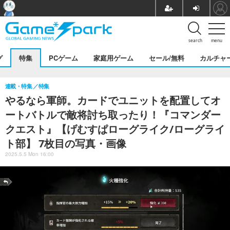
search
menu
グ
特集
PCゲーム
家庭用ゲーム
セール/無料
カルチャ
連載・特集
特集
やるなら軍師。カードでユニットを配置してオ
ートバトルで敵将討ち取ったり！『コマンダー
クエスト』【げむすぱローグライク/ローグライ
ト部】 7枚目の写真・画像
2025.5.5 Mon 16:00