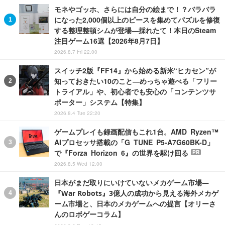
モネやゴッホ、さらには自分の絵まで！？バラバラ
になった2,000個以上のピースを集めてパズルを修復
する整理整頓シムが登場―採れたて！本日のSteam
注目ゲーム16選【2026年8月7日】
2026.8.7 Fri 22:00
スイッチ2版『FF14』から始める新米“ヒカセン”が
知っておきたい10のこと―めっちゃ遊べる「フリー
トライアル」や、初心者でも安心の「コンテンツサ
ポーター」システム【特集】
2026.8.4 Tue 22:20
ゲームプレイも録画配信もこれ1台。AMD Ryzen™
AIプロセッサ搭載の「G TUNE P5-A7G60BK-D」
で『Forza Horizon 6』の世界を駆け回る
PR
2026.8.5 Wed 12:00
日本がまだ取りにいけていないメカゲーム市場―
『War Robots』3億人の成功から見える海外メカゲ
ーム市場と、日本のメカゲームへの提言【オリーさ
んのロボゲーコラム】