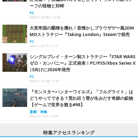
ーフの怪物と対峙
PC
2025.4.28 Mon 23:09
大英帝国の覇権を獲れ！昔懐かしブラウザゲー風2DM
MOストラテジー『Taking London』Steamで発売
PC
2025.4.25 Fri 12:10
シングルプレイ・ターン制ストラテジー『STAR WARS
ゼロ・カンパニー』正式発表！PC/PS5/Xbox Series X
|S向けに2026年発売
PC
2025.4.19 Sat 17:25
『モンスターハンターワイルズ』「フルグライト」は
どうやってできる？荒れ狂う雷が生みだす奇跡の鉱物
【ゲームで世界を観る#98】
連載・特集
2025.5.4 Sun 14:00
特集アクセスランキング