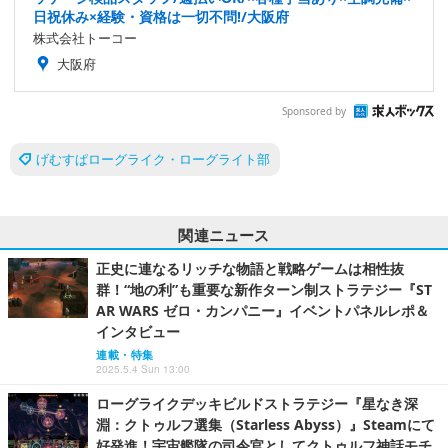
日祝休み×経験・資格は一切不問!/大阪府
株式会社トーコー
大阪府
Sponsored by
げむすぱローグライク・ローグライト部
関連ニュース
正史に連なるリッチな物語と戦略ゲームは相性抜
群！“地の利”も重要な新作ターン制ストラテジー『ST
AR WARS ゼロ・カンパニー』イベントパネルレポ＆
インタビュー
連載・特集
2025.5.4 Sun 13:00
ローグライクデッキビルドストラテジー『星なき深
淵：クトゥルフ選集（Starless Abyss）』Steamにて
好発進！宇宙艦隊の司令官としてクトゥルフ神話モチ