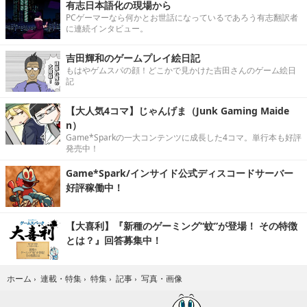
有志日本語化の現場から
PCゲーマーなら何かとお世話になっているであろう有志翻訳者
に連続インタビュー。
吉田輝和のゲームプレイ絵日記
もはやゲムスパの顔！どこかで見かけた吉田さんのゲーム絵日
記
【大人気4コマ】じゃんげま（Junk Gaming Maide
n）
Game*Sparkの一大コンテンツに成長した4コマ。単行本も好評
発売中！
Game*Spark/インサイド公式ディスコードサーバー
好評稼働中！
【大喜利】『新種のゲーミング“蚊”が登場！ その特徴
とは？』回答募集中！
写真・画像
ホーム
›
連載・特集
›
特集
›
記事
›