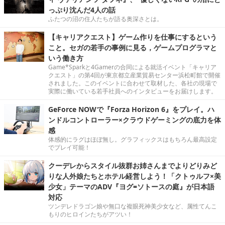
っぷり沈んだ4人の話
ふたつの沼の住人たちが語る奥深さとは。
【キャリアクエスト】ゲーム作りを仕事にするという
こと。セガの若手の事例に見る，ゲームプログラマと
いう働き方
Game*Sparkと4Gamerの合同による就活イベント「キャリア
クエスト」の第4回が東京都立産業貿易センター浜松町館で開催
されました。このイベントに合わせて取材した、各社の現場で
実際に働いている若手社員へのインタビューをお届けします。
GeForce NOWで『Forza Horizon 6』をプレイ。ハ
ンドルコントローラー×クラウドゲーミングの底力を体
感
体感的にラグはほぼ無し。グラフィックスはもちろん最高設定
でプレイ可能！
クーデレからスタイル抜群お姉さんまでよりどりみど
りな人外娘たちとホテル経営しよう！「クトゥルフ×美
少女」テーマのADV『ヨグ=ソトースの庭』が日本語
対応
ツンデレドラゴン娘や無口な複眼死神美少女など、属性てんこ
もりのヒロインたちがアツい！