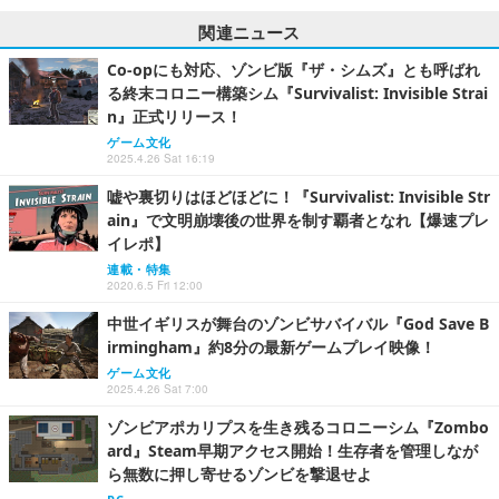
関連ニュース
Co-opにも対応、ゾンビ版『ザ・シムズ』とも呼ばれ
る終末コロニー構築シム『Survivalist: Invisible Strai
n』正式リリース！
ゲーム文化
2025.4.26 Sat 16:19
嘘や裏切りはほどほどに！『Survivalist: Invisible Str
ain』で文明崩壊後の世界を制す覇者となれ【爆速プレ
イレポ】
連載・特集
2020.6.5 Fri 12:00
中世イギリスが舞台のゾンビサバイバル『God Save B
irmingham』約8分の最新ゲームプレイ映像！
ゲーム文化
2025.4.26 Sat 7:00
ゾンビアポカリプスを生き残るコロニーシム『Zombo
ard』Steam早期アクセス開始！生存者を管理しなが
ら無数に押し寄せるゾンビを撃退せよ