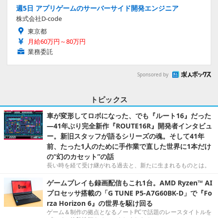
週5日 アプリゲームのサーバーサイド開発エンジニア
株式会社D-code
東京都
月給60万円～80万円
業務委託
Sponsored by
トピックス
車が変形してロボになった、でも『ルート16』だった
―41年ぶり完全新作『ROUTE16R』開発者インタビュ
ー。新旧スタッフが語るシリーズの魂。そして41年
前、たった1人のために手作業で直した世界に1本だけ
の“幻のカセット”の話
長い時を経て受け継がれる過去と、新たに生まれるものとは。
ゲームプレイも録画配信もこれ1台。AMD Ryzen™ AI
プロセッサ搭載の「G TUNE P5-A7G60BK-D」で『Fo
rza Horizon 6』の世界を駆け回る
ゲーム＆制作の拠点となるノートPCで話題のレースタイトルを