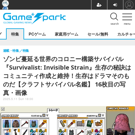
search
menu
グ
特集
PCゲーム
家庭用ゲーム
セール/無料
カルチャ
連載・特集
特集
ゾンビ蔓延る世界のコロニー構築サバイバル
『Survivalist: Invisible Strain』生存の秘訣は
コミュニティ作成と維持！生存はドラマそのも
のだ【クラフトサバイバル名鑑】 16枚目の写
真・画像
2025.5.11 Sun 18:00