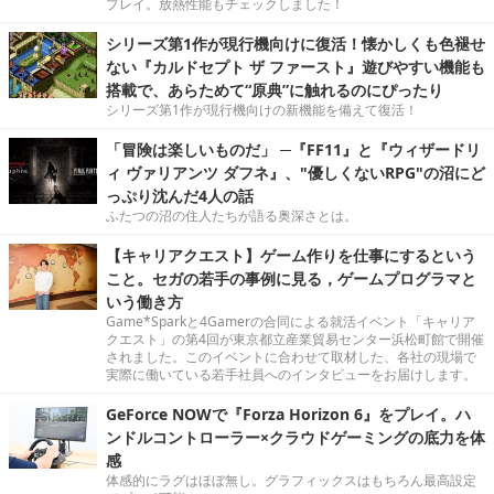
プレイ。放熱性能もチェックしました！
シリーズ第1作が現行機向けに復活！懐かしくも色褪せ
ない『カルドセプト ザ ファースト』遊びやすい機能も
搭載で、あらためて“原典”に触れるのにぴったり
シリーズ第1作が現行機向けの新機能を備えて復活！
「冒険は楽しいものだ」 ─『FF11』と『ウィザードリ
ィ ヴァリアンツ ダフネ』、"優しくないRPG"の沼にど
っぷり沈んだ4人の話
ふたつの沼の住人たちが語る奥深さとは。
【キャリアクエスト】ゲーム作りを仕事にするという
こと。セガの若手の事例に見る，ゲームプログラマと
いう働き方
Game*Sparkと4Gamerの合同による就活イベント「キャリア
クエスト」の第4回が東京都立産業貿易センター浜松町館で開催
されました。このイベントに合わせて取材した、各社の現場で
実際に働いている若手社員へのインタビューをお届けします。
GeForce NOWで『Forza Horizon 6』をプレイ。ハ
ンドルコントローラー×クラウドゲーミングの底力を体
感
体感的にラグはほぼ無し。グラフィックスはもちろん最高設定