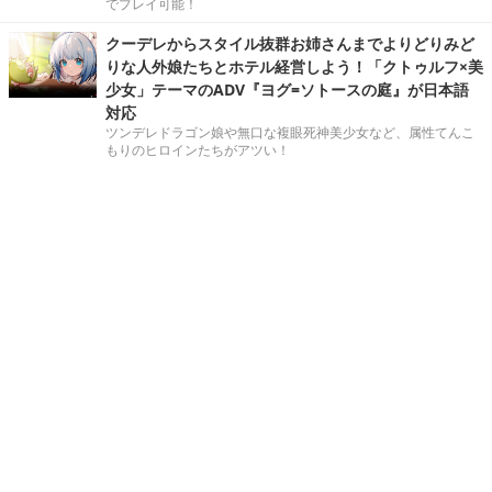
でプレイ可能！
クーデレからスタイル抜群お姉さんまでよりどりみど
りな人外娘たちとホテル経営しよう！「クトゥルフ×美
少女」テーマのADV『ヨグ=ソトースの庭』が日本語
対応
ツンデレドラゴン娘や無口な複眼死神美少女など、属性てんこ
もりのヒロインたちがアツい！
ゲームコマースの最前線ーXsolla特集
Xsollaの最新情報はこちらから！
AAAゲームも制作も妥協なし。「Lenovo Legion To
wer 5」はCore Ultra世代の“全てこなせるゲーミング
デスクトップ”
迫力を感じる強力スペック。メンテナンスしやすい構造もあり
がたい！
アニマや新要素のさらなる“進化”を目撃せよ！HoYov
erse新作『崩壊：ネクサスアニマ』第2回βテストの
「進化テスト」を体験【プレイレポ】
さまざまなアニマとの出会いや、スキルによってさらに戦略性
が増したバトルなど、本作の注目の要素に迫ります！