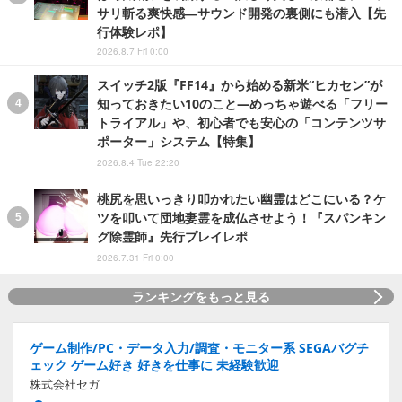
サリ斬る爽快感―サウンド開発の裏側にも潜入【先
行体験レポ】
2026.8.7 Fri 0:00
スイッチ2版『FF14』から始める新米“ヒカセン”が
知っておきたい10のこと―めっちゃ遊べる「フリー
トライアル」や、初心者でも安心の「コンテンツサ
ポーター」システム【特集】
2026.8.4 Tue 22:20
桃尻を思いっきり叩かれたい幽霊はどこにいる？ケ
ツを叩いて団地妻霊を成仏させよう！『スパンキン
グ除霊師』先行プレイレポ
2026.7.31 Fri 0:00
ランキングをもっと見る
ゲーム制作/PC・データ入力/調査・モニター系 SEGAバグチ
ェック ゲーム好き 好きを仕事に 未経験歓迎
株式会社セガ