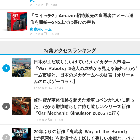
PC
2025.3.21 Fri 7:00
「スイッチ2」Amazon招待販売の当選者にメール送
信を開始―SNS上では喜びの声も
家庭用ゲーム
2025.5.8 Thu 20:39
特集アクセスランキング
日本がまだ取りにいけていないメカゲーム市場―
『War Robots』3億人の成功から見える海外メカゲ
ーム市場と、日本のメカゲームへの提言【オリーさ
んのロボゲーコラム】
2026.8.2 Sun 18:45
修理費が車体価格を超えた愛車コペンがついに逝っ
た。だから鬱憤晴らしに待ち遠しいシリーズ新作
『Car Mechanic Simulator 2026』に行く
2026.8.2 Sun 12:00
20年ぶりの新作『鬼武者 Way of the Sword』
は“探索欲”を刺激する！妖しく美しい京都と、バッ