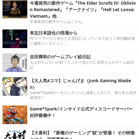
今週発売の新作ゲーム『The Elder Scrolls IV: Oblivio
n Remastered』『アークナイツ』『Hell Let Loose:
Vietnam』他
今週発売の新作ゲームはこちら。
有志日本語化の現場から
PCゲーマーなら何かとお世話になっているであろう有志翻訳者
に連続インタビュー。
吉田輝和のゲームプレイ絵日記
もはやゲムスパの顔！どこかで見かけた吉田さんのゲーム絵日
記
【大人気4コマ】じゃんげま（Junk Gaming Maide
n）
Game*Sparkの一大コンテンツに成長した4コマ。単行本も好評
発売中！
Game*Spark/インサイド公式ディスコードサーバー
好評稼働中！
【大喜利】『新種のゲーミング“蚊”が登場！ その特徴