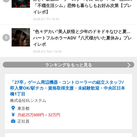
「不穏生活シム」恐怖も暮らしもお好み次第【プレ
イレポ】
2026.8.7 Fri 19:45
“色々デカい”美人妖怪と少年のドキドキなひと夏…
ハートフルホラーADV『八尺様がいた夏休み』プレ
イレポ
2026.8.2 Sun 19:00
ランキングをもっと見る
「27卒」ゲーム周辺機器・コントローラーの組立スタッフ/
即入寮OK/駅チカ・資格取得支援・未経験歓迎・中央区日本
橋1丁目
株式会社ELシステム
東京都
月給25万600円～32万円
正社員