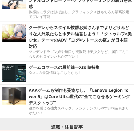
ンドルコントローラー×クラウドゲーミングの底力を体
感
体感的にラグはほぼ無し。グラフィックスはもちろん最高設定
でプレイ可能！
クーデレからスタイル抜群お姉さんまでよりどりみど
りな人外娘たちとホテル経営しよう！「クトゥルフ×美
少女」テーマのADV『ヨグ=ソトースの庭』が日本語
対応
ツンデレドラゴン娘や無口な複眼死神美少女など、属性てんこ
もりのヒロインたちがアツい！
ゲームコマースの最前線ーXsolla特集
Xsollaの最新情報はこちらから！
AAAゲームも制作も妥協なし。「Lenovo Legion To
wer 5」はCore Ultra世代の“全てこなせるゲーミング
デスクトップ”
迫力を感じる強力スペック。メンテナンスしやすい構造もあり
がたい！
連載・注目記事