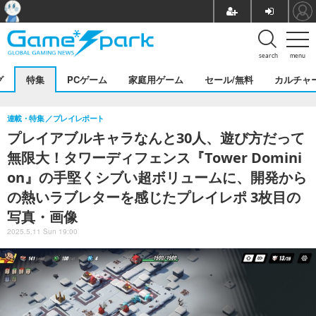
search
menu
グ
特集
PCゲーム
家庭用ゲーム
セール/無料
カルチャ
連載・特集
プレイレポート
プレイアブルキャラなんと30人、遊び方だって
無限大！タワーディフェンス『Tower Domini
on』の手堅くシブい超ボリュームに、開発から
の熱いラブレターを感じたプレイレポ 3枚目の
写真・画像
2025.5.11 Sun 19:00