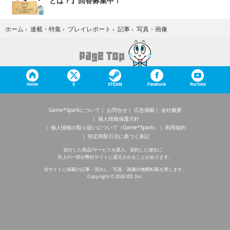
とは？』回答募集中！
写真・画像
ホーム
›
連載・特集
›
プレイレポート
›
記事
›
Home
X
STEAM
Facebook
YouTube
Game*Sparkについて
お問合せ
広告掲載
会社概要
個人情報保護方針
個人情報の取り扱いについて（Game*Spark）
利用規約
特定商取引法に基づく表記
紹介した商品/サービスを購入、契約した場合に、
売上の一部が弊社サイトに還元されることがあります。
当サイトに掲載の記事・見出し・写真・画像の無断転載を禁じます。
Copyright © 2026 IID, Inc.