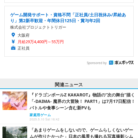
ゲーム開発サポート・資格不問「正社員/土日祝休み/昇給あ
り」第2新卒歓迎・年間休日125日・賞与年2回
株式会社プロジェクトトリガー
大阪府
月給29万4,400円～55万円
正社員
Sponsored by
関連ニュース
『ドラゴンボールZ KAKAROT』物語の“次の舞台”描く
「-DAIMA- 魔界の大冒険！ PART1」は7月17日配信！
バトルや食事シーン含む新PVも
家庭用ゲーム
2025.5.10 Sat 16:42
「あまりゲームをしないので、ゲームらしくないゲー
ムが作りたかった」日本の風景も撮れる写真撮影シム