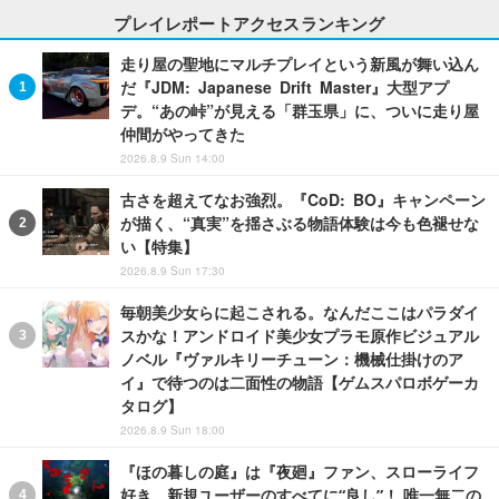
プレイレポートアクセスランキング
走り屋の聖地にマルチプレイという新風が舞い込ん
だ『JDM: Japanese Drift Master』大型アプ
デ。“あの峠”が見える「群玉県」に、ついに走り屋
仲間がやってきた
2026.8.9 Sun 14:00
古さを超えてなお強烈。『CoD: BO』キャンペーン
が描く、“真実”を揺さぶる物語体験は今も色褪せな
い【特集】
2026.8.9 Sun 17:30
毎朝美少女らに起こされる。なんだここはパラダイ
スかな！アンドロイド美少女プラモ原作ビジュアル
ノベル『ヴァルキリーチューン：機械仕掛けのア
イ』で待つのは二面性の物語【ゲムスパロボゲーカ
タログ】
2026.8.9 Sun 18:00
『ほの暮しの庭』は『夜廻』ファン、スローライフ
好き、新規ユーザーのすべてに“良し”！ 唯一無二の