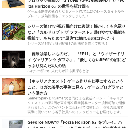
プロセッサ搭載の「G TUNE P5-A7G60BK-D」で『Fo
rza Horizon 6』の世界を駆け回る
ゲーム＆制作の拠点となるノートPCで話題のレースタイトルを
プレイ。放熱性能もチェックしました！
シリーズ第1作が現行機向けに復活！懐かしくも色褪せ
ない『カルドセプト ザ ファースト』遊びやすい機能も
搭載で、あらためて“原典”に触れるのにぴったり
シリーズ第1作が現行機向けの新機能を備えて復活！
「冒険は楽しいものだ」 ─『FF11』と『ウィザードリ
ィ ヴァリアンツ ダフネ』、"優しくないRPG"の沼にど
っぷり沈んだ4人の話
ふたつの沼の住人たちが語る奥深さとは。
【キャリアクエスト】ゲーム作りを仕事にするという
こと。セガの若手の事例に見る，ゲームプログラマと
いう働き方
Game*Sparkと4Gamerの合同による就活イベント「キャリア
クエスト」の第4回が東京都立産業貿易センター浜松町館で開催
されました。このイベントに合わせて取材した、各社の現場で
実際に働いている若手社員へのインタビューをお届けします。
GeForce NOWで『Forza Horizon 6』をプレイ。ハ