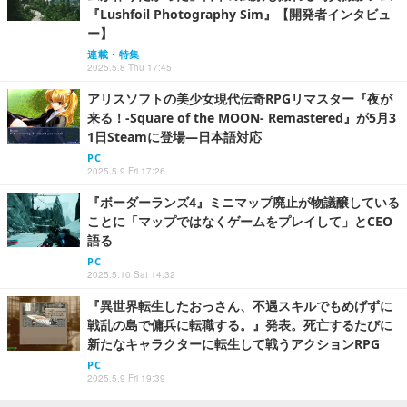
『Lushfoil Photography Sim』【開発者インタビュ
ー】
連載・特集
2025.5.8 Thu 17:45
アリスソフトの美少女現代伝奇RPGリマスター『夜が
来る！-Square of the MOON- Remastered』が5月3
1日Steamに登場―日本語対応
PC
2025.5.9 Fri 17:26
『ボーダーランズ4』ミニマップ廃止が物議醸している
ことに「マップではなくゲームをプレイして」とCEO
語る
PC
2025.5.10 Sat 14:32
『異世界転生したおっさん、不遇スキルでもめげずに
戦乱の島で傭兵に転職する。』発表。死亡するたびに
新たなキャラクターに転生して戦うアクションRPG
PC
2025.5.9 Fri 19:39