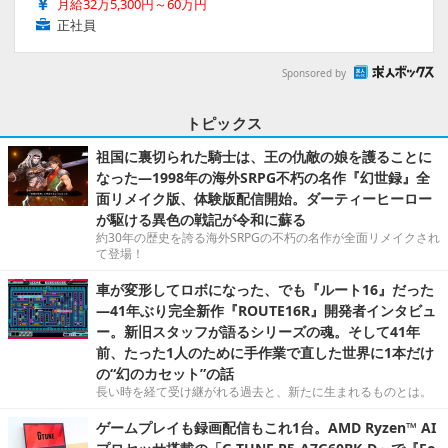
月給32万5,300円～60万円
正社員
Sponsored by
トピックス
祖国に裏切られた騎士は、王の仇敵の娘を護ることに
なった―1998年の海外SRPG不朽の名作『幻世録』全
面リメイク版、体験版配信開始。ダーティーヒーロー
が駆ける異色の戦記が令和に蘇る
約30年の歴史を誇る海外SRPGの不朽の名作が全面リメイクされ
て登場！
車が変形してロボになった、でも『ルート16』だった
―41年ぶり完全新作『ROUTE16R』開発者インタビュ
ー。新旧スタッフが語るシリーズの魂。そして41年
前、たった1人のために手作業で直した世界に1本だけ
の“幻のカセット”の話
長い時を経て受け継がれる過去と、新たに生まれるものとは。
ゲームプレイも録画配信もこれ1台。AMD Ryzen™ AI