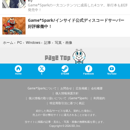
Game*Sparkの一大コンテンツに成長した4コマ。単行本も好評
発売中！
Game*Spark/インサイド公式ディスコードサーバー
好評稼働中！
写真・画像
ホーム
›
PC
›
Windows
›
記事
›
Home
X
STEAM
Facebook
YouTube
Game*Sparkについて
お問合せ
広告掲載
会社概要
個人情報保護方針
個人情報の取り扱いについて（Game*Spark）
利用規約
特定商取引法に基づく表記
紹介した商品/サービスを購入、契約した場合に、
売上の一部が弊社サイトに還元されることがあります。
当サイトに掲載の記事・見出し・写真・画像の無断転載を禁じます。
Copyright © 2026 IID, Inc.