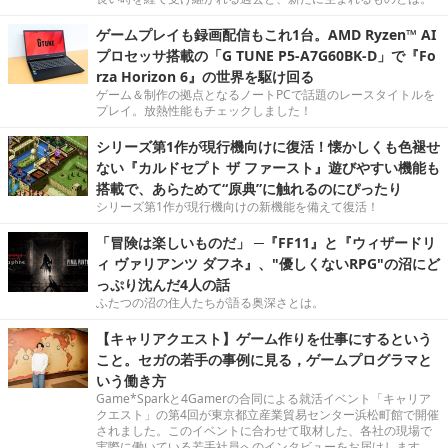
ゲームプレイも録画配信もこれ1台。AMD Ryzen™ AI
プロセッサ搭載の「G TUNE P5-A7G60BK-D」で『Fo
rza Horizon 6』の世界を駆け回る
ゲーム＆制作の拠点となるノートPCで話題のレースタイトルを
プレイ。放熱性能もチェックしました！
シリーズ第1作が現行機向けに復活！懐かしくも色褪せ
ない『カルドセプト ザ ファースト』遊びやすい機能も
搭載で、あらためて“原典”に触れるのにぴったり
シリーズ第1作が現行機向けの新機能を備えて復活！
「冒険は楽しいものだ」 ─『FF11』と『ウィザードリ
ィ ヴァリアンツ ダフネ』、"優しくないRPG"の沼にど
っぷり沈んだ4人の話
ふたつの沼の住人たちが語る奥深さとは。
【キャリアクエスト】ゲーム作りを仕事にするという
こと。セガの若手の事例に見る，ゲームプログラマと
いう働き方
Game*Sparkと4Gamerの合同による就活イベント「キャリア
クエスト」の第4回が東京都立産業貿易センター浜松町館で開催
されました。このイベントに合わせて取材した、各社の現場で
実際に働いている若手社員へのインタビューをお届けします。