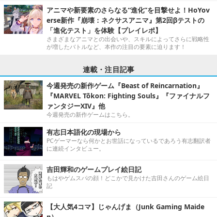
アニマや新要素のさらなる“進化”を目撃せよ！HoYov
erse新作『崩壊：ネクサスアニマ』第2回βテストの
「進化テスト」を体験【プレイレポ】
さまざまなアニマとの出会いや、スキルによってさらに戦略性
が増したバトルなど、本作の注目の要素に迫ります！
連載・注目記事
今週発売の新作ゲーム『Beast of Reincarnation』
『MARVEL Tōkon: Fighting Souls』『ファイナルフ
ァンタジーXIV』他
今週発売の新作ゲームはこちら。
有志日本語化の現場から
PCゲーマーなら何かとお世話になっているであろう有志翻訳者
に連続インタビュー。
吉田輝和のゲームプレイ絵日記
もはやゲムスパの顔！どこかで見かけた吉田さんのゲーム絵日
記
【大人気4コマ】じゃんげま（Junk Gaming Maide
n）