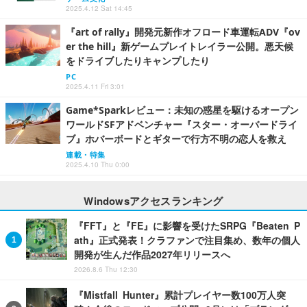
2025.4.12 Sat 14:45
『art of rally』開発元新作オフロード車運転ADV『ov
er the hill』新ゲームプレイトレイラー公開。悪天候
をドライブしたりキャンプしたり
PC
2025.4.11 Fri 3:01
Game*Sparkレビュー：未知の惑星を駆けるオープン
ワールドSFアドベンチャー『スター・オーバードライ
ブ』ホバーボードとギターで行方不明の恋人を救え
連載・特集
2025.4.10 Thu 0:00
Windowsアクセスランキング
『FFT』と『FE』に影響を受けたSRPG『Beaten P
ath』正式発表！クラファンで注目集め、数年の個人
開発が生んだ作品2027年リリースへ
2026.8.6 Thu 12:30
『Mistfall Hunter』累計プレイヤー数100万人突