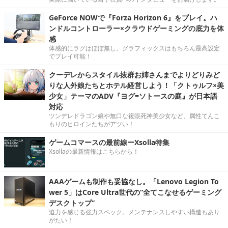
GeForce NOWで『Forza Horizon 6』をプレイ。ハ
ンドルコントローラー×クラウドゲーミングの底力を体
感
体感的にラグはほぼ無し。グラフィックスはもちろん最高設定
でプレイ可能！
クーデレからスタイル抜群お姉さんまでよりどりみど
りな人外娘たちとホテル経営しよう！「クトゥルフ×美
少女」テーマのADV『ヨグ=ソトースの庭』が日本語
対応
ツンデレドラゴン娘や無口な複眼死神美少女など、属性てんこ
もりのヒロインたちがアツい！
ゲームコマースの最前線ーXsolla特集
Xsollaの最新情報はこちらから！
AAAゲームも制作も妥協なし。「Lenovo Legion To
wer 5」はCore Ultra世代の“全てこなせるゲーミング
デスクトップ”
迫力を感じる強力スペック。メンテナンスしやすい構造もあり
がたい！