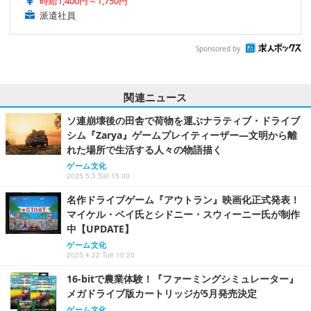
時給1,400円～1,750円
派遣社員
Sponsored by
関連ニュース
ソ連崩壊後の田舎で荷物を運ぶナラティブ・ドライブ
シム『Zarya』ゲームプレイティーザー―文明から離
れた場所で生活する人々の物語描く
ゲーム文化
2025.5.3 Sat 15:00
名作ドライブゲーム『アウトラン』映画化正式発表！
マイケル・ベイ氏とシドニー・スウィーニー氏が制作
中【UPDATE】
ゲーム文化
2025.4.22 Tue 10:20
16-bitで農業体験！『ファーミングシミュレーター』
メガドライブ版カートリッジが5月発売決定
ゲーム文化