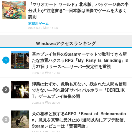
『マリオカート ワールド』北米版、パッケージ裏の半
分以上が“注意書き”―日本版は画像でゲームを大きく
説明
家庭用ゲーム
2025.5.12 Mon 16:25
Windowsアクセスランキング
基本プレイ無料のSteamマーケットで取引できる新
たな放置ハクスラRPG『My Party Is Grinding』8
月27日リリースへ―サーバー安定性を重視
2026.8.5 Wed 17:15
弾薬はわずか、救助も来ない、残された人間も信用
できない―PS1風SFサバイバルホラー『DERELIK
T』ゲームプレイ映像公開
2026.8.5 Wed 23:00
犬の相棒と旅するARPG『Beast of Reincarnatio
n』意見を真摯に受け止め1週間以内にアプデ配信。
Steamレビューは「賛否両論」