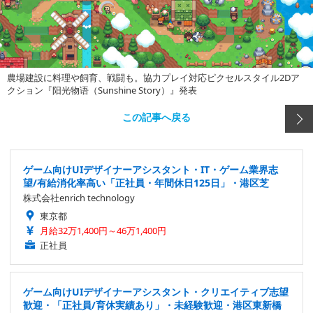
農場建設に料理や飼育、戦闘も。協力プレイ対応ピクセルスタイル2Dア
クション『阳光物语（Sunshine Story）』発表
この記事へ戻る
ゲーム向けUIデザイナーアシスタント・IT・ゲーム業界志
望/有給消化率高い「正社員・年間休日125日」・港区芝
株式会社enrich technology
東京都
月給32万1,400円～46万1,400円
正社員
ゲーム向けUIデザイナーアシスタント・クリエイティブ志望
歓迎・「正社員/育休実績あり」・未経験歓迎・港区東新橋