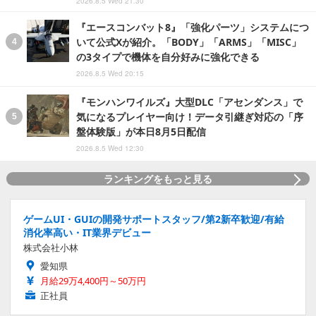
2026.8.5 Wed 21:30
『エースコンバット8』「強化パーツ」システムにつ
いて公式Xが紹介。「BODY」「ARMS」「MISC」
の3タイプで機体を自分好みに強化できる
2026.8.5 Wed 20:15
『モンハンワイルズ』大型DLC「アセンダンス」で
気になるプレイヤー向け！データ引継ぎ対応の「序
盤体験版」が本日8月5日配信
2026.8.5 Wed 12:30
ランキングをもっと見る
ゲームUI・GUIの開発サポートスタッフ/第2新卒歓迎/有給
消化率高い・IT業界デビュー
株式会社小林
愛知県
月給29万4,400円～50万円
正社員