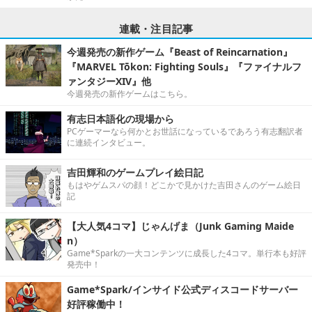
連載・注目記事
今週発売の新作ゲーム『Beast of Reincarnation』
『MARVEL Tōkon: Fighting Souls』『ファイナルフ
ァンタジーXIV』他
今週発売の新作ゲームはこちら。
有志日本語化の現場から
PCゲーマーなら何かとお世話になっているであろう有志翻訳者
に連続インタビュー。
吉田輝和のゲームプレイ絵日記
もはやゲムスパの顔！どこかで見かけた吉田さんのゲーム絵日
記
【大人気4コマ】じゃんげま（Junk Gaming Maide
n）
Game*Sparkの一大コンテンツに成長した4コマ。単行本も好評
発売中！
Game*Spark/インサイド公式ディスコードサーバー
好評稼働中！