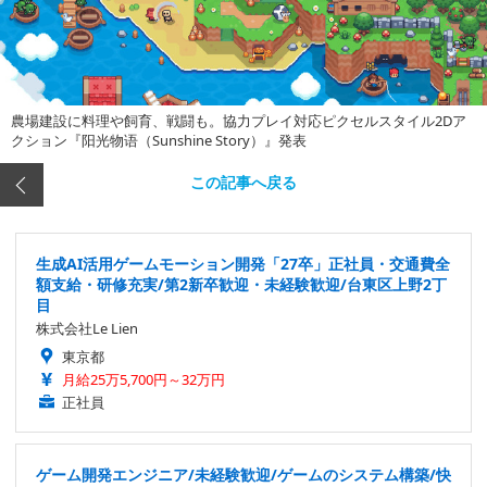
農場建設に料理や飼育、戦闘も。協力プレイ対応ピクセルスタイル2Dア
クション『阳光物语（Sunshine Story）』発表
この記事へ戻る
生成AI活用ゲームモーション開発「27卒」正社員・交通費全
額支給・研修充実/第2新卒歓迎・未経験歓迎/台東区上野2丁
目
株式会社Le Lien
東京都
月給25万5,700円～32万円
正社員
ゲーム開発エンジニア/未経験歓迎/ゲームのシステム構築/快