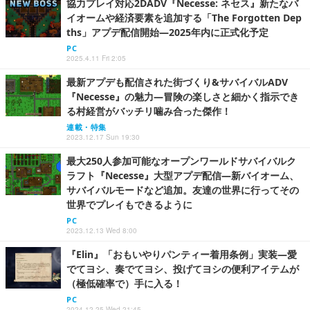
協力プレイ対応2DADV『Necesse: ネセス』新たなバ
イオームや経済要素を追加する「The Forgotten Dep
ths」アプデ配信開始―2025年内に正式化予定
PC
2025.4.11 Fri 2:05
最新アプデも配信された街づくり&サバイバルADV
『Necesse』の魅力―冒険の楽しさと細かく指示でき
る村経営がバッチリ噛み合った傑作！
連載・特集
2023.12.17 Sun 19:30
最大250人参加可能なオープンワールドサバイバルク
ラフト『Necesse』大型アプデ配信―新バイオーム、
サバイバルモードなど追加。友達の世界に行ってその
世界でプレイもできるように
PC
2023.12.13 Wed 8:00
『Elin』「おもいやりパンティー着用条例」実装―愛
でてヨシ、奏でてヨシ、投げてヨシの便利アイテムが
（極低確率で）手に入る！
PC
2024.12.25 Wed 21:45