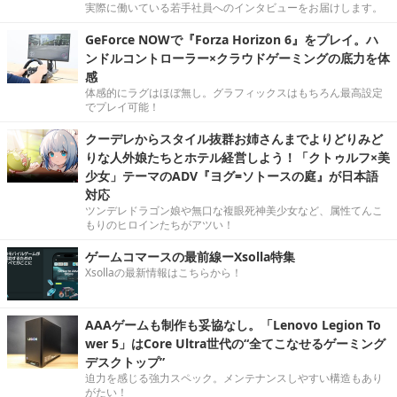
実際に働いている若手社員へのインタビューをお届けします。
GeForce NOWで『Forza Horizon 6』をプレイ。ハ
ンドルコントローラー×クラウドゲーミングの底力を体
感
体感的にラグはほぼ無し。グラフィックスはもちろん最高設定
でプレイ可能！
クーデレからスタイル抜群お姉さんまでよりどりみど
りな人外娘たちとホテル経営しよう！「クトゥルフ×美
少女」テーマのADV『ヨグ=ソトースの庭』が日本語
対応
ツンデレドラゴン娘や無口な複眼死神美少女など、属性てんこ
もりのヒロインたちがアツい！
ゲームコマースの最前線ーXsolla特集
Xsollaの最新情報はこちらから！
AAAゲームも制作も妥協なし。「Lenovo Legion To
wer 5」はCore Ultra世代の“全てこなせるゲーミング
デスクトップ”
迫力を感じる強力スペック。メンテナンスしやすい構造もあり
がたい！