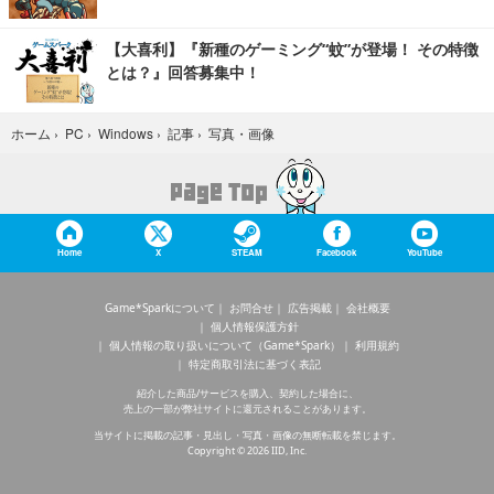
【大喜利】『新種のゲーミング“蚊”が登場！ その特徴
とは？』回答募集中！
写真・画像
ホーム
›
PC
›
Windows
›
記事
›
Home
X
STEAM
Facebook
YouTube
Game*Sparkについて
お問合せ
広告掲載
会社概要
個人情報保護方針
個人情報の取り扱いについて（Game*Spark）
利用規約
特定商取引法に基づく表記
紹介した商品/サービスを購入、契約した場合に、
売上の一部が弊社サイトに還元されることがあります。
当サイトに掲載の記事・見出し・写真・画像の無断転載を禁じます。
Copyright © 2026 IID, Inc.