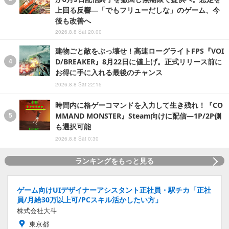
上回る反響―「でもフリューだしな」のゲーム、今
後も改善へ
2026.8.8 Sat 20:00
建物ごと敵をぶっ壊せ！高速ローグライトFPS『VOI
D/BREAKER』8月22日に値上げ。正式リリース前に
お得に手に入れる最後のチャンス
2026.8.8 Sat 22:15
時間内に格ゲーコマンドを入力して生き残れ！『CO
MMAND MONSTER』Steam向けに配信―1P/2P側
も選択可能
2026.8.8 Sat 0:30
ランキングをもっと見る
ゲーム向けUIデザイナーアシスタント正社員・駅チカ「正社
員/月給30万以上可/PCスキル活かしたい方」
株式会社大斗
東京都