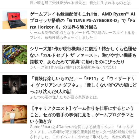
長い時を経て受け継がれる過去と、新たに生まれるものとは。
ゲームプレイも録画配信もこれ1台。AMD Ryzen™ AI
プロセッサ搭載の「G TUNE P5-A7G60BK-D」で『Fo
rza Horizon 6』の世界を駆け回る
ゲーム＆制作の拠点となるノートPCで話題のレースタイトルを
プレイ。放熱性能もチェックしました！
シリーズ第1作が現行機向けに復活！懐かしくも色褪せ
ない『カルドセプト ザ ファースト』遊びやすい機能も
搭載で、あらためて“原典”に触れるのにぴったり
シリーズ第1作が現行機向けの新機能を備えて復活！
「冒険は楽しいものだ」 ─『FF11』と『ウィザードリ
ィ ヴァリアンツ ダフネ』、"優しくないRPG"の沼にど
っぷり沈んだ4人の話
ふたつの沼の住人たちが語る奥深さとは。
【キャリアクエスト】ゲーム作りを仕事にするという
こと。セガの若手の事例に見る，ゲームプログラマと
いう働き方
Game*Sparkと4Gamerの合同による就活イベント「キャリア
クエスト」の第4回が東京都立産業貿易センター浜松町館で開催
されました。このイベントに合わせて取材した、各社の現場で