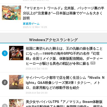
『マリオカート ワールド』北米版、パッケージ裏の半
分以上が“注意書き”―日本版は画像でゲームを大きく
説明
家庭用ゲーム
2025.5.12 Mon 16:25
Windowsアクセスランキング
祖国に裏切られた騎士は、王の仇敵の娘を護ること
になった―1998年の海外SRPG不朽の名作『幻世
録』全面リメイク版、体験版配信開始。ダーティー
ヒーローが駆ける異色の戦記が令和に蘇る
PR
2026.8.8 Sat 18:00
サイバーパンク都市で店を開く生活シム『Nivalis N
ights』Q&A映像シリーズ第3弾！タクシー、メト
ロ、自家用船などの移動手段を紹介
2026.8.8 Sat 20:30
美少女サバイバルTPS『アノマリス』Steam体験版
が8月9日配信終了を撤回し無期限で提供へ。想定を