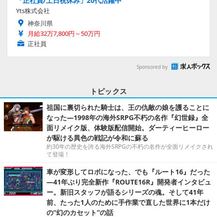
「正社員/土日祝休み」20代活躍中
Yts株式会社
神奈川県
月給32万7,800円～50万円
正社員
Sponsored by
トピックス
祖国に裏切られた騎士は、王の仇敵の娘を護ることに
なった―1998年の海外SRPG不朽の名作『幻世録』全
面リメイク版、体験版配信開始。ダーティーヒーロー
が駆ける異色の戦記が令和に蘇る
約30年の歴史を誇る海外SRPGの不朽の名作が全面リメイクされ
て登場！
車が変形してロボになった、でも『ルート16』だった
―41年ぶり完全新作『ROUTE16R』開発者インタビュ
ー。新旧スタッフが語るシリーズの魂。そして41年
前、たった1人のために手作業で直した世界に1本だけ
の“幻のカセット”の話