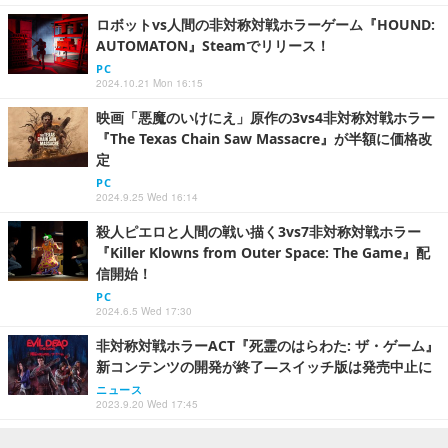
ロボットvs人間の非対称対戦ホラーゲーム『HOUND:
AUTOMATON』Steamでリリース！
PC
2024.10.21 Mon 16:15
映画「悪魔のいけにえ」原作の3vs4非対称対戦ホラー
『The Texas Chain Saw Massacre』が半額に価格改
定
PC
2024.9.25 Wed 16:14
殺人ピエロと人間の戦い描く3vs7非対称対戦ホラー
『Killer Klowns from Outer Space: The Game』配
信開始！
PC
2024.6.5 Wed 17:30
非対称対戦ホラーACT『死霊のはらわた: ザ・ゲーム』
新コンテンツの開発が終了―スイッチ版は発売中止に
ニュース
2023.9.20 Wed 17:45