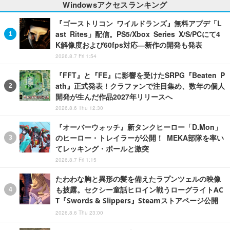
Windowsアクセスランキング
『ゴーストリコン ワイルドランズ』無料アプデ「L
ast Rites」配信。PS5/Xbox Series X/S/PCにて4
K解像度および60fps対応―新作の開発も発表
2026.8.7 Fri 1:54
『FFT』と『FE』に影響を受けたSRPG『Beaten P
ath』正式発表！クラファンで注目集め、数年の個人
開発が生んだ作品2027年リリースへ
2026.8.6 Thu 12:30
『オーバーウォッチ』新タンクヒーロー「D.Mon」
のヒーロー・トレイラーが公開！ MEKA部隊を率い
てレッキング・ボールと激突
2026.8.7 Fri 1:15
たわわな胸と異形の髪を備えたラプンツェルの映像
も披露。セクシー童話ヒロイン戦うローグライトAC
T『Swords & Slippers』Steamストアページ公開
2026.8.6 Thu 23:00