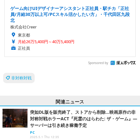
ゲーム向けUIデザイナーアシスタント正社員・駅チカ「正社
員/月給30万以上可/PCスキル活かしたい方」・千代田区九段
北
株式会社Creer
東京都
月給26万5,400円～40万5,400円
正社員
Sponsored by
非対称対戦
関連ニュース
突如DL版を販売終了、ストアから削除…映画原作の非
対称対戦ホラーACT『死霊のはらわた: ザ・ゲーム』―
サーバーは引き続き稼働予定
PC
2025.5.1 Thu 12:35