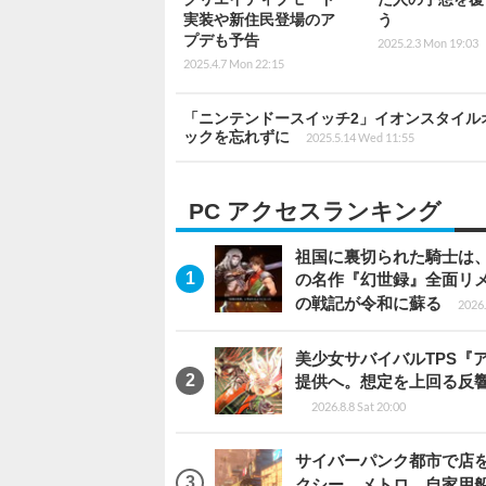
実装や新住民登場のア
う
プデも予告
2025.2.3 Mon 19:03
2025.4.7 Mon 22:15
「ニンテンドースイッチ2」イオンスタイル
ックを忘れずに
2025.5.14 Wed 11:55
PC アクセスランキング
祖国に裏切られた騎士は、
の名作『幻世録』全面リ
の戦記が令和に蘇る
2026.
美少女サバイバルTPS『
提供へ。想定を上回る反
2026.8.8 Sat 20:00
サイバーパンク都市で店を開く
クシー、メトロ、自家用