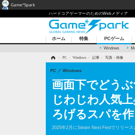
Game*Spark
ハードコアゲーマーのためのWebメディア
ホーム
特集
PCゲーム
Windows
M
ホーム
›
PC
›
Windows
›
記事
›
写真・画像
PC
Windows
画面下でどうぶ
じわじわ人気上
ろげるスパを作
2025年2月にSteam Next Fes