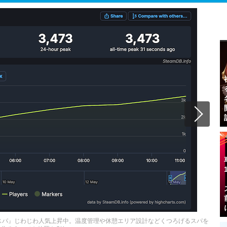
スパ』じわじわ人気上昇中。温度管理や休憩エリア設計などくつろげるスパを