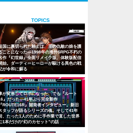
TOPICS
祖国に裏切られた騎士は、王の仇敵の娘を護
ることになった―1998年の海外SRPG不朽の
名作『幻世録』全面リメイク版、体験版配信
開始。ダーティーヒーローが駆ける異色の戦
記が令和に蘇る
車が変形してロボになった、でも『ルート
16』だった―41年ぶり完全新作
『ROUTE16R』開発者インタビュー。新旧
スタッフが語るシリーズの魂。そして41年
前、たった1人のために手作業で直した世界
に1本だけの“幻のカセット”の話