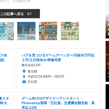
作ろう、でも放置もOK
この記事へ戻る
3/7
フ/未
バグを見つけるゲームデバッガー/月給30万円以
検証
上可/土日祝休み/研修充実
株式会社LOP
東京都
月給31万9,900円～58万円
正社員
集スタ
ゲーム向けUIデザイナーアシスタント・
得/大
Photoshop習得「正社員」交通費全額支給・高
卒以上OK