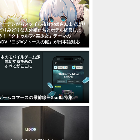
クーデレからスタイル抜群お姉さんまでより
どりみどりな人外娘たちとホテル経営しよ
う！「クトゥルフ×美少女」テーマの
ADV『ヨグ=ソトースの庭』が日本語対応
ゲームコマースの最前線ーXsolla特集