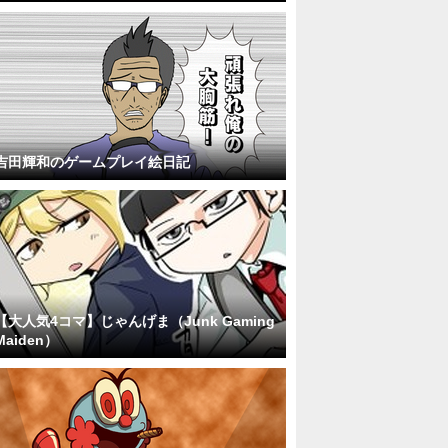
吉田輝和のゲームプレイ絵日記
【大人気4コマ】じゃんげま（Junk Gaming
Maiden）