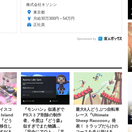
株式会社キソシン
東京都
月給30万300円～54万円
正社員
Sponsored by
イスコ
『モンハン』似過ぎで
最大8人どうぶつ自転車
 Island
PSストア削除の制作
レース『Ultimate
』―『どう
者、今度は『どう森』
Sheep Raccoon』発
移住し
似すぎでまた物議…
表！ トラップだらけの
すだろ
「完全にアウト」「共
コースを走り抜ける