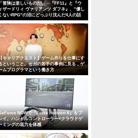
「冒険は楽しいものだ」 ─『FF11』と『ウ
ィザードリィ ヴァリアンツ ダフネ』、"優し
くないRPG"の沼にどっぷり沈んだ4人の話
【キャリアクエスト】ゲーム作りを仕事にす
るということ。セガの若手の事例に見る，ゲ
ームプログラマという働き方
GeForce NOWで『Forza Horizon 6』をプ
レイ。ハンドルコントローラー×クラウドゲ
ーミングの底力を体感