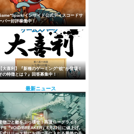
Game*Spark/インサイド公式ディスコードサ
ーバー好評稼働中！
【大喜利】『新種のゲーミング“蚊”が登場！
その特徴とは？』回答募集中！
最新ニュース
建物ごと敵をぶっ壊せ！高速ローグライト
FPS『VOID/BREAKER』8月22日に値上げ。
正式リリース前にお得に手に入れる最後のチ