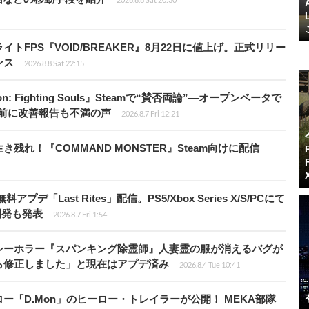
FPS『VOID/BREAKER』8月22日に値上げ。正式リリー
ンス
2026.8.8 Sat 22:15
: Fighting Souls』Steamで“賛否両論”―オープンベータで
前に改善報告も不満の声
2026.8.7 Fri 12:21
れ！『COMMAND MONSTER』Steam向けに配信
Last Rites」配信。PS5/Xbox Series X/S/PCにて
開発も発表
2026.8.7 Fri 1:54
シーホラー『スパンキング除霊師』人妻霊の服が消えるバグが
ら修正しました」と現在はアプデ済み
2026.8.4 Tue 10:41
「D.Mon」のヒーロー・トレイラーが公開！ MEKA部隊