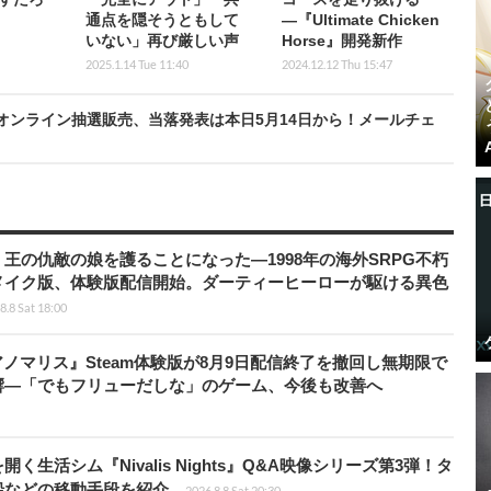
通点を隠そうともして
―『Ultimate Chicken
いない」再び厳しい声
Horse』開発新作
2025.1.14 Tue 11:40
2024.12.12 Thu 15:47
オンライン抽選販売、当落発表は本日5月14日から！メールチェ
王の仇敵の娘を護ることになった―1998年の海外SRPG不朽
メイク版、体験版配信開始。ダーティーヒーローが駆ける異色
8.8 Sat 18:00
アノマリス』Steam体験版が8月9日配信終了を撤回し無期限で
響―「でもフリューだしな」のゲーム、今後も改善へ
生活シム『Nivalis Nights』Q&A映像シリーズ第3弾！タ
船などの移動手段を紹介
2026.8.8 Sat 20:30