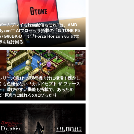
ゲームプレイも録画配信もこれ1台。AMD
Ryzen™ AIプロセッサ搭載の「G TUNE P5-
A7G60BK-D」で『Forza Horizon 6』の世
界を駆け回る
シリーズ第1作が現行機向けに復活！懐かし
くも色褪せない『カルドセプト ザ ファース
ト』遊びやすい機能も搭載で、あらため
て“原典”に触れるのにぴったり