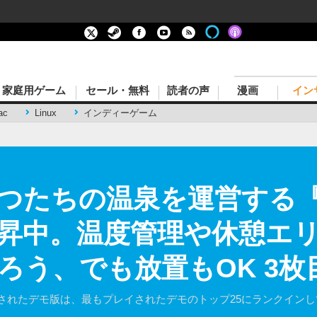
家庭用ゲーム
セール・無料
読者の声
漫画
イン
ac
Linux
インディーゲーム
つたちの温泉を運営する
昇中。温度管理や休憩エ
ろう、でも放置もOK 3枚
tでリリースされたデモ版は、最もプレイされたデモのトップ25にランクイ