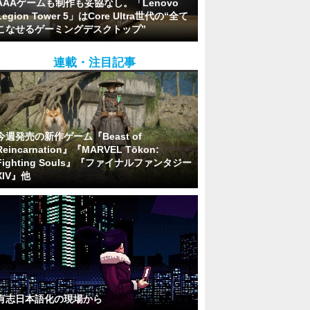
AAAゲームも制作も妥協なし。「Lenovo
Legion Tower 5」はCore Ultra世代の“全て
こなせるゲーミングデスクトップ”
連載・注目記事
今週発売の新作ゲーム『Beast of
Reincarnation』『MARVEL Tōkon:
Fighting Souls』『ファイナルファンタジー
XIV』他
有志日本語化の現場から