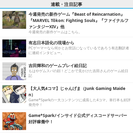
連載・注目記事
今週発売の新作ゲーム『Beast of Reincarnation』
『MARVEL Tōkon: Fighting Souls』『ファイナルフ
ァンタジーXIV』他
今週発売の新作ゲームはこちら。
有志日本語化の現場から
PCゲーマーなら何かとお世話になっているであろう有志翻訳者
に連続インタビュー。
吉田輝和のゲームプレイ絵日記
もはやゲムスパの顔！どこかで見かけた吉田さんのゲーム絵日
記
【大人気4コマ】じゃんげま（Junk Gaming Maide
n）
Game*Sparkの一大コンテンツに成長した4コマ。単行本も好評
発売中！
Game*Spark/インサイド公式ディスコードサーバー
好評稼働中！