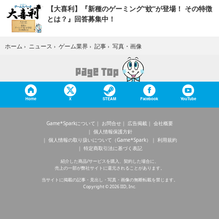
【大喜利】『新種のゲーミング“蚊”が登場！ その特徴
とは？』回答募集中！
写真・画像
ホーム
›
ニュース
›
ゲーム業界
›
記事
›
Home
X
STEAM
Facebook
YouTube
Game*Sparkについて
お問合せ
広告掲載
会社概要
個人情報保護方針
個人情報の取り扱いについて（Game*Spark）
利用規約
特定商取引法に基づく表記
紹介した商品/サービスを購入、契約した場合に、
売上の一部が弊社サイトに還元されることがあります。
当サイトに掲載の記事・見出し・写真・画像の無断転載を禁じます。
Copyright © 2026 IID, Inc.