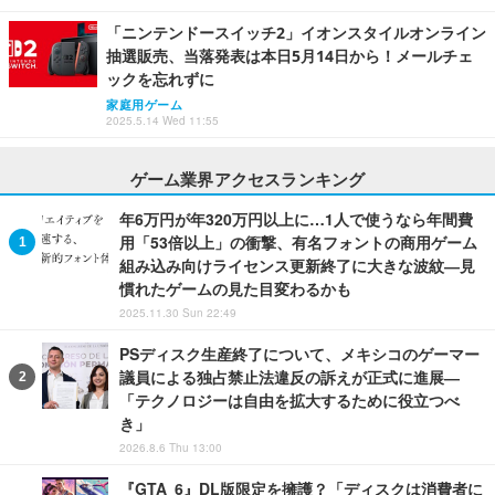
「ニンテンドースイッチ2」イオンスタイルオンライン
抽選販売、当落発表は本日5月14日から！メールチェ
ックを忘れずに
家庭用ゲーム
2025.5.14 Wed 11:55
ゲーム業界アクセスランキング
年6万円が年320万円以上に…1人で使うなら年間費
用「53倍以上」の衝撃、有名フォントの商用ゲーム
組み込み向けライセンス更新終了に大きな波紋―見
慣れたゲームの見た目変わるかも
2025.11.30 Sun 22:49
PSディスク生産終了について、メキシコのゲーマー
議員による独占禁止法違反の訴えが正式に進展―
「テクノロジーは自由を拡大するために役立つべ
き」
2026.8.6 Thu 13:00
『GTA 6』DL版限定を擁護？「ディスクは消費者に