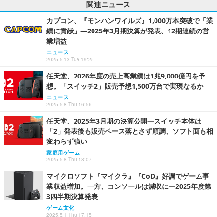
関連ニュース
カプコン、『モンハンワイルズ』1,000万本突破で「業
績に貢献」―2025年3月期決算が発表、12期連続の営
業増益
ニュース
2025.5.13 Tue 19:25
任天堂、2026年度の売上高業績は1兆9,000億円を予
想。「スイッチ2」販売予想1,500万台で実現なるか
ニュース
2025.5.8 Thu 16:56
任天堂、2025年3月期の決算公開―スイッチ本体は
「2」発表後も販売ペース落とさず順調、ソフト面も相
変わらず強い
家庭用ゲーム
2025.5.8 Thu 18:07
マイクロソフト『マイクラ』『CoD』好調でゲーム事
業収益増加。一方、コンソールは減収に―2025年度第
3四半期決算発表
ゲーム文化
2025.5.1 Thu 17:15