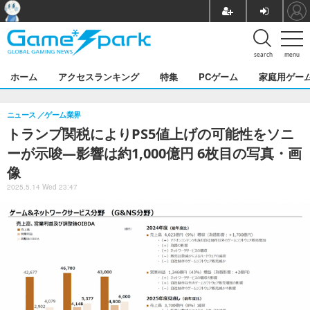
search
menu
ホーム
アクセスランキング
特集
PCゲーム
家庭用ゲー
ニュース
ゲーム業界
トランプ関税によりPS5値上げの可能性をソニ
ーが示唆―影響は約1,000億円 6枚目の写真・画
像
2025.5.14 Wed 23:47