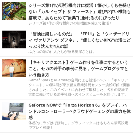
シリーズ第1作が現行機向けに復活！懐かしくも色褪せ
ない『カルドセプト ザ ファースト』遊びやすい機能も
搭載で、あらためて“原典”に触れるのにぴったり
シリーズ第1作が現行機向けの新機能を備えて復活！
「冒険は楽しいものだ」 ─『FF11』と『ウィザードリ
ィ ヴァリアンツ ダフネ』、"優しくないRPG"の沼にど
っぷり沈んだ4人の話
ふたつの沼の住人たちが語る奥深さとは。
【キャリアクエスト】ゲーム作りを仕事にするという
こと。セガの若手の事例に見る，ゲームプログラマと
いう働き方
Game*Sparkと4Gamerの合同による就活イベント「キャリア
クエスト」の第4回が東京都立産業貿易センター浜松町館で開催
されました。このイベントに合わせて取材した、各社の現場で
実際に働いている若手社員へのインタビューをお届けします。
GeForce NOWで『Forza Horizon 6』をプレイ。ハ
ンドルコントローラー×クラウドゲーミングの底力を体
感
体感的にラグはほぼ無し。グラフィックスはもちろん最高設定
でプレイ可能！