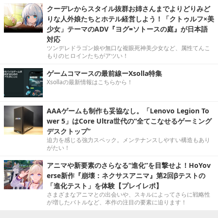
クーデレからスタイル抜群お姉さんまでよりどりみど
りな人外娘たちとホテル経営しよう！「クトゥルフ×美
少女」テーマのADV『ヨグ=ソトースの庭』が日本語
対応
ツンデレドラゴン娘や無口な複眼死神美少女など、属性てんこ
もりのヒロインたちがアツい！
ゲームコマースの最前線ーXsolla特集
Xsollaの最新情報はこちらから！
AAAゲームも制作も妥協なし。「Lenovo Legion To
wer 5」はCore Ultra世代の“全てこなせるゲーミング
デスクトップ”
迫力を感じる強力スペック。メンテナンスしやすい構造もあり
がたい！
アニマや新要素のさらなる“進化”を目撃せよ！HoYov
erse新作『崩壊：ネクサスアニマ』第2回βテストの
「進化テスト」を体験【プレイレポ】
さまざまなアニマとの出会いや、スキルによってさらに戦略性
が増したバトルなど、本作の注目の要素に迫ります！