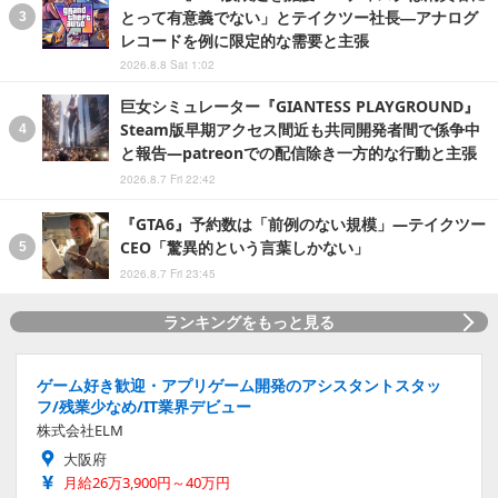
とって有意義でない」とテイクツー社長―アナログ
レコードを例に限定的な需要と主張
2026.8.8 Sat 1:02
巨女シミュレーター『GIANTESS PLAYGROUND』
Steam版早期アクセス間近も共同開発者間で係争中
と報告―patreonでの配信除き一方的な行動と主張
2026.8.7 Fri 22:42
『GTA6』予約数は「前例のない規模」―テイクツー
CEO「驚異的という言葉しかない」
2026.8.7 Fri 23:45
ランキングをもっと見る
ゲーム好き歓迎・アプリゲーム開発のアシスタントスタッ
フ/残業少なめ/IT業界デビュー
株式会社ELM
大阪府
月給26万3,900円～40万円