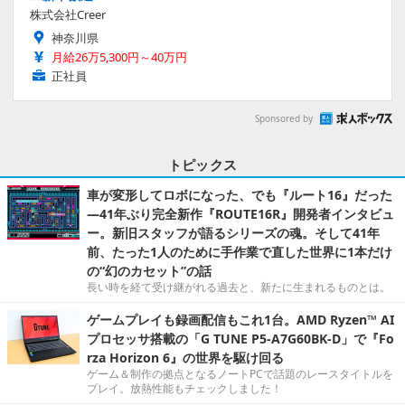
株式会社Creer
神奈川県
月給26万5,300円～40万円
正社員
Sponsored by
トピックス
車が変形してロボになった、でも『ルート16』だった
―41年ぶり完全新作『ROUTE16R』開発者インタビュ
ー。新旧スタッフが語るシリーズの魂。そして41年
前、たった1人のために手作業で直した世界に1本だけ
の“幻のカセット”の話
長い時を経て受け継がれる過去と、新たに生まれるものとは。
ゲームプレイも録画配信もこれ1台。AMD Ryzen™ AI
プロセッサ搭載の「G TUNE P5-A7G60BK-D」で『Fo
rza Horizon 6』の世界を駆け回る
ゲーム＆制作の拠点となるノートPCで話題のレースタイトルを
プレイ。放熱性能もチェックしました！