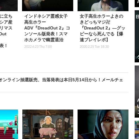
に立ち
インドネシア霊感女子
女子高生ホラーよきの
シア産
高生ホラー
きどっちマジ卍
リマス
ADV『DreadOut 2』コ
『DreadOut 2』―グッ
Out
ンソール版発表！スマ
ピーなら死んでる【爆
ホカメラで幽霊退治
速プレイレポ】
発表！
2022.6.23 Thu 7:00
2020.2.25 Tue 18:30
オンライン抽選販売、当落発表は本日5月14日から！メールチェ