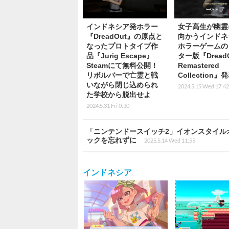
インドネシア発ホラー
女子高生が幽霊
『DreadOut』の原点と
向かうインドネ
なったプロトタイプ作
ホラーゲームの
品『Jurig Escape』
ター版『Dread
Steamにて無料公開！
Remastered
リボルバーで亡霊と戦
Collection』
いながら閉じ込められ
2024.5.15 Wed 17:42
た学校から脱出せよ
2024.5.31 Fri 0:30
「ニンテンドースイッチ2」イオンスタイル
ックを忘れずに
2025.5.14 Wed 11:55
インドネシア