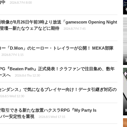
信中
2026.8.7 Fri 8:00
像が8月26日午前3時より放送「gamescom Opening Night
Dが登壇―新たなウェアなどに期待
2026.8.7 Fri 7:45
「D.Mon」のヒーロー・トレイラーが公開！ MEKA部隊
2026.8.7 Fri 1:15
PG『Beaten Path』正式発表！クラファンで注目集め、数年
ースへ
2026.8.6 Thu 12:30
センダンス」で気になるプレイヤー向け！データ引継ぎ対応の
026.8.5 Wed 12:30
引できる新たな放置ハクスラRPG『My Party Is
サーバー安定性を重視
2026.8.5 Wed 17:15