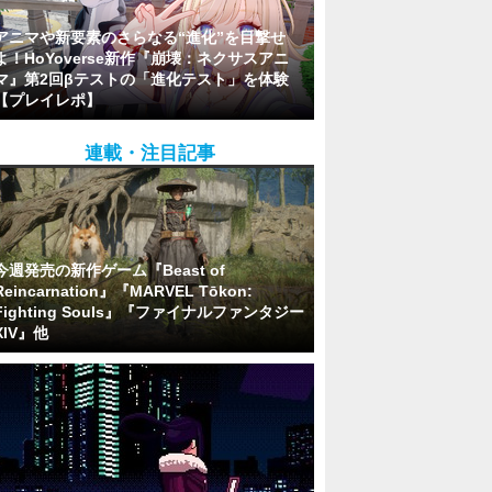
アニマや新要素のさらなる“進化”を目撃せ
よ！HoYoverse新作『崩壊：ネクサスアニ
マ』第2回βテストの「進化テスト」を体験
【プレイレポ】
連載・注目記事
今週発売の新作ゲーム『Beast of
Reincarnation』『MARVEL Tōkon:
Fighting Souls』『ファイナルファンタジー
XIV』他