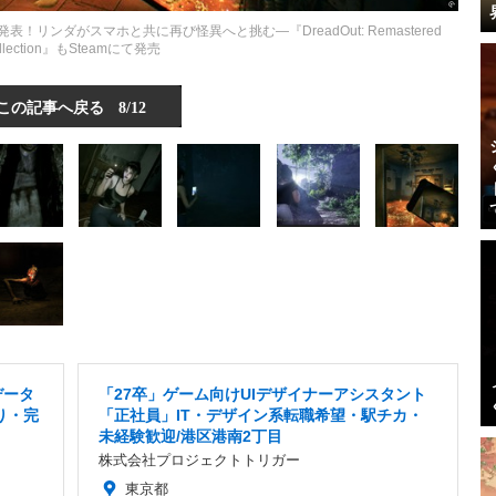
発表！リンダがスマホと共に再び怪異へと挑む―『DreadOut: Remastered
llection』もSteamにて発売
この記事へ戻る
8/12
データ
「27卒」ゲーム向けUIデザイナーアシスタント
り・完
「正社員」IT・デザイン系転職希望・駅チカ・
未経験歓迎/港区港南2丁目
株式会社プロジェクトトリガー
東京都