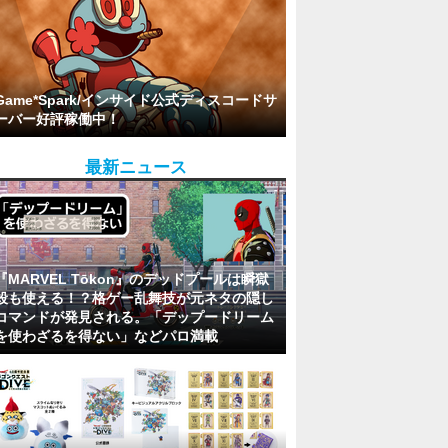
Game*Spark/インサイド公式ディスコードサ
ーバー好評稼働中！
最新ニュース
『MARVEL Tōkon』のデッドプールは瞬獄
殺も使える！？格ゲー乱舞技が元ネタの隠し
コマンドが発見される。「デップードリーム
を使わざるを得ない」などパロ満載