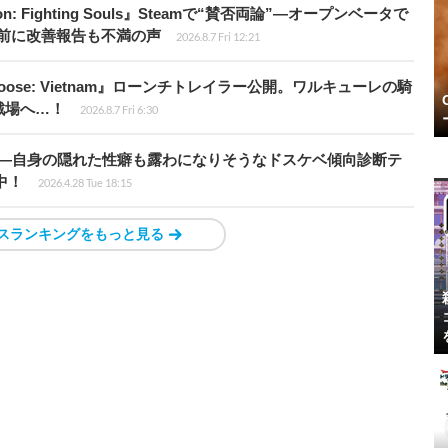
: Fighting Souls』Steamで“賛否両論”―オープンベータで
前に改善報告も不満の声
2026.8.7 Fri 12:21
t Loose: Vietnam』ローンチトレイラー公開。ワルキューレの騎
戦場へ…！
2026.8.7 Fri 6:30
KB”―自身の隠れた性癖も露わになりそうなドスケベ傾向診断テ
騰中！
2026.4.28 Tue 18:15
スランキングをもっと見る