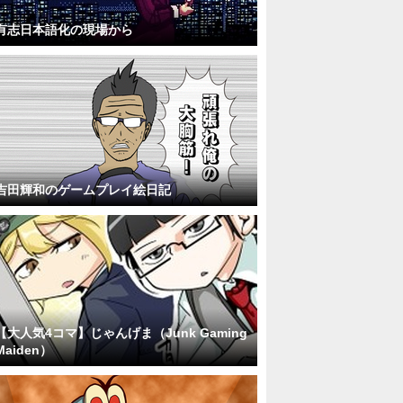
有志日本語化の現場から
吉田輝和のゲームプレイ絵日記
【大人気4コマ】じゃんげま（Junk Gaming
Maiden）