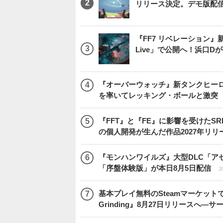
リリース決定。デモ版配
『FF7 リベレーション』新映
Live」で公開へ！浜口
『オーバーウォッチ』新タンクヒーロー
を率いてレッキング・ボールと激突
『FFT』と『FE』に影響を受けたSR
の個人開発が生んだ作品2027年リリ
『モンハンワイルズ』大型DLC「ア
「序盤体験版」が本日8月5日配信
2
基本プレイ無料のSteamマーケットで取
Grinding』8月27日リリースへ―