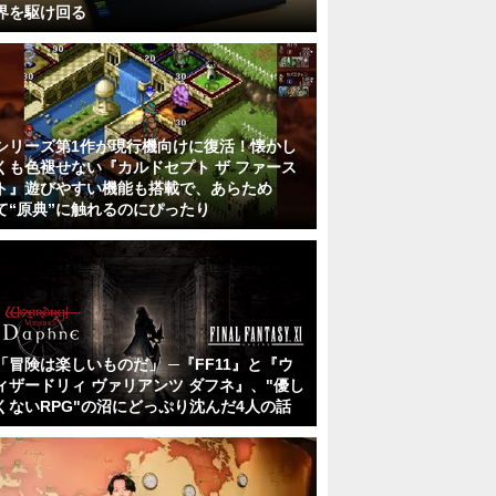
界を駆け回る
シリーズ第1作が現行機向けに復活！懐かし
くも色褪せない『カルドセプト ザ ファース
ト』遊びやすい機能も搭載で、あらため
て“原典”に触れるのにぴったり
「冒険は楽しいものだ」 ─『FF11』と『ウ
ィザードリィ ヴァリアンツ ダフネ』、"優し
くないRPG"の沼にどっぷり沈んだ4人の話