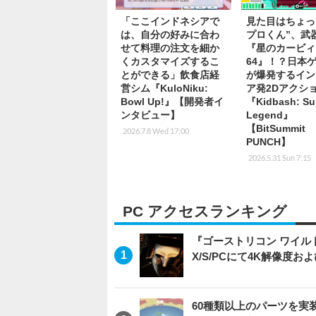
「ここインドネシアで
見た目はちょっ
は、自分の好みに合わ
プロくん”、武器
せて料理の注文を細か
『星のカービィ
くカスタマイズするこ
64』！？日本
とができる」飲食店経
が爆発するイン
営シム『KuloNiku:
ア発2Dアクシ
Bowl Up!』【開発者イ
『Kidbash: Su
ンタビュー】
Legend』
【BitSummit
2026.7.8 Wed 17:00
PUNCH】
2026.5.31 Sun 7:15
PC アクセスランキング
『ゴーストリコン ワイルドラン
X/S/PCにて4K解像度お
60種類以上のパーツを実装