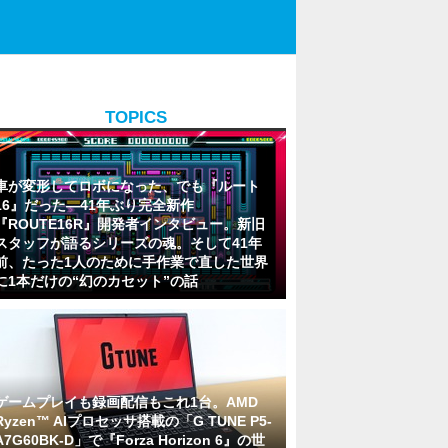
TOPICS
車が変形してロボになった、でも『ルート
16』だった―41年ぶり完全新作
『ROUTE16R』開発者インタビュー。新旧
スタッフが語るシリーズの魂。そして41年
前、たった1人のために手作業で直した世界
に1本だけの“幻のカセット”の話
ゲームプレイも録画配信もこれ1台。AMD
Ryzen™ AIプロセッサ搭載の「G TUNE P5-
A7G60BK-D」で『Forza Horizon 6』の世