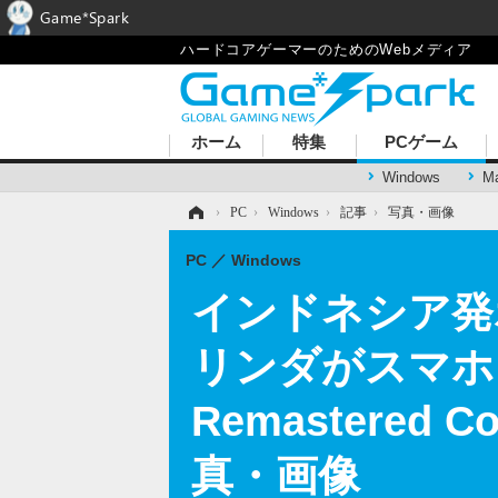
Game*Spark
ハードコアゲーマーのためのWebメディア
ホーム
特集
PCゲーム
Windows
M
ホーム
›
PC
›
Windows
›
記事
›
写真・画像
PC
Windows
インドネシア発ホ
リンダがスマホと
Remastered 
真・画像