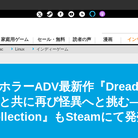
家庭用ゲーム
セール・無料
読者の声
漫画
イン
ac
Linux
インディーゲーム
ラーADV最新作『Dread
共に再び怪異へと挑む―『D
Collection』もSteamに