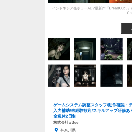
インドネシア発ホラーADV最新作『DreadOut 3』
Co
ゲームシステム調整スタッフ/動作確認・
入力補助/未経験歓迎/スキルアップ研修あ
全週休2日制
株式会社alBee
神奈川県