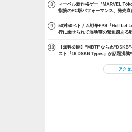
マーベル新作格ゲー『MARVEL Tōkon
指摘のPC版パフォーマンス、発売直
50対50ベトナム戦争FPS『Hell Le
行に乗せられて湿地帯の緊迫感ある
【無料公開】“MBTI”ならぬ“DS
スト『16 DSKB Types』が話題沸
アクセ