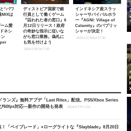
と“パワ
ディストピア国家で銀
インドネシア産スラッ
MIXは
行員として働くゲーム
シャーサバイバルホラ
『囚われた者の窓口』6
ー『AGNI: Village of
ゲーム愛
月12日リリース！政府
Calamity』のパブリッ
ドネシ
の奇妙な指示に従いな
シャーが決定！
ョン
がら窓口業務。偽札に
2026.5.27 Wed 17:30
per
も気を付けよう
2026.5.30 Sat 7:30
ズ』無料アプデ「Last Rites」配信。PS5/Xbox Series
よび60fps対応―新作の開発も発表
2026.8.7 Fri 1:54
！「ベイブレード」×ローグライトな『Slayblade』8月20日