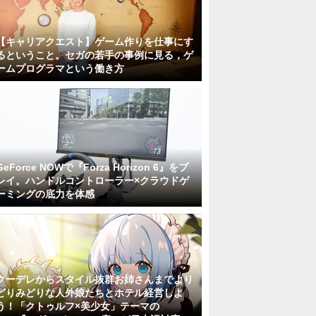
【キャリアクエスト】ゲーム作りを仕事にす
るということ。セガの若手の事例に見る，ゲ
ームプログラマという働き方
GeForce NOWで『Forza Horizon 6』をプ
レイ。ハンドルコントローラー×クラウドゲ
ーミングの底力を体感
クーデレからスタイル抜群お姉さんまでより
どりみどりな人外娘たちとホテル経営しよ
う！「クトゥルフ×美少女」テーマの